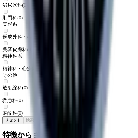
泌尿器科
(
0
)
肛門科
(
0
)
美容系
形成外科・美容外科
(
0
)
美容皮膚科
(
0
)
精神科系
精神科・心療内科
(
0
)
その他
放射線科
(
0
)
救急科
(
0
)
麻酔科
(
0
)
リセット
検索
特徴からさがす