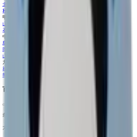
北海道
(
1
)
秋田県
(
1
)
甲信越・北陸
山梨県
(
1
)
石川県
(
2
)
中国・四国
島根県
(
1
)
岡山県
(
1
)
山口県
(
1
)
九州・沖縄
福岡県
(
2
)
熊本県
(
2
)
市区町村からさがす
奈良市
(
0
)
大和高田市
(
0
)