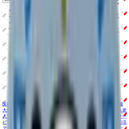
クラウド診療
支援システム
「CLINICS」
CLINICS予約
CLINICSオンライン診療
CLINICSカルテ
調剤薬局向け統合型クラウドソリューション
「MEDIXS」
クラウド歯科業務
支援システム
「Dentis」
掲載情報の修正・削除はこちら
利用規約
特定商取引法に基づく表記
プライバシーポリシー
外部送信ポリシー
運営会社
ロゴ利用ガイドライン
医師たちがつくる
オンライン医療事典
「MEDLEY」
日本最
大級の
医療介護求人サイト
「ジョブメドレー」
納得できる
老
人ホーム紹介サービス
「みんかい」
オンライン
動画研修サー
ビス
「ジョブメドレー
アカデミー」
女性向け
生理予測・妊活
アプリ
「Lalune(ラルーン)」