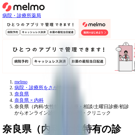
病院・診療所
薬局
melmo
病院・診療所をさがす
奈良県
奈良県 × 内科
奈良県（内科/女性特有の診療・相談/土曜日診療/初診
からオンライン診療可）の病院・クリニック
奈良県
（
内科/女性特有の診