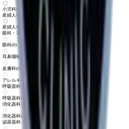
小児科
(
1
)
産婦人科系
産婦人科
(
2
)
眼科・耳鼻科・皮膚科・アレルギー科系
眼科
(
0
)
耳鼻咽喉科
(
0
)
皮膚科
(
0
)
アレルギー科
(
0
)
呼吸器科系
呼吸器科
(
0
)
消化器科系
消化器科
(
0
)
泌尿器科・肛門科系