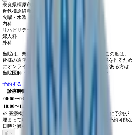
奈良県橿原市新口町119-3
近鉄橿原線
新ノ口
火曜・水曜・木曜・祝日
休み
内科
リハビリテーション科
婦人科
外科
当院は、奈良県橿原市にあるクリニックです。 この度は、
皆様の通院負担の軽減や、より相談しやすい環境を作るため
にオンライン診療を導入いたしました。 ご興味がある方は
当院医師・スタッフまでお気軽にご相談ください。
予約する
診療時間
月
火
水
木
金
土
日
祝
00:00〜03:00
●
10:00〜11:00
●
●
●
※ 医療機関の診療時間は上記の通りですが、すでに予約が
埋まっている場合や病院の都合などにより実際に予約可能な
日時と異なる場合がありますのでご了承ください
前へ