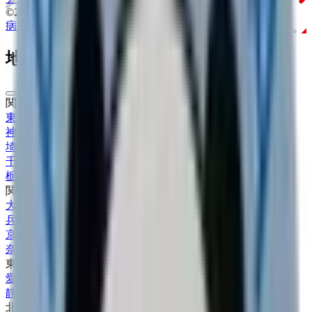
©2016 MEDLEY, INC.
病院・診療所
薬局
地域からさがす
関東
東京都
(
17
)
神奈川県
(
6
)
埼玉県
(
3
)
千葉県
(
3
)
栃木県
(
1
)
関西
大阪府
(
3
)
兵庫県
(
1
)
京都府
(
3
)
奈良県
(
1
)
東海
愛知県
(
6
)
静岡県
(
1
)
北海道・東北