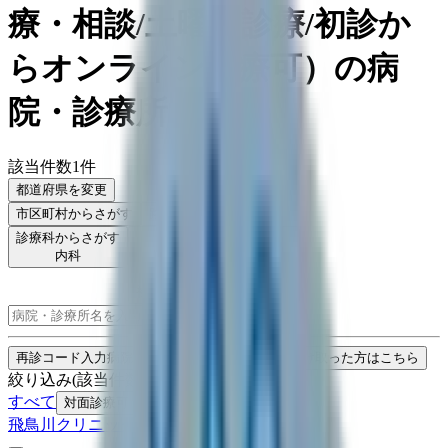
療・相談/土曜日診療/初診か
らオンライン診療可
）
の病
院・診療所
該当件数
1
件
都道府県を変更
市区町村
からさがす
路線・駅
からさがす
診療科からさがす
特徴からさがす
内科
女性特有の診療・相談
土曜日診療
初診からオンライン診療可
検索
再診コード入力
病院・診療所から再診コードを受け取った方はこちら
絞り込み
(該当件数:
1
件)
すべて
対面診療可
オンライン診療可
飛鳥川クリニック