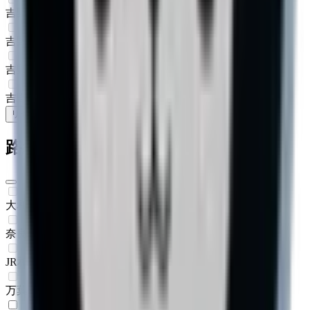
吉野郡下北山村
(
0
)
吉野郡上北山村
(
0
)
吉野郡川上村
(
0
)
吉野郡東吉野村
(
0
)
リセット
検索
路線からさがす
大和路線
(
0
)
奈良線
(
0
)
JR和歌山線
(
0
)
万葉まほろば線
(
0
)