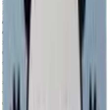
大和郡山市
(
0
)
天理市
(
0
)
橿原市
(
1
)
桜井市
(
0
)
五條市
(
0
)
御所市
(
0
)
生駒市
(
0
)
香芝市
(
0
)
葛城市
(
0
)
宇陀市
(
0
)
山辺郡山添村
(
0
)