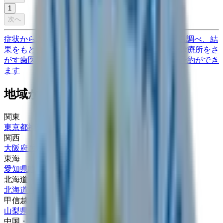
1
次へ
症状からさがす (症状チェッカー)
気になる症状から調べ、結
果をもとに適切な病院・診療所を提案します
歯科診療所をさ
がす
歯医者さんの対面診療予約・オンライン診療予約ができ
ます
地域から病院・診療所をさがす
関東
東京都
神奈川県
埼玉県
千葉県
茨城県
栃木県
群馬県
関西
大阪府
兵庫県
京都府
滋賀県
奈良県
和歌山県
東海
愛知県
静岡県
岐阜県
三重県
北海道・東北
北海道
青森県
岩手県
宮城県
秋田県
山形県
福島県
甲信越・北陸
山梨県
長野県
新潟県
富山県
石川県
福井県
中国・四国