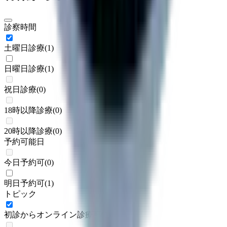
診察時間
土曜日診療
(
1
)
日曜日診療
(
1
)
祝日診療
(
0
)
18時以降診療
(
0
)
20時以降診療
(
0
)
予約可能日
今日予約可
(
0
)
明日予約可
(
1
)
トピック
初診からオンライン診療可
(
1
)