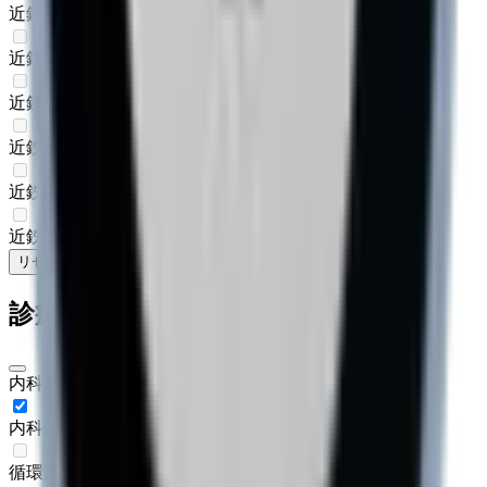
近鉄橿原線
(
1
)
近鉄大阪線
(
0
)
近鉄生駒線
(
0
)
近鉄奈良線
(
0
)
近鉄けいはんな線
(
0
)
近鉄京都線
(
0
)
リセット
検索
診療科からさがす
内科系
内科
(
1
)
循環器内科
(
0
)