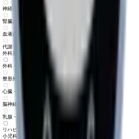
神経内科
(
0
)
腎臓内科
(
0
)
血液内科
(
0
)
代謝・内分泌内科
(
0
)
外科系
外科・小児外科
(
1
)
整形外科
(
0
)
心臓・血管外科
(
0
)
脳神経外科
(
0
)
乳腺・甲状腺外科
(
0
)
リハビリテーション科
(
1
)
小児科系