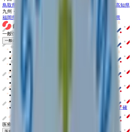
鳥取県
島根県
岡山県
広島県
山口県
徳島県
香川県
愛媛県
高知県
九州・沖縄
福岡県
佐賀県
長崎県
熊本県
大分県
宮崎県
鹿児島県
沖縄県
一般の方
一般の方
病院・診療所をさがす
薬局をさがす
症状からさがす
サポート
サポート環境
ビデオ通話の事前テスト
セキュリティの取り組み
安心安全への取り組み
PHR指針に係るチェックシート確認結果の公表
電子版お薬手帳ガイドラインに係るチェックシート確
認結果の公表
医療機関の方
医療機関の方