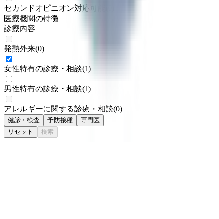
セカンドオピニオン対応可能
(
0
)
医療機関の特徴
診療内容
発熱外来
(
0
)
女性特有の診療・相談
(
1
)
男性特有の診療・相談
(
1
)
アレルギーに関する診療・相談
(
0
)
健診・検査
予防接種
専門医
リセット
検索