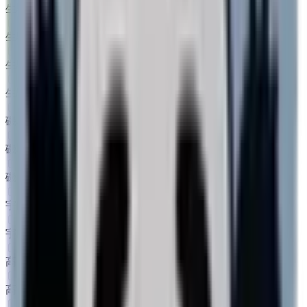
生駒郡平群町
(
0
)
生駒郡三郷町
(
0
)
生駒郡斑鳩町
(
0
)
生駒郡安堵町
(
0
)
磯城郡川西町
(
0
)
磯城郡三宅町
(
0
)
磯城郡田原本町
(
0
)
宇陀郡曽爾村
(
0
)
宇陀郡御杖村
(
0
)
高市郡高取町
(
0
)
高市郡明日香村
(
0
)