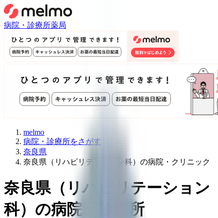
病院・診療所
薬局
melmo
病院・診療所をさがす
奈良県
奈良県（リハビリテーション科）の病院・クリニック
奈良県
（
リハビリテーション
科
）
の病院・診療所