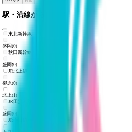
リセット
検索
駅・沿線からさがす
東北新幹線
盛岡
(
0
)
秋田新幹線
盛岡
(
0
)
JR北上線
柳原
(
0
)
北上
(
1
)
JR田沢湖線
盛岡
(
0
)
JR山田線