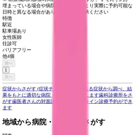
埋まっている場合や病院の都合などにより実際に予約可能な
日時と異なる場合がありますのでご了承ください
特徴
駅近
駐車場あり
女性医師
往診可
バリアフリー
他
4
個
前へ
1
次へ
症状からさがす (症状チェッカー)
気になる症状から調べ、結
果をもとに適切な病院・診療所を提案します
歯科診療所をさ
がす
歯医者さんの対面診療予約・オンライン診療予約ができ
ます
地域から病院・診療所をさがす