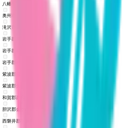
八幡平市
(
0
)
奥州市
(
0
)
滝沢市
(
0
)
岩手郡雫石町
(
0
)
岩手郡葛巻町
(
0
)
岩手郡岩手町
(
0
)
紫波郡紫波町
(
0
)
紫波郡矢巾町
(
0
)
和賀郡西和賀町
(
0
)
胆沢郡金ケ崎町
(
0
)
西磐井郡平泉町
(
0
)