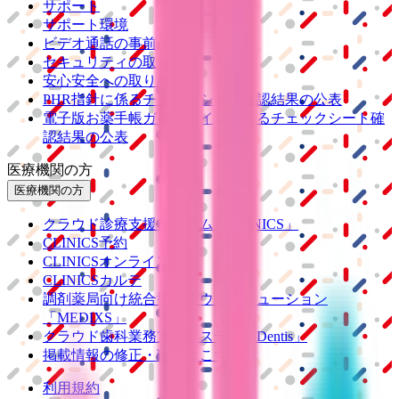
サポート
サポート環境
ビデオ通話の事前テスト
セキュリティの取り組み
安心安全への取り組み
PHR指針に係るチェックシート確認結果の公表
電子版お薬手帳ガイドラインに係るチェックシート確
認結果の公表
医療機関の方
医療機関の方
クラウド診療
支援システム
「CLINICS」
CLINICS予約
CLINICSオンライン診療
CLINICSカルテ
調剤薬局向け統合型クラウドソリューション
「MEDIXS」
クラウド歯科業務
支援システム
「Dentis」
掲載情報の修正・削除はこちら
利用規約