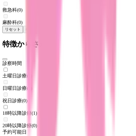
救急科
(
0
)
麻酔科
(
0
)
リセット
検索
特徴からさがす
診察時間
土曜日診療
(
1
)
日曜日診療
(
0
)
祝日診療
(
0
)
18時以降診療
(
1
)
20時以降診療
(
0
)
予約可能日