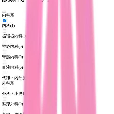
内科系
内科
(
1
)
循環器内科
(
0
)
神経内科
(
0
)
腎臓内科
(
0
)
血液内科
(
0
)
代謝・内分泌内科
(
0
)
外科系
外科・小児外科
(
0
)
整形外科
(
0
)