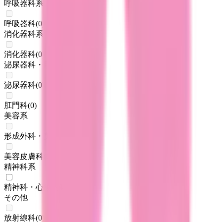
呼吸器科系
呼吸器科
(
0
)
消化器科系
消化器科
(
0
)
泌尿器科・肛門科系
泌尿器科
(
0
)
肛門科
(
0
)
美容系
形成外科・美容外科
(
0
)
美容皮膚科
(
0
)
精神科系
精神科・心療内科
(
1
)
その他
放射線科
(
0
)