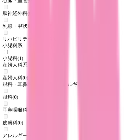
心臓・血管外科
(
0
)
脳神経外科
(
0
)
乳腺・甲状腺外科
(
0
)
リハビリテーション科
(
0
)
小児科系
小児科
(
1
)
産婦人科系
産婦人科
(
0
)
眼科・耳鼻科・皮膚科・アレルギー科系
眼科
(
0
)
耳鼻咽喉科
(
0
)
皮膚科
(
0
)
アレルギー科
(
0
)