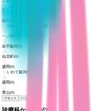
上盛岡
(
0
)
宮古
(
0
)
盛岡
(
0
)
JR東北本線(黒磯～利府・盛岡)
一ノ関
(
0
)
岩手飯岡
(
0
)
仙北町
(
0
)
盛岡
(
0
)
いわて銀河鉄道線
盛岡
(
0
)
青山
(
0
)
リセット
検索
診療科からさがす