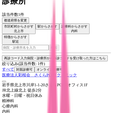
診療所
該当件数
1
件
都道府県を変更
市区町村からさがす
駅からさがす
診療科からさがす
北上市
内科
特徴からさがす
駅近
検索
再診コード入力
病院・診療所から再診コードを受け取った方はこちら
絞り込み
(該当件数:
1
件)
すべて
対面診療可
オンライン診療可
医療法人彩桜会 さくらPORTクリニック
岩手県北上市川岸1-1-20さくらPORTオフィス1F
JR北上線
北上
徒歩
2
分
水曜・日曜・祝日
休み
精神科
心療内科
内科