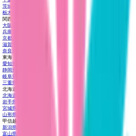
茨城県
(
1
)
栃木県
(
1
)
関西
大阪府
(
45
)
兵庫県
(
27
)
京都府
(
8
)
滋賀県
(
1
)
奈良県
(
1
)
東海
愛知県
(
15
)
静岡県
(
5
)
岐阜県
(
1
)
三重県
(
3
)
北海道・東北
北海道
(
6
)
岩手県
(
1
)
宮城県
(
1
)
山形県
(
1
)
甲信越・北陸
新潟県
(
2
)
富山県
(
2
)