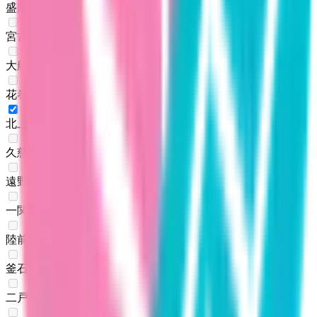
盛岡市
(
0
)
宮古市
(
0
)
大船渡市
(
0
)
花巻市
(
0
)
北上市
(
1
)
久慈市
(
0
)
遠野市
(
0
)
一関市
(
0
)
陸前高田市
(
0
)
釜石市
(
0
)
二戸市
(
0
)