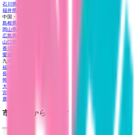
石川県
(
1
)
福井県
(
1
)
中国・四国
島根県
(
1
)
岡山県
(
2
)
広島県
(
7
)
山口県
(
1
)
香川県
(
3
)
愛媛県
(
1
)
九州・沖縄
福岡県
(
15
)
長崎県
(
1
)
熊本県
(
3
)
大分県
(
1
)
宮崎県
(
2
)
鹿児島県
(
3
)
市区町村からさがす