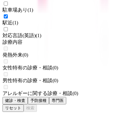
駐車場あり
(
1
)
駅近
(
1
)
対応言語(英語)
(
1
)
診療内容
発熱外来
(
0
)
女性特有の診療・相談
(
0
)
男性特有の診療・相談
(
0
)
アレルギーに関する診療・相談
(
0
)
健診・検査
予防接種
専門医
リセット
検索