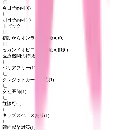
今日予約可
(
0
)
明日予約可
(
1
)
トピック
初診からオンライン診療可
(
0
)
セカンドオピニオン対応可能
(
0
)
医療機関の特徴
バリアフリー
(
1
)
クレジットカード対応
(
1
)
女性医師
(
1
)
往診可
(
1
)
キッズスペースあり
(
1
)
院内感染対策
(
1
)