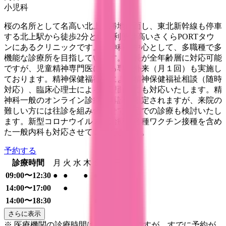
小児科
桜の名所として名高い北上展勝地に面し、東北新幹線も停車
する北上駅から徒歩2分という利便性高いさくらPORTタウ
ンにあるクリニックです。精神科を中心として、多職種で多
機能な診療所を目指しています。院長が全年齢層に対応可能
ですが、児童精神専門医による専門外来（月１回）も実施し
ております。精神保健福祉士による精神保健福祉相談（随時
対応）、臨床心理士による心理面接にも対応いたします。精
神科一般のオンライン診療は再診に限定されますが、来院の
難しい方には往診を組み合わせて在宅での診療も検討いたし
ます。新型コロナウイルスの治療や各種ワクチン接種を含め
た一般内科も対応させていただきます。
予約する
診療時間
月
火
水
木
金
土
日
祝
09:00〜12:30
●
●
●
●
●
14:00〜17:00
●
14:00〜18:30
●
●
さらに表示
※ 医療機関の診療時間は上記の通りですが、すでに予約が