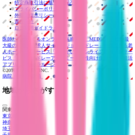
特定商取引法に基づく表記
プライバシーポリシー
外部送信ポリシー
運営会社
ロゴ利用ガイドライン
医師たちがつくる
オンライン医療事典
「MEDLEY」
日本最
大級の
医療介護求人サイト
「ジョブメドレー」
納得できる
老
人ホーム紹介サービス
「みんかい」
オンライン
動画研修サー
ビス
「ジョブメドレー
アカデミー」
女性向け
生理予測・妊活
アプリ
「Lalune(ラルーン)」
©2016 MEDLEY, INC.
病院・診療所
薬局
地域からさがす
関東
東京都
(
108
)
神奈川県
(
42
)
埼玉県
(
14
)
千葉県
(
14
)