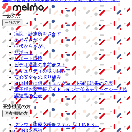
一般の方
一般の方
病院・診療所をさがす
薬局をさがす
症状からさがす
サポート
サポート環境
ビデオ通話の事前テスト
セキュリティの取り組み
安心安全への取り組み
PHR指針に係るチェックシート確認結果の公表
電子版お薬手帳ガイドラインに係るチェックシート確
認結果の公表
医療機関の方
医療機関の方
クラウド診療
支援システム
「CLINICS」
CLINICS予約