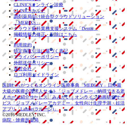
CLINICSオンライン診療
CLINICSカルテ
調剤薬局向け統合型クラウドソリューション
「MEDIXS」
クラウド歯科業務
支援システム
「Dentis」
掲載情報の修正・削除はこちら
利用規約
特定商取引法に基づく表記
プライバシーポリシー
外部送信ポリシー
運営会社
ロゴ利用ガイドライン
医師たちがつくる
オンライン医療事典
「MEDLEY」
日本最
大級の
医療介護求人サイト
「ジョブメドレー」
納得できる
老
人ホーム紹介サービス
「みんかい」
オンライン
動画研修サー
ビス
「ジョブメドレー
アカデミー」
女性向け
生理予測・妊活
アプリ
「Lalune(ラルーン)」
©2016 MEDLEY, INC.
病院・診療所
薬局