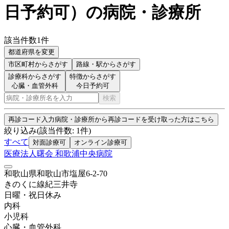
日予約可
）
の病院・診療所
該当件数
1
件
都道府県を変更
市区町村
からさがす
路線・駅
からさがす
診療科からさがす
特徴からさがす
心臓・血管外科
今日予約可
検索
再診コード入力
病院・診療所から再診コードを受け取った方はこちら
絞り込み
(該当件数:
1
件)
すべて
対面診療可
オンライン診療可
医療法人曙会 和歌浦中央病院
和歌山県和歌山市塩屋6-2-70
きのくに線
紀三井寺
日曜・祝日
休み
内科
小児科
心臓・血管外科