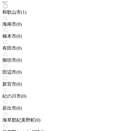
和歌山市
(
1
)
海南市
(
0
)
橋本市
(
0
)
有田市
(
0
)
御坊市
(
0
)
田辺市
(
0
)
新宮市
(
0
)
紀の川市
(
0
)
岩出市
(
0
)
海草郡紀美野町
(
0
)