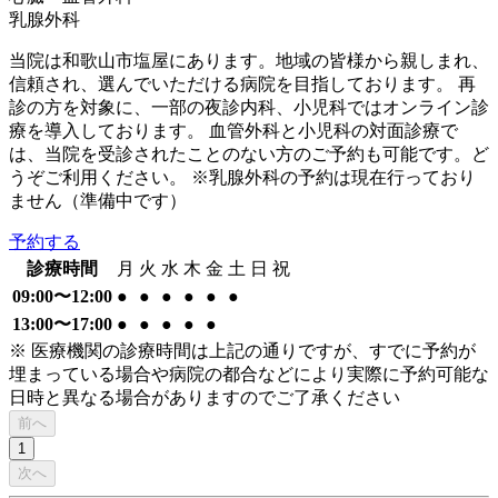
乳腺外科
当院は和歌山市塩屋にあります。地域の皆様から親しまれ、
信頼され、選んでいただける病院を目指しております。 再
診の方を対象に、一部の夜診内科、小児科ではオンライン診
療を導入しております。 血管外科と小児科の対面診療で
は、当院を受診されたことのない方のご予約も可能です。ど
うぞご利用ください。 ※乳腺外科の予約は現在行っており
ません（準備中です）
予約する
診療時間
月
火
水
木
金
土
日
祝
09:00〜12:00
●
●
●
●
●
●
13:00〜17:00
●
●
●
●
●
※ 医療機関の診療時間は上記の通りですが、すでに予約が
埋まっている場合や病院の都合などにより実際に予約可能な
日時と異なる場合がありますのでご了承ください
前へ
1
次へ