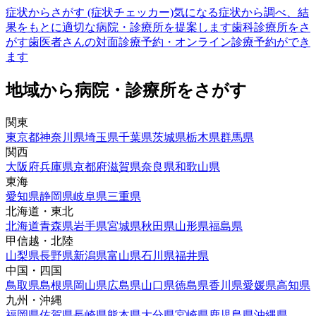
症状からさがす (症状チェッカー)
気になる症状から調べ、結
果をもとに適切な病院・診療所を提案します
歯科診療所をさ
がす
歯医者さんの対面診療予約・オンライン診療予約ができ
ます
地域から病院・診療所をさがす
関東
東京都
神奈川県
埼玉県
千葉県
茨城県
栃木県
群馬県
関西
大阪府
兵庫県
京都府
滋賀県
奈良県
和歌山県
東海
愛知県
静岡県
岐阜県
三重県
北海道・東北
北海道
青森県
岩手県
宮城県
秋田県
山形県
福島県
甲信越・北陸
山梨県
長野県
新潟県
富山県
石川県
福井県
中国・四国
鳥取県
島根県
岡山県
広島県
山口県
徳島県
香川県
愛媛県
高知県
九州・沖縄
福岡県
佐賀県
長崎県
熊本県
大分県
宮崎県
鹿児島県
沖縄県