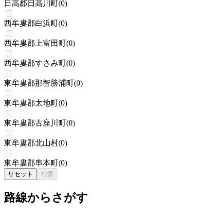
日高郡日高川町
(
0
)
西牟婁郡白浜町
(
0
)
西牟婁郡上富田町
(
0
)
西牟婁郡すさみ町
(
0
)
東牟婁郡那智勝浦町
(
0
)
東牟婁郡太地町
(
0
)
東牟婁郡古座川町
(
0
)
東牟婁郡北山村
(
0
)
東牟婁郡串本町
(
0
)
リセット
検索
路線からさがす