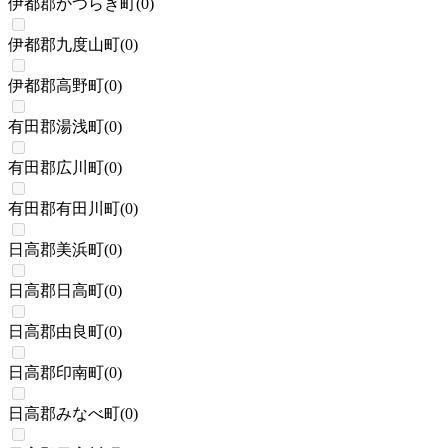
伊都郡かつらぎ町
(
0
)
伊都郡九度山町
(
0
)
伊都郡高野町
(
0
)
有田郡湯浅町
(
0
)
有田郡広川町
(
0
)
有田郡有田川町
(
0
)
日高郡美浜町
(
0
)
日高郡日高町
(
0
)
日高郡由良町
(
0
)
日高郡印南町
(
0
)
日高郡みなべ町
(
0
)