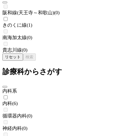
阪和線(天王寺～和歌山)
(
0
)
きのくに線
(
1
)
南海加太線
(
0
)
貴志川線
(
0
)
リセット
検索
診療科からさがす
内科系
内科
(
6
)
循環器内科
(
0
)
神経内科
(
0
)