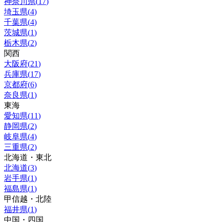
神奈川県
(
17
)
埼玉県
(
4
)
千葉県
(
4
)
茨城県
(
1
)
栃木県
(
2
)
関西
大阪府
(
21
)
兵庫県
(
17
)
京都府
(
6
)
奈良県
(
1
)
東海
愛知県
(
11
)
静岡県
(
2
)
岐阜県
(
4
)
三重県
(
2
)
北海道・東北
北海道
(
3
)
岩手県
(
1
)
福島県
(
1
)
甲信越・北陸
福井県
(
1
)
中国・四国