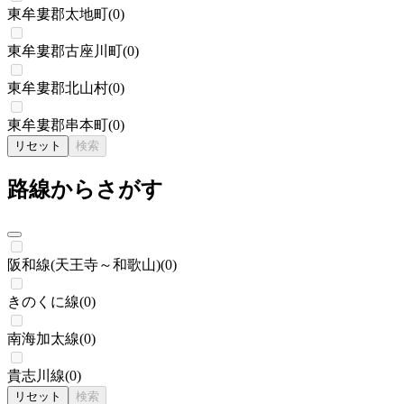
東牟婁郡太地町
(
0
)
東牟婁郡古座川町
(
0
)
東牟婁郡北山村
(
0
)
東牟婁郡串本町
(
0
)
リセット
検索
路線からさがす
阪和線(天王寺～和歌山)
(
0
)
きのくに線
(
0
)
南海加太線
(
0
)
貴志川線
(
0
)
リセット
検索