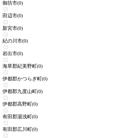
御坊市
(
0
)
田辺市
(
0
)
新宮市
(
0
)
紀の川市
(
0
)
岩出市
(
0
)
海草郡紀美野町
(
0
)
伊都郡かつらぎ町
(
0
)
伊都郡九度山町
(
0
)
伊都郡高野町
(
0
)
有田郡湯浅町
(
0
)
有田郡広川町
(
0
)