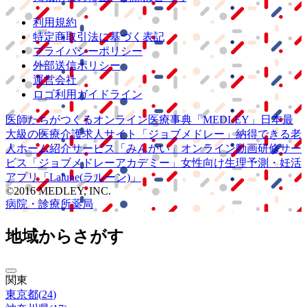
利用規約
特定商取引法に基づく表記
プライバシーポリシー
外部送信ポリシー
運営会社
ロゴ利用ガイドライン
医師たちがつくる
オンライン医療事典
「MEDLEY」
日本最
大級の
医療介護求人サイト
「ジョブメドレー」
納得できる
老
人ホーム紹介サービス
「みんかい」
オンライン
動画研修サー
ビス
「ジョブメドレー
アカデミー」
女性向け
生理予測・妊活
アプリ
「Lalune(ラルーン)」
©2016 MEDLEY, INC.
病院・診療所
薬局
地域からさがす
関東
東京都
(
24
)