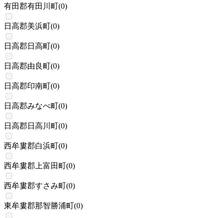
有田郡有田川町
(
0
)
日高郡美浜町
(
0
)
日高郡日高町
(
0
)
日高郡由良町
(
0
)
日高郡印南町
(
0
)
日高郡みなべ町
(
0
)
日高郡日高川町
(
0
)
西牟婁郡白浜町
(
0
)
西牟婁郡上富田町
(
0
)
西牟婁郡すさみ町
(
0
)
東牟婁郡那智勝浦町
(
0
)