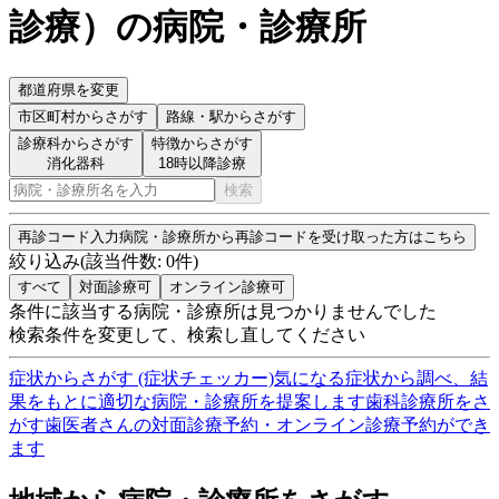
診療
）
の病院・診療所
都道府県を変更
市区町村
からさがす
路線・駅
からさがす
診療科からさがす
特徴からさがす
消化器科
18時以降診療
検索
再診コード入力
病院・診療所から再診コードを受け取った方はこちら
絞り込み
(該当件数:
0
件)
すべて
対面診療可
オンライン診療可
条件に該当する病院・診療所は見つかりませんでした
検索条件を変更して、検索し直してください
症状からさがす (症状チェッカー)
気になる症状から調べ、結
果をもとに適切な病院・診療所を提案します
歯科診療所をさ
がす
歯医者さんの対面診療予約・オンライン診療予約ができ
ます