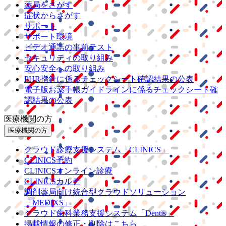
薬局をさがす
症状からさがす
サポート
サポート環境
ビデオ通話の事前テスト
セキュリティの取り組み
安心安全への取り組み
PHR指針に係るチェックシート確認結果の公表
電子版お薬手帳ガイドラインに係るチェックシート確
認結果の公表
医療機関の方
医療機関の方
クラウド診療
支援システム
「CLINICS」
CLINICS予約
CLINICSオンライン診療
CLINICSカルテ
調剤薬局向け統合型クラウドソリューション
「MEDIXS」
クラウド歯科業務
支援システム
「Dentis」
掲載情報の修正・削除はこちら