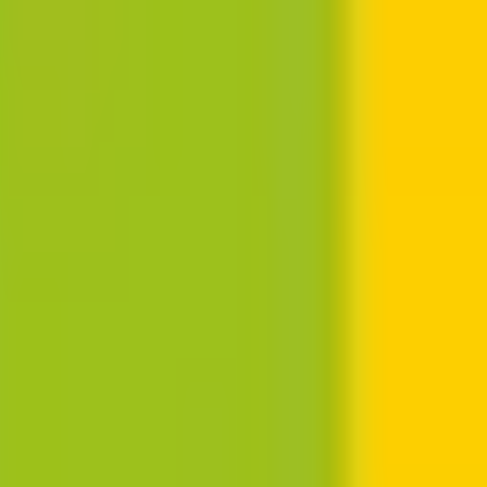
結果の公表
S」