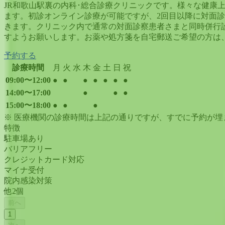
JR和歌山駅裏の内科･総合診療クリニックです。様々な健
ます。初診オンライン診療が可能ですが、2回目以降に対面診
きます。クリニック内で通常の対面診察患者さまと同時併行
すようお願いします。お薬や処方箋を自宅郵送ご希望の方は
予約する
診療時間
月
火
水
木
金
土
日
祝
09:00〜12:00
●
●
●
●
●
●
●
14:00〜17:00
●
●
●
15:00〜18:00
●
●
●
※ 医療機関の診療時間は上記の通りですが、すでに予約が
特徴
駐車場あり
バリアフリー
クレジットカード対応
マイナ受付
院内感染対策
他
2
個
前へ
1