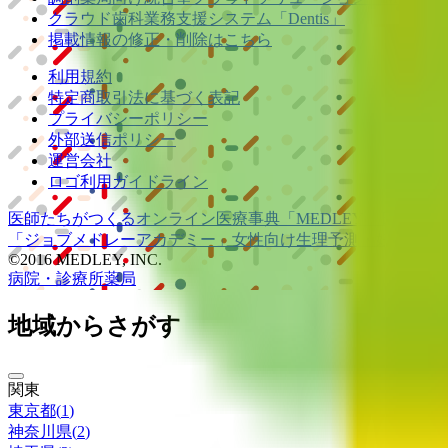
クラウド歯科業務
支援システム
「Dentis」
掲載情報の修正・削除はこちら
利用規約
特定商取引法に基づく表記
プライバシーポリシー
外部送信ポリシー
運営会社
ロゴ利用ガイドライン
医師たちがつくる
オンライン医療事典
「MEDLEY」
日本最大
「ジョブメドレー
アカデミー」
女性向け
生理予測・妊活アプ
©2016 MEDLEY, INC.
病院・診療所
薬局
地域からさがす
関東
東京都
(
1
)
神奈川県
(
2
)