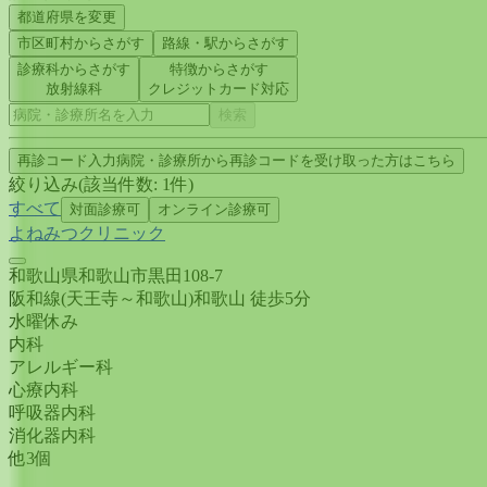
都道府県を変更
市区町村
からさがす
路線・駅
からさがす
診療科からさがす
特徴からさがす
放射線科
クレジットカード対応
検索
再診コード入力
病院・診療所から再診コードを受け取った方はこちら
絞り込み
(該当件数:
1
件)
すべて
対面診療可
オンライン診療可
よねみつクリニック
和歌山県和歌山市黒田108-7
阪和線(天王寺～和歌山)
和歌山
徒歩
5
分
水曜
休み
内科
アレルギー科
心療内科
呼吸器内科
消化器内科
他
3
個