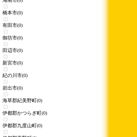
海南市
(
0
)
橋本市
(
0
)
有田市
(
0
)
御坊市
(
0
)
田辺市
(
0
)
新宮市
(
0
)
紀の川市
(
0
)
岩出市
(
0
)
海草郡紀美野町
(
0
)
伊都郡かつらぎ町
(
0
)
伊都郡九度山町
(
0
)