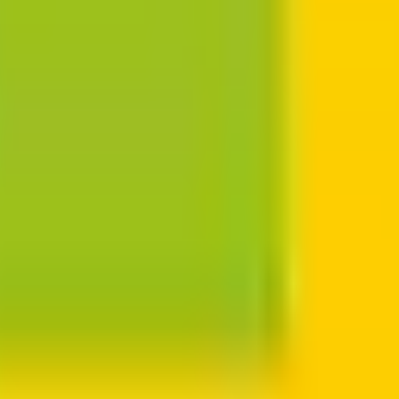
級の
医療介護求人サイト
「ジョブメドレー」
納得できる
老人ホ
リ
「Lalune(ラルーン)」