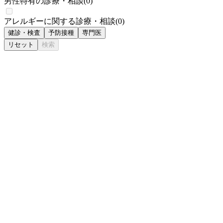
男性特有の診療・相談
(
0
)
アレルギーに関する診療・相談
(
0
)
健診・検査
予防接種
専門医
リセット
検索