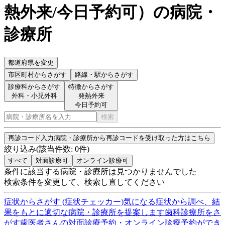
熱外来/今日予約可
）
の病院・
診療所
都道府県を変更
市区町村
からさがす
路線・駅
からさがす
診療科からさがす
特徴からさがす
外科・小児外科
発熱外来
今日予約可
検索
再診コード入力
病院・診療所から再診コードを受け取った方はこちら
絞り込み
(該当件数:
0
件)
すべて
対面診療可
オンライン診療可
条件に該当する病院・診療所は見つかりませんでした
検索条件を変更して、検索し直してください
症状からさがす (症状チェッカー)
気になる症状から調べ、結
果をもとに適切な病院・診療所を提案します
歯科診療所をさ
がす
歯医者さんの対面診療予約・オンライン診療予約ができ