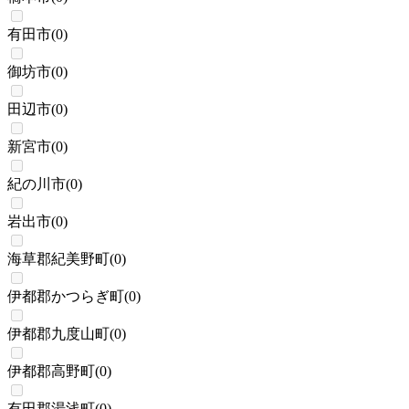
有田市
(
0
)
御坊市
(
0
)
田辺市
(
0
)
新宮市
(
0
)
紀の川市
(
0
)
岩出市
(
0
)
海草郡紀美野町
(
0
)
伊都郡かつらぎ町
(
0
)
伊都郡九度山町
(
0
)
伊都郡高野町
(
0
)
有田郡湯浅町
(
0
)