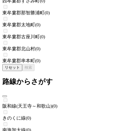
西牟婁郡すさみ町
(
0
)
東牟婁郡那智勝浦町
(
0
)
東牟婁郡太地町
(
0
)
東牟婁郡古座川町
(
0
)
東牟婁郡北山村
(
0
)
東牟婁郡串本町
(
0
)
リセット
検索
路線からさがす
阪和線(天王寺～和歌山)
(
0
)
きのくに線
(
0
)
南海加太線
(
0
)