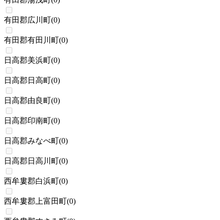
有田郡広川町
(
0
)
有田郡有田川町
(
0
)
日高郡美浜町
(
0
)
日高郡日高町
(
0
)
日高郡由良町
(
0
)
日高郡印南町
(
0
)
日高郡みなべ町
(
0
)
日高郡日高川町
(
0
)
西牟婁郡白浜町
(
0
)
西牟婁郡上富田町
(
0
)