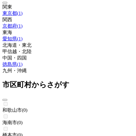
関東
東京都
(
1
)
関西
京都府
(
1
)
東海
愛知県
(
1
)
北海道・東北
甲信越・北陸
中国・四国
徳島県
(
1
)
九州・沖縄
市区町村からさがす
和歌山市
(
0
)
海南市
(
0
)
橋本市
(
0
)