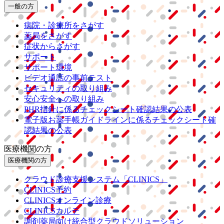
一般の方
病院・診療所をさがす
薬局をさがす
症状からさがす
サポート
サポート環境
ビデオ通話の事前テスト
セキュリティの取り組み
安心安全への取り組み
PHR指針に係るチェックシート確認結果の公表
電子版お薬手帳ガイドラインに係るチェックシート確
認結果の公表
医療機関の方
医療機関の方
クラウド診療
支援システム
「CLINICS」
CLINICS予約
CLINICSオンライン診療
CLINICSカルテ
調剤薬局向け統合型クラウドソリューション