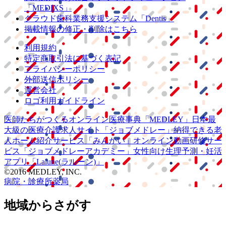
「MEDIXS」
クラウド歯科業務
支援システム
「Dentis」
掲載情報の修正・削除はこちら
利用規約
特定商取引法に基づく表記
プライバシーポリシー
外部送信ポリシー
運営会社
ロゴ利用ガイドライン
医師たちがつくる
オンライン医療事典
「MEDLEY」
日本最
大級の
医療介護求人サイト
「ジョブメドレー」
納得できる
老
人ホーム紹介サービス
「みんかい」
オンライン
動画研修サー
ビス
「ジョブメドレー
アカデミー」
女性向け
生理予測・妊活
アプリ
「Lalune(ラルーン)」
©2016 MEDLEY, INC.
病院・診療所
薬局
地域からさがす