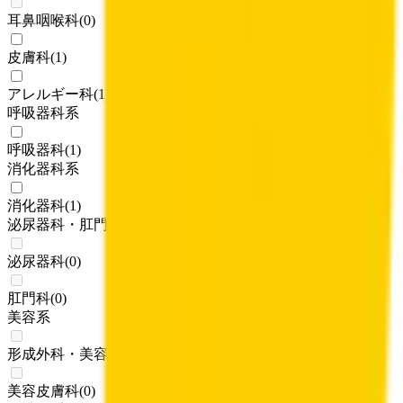
耳鼻咽喉科
(
0
)
皮膚科
(
1
)
アレルギー科
(
1
)
呼吸器科系
呼吸器科
(
1
)
消化器科系
消化器科
(
1
)
泌尿器科・肛門科系
泌尿器科
(
0
)
肛門科
(
0
)
美容系
形成外科・美容外科
(
0
)
美容皮膚科
(
0
)