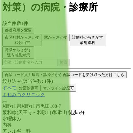
対策
）
の病院・診療所
該当件数
1
件
都道府県を変更
市区町村からさがす
駅からさがす
診療科からさがす
和歌山市
放射線科
特徴からさがす
院内感染対策
検索
再診コード入力
病院・診療所から再診コードを受け取った方はこちら
絞り込み
(該当件数:
1
件)
すべて
対面診療可
オンライン診療可
よねみつクリニック
和歌山県和歌山市黒田108-7
阪和線(天王寺～和歌山)
和歌山
徒歩
5
分
水曜
休み
内科
アレルギー科