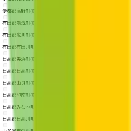
伊都郡高野町
(
0
)
有田郡湯浅町
(
0
)
有田郡広川町
(
0
)
有田郡有田川町
(
0
)
日高郡美浜町
(
0
)
日高郡日高町
(
0
)
日高郡由良町
(
0
)
日高郡印南町
(
0
)
日高郡みなべ町
(
0
)
日高郡日高川町
(
0
)
西牟婁郡白浜町
(
0
)