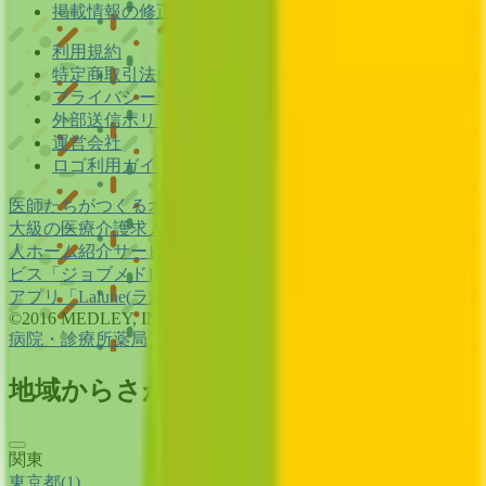
掲載情報の修正・削除はこちら
利用規約
特定商取引法に基づく表記
プライバシーポリシー
外部送信ポリシー
運営会社
ロゴ利用ガイドライン
医師たちがつくる
オンライン医療事典
「MEDLEY」
日本最
大級の
医療介護求人サイト
「ジョブメドレー」
納得できる
老
人ホーム紹介サービス
「みんかい」
オンライン
動画研修サー
ビス
「ジョブメドレー
アカデミー」
女性向け
生理予測・妊活
アプリ
「Lalune(ラルーン)」
©2016 MEDLEY, INC.
病院・診療所
薬局
地域からさがす
関東
東京都
(
1
)