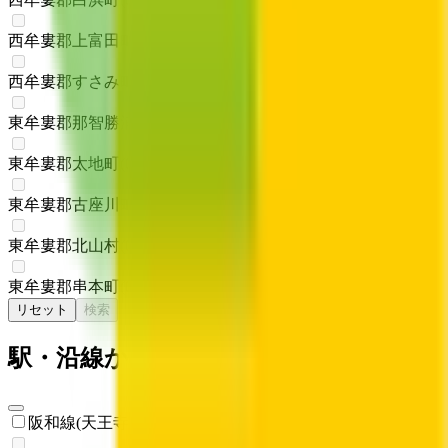
西牟婁郡上富田町
(
0
)
西牟婁郡すさみ町
(
0
)
東牟婁郡那智勝浦町
(
0
)
東牟婁郡太地町
(
0
)
東牟婁郡古座川町
(
0
)
東牟婁郡北山村
(
0
)
東牟婁郡串本町
(
0
)
リセット
検索
駅・沿線からさがす
阪和線(天王寺～和歌山)