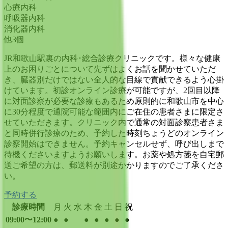
心療内科
呼吸器内科
消化器内科
他
3
個
JR和歌山駅裏の内科･総合診療クリニックです。様々な健康
上のお困りごとについて先ずはよくお話を聞かせていただ
き、臓器別だけではない全人的な目線で貢献できるよう心掛
けています。初診オンライン診療が可能ですが、2回目以降
に対面診察が必要な診療もあるため原則的に和歌山市を中心
に30分程度で通院可能な範囲内にご在住の患者さまに限定さ
せていただきます。クリニック内で通常の対面診察患者さま
と同時併行診療のため、予約した時刻ちょうどのオンライン
診察開始はできません。予約キャンセルせず、呼び出しまで
待機くださいますようお願いします。お薬や処方箋を自宅郵
送ご希望の方は、郵送料が別途かかりますのでご了承くださ
い。
予約する
診療時間
月
火
水
木
金
土
日
祝
09:00〜12:00
●
●
●
●
●
●
●