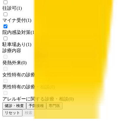
往診可
(
1
)
マイナ受付
(
1
)
院内感染対策
(
1
)
駐車場あり
(
1
)
診療内容
発熱外来
(
0
)
女性特有の診療・相談
(
0
)
男性特有の診療・相談
(
0
)
アレルギーに関する診療・相談
(
0
)
健診・検査
予防接種
専門医
リセット
検索