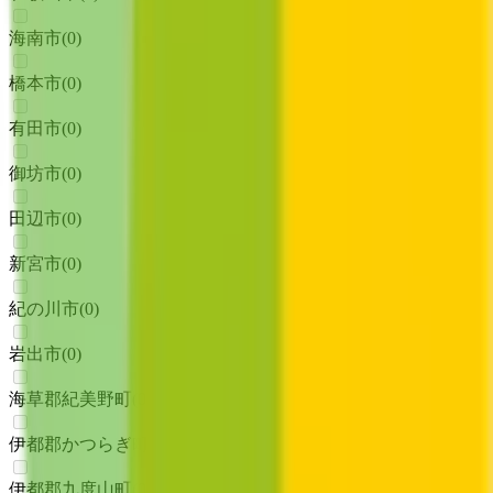
海南市
(
0
)
橋本市
(
0
)
有田市
(
0
)
御坊市
(
0
)
田辺市
(
0
)
新宮市
(
0
)
紀の川市
(
0
)
岩出市
(
0
)
海草郡紀美野町
(
0
)
伊都郡かつらぎ町
(
0
)
伊都郡九度山町
(
0
)