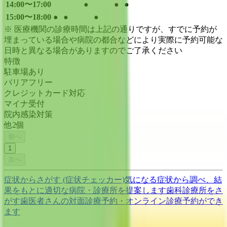
14:00〜17:00
●
●
●
15:00〜18:00
●
●
●
※ 医療機関の診療時間は上記の通りですが、すでに予約が
埋まっている場合や病院の都合などにより実際に予約可能な
日時と異なる場合がありますのでご了承ください
特徴
駐車場あり
バリアフリー
クレジットカード対応
マイナ受付
院内感染対策
他
2
個
前へ
1
次へ
症状からさがす (症状チェッカー)
気になる症状から調べ、結
果をもとに適切な病院・診療所を提案します
歯科診療所をさ
がす
歯医者さんの対面診療予約・オンライン診療予約ができ
ます