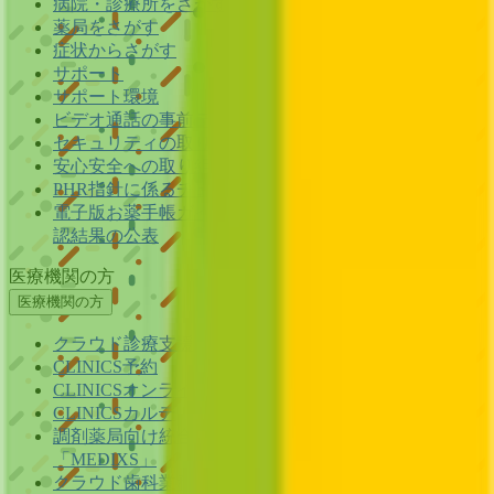
病院・診療所をさがす
薬局をさがす
症状からさがす
サポート
サポート環境
ビデオ通話の事前テスト
セキュリティの取り組み
安心安全への取り組み
PHR指針に係るチェックシート確認結果の公表
電子版お薬手帳ガイドラインに係るチェックシート確
認結果の公表
医療機関の方
医療機関の方
クラウド診療
支援システム
「CLINICS」
CLINICS予約
CLINICSオンライン診療
CLINICSカルテ
調剤薬局向け統合型クラウドソリューション
「MEDIXS」
クラウド歯科業務
支援システム
「Dentis」