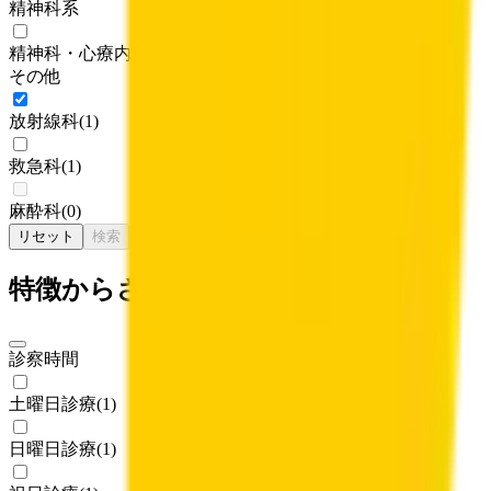
精神科系
精神科・心療内科
(
1
)
その他
放射線科
(
1
)
救急科
(
1
)
麻酔科
(
0
)
リセット
検索
特徴からさがす
診察時間
土曜日診療
(
1
)
日曜日診療
(
1
)