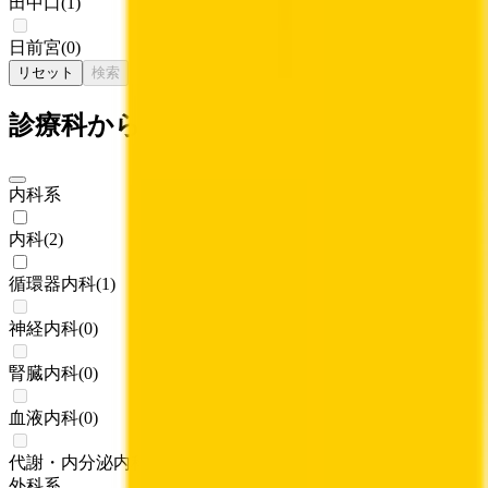
田中口
(
1
)
日前宮
(
0
)
リセット
検索
診療科からさがす
内科系
内科
(
2
)
循環器内科
(
1
)
神経内科
(
0
)
腎臓内科
(
0
)
血液内科
(
0
)
代謝・内分泌内科
(
0
)
外科系