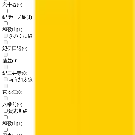
六十谷
(
0
)
紀伊中ノ島
(
1
)
和歌山
(
1
)
きのくに線
紀伊田辺
(
0
)
藤並
(
0
)
紀三井寺
(
0
)
南海加太線
東松江
(
0
)
八幡前
(
0
)
貴志川線
和歌山
(
1
)