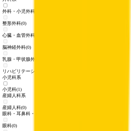
外科・小児外科
(
1
)
整形外科
(
0
)
心臓・血管外科
(
0
)
脳神経外科
(
0
)
乳腺・甲状腺外科
(
0
)
リハビリテーション科
(
0
)
小児科系
小児科
(
1
)
産婦人科系
産婦人科
(
0
)
眼科・耳鼻科・皮膚科・アレルギー科系
眼科
(
0
)