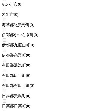
紀の川市
(
0
)
岩出市
(
0
)
海草郡紀美野町
(
0
)
伊都郡かつらぎ町
(
0
)
伊都郡九度山町
(
0
)
伊都郡高野町
(
0
)
有田郡湯浅町
(
0
)
有田郡広川町
(
0
)
有田郡有田川町
(
0
)
日高郡美浜町
(
0
)
日高郡日高町
(
0
)