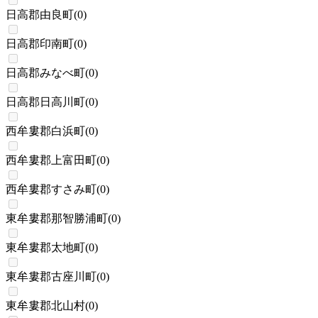
日高郡由良町
(
0
)
日高郡印南町
(
0
)
日高郡みなべ町
(
0
)
日高郡日高川町
(
0
)
西牟婁郡白浜町
(
0
)
西牟婁郡上富田町
(
0
)
西牟婁郡すさみ町
(
0
)
東牟婁郡那智勝浦町
(
0
)
東牟婁郡太地町
(
0
)
東牟婁郡古座川町
(
0
)
東牟婁郡北山村
(
0
)