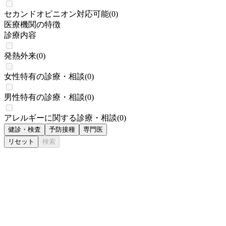
セカンドオピニオン対応可能
(
0
)
医療機関の特徴
診療内容
発熱外来
(
0
)
女性特有の診療・相談
(
0
)
男性特有の診療・相談
(
0
)
アレルギーに関する診療・相談
(
0
)
健診・検査
予防接種
専門医
リセット
検索