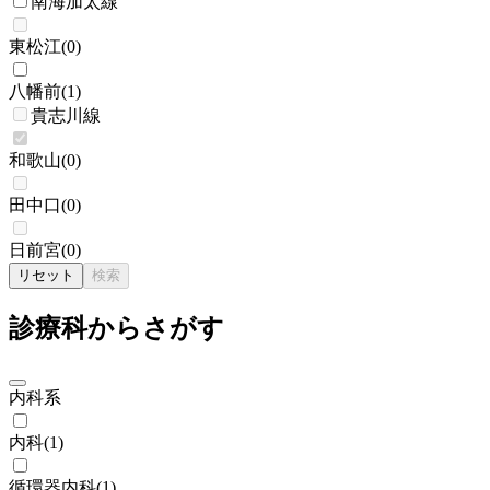
南海加太線
東松江
(
0
)
八幡前
(
1
)
貴志川線
和歌山
(
0
)
田中口
(
0
)
日前宮
(
0
)
リセット
検索
診療科からさがす
内科系
内科
(
1
)
循環器内科
(
1
)