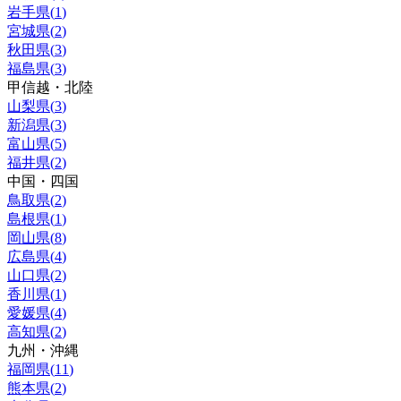
岩手県
(
1
)
宮城県
(
2
)
秋田県
(
3
)
福島県
(
3
)
甲信越・北陸
山梨県
(
3
)
新潟県
(
3
)
富山県
(
5
)
福井県
(
2
)
中国・四国
鳥取県
(
2
)
島根県
(
1
)
岡山県
(
8
)
広島県
(
4
)
山口県
(
2
)
香川県
(
1
)
愛媛県
(
4
)
高知県
(
2
)
九州・沖縄
福岡県
(
11
)
熊本県
(
2
)