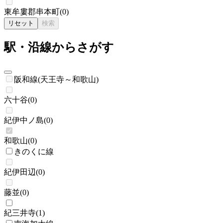
東牟婁郡串本町
(
0
)
リセット
検索
駅・沿線からさがす
阪和線(天王寺～和歌山)
六十谷
(
0
)
紀伊中ノ島
(
0
)
和歌山
(
0
)
きのくに線
紀伊田辺
(
0
)
藤並
(
0
)
紀三井寺
(
1
)