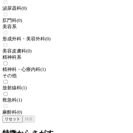
泌尿器科
(
0
)
肛門科
(
0
)
美容系
形成外科・美容外科
(
0
)
美容皮膚科
(
0
)
精神科系
精神科・心療内科
(
1
)
その他
放射線科
(
1
)
救急科
(
1
)
麻酔科
(
0
)
リセット
検索