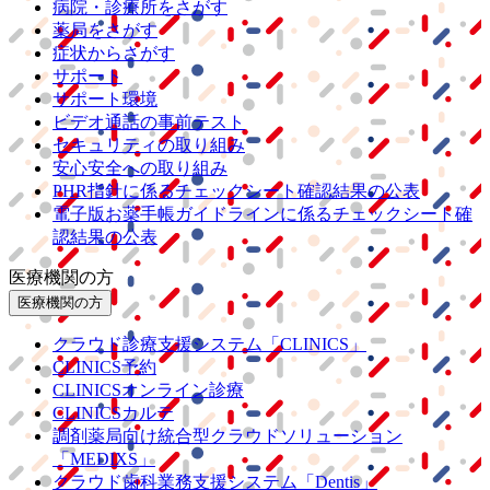
病院・診療所をさがす
薬局をさがす
症状からさがす
サポート
サポート環境
ビデオ通話の事前テスト
セキュリティの取り組み
安心安全への取り組み
PHR指針に係るチェックシート確認結果の公表
電子版お薬手帳ガイドラインに係るチェックシート確
認結果の公表
医療機関の方
医療機関の方
クラウド診療
支援システム
「CLINICS」
CLINICS予約
CLINICSオンライン診療
CLINICSカルテ
調剤薬局向け統合型クラウドソリューション
「MEDIXS」
クラウド歯科業務
支援システム
「Dentis」