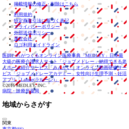
掲載情報の修正・削除はこちら
利用規約
特定商取引法に基づく表記
プライバシーポリシー
外部送信ポリシー
運営会社
ロゴ利用ガイドライン
医師たちがつくる
オンライン医療事典
「MEDLEY」
日本最
大級の
医療介護求人サイト
「ジョブメドレー」
納得できる
老
人ホーム紹介サービス
「みんかい」
オンライン
動画研修サー
ビス
「ジョブメドレー
アカデミー」
女性向け
生理予測・妊活
アプリ
「Lalune(ラルーン)」
©2016 MEDLEY, INC.
病院・診療所
薬局
地域からさがす
関東
東京都
(
66
)