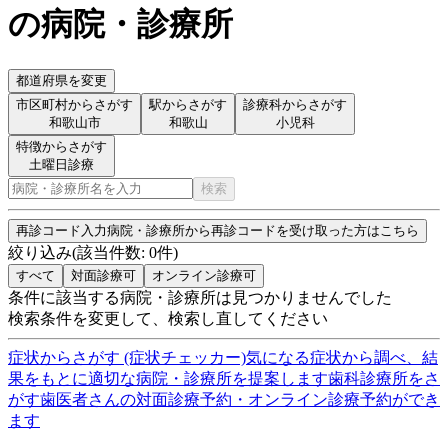
の病院・診療所
都道府県を変更
市区町村からさがす
駅からさがす
診療科からさがす
和歌山市
和歌山
小児科
特徴からさがす
土曜日診療
検索
再診コード入力
病院・診療所から再診コードを受け取った方はこちら
絞り込み
(該当件数:
0
件)
すべて
対面診療可
オンライン診療可
条件に該当する病院・診療所は見つかりませんでした
検索条件を変更して、検索し直してください
症状からさがす (症状チェッカー)
気になる症状から調べ、結
果をもとに適切な病院・診療所を提案します
歯科診療所をさ
がす
歯医者さんの対面診療予約・オンライン診療予約ができ
ます