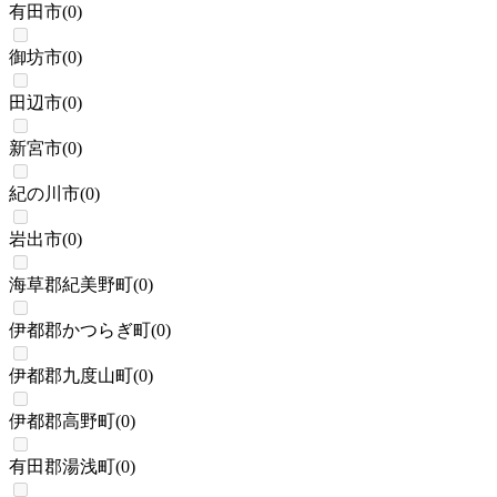
有田市
(
0
)
御坊市
(
0
)
田辺市
(
0
)
新宮市
(
0
)
紀の川市
(
0
)
岩出市
(
0
)
海草郡紀美野町
(
0
)
伊都郡かつらぎ町
(
0
)
伊都郡九度山町
(
0
)
伊都郡高野町
(
0
)
有田郡湯浅町
(
0
)