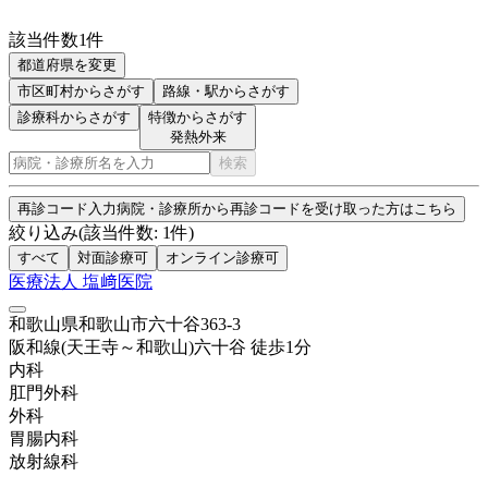
該当件数
1
件
都道府県を変更
市区町村
からさがす
路線・駅
からさがす
診療科からさがす
特徴からさがす
発熱外来
検索
再診コード入力
病院・診療所から再診コードを受け取った方はこちら
絞り込み
(該当件数:
1
件)
すべて
対面診療可
オンライン診療可
医療法人 塩﨑医院
和歌山県和歌山市六十谷363-3
阪和線(天王寺～和歌山)
六十谷
徒歩
1
分
内科
肛門外科
外科
胃腸内科
放射線科