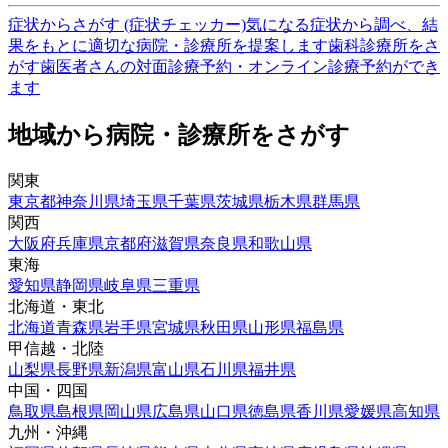
症状からさがす (症状チェッカー)
気になる症状から調べ、結
果をもとに適切な病院・診療所を提案します
歯科診療所をさ
がす
歯医者さんの対面診療予約・オンライン診療予約ができ
ます
地域から病院・診療所をさがす
関東
東京都
神奈川県
埼玉県
千葉県
茨城県
栃木県
群馬県
関西
大阪府
兵庫県
京都府
滋賀県
奈良県
和歌山県
東海
愛知県
静岡県
岐阜県
三重県
北海道・東北
北海道
青森県
岩手県
宮城県
秋田県
山形県
福島県
甲信越・北陸
山梨県
長野県
新潟県
富山県
石川県
福井県
中国・四国
鳥取県
島根県
岡山県
広島県
山口県
徳島県
香川県
愛媛県
高知県
九州・沖縄