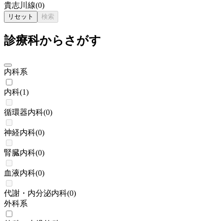
貴志川線
(
0
)
リセット
検索
診療科からさがす
内科系
内科
(
1
)
循環器内科
(
0
)
神経内科
(
0
)
腎臓内科
(
0
)
血液内科
(
0
)
代謝・内分泌内科
(
0
)
外科系