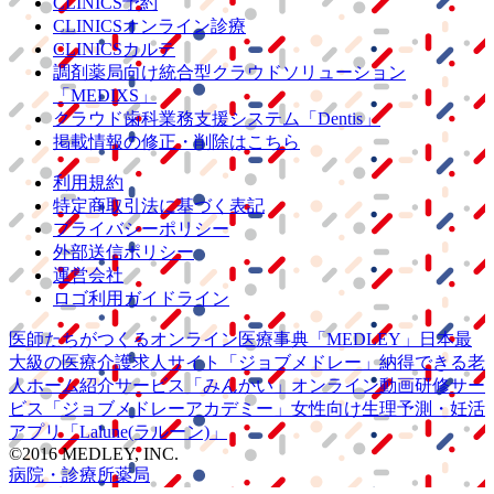
CLINICS予約
CLINICSオンライン診療
CLINICSカルテ
調剤薬局向け統合型クラウドソリューション
「MEDIXS」
クラウド歯科業務
支援システム
「Dentis」
掲載情報の修正・削除はこちら
利用規約
特定商取引法に基づく表記
プライバシーポリシー
外部送信ポリシー
運営会社
ロゴ利用ガイドライン
医師たちがつくる
オンライン医療事典
「MEDLEY」
日本最
大級の
医療介護求人サイト
「ジョブメドレー」
納得できる
老
人ホーム紹介サービス
「みんかい」
オンライン
動画研修サー
ビス
「ジョブメドレー
アカデミー」
女性向け
生理予測・妊活
アプリ
「Lalune(ラルーン)」
©2016 MEDLEY, INC.
病院・診療所
薬局