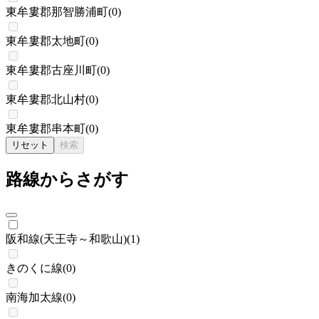
東牟婁郡那智勝浦町
(
0
)
東牟婁郡太地町
(
0
)
東牟婁郡古座川町
(
0
)
東牟婁郡北山村
(
0
)
東牟婁郡串本町
(
0
)
リセット
検索
路線からさがす
阪和線(天王寺～和歌山)
(
1
)
きのくに線
(
0
)
南海加太線
(
0
)