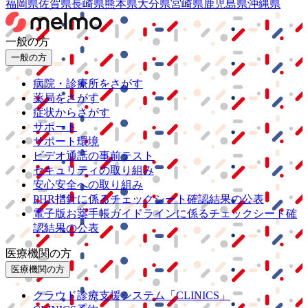
福岡県
佐賀県
長崎県
熊本県
大分県
宮崎県
鹿児島県
沖縄県
一般の方
一般の方
病院・診療所をさがす
薬局をさがす
症状からさがす
サポート
サポート環境
ビデオ通話の事前テスト
セキュリティの取り組み
安心安全への取り組み
PHR指針に係るチェックシート確認結果の公表
電子版お薬手帳ガイドラインに係るチェックシート確
認結果の公表
医療機関の方
医療機関の方
クラウド診療
支援システム
「CLINICS」