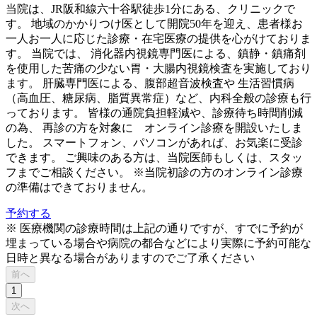
当院は、JR阪和線六十谷駅徒歩1分にある、クリニックで
す。 地域のかかりつけ医として開院50年を迎え、患者様お
一人お一人に応じた診療・在宅医療の提供を心がけておりま
す。 当院では、 消化器内視鏡専門医による、鎮静・鎮痛剤
を使用した苦痛の少ない胃・大腸内視鏡検査を実施しており
ます。 肝臓専門医による、腹部超音波検査や 生活習慣病
（高血圧、糖尿病、脂質異常症）など、内科全般の診療も行
っております。 皆様の通院負担軽減や、診療待ち時間削減
の為、 再診の方を対象に オンライン診療を開設いたしま
した。 スマートフォン、パソコンがあれば、お気楽に受診
できます。 ご興味のある方は、当院医師もしくは、スタッ
フまでご相談ください。 ※当院初診の方のオンライン診療
の準備はできておりません。
予約する
※ 医療機関の診療時間は上記の通りですが、すでに予約が
埋まっている場合や病院の都合などにより実際に予約可能な
日時と異なる場合がありますのでご了承ください
前へ
1
次へ