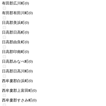
有田郡広川町
(
0
)
有田郡有田川町
(
0
)
日高郡美浜町
(
0
)
日高郡日高町
(
0
)
日高郡由良町
(
0
)
日高郡印南町
(
0
)
日高郡みなべ町
(
0
)
日高郡日高川町
(
0
)
西牟婁郡白浜町
(
0
)
西牟婁郡上富田町
(
0
)
西牟婁郡すさみ町
(
0
)