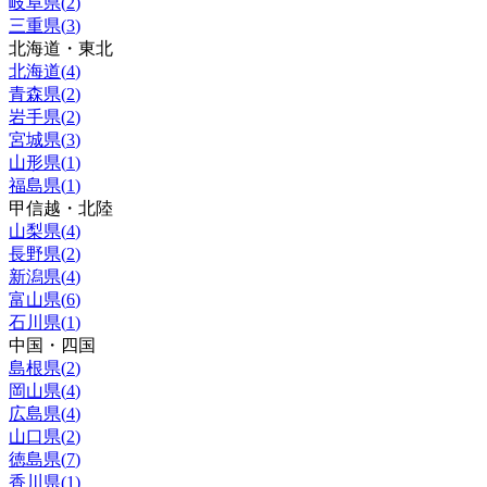
岐阜県
(
2
)
三重県
(
3
)
北海道・東北
北海道
(
4
)
青森県
(
2
)
岩手県
(
2
)
宮城県
(
3
)
山形県
(
1
)
福島県
(
1
)
甲信越・北陸
山梨県
(
4
)
長野県
(
2
)
新潟県
(
4
)
富山県
(
6
)
石川県
(
1
)
中国・四国
島根県
(
2
)
岡山県
(
4
)
広島県
(
4
)
山口県
(
2
)
徳島県
(
7
)
香川県
(
1
)