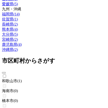
愛媛県
(
5
)
九州・沖縄
福岡県
(
14
)
佐賀県
(
1
)
長崎県
(
2
)
熊本県
(
4
)
大分県
(
5
)
宮崎県
(
2
)
鹿児島県
(
4
)
沖縄県
(
2
)
市区町村からさがす
和歌山市
(
1
)
海南市
(
0
)
橋本市
(
0
)