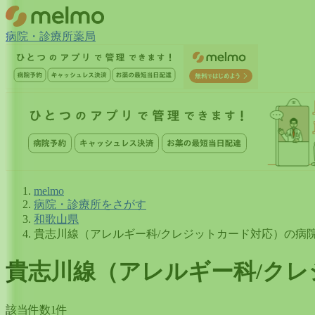
病院・診療所
薬局
melmo
病院・診療所をさがす
和歌山県
貴志川線（アレルギー科/クレジットカード対応）の病
貴志川線
（
アレルギー科/ク
該当件数
1
件