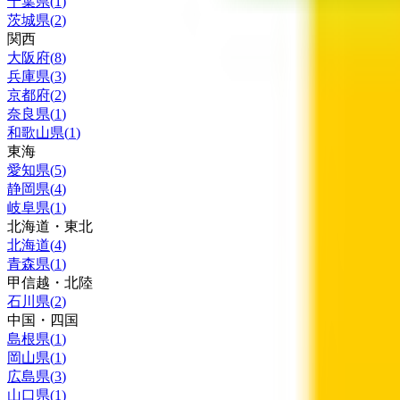
千葉県
(
1
)
茨城県
(
2
)
関西
大阪府
(
8
)
兵庫県
(
3
)
京都府
(
2
)
奈良県
(
1
)
和歌山県
(
1
)
東海
愛知県
(
5
)
静岡県
(
4
)
岐阜県
(
1
)
北海道・東北
北海道
(
4
)
青森県
(
1
)
甲信越・北陸
石川県
(
2
)
中国・四国
島根県
(
1
)
岡山県
(
1
)
広島県
(
3
)
山口県
(
1
)