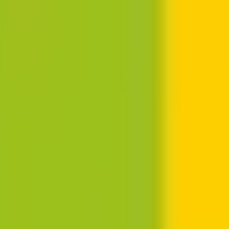
結果の公表
S」