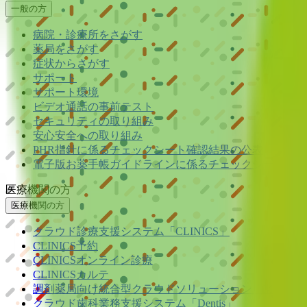
一般の方
病院・診療所をさがす
薬局をさがす
症状からさがす
サポート
サポート環境
ビデオ通話の事前テスト
セキュリティの取り組み
安心安全への取り組み
PHR指針に係るチェックシート確認結果の公表
電子版お薬手帳ガイドラインに係るチェックシート確認
医療機関の方
医療機関の方
クラウド診療
支援システム
「CLINICS」
CLINICS予約
CLINICSオンライン診療
CLINICSカルテ
調剤薬局向け統合型クラウドソリューション
「MEDIX
クラウド歯科業務
支援システム
「Dentis」