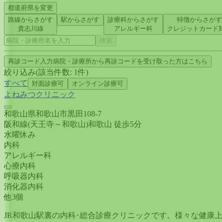
都道府県を変更
路線からさがす
駅からさがす
診療科からさがす
特徴からさがす
貴志川線
アレルギー科
クレジットカード
検索
再診コード入力
病院・診療所から再診コードを受け取った方はこちら
絞り込み
(該当件数:
1
件)
すべて
対面診療可
オンライン診療可
よねみつクリニック
和歌山県和歌山市黒田108-7
阪和線(天王寺～和歌山)
和歌山
徒歩
5
分
水曜
休み
内科
アレルギー科
心療内科
呼吸器内科
消化器内科
他
3
個
JR和歌山駅裏の内科･総合診療クリニックです。様々な健