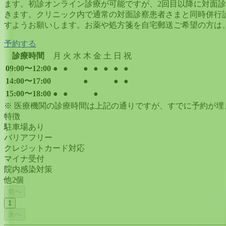
ます。初診オンライン診療が可能ですが、2回目以降に対面診
きます。クリニック内で通常の対面診察患者さまと同時併行
すようお願いします。お薬や処方箋を自宅郵送ご希望の方は
予約する
診療時間
月
火
水
木
金
土
日
祝
09:00〜12:00
●
●
●
●
●
●
●
14:00〜17:00
●
●
●
15:00〜18:00
●
●
●
※ 医療機関の診療時間は上記の通りですが、すでに予約が
特徴
駐車場あり
バリアフリー
クレジットカード対応
マイナ受付
院内感染対策
他
2
個
前へ
1
次へ