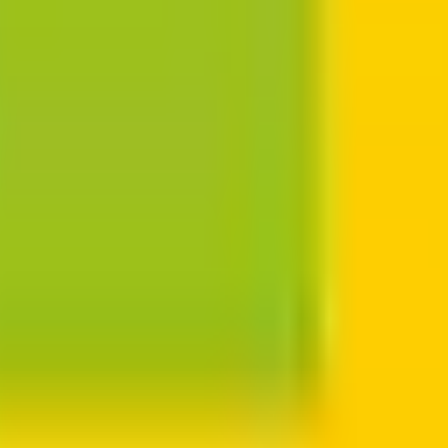
級の
医療介護求人サイト
「ジョブメドレー」
納得できる
老人ホ
リ
「Lalune(ラルーン)」