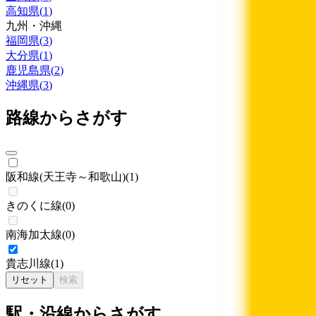
高知県
(
1
)
九州・沖縄
福岡県
(
3
)
大分県
(
1
)
鹿児島県
(
2
)
沖縄県
(
3
)
路線からさがす
阪和線(天王寺～和歌山)
(
1
)
きのくに線
(
0
)
南海加太線
(
0
)
貴志川線
(
1
)
リセット
検索
駅・沿線からさがす