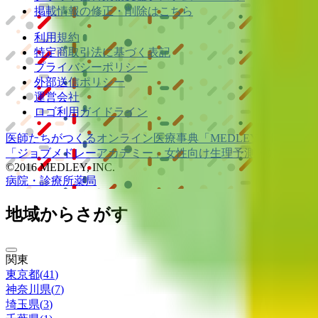
掲載情報の修正・削除はこちら
利用規約
特定商取引法に基づく表記
プライバシーポリシー
外部送信ポリシー
運営会社
ロゴ利用ガイドライン
医師たちがつくる
オンライン医療事典
「MEDLEY」
日本最大
「ジョブメドレー
アカデミー」
女性向け
生理予測・妊活アプ
©2016 MEDLEY, INC.
病院・診療所
薬局
地域からさがす
関東
東京都
(
41
)
神奈川県
(
7
)
埼玉県
(
3
)