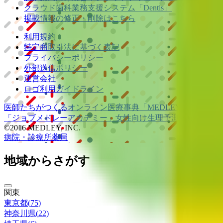
クラウド歯科業務
支援システム
「Dentis」
掲載情報の修正・削除はこちら
利用規約
特定商取引法に基づく表記
プライバシーポリシー
外部送信ポリシー
運営会社
ロゴ利用ガイドライン
医師たちがつくる
オンライン医療事典
「MEDLEY」
日本最大
「ジョブメドレー
アカデミー」
女性向け
生理予測・妊活アプ
©2016 MEDLEY, INC.
病院・診療所
薬局
地域からさがす
関東
東京都
(
75
)
神奈川県
(
22
)