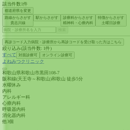
該当件数
1
件
都道府県を変更
路線からさがす
駅からさがす
診療科からさがす
特徴からさがす
貴志川線
精神科・心療内科
土曜日診療
検索
再診コード入力
病院・診療所から再診コードを受け取った方はこちら
絞り込み
(該当件数:
1
件)
すべて
対面診療可
オンライン診療可
よねみつクリニック
和歌山県和歌山市黒田108-7
阪和線(天王寺～和歌山)
和歌山
徒歩
5
分
水曜
休み
内科
アレルギー科
心療内科
呼吸器内科
消化器内科
他
3
個