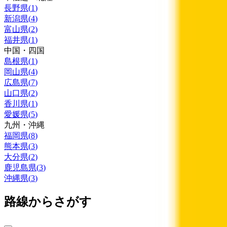
長野県
(
1
)
新潟県
(
4
)
富山県
(
2
)
福井県
(
1
)
中国・四国
島根県
(
1
)
岡山県
(
4
)
広島県
(
7
)
山口県
(
2
)
香川県
(
1
)
愛媛県
(
5
)
九州・沖縄
福岡県
(
8
)
熊本県
(
3
)
大分県
(
2
)
鹿児島県
(
3
)
沖縄県
(
3
)
路線からさがす