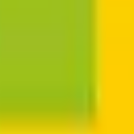
級の
医療介護求人サイト
「ジョブメドレー」
納得できる
老人ホ
リ
「Lalune(ラルーン)」