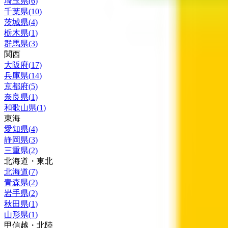
埼玉県
(
6
)
千葉県
(
10
)
茨城県
(
4
)
栃木県
(
1
)
群馬県
(
3
)
関西
大阪府
(
17
)
兵庫県
(
14
)
京都府
(
5
)
奈良県
(
1
)
和歌山県
(
1
)
東海
愛知県
(
4
)
静岡県
(
3
)
三重県
(
2
)
北海道・東北
北海道
(
7
)
青森県
(
2
)
岩手県
(
2
)
秋田県
(
1
)
山形県
(
1
)
甲信越・北陸