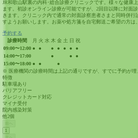
JR和歌山駅裏の内科･総合診療クリニックです。様々な健
ます。初診オンライン診療が可能ですが、2回目以降に対面診
きます。クリニック内で通常の対面診察患者さまと同時併行
すようお願いします。お薬や処方箋を自宅郵送ご希望の方は
予約する
診療時間
月
火
水
木
金
土
日
祝
09:00〜12:00
●
●
●
●
●
●
●
14:00〜17:00
●
●
●
15:00〜18:00
●
●
●
※ 医療機関の診療時間は上記の通りですが、すでに予約が
特徴
駐車場あり
バリアフリー
クレジットカード対応
マイナ受付
院内感染対策
他
2
個
前へ
1
次へ