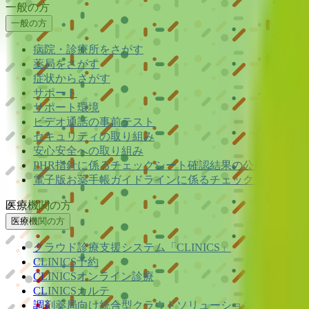
一般の方
一般の方
病院・診療所をさがす
薬局をさがす
症状からさがす
サポート
サポート環境
ビデオ通話の事前テスト
セキュリティの取り組み
安心安全への取り組み
PHR指針に係るチェックシート確認結果の公表
電子版お薬手帳ガイドラインに係るチェックシート確認
医療機関の方
医療機関の方
クラウド診療
支援システム
「CLINICS」
CLINICS予約
CLINICSオンライン診療
CLINICSカルテ
調剤薬局向け統合型クラウドソリューション
「MEDIX