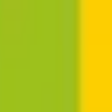
結果の公表
S」