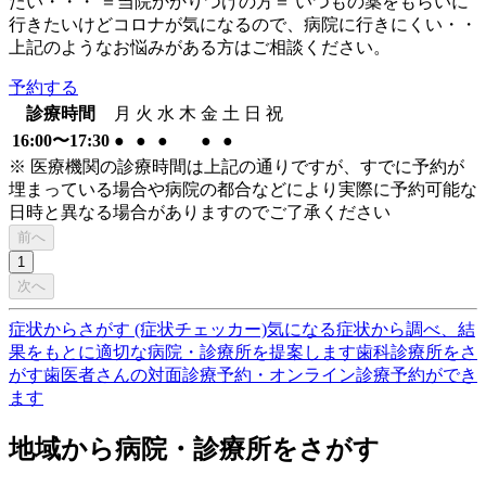
たい・・・ ＝当院かかりつけの方＝ いつもの薬をもらいに
行きたいけどコロナが気になるので、病院に行きにくい・・
上記のようなお悩みがある方はご相談ください。
予約する
診療時間
月
火
水
木
金
土
日
祝
16:00〜17:30
●
●
●
●
●
※ 医療機関の診療時間は上記の通りですが、すでに予約が
埋まっている場合や病院の都合などにより実際に予約可能な
日時と異なる場合がありますのでご了承ください
前へ
1
次へ
症状からさがす (症状チェッカー)
気になる症状から調べ、結
果をもとに適切な病院・診療所を提案します
歯科診療所をさ
がす
歯医者さんの対面診療予約・オンライン診療予約ができ
ます
地域から病院・診療所をさがす