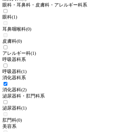
眼科・耳鼻科・皮膚科・アレルギー科系
眼科
(
1
)
耳鼻咽喉科
(
0
)
皮膚科
(
0
)
アレルギー科
(
1
)
呼吸器科系
呼吸器科
(
1
)
消化器科系
消化器科
(
2
)
泌尿器科・肛門科系
泌尿器科
(
1
)
肛門科
(
0
)
美容系