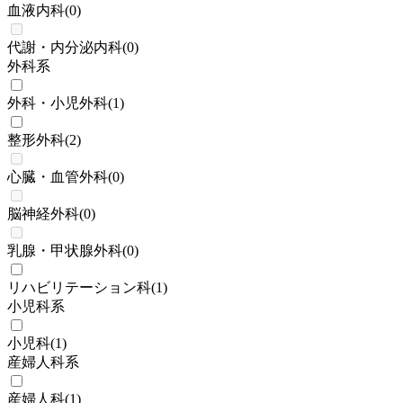
血液内科
(
0
)
代謝・内分泌内科
(
0
)
外科系
外科・小児外科
(
1
)
整形外科
(
2
)
心臓・血管外科
(
0
)
脳神経外科
(
0
)
乳腺・甲状腺外科
(
0
)
リハビリテーション科
(
1
)
小児科系
小児科
(
1
)
産婦人科系
産婦人科
(
1
)