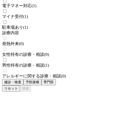
電子マネー対応
(
1
)
マイナ受付
(
1
)
駐車場あり
(
1
)
診療内容
発熱外来
(
0
)
女性特有の診療・相談
(
0
)
男性特有の診療・相談
(
1
)
アレルギーに関する診療・相談
(
0
)
健診・検査
予防接種
専門医
リセット
検索