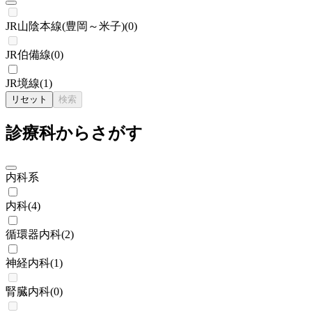
JR山陰本線(豊岡～米子)
(
0
)
JR伯備線
(
0
)
JR境線
(
1
)
リセット
検索
診療科からさがす
内科系
内科
(
4
)
循環器内科
(
2
)
神経内科
(
1
)
腎臓内科
(
0
)