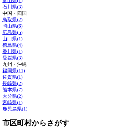
富山県
(
1
)
石川県
(
3
)
中国・四国
鳥取県
(
2
)
岡山県
(
6
)
広島県
(
5
)
山口県
(
1
)
徳島県
(
4
)
香川県
(
1
)
愛媛県
(
3
)
九州・沖縄
福岡県
(
11
)
佐賀県
(
1
)
長崎県
(
2
)
熊本県
(
7
)
大分県
(
2
)
宮崎県
(
1
)
鹿児島県
(
1
)
市区町村からさがす