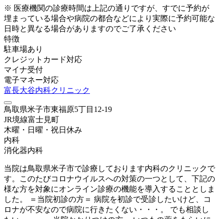
※ 医療機関の診療時間は上記の通りですが、すでに予約が
埋まっている場合や病院の都合などにより実際に予約可能な
日時と異なる場合がありますのでご了承ください
特徴
駐車場あり
クレジットカード対応
マイナ受付
電子マネー対応
富長大谷内科クリニック
鳥取県米子市東福原5丁目12-19
JR境線
富士見町
木曜・日曜・祝日
休み
内科
消化器内科
当院は鳥取県米子市で診療しております内科のクリニックで
す。このたびコロナウイルスへの対策の一つとして、下記の
様な方を対象にオンライン診療の機能を導入することとしま
した。 ＝当院初診の方＝ 病院を初診で受診したいけど、コ
ロナが不安なので病院に行きたくない・・・。 でも相談し