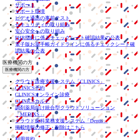
サポート
サポート環境
ビデオ通話の事前テスト
セキュリティの取り組み
安心安全への取り組み
PHR指針に係るチェックシート確認結果の公表
電子版お薬手帳ガイドラインに係るチェックシート確
認結果の公表
医療機関の方
医療機関の方
クラウド診療
支援システム
「CLINICS」
CLINICS予約
CLINICSオンライン診療
CLINICSカルテ
調剤薬局向け統合型クラウドソリューション
「MEDIXS」
クラウド歯科業務
支援システム
「Dentis」
掲載情報の修正・削除はこちら
利用規約