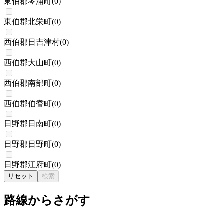
東伯郡琴浦町
(
0
)
東伯郡北栄町
(
0
)
西伯郡日吉津村
(
0
)
西伯郡大山町
(
0
)
西伯郡南部町
(
0
)
西伯郡伯耆町
(
0
)
日野郡日南町
(
0
)
日野郡日野町
(
0
)
日野郡江府町
(
0
)
リセット
検索
路線からさがす