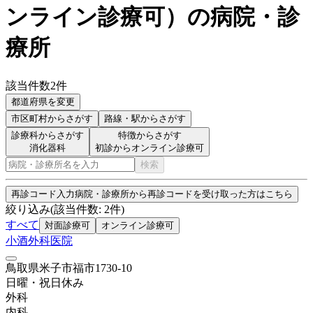
ンライン診療可
）
の病院・診
療所
該当件数
2
件
都道府県を変更
市区町村
からさがす
路線・駅
からさがす
診療科からさがす
特徴からさがす
消化器科
初診からオンライン診療可
検索
再診コード入力
病院・診療所から再診コードを受け取った方はこちら
絞り込み
(該当件数:
2
件)
すべて
対面診療可
オンライン診療可
小酒外科医院
鳥取県米子市福市1730-10
日曜・祝日
休み
外科
内科