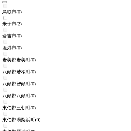
鳥取市
(
0
)
米子市
(
2
)
倉吉市
(
0
)
境港市
(
0
)
岩美郡岩美町
(
0
)
八頭郡若桜町
(
0
)
八頭郡智頭町
(
0
)
八頭郡八頭町
(
0
)
東伯郡三朝町
(
0
)
東伯郡湯梨浜町
(
0
)