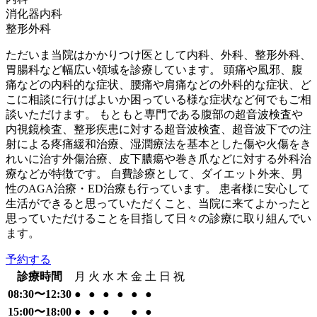
消化器内科
整形外科
ただいま当院はかかりつけ医として内科、外科、整形外科、
胃腸科など幅広い領域を診療しています。 頭痛や風邪、腹
痛などの内科的な症状、腰痛や肩痛などの外科的な症状、ど
こに相談に行けばよいか困っている様な症状など何でもご相
談いただけます。 もともと専門である腹部の超音波検査や
内視鏡検査、整形疾患に対する超音波検査、超音波下での注
射による疼痛緩和治療、湿潤療法を基本とした傷や火傷をき
れいに治す外傷治療、皮下膿瘍や巻き爪などに対する外科治
療などが特徴です。 自費診療として、ダイエット外来、男
性のAGA治療・ED治療も行っています。 患者様に安心して
生活ができると思っていただくこと、当院に来てよかったと
思っていただけることを目指して日々の診療に取り組んでい
ます。
予約する
診療時間
月
火
水
木
金
土
日
祝
08:30〜12:30
●
●
●
●
●
●
15:00〜18:00
●
●
●
●
●