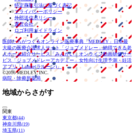
特定商取引法に基づく表記
プライバシーポリシー
外部送信ポリシー
運営会社
ロゴ利用ガイドライン
医師たちがつくる
オンライン医療事典
「MEDLEY」
日本最
大級の
医療介護求人サイト
「ジョブメドレー」
納得できる
老
人ホーム紹介サービス
「みんかい」
オンライン
動画研修サー
ビス
「ジョブメドレー
アカデミー」
女性向け
生理予測・妊活
アプリ
「Lalune(ラルーン)」
©2016 MEDLEY, INC.
病院・診療所
薬局
地域からさがす
関東
東京都
(
44
)
神奈川県
(
19
)
埼玉県
(
11
)