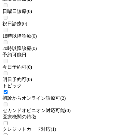
日曜日診療
(
0
)
祝日診療
(
0
)
18時以降診療
(
0
)
20時以降診療
(
0
)
予約可能日
今日予約可
(
0
)
明日予約可
(
0
)
トピック
初診からオンライン診療可
(
2
)
セカンドオピニオン対応可能
(
0
)
医療機関の特徴
クレジットカード対応
(
1
)