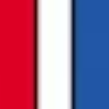
級の
医療介護求人サイト
「ジョブメドレー」
納得できる
老人ホ
リ
「Lalune(ラルーン)」