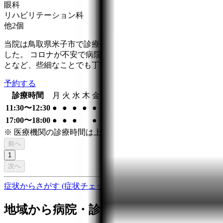
眼科
リハビリテーション科
他
2
個
当院は鳥取県米子市で診療をしております、内科のクリニッ
した。 コロナが不安で病院に行きたくない...、いつもの薬
となど、些細なことでも丁寧に対応させていただきます。
予約する
診療時間
月
火
水
木
金
土
日
祝
11:30〜12:30
●
●
●
●
●
●
17:00〜18:00
●
●
●
●
※ 医療機関の診療時間は上記の通りですが、すでに予約が
前へ
1
次へ
症状からさがす (症状チェッカー)
気になる症状から調べ、結
地域から病院・診療所をさがす