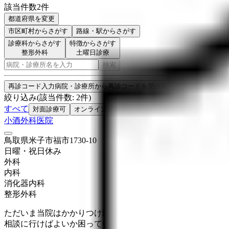
該当件数
2
件
都道府県を変更
市区町村
からさがす
路線・駅
からさがす
診療科からさがす
特徴からさがす
整形外科
土曜日診療
検索
再診コード入力
病院・診療所から再診コードを受け取った方はこちら
絞り込み
(該当件数:
2
件)
すべて
対面診療可
オンライン診療可
小酒外科医院
鳥取県米子市福市1730-10
日曜・祝日
休み
外科
内科
消化器内科
整形外科
ただいま当院はかかりつけ医として内科、外科、整形外科、
相談に行けばよいか困っている様な症状など何でもご相談い