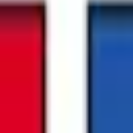
結果の公表
S」