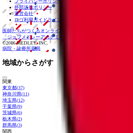
プライバシーポリシー
外部送信ポリシー
運営会社
ロゴ利用ガイドライン
医師たちがつくる
オンライン医療事典
「MEDLEY」
日本最大
「ジョブメドレー
アカデミー」
女性向け
生理予測・妊活アプ
©2016 MEDLEY, INC.
病院・診療所
薬局
地域からさがす
関東
東京都
(
37
)
神奈川県
(
11
)
埼玉県
(
12
)
千葉県
(
9
)
茨城県
(
6
)
栃木県
(
2
)
群馬県
(
3
)
関西