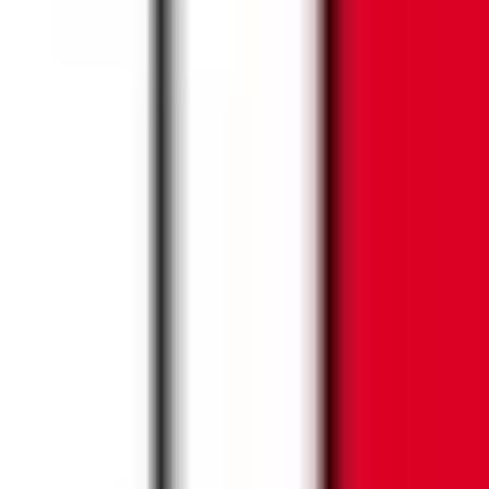
外傷治療、皮下膿瘍や巻き爪などに対する外科治療などが特徴
きると思っていただくこと、当院に来てよかったと思っていただ
埋まっている場合や病院の都合などにより実際に予約可能な日時