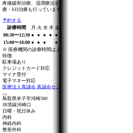
疼痛緩和治療、湿潤療法を基本とした傷や火傷をきれいに治す
療・ED治療も行っています。 患者様に安心して生活がで
予約する
診療時間
月
火
水
木
金
土
日
祝
08:30〜12:30
●
●
●
●
●
●
15:00〜18:00
●
●
●
●
●
※ 医療機関の診療時間は上記の通りですが、すでに予約が
特徴
駐車場あり
クレジットカード対応
マイナ受付
電子マネー対応
医療法人真誠会 真誠会セントラルクリニック
鳥取県米子市河崎580
JR境線
河崎口
日曜・祝日
休み
内科
神経内科
整形外科