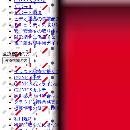
症状からさがす
サポート
サポート環境
ビデオ通話の事前テスト
セキュリティの取り組み
安心安全への取り組み
PHR指針に係るチェックシート確認結果の公表
電子版お薬手帳ガイドラインに係るチェックシート確認
医療機関の方
医療機関の方
クラウド診療
支援システム
「CLINICS」
CLINICS予約
CLINICSオンライン診療
CLINICSカルテ
調剤薬局向け統合型クラウドソリューション
「MEDIX
クラウド歯科業務
支援システム
「Dentis」
掲載情報の修正・削除はこちら
利用規約
特定商取引法に基づく表記