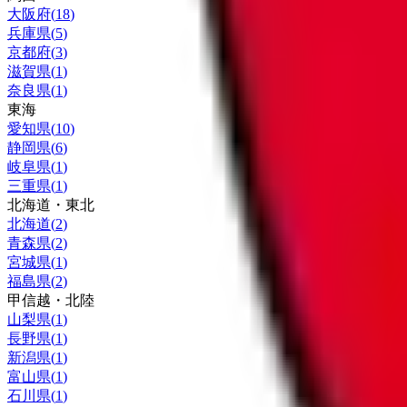
大阪府
(
18
)
兵庫県
(
5
)
京都府
(
3
)
滋賀県
(
1
)
奈良県
(
1
)
東海
愛知県
(
10
)
静岡県
(
6
)
岐阜県
(
1
)
三重県
(
1
)
北海道・東北
北海道
(
2
)
青森県
(
2
)
宮城県
(
1
)
福島県
(
2
)
甲信越・北陸
山梨県
(
1
)
長野県
(
1
)
新潟県
(
1
)
富山県
(
1
)
石川県
(
1
)