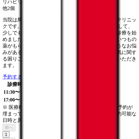
リハビリテーション科
他
2
個
当院は鳥取県米子市で診療をしております、内科のクリニッ
クです。 このたびコロナウイルスへの対策の一つとして、
少しでも患者さんの負担を軽減するためオンライン診療を始
めました。 コロナが不安で病院に行きたくない...、いつもの
薬がもらいたいけど、コロナが気になる... 上記のようなお悩
みがある方はお気軽にご相談下さい。また健康や病気に関す
る困りごとなど、些細なことでも丁寧に対応させていただき
ます。
予約する
診療時間
月
火
水
木
金
土
日
祝
11:30〜12:30
●
●
●
●
●
●
17:00〜18:00
●
●
●
●
※ 医療機関の診療時間は上記の通りですが、すでに予約が
埋まっている場合や病院の都合などにより実際に予約可能な
日時と異なる場合がありますのでご了承ください
前へ
1