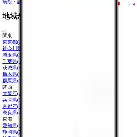
病院・診療所
薬局
地域からさがす
関東
東京都
(
17
)
神奈川県
(
11
)
埼玉県
(
12
)
千葉県
(
5
)
茨城県
(
5
)
栃木県
(
4
)
群馬県
(
1
)
関西
大阪府
(
23
)
兵庫県
(
13
)
京都府
(
5
)
奈良県
(
2
)
東海
愛知県
(
18
)
静岡県
(
7
)