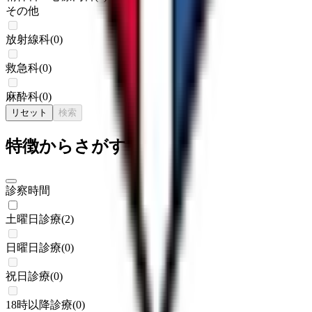
その他
放射線科
(
0
)
救急科
(
0
)
麻酔科
(
0
)
リセット
検索
特徴からさがす
診察時間
土曜日診療
(
2
)
日曜日診療
(
0
)
祝日診療
(
0
)
18時以降診療
(
0
)