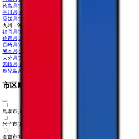
徳島県
(
3
)
香川県
(
4
)
愛媛県
(
3
)
九州・沖縄
福岡県
(
15
)
佐賀県
(
2
)
長崎県
(
4
)
熊本県
(
5
)
大分県
(
3
)
宮崎県
(
1
)
鹿児島県
(
2
)
市区町村からさがす
鳥取市
(
1
)
米子市
(
1
)
倉吉市
(
0
)