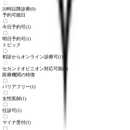
20時以降診療
(
0
)
予約可能日
今日予約可
(
1
)
明日予約可
(
1
)
トピック
初診からオンライン診療可
(
1
)
セカンドオピニオン対応可能
(
0
)
医療機関の特徴
バリアフリー
(
1
)
女性医師
(
1
)
往診可
(
1
)
マイナ受付
(
1
)