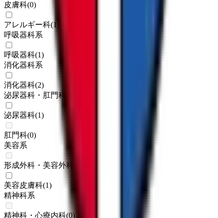
皮膚科
(
0
)
アレルギー科
(
1
)
呼吸器科系
呼吸器科
(
1
)
消化器科系
消化器科
(
2
)
泌尿器科・肛門科系
泌尿器科
(
1
)
肛門科
(
0
)
美容系
形成外科・美容外科
(
0
)
美容皮膚科
(
1
)
精神科系
精神科・心療内科
(
0
)