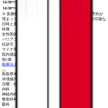
14:30〜16:00
●
14:30〜18:00
●
●
●
●
※ 医療機関の診療時間は上記の通りですが、すでに予約が
埋まっている場合や病院の都合などにより実際に予約可能な
日時と異なる場合がありますのでご了承ください
特徴
女性医師
バリアフリー
往診可
マイナ受付
院内感染対策
他
1
個
医療法人真誠会 真誠会セントラルクリニック
鳥取県米子市河崎580
JR境線
河崎口
日曜・祝日
休み
内科
神経内科
整形外科
眼科