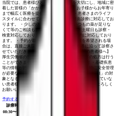
当院では、患者様ひとり一人との対話を大切にし、地域に密
着した皆様の「かかりつけ医」として、お子様からお年寄り
まで幅広く医療を提供しております。 ・患者さまのライフ
スタイルに合わせてオンライン診療と対面診療に対応してお
ります。 ・少しの体調変化やちょっといつもの薬が足りな
くて等のご相談もお受けしております。 ・土曜日も診察・
検査対応しております。 WEBからのご予約に対応しており
ます。 ・予約が取れない場合や急ぎの受診を希望される場
合は、直接ご来院ください。その場合、順番に沿って診察さ
せていただきます。 【オンライン診療ご希望の患者様へ】
厚生労働省の指針に基づき初診の場合には以下の処方は行う
ことができません。 ・麻薬及び向精神薬の処方 ・基礎疾患
等の情報が把握できていない患者様に対する、特に安全管理
が必要な薬品(診療報酬における薬剤管理指導料の「1」の対
象となる薬剤)の処方 ・基礎疾患等の情報が把握できていな
い患者様に対する8日分以上の処方 ご理解のほど、よろしく
お願いいたします。
予約する
診療時間
月
火
水
木
金
土
日
祝
08:30〜12:00
●
●
●
●
●
●