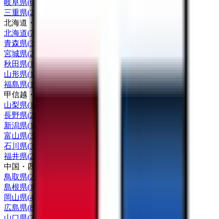
岐阜県
(
6
)
三重県
(
2
)
北海道・東北
北海道
(
7
)
青森県
(
3
)
宮城県
(
2
)
秋田県
(
1
)
山形県
(
1
)
福島県
(
1
)
甲信越・北陸
山梨県
(
1
)
長野県
(
2
)
新潟県
(
1
)
富山県
(
3
)
石川県
(
3
)
福井県
(
2
)
中国・四国
鳥取県
(
2
)
島根県
(
1
)
岡山県
(
4
)
広島県
(
8
)
山口県
(
2
)