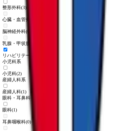
整形外科
(
3
)
心臓・血管外科
(
0
)
脳神経外科
(
0
)
乳腺・甲状腺外科
(
0
)
リハビリテーション科
(
2
)
小児科系
小児科
(
2
)
産婦人科系
産婦人科
(
1
)
眼科・耳鼻科・皮膚科・アレルギー科系
眼科
(
1
)
耳鼻咽喉科
(
0
)