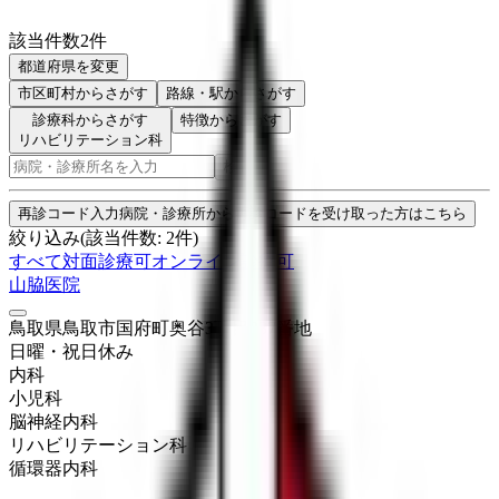
該当件数
2
件
都道府県を変更
市区町村
からさがす
路線・駅
からさがす
診療科からさがす
特徴からさがす
リハビリテーション科
検索
再診コード入力
病院・診療所から再診コードを受け取った方はこちら
絞り込み
(該当件数:
2
件)
すべて
対面診療可
オンライン診療可
山脇医院
鳥取県鳥取市国府町奥谷3丁目337番地
日曜・祝日
休み
内科
小児科
脳神経内科
リハビリテーション科
循環器内科