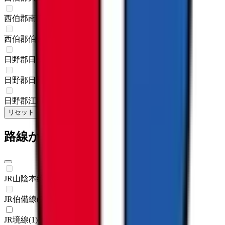
西伯郡南部町
(
0
)
西伯郡伯耆町
(
0
)
日野郡日南町
(
0
)
日野郡日野町
(
0
)
日野郡江府町
(
0
)
リセット
検索
路線からさがす
JR山陰本線(豊岡～米子)
(
0
)
JR伯備線
(
0
)
JR境線
(
1
)