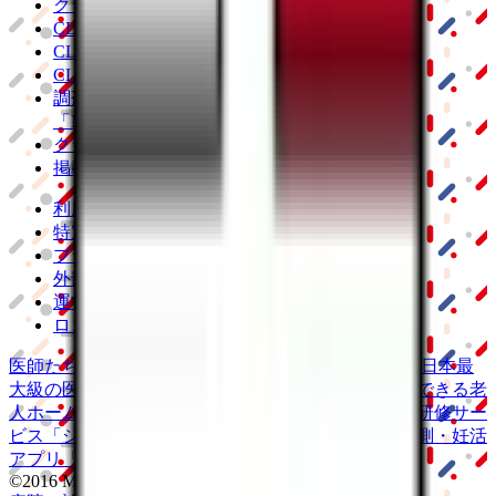
クラウド診療
支援システム
「CLINICS」
CLINICS予約
CLINICSオンライン診療
CLINICSカルテ
調剤薬局向け統合型クラウドソリューション
「MEDIXS」
クラウド歯科業務
支援システム
「Dentis」
掲載情報の修正・削除はこちら
利用規約
特定商取引法に基づく表記
プライバシーポリシー
外部送信ポリシー
運営会社
ロゴ利用ガイドライン
医師たちがつくる
オンライン医療事典
「MEDLEY」
日本最
大級の
医療介護求人サイト
「ジョブメドレー」
納得できる
老
人ホーム紹介サービス
「みんかい」
オンライン
動画研修サー
ビス
「ジョブメドレー
アカデミー」
女性向け
生理予測・妊活
アプリ
「Lalune(ラルーン)」
©2016 MEDLEY, INC.