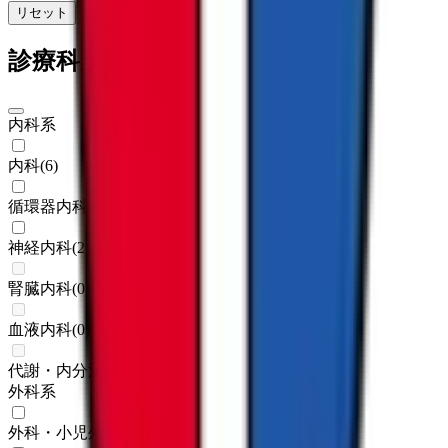
リセット
検索
診療科からさがす
内科系
内科
(
6
)
循環器内科
(
3
)
神経内科
(
2
)
腎臓内科
(
0
)
血液内科
(
0
)
代謝・内分泌内科
(
0
)
外科系
外科・小児外科
(
1
)