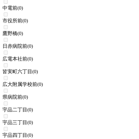
中電前
(
0
)
市役所前
(
0
)
鷹野橋
(
0
)
日赤病院前
(
0
)
広電本社前
(
0
)
皆実町六丁目
(
0
)
広大附属学校前
(
0
)
県病院前
(
0
)
宇品二丁目
(
0
)
宇品三丁目
(
0
)
宇品四丁目
(
0
)