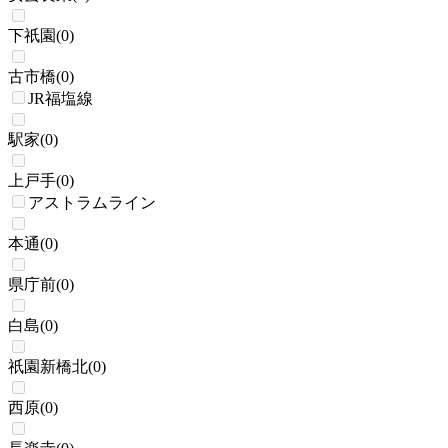
下祇園
(
0
)
古市橋
(
0
)
JR福塩線
駅家
(
0
)
上戸手
(
0
)
アストラムライン
本通
(
0
)
県庁前
(
0
)
白島
(
0
)
祇園新橋北
(
0
)
西原
(
0
)