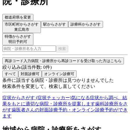
院・診療所
都道府県を変更
市区町村からさがす
駅からさがす
診療科からさがす
東広島市
特徴からさがす
明日予約可
検索
再診コード入力
病院・診療所から再診コードを受け取った方はこちら
絞り込み
(該当件数:
0
件)
すべて
対面診療可
オンライン診療可
条件に該当する病院・診療所は見つかりませんでした
検索条件を変更して、検索し直してください
症状からさがす (症状チェッカー)
気になる症状から調べ、結
果をもとに適切な病院・診療所を提案します
歯科診療所をさ
がす
歯医者さんの対面診療予約・オンライン診療予約ができ
ます
地域から病院・診療所をさがす