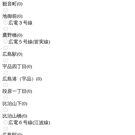
観音町
(
0
)
地御前
(
0
)
広電３号線
鷹野橋
(
0
)
広電５号線(皆実線)
広島駅
(
0
)
宇品四丁目
(
0
)
広島港（宇品）
(
0
)
段原一丁目
(
0
)
比治山下
(
0
)
比治山橋
(
0
)
広電６号線(江波線)
広島駅
(
0
)