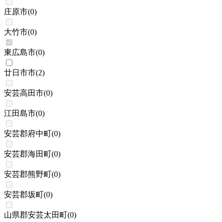
庄原市
(
0
)
大竹市
(
0
)
東広島市
(
0
)
廿日市市
(
2
)
安芸高田市
(
0
)
江田島市
(
0
)
安芸郡府中町
(
0
)
安芸郡海田町
(
0
)
安芸郡熊野町
(
0
)
安芸郡坂町
(
0
)
山県郡安芸太田町
(
0
)