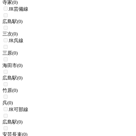
寺家
(
0
)
JR芸備線
広島駅
(
0
)
三次
(
0
)
JR呉線
三原
(
0
)
海田市
(
0
)
広島駅
(
0
)
竹原
(
0
)
呉
(
0
)
JR可部線
広島駅
(
0
)
安芸長束
(
0
)