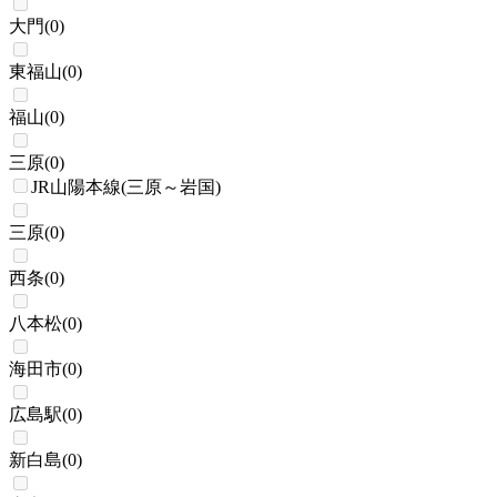
大門
(
0
)
東福山
(
0
)
福山
(
0
)
三原
(
0
)
JR山陽本線(三原～岩国)
三原
(
0
)
西条
(
0
)
八本松
(
0
)
海田市
(
0
)
広島駅
(
0
)
新白島
(
0
)