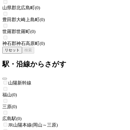
山県郡北広島町
(
0
)
豊田郡大崎上島町
(
0
)
世羅郡世羅町
(
0
)
神石郡神石高原町
(
0
)
リセット
検索
駅・沿線からさがす
山陽新幹線
福山
(
0
)
三原
(
0
)
広島駅
(
0
)
JR山陽本線(岡山～三原)