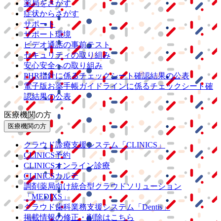
薬局をさがす
症状からさがす
サポート
サポート環境
ビデオ通話の事前テスト
セキュリティの取り組み
安心安全への取り組み
PHR指針に係るチェックシート確認結果の公表
電子版お薬手帳ガイドラインに係るチェックシート確
認結果の公表
医療機関の方
医療機関の方
クラウド診療
支援システム
「CLINICS」
CLINICS予約
CLINICSオンライン診療
CLINICSカルテ
調剤薬局向け統合型クラウドソリューション
「MEDIXS」
クラウド歯科業務
支援システム
「Dentis」
掲載情報の修正・削除はこちら