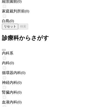
縮景園前
(
0
)
家庭裁判所前
(
0
)
白島
(
0
)
リセット
検索
診療科からさがす
内科系
内科
(
0
)
循環器内科
(
0
)
神経内科
(
0
)
腎臓内科
(
0
)
血液内科
(
0
)