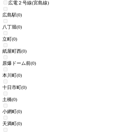
広電２号線(宮島線)
広島駅
(
0
)
八丁堀
(
0
)
立町
(
0
)
紙屋町西
(
0
)
原爆ドーム前
(
0
)
本川町
(
0
)
十日市町
(
0
)
土橋
(
0
)
小網町
(
0
)
天満町
(
0
)