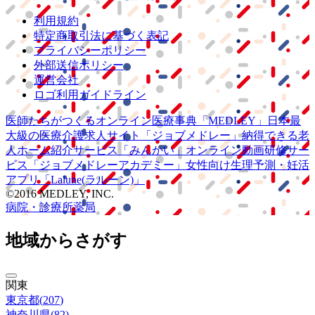
利用規約
特定商取引法に基づく表記
プライバシーポリシー
外部送信ポリシー
運営会社
ロゴ利用ガイドライン
医師たちがつくる
オンライン医療事典
「MEDLEY」
日本最
大級の
医療介護求人サイト
「ジョブメドレー」
納得できる
老
人ホーム紹介サービス
「みんかい」
オンライン
動画研修サー
ビス
「ジョブメドレー
アカデミー」
女性向け
生理予測・妊活
アプリ
「Lalune(ラルーン)」
©2016 MEDLEY, INC.
病院・診療所
薬局
地域からさがす
関東
東京都
(
207
)
神奈川県
(
82
)