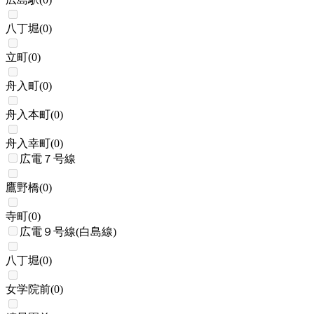
八丁堀
(
0
)
立町
(
0
)
舟入町
(
0
)
舟入本町
(
0
)
舟入幸町
(
0
)
広電７号線
鷹野橋
(
0
)
寺町
(
0
)
広電９号線(白島線)
八丁堀
(
0
)
女学院前
(
0
)