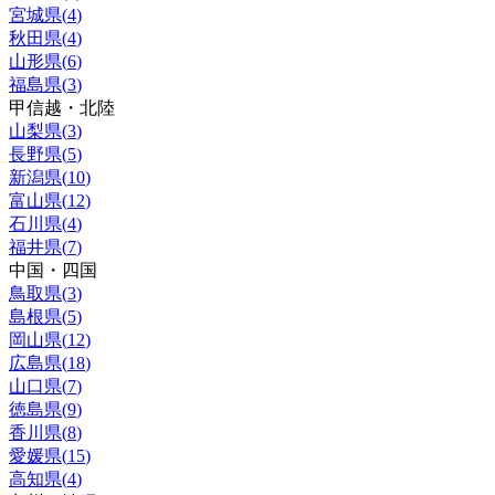
宮城県
(
4
)
秋田県
(
4
)
山形県
(
6
)
福島県
(
3
)
甲信越・北陸
山梨県
(
3
)
長野県
(
5
)
新潟県
(
10
)
富山県
(
12
)
石川県
(
4
)
福井県
(
7
)
中国・四国
鳥取県
(
3
)
島根県
(
5
)
岡山県
(
12
)
広島県
(
18
)
山口県
(
7
)
徳島県
(
9
)
香川県
(
8
)
愛媛県
(
15
)
高知県
(
4
)