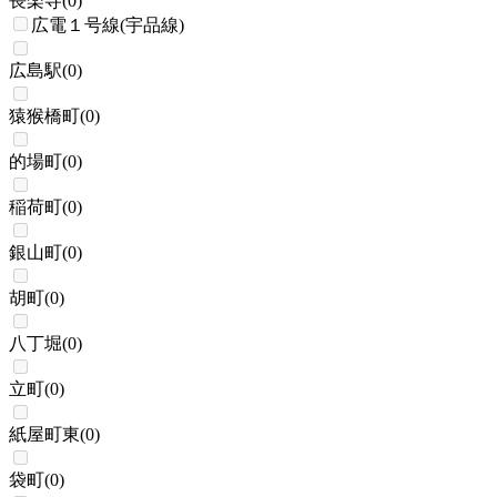
長楽寺
(
0
)
広電１号線(宇品線)
広島駅
(
0
)
猿猴橋町
(
0
)
的場町
(
0
)
稲荷町
(
0
)
銀山町
(
0
)
胡町
(
0
)
八丁堀
(
0
)
立町
(
0
)
紙屋町東
(
0
)
袋町
(
0
)