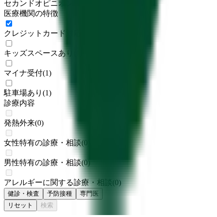
セカンドオピニオン対応可能
(
0
)
医療機関の特徴
クレジットカード対応
(
1
)
キッズスペースあり
(
1
)
マイナ受付
(
1
)
駐車場あり
(
1
)
診療内容
発熱外来
(
0
)
女性特有の診療・相談
(
0
)
男性特有の診療・相談
(
0
)
アレルギーに関する診療・相談
(
0
)
健診・検査
予防接種
専門医
リセット
検索