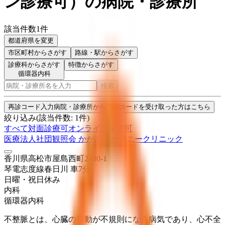
ン診療可
）
の病院・診療所
該当件数
1
件
都道府県を変更
市区町村
からさがす
路線・駅
からさがす
診療科からさがす
特徴からさがす
循環器内科
検索
再診コード入力
病院・診療所から再診コードを受け取った方はこちら
絞り込み
(該当件数:
1
件)
すべて
対面診療可
オンライン診療可
医療法人社団観照会 かがみハーモニークリニック
香川県高松市屋島西町2490-1
琴電志度線
春日川
車
7
分
日曜・祝日
休み
内科
循環器内科
不整脈とは、心臓の鼓動が不規則になる病気であり、心不全