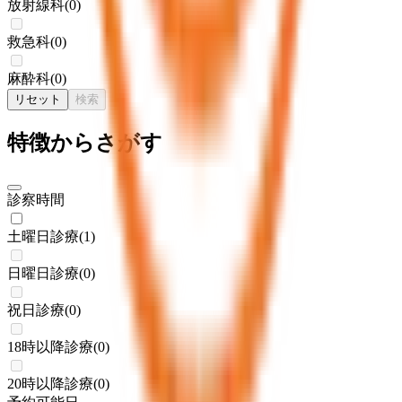
放射線科
(
0
)
救急科
(
0
)
麻酔科
(
0
)
リセット
検索
特徴からさがす
診察時間
土曜日診療
(
1
)
日曜日診療
(
0
)
祝日診療
(
0
)
18時以降診療
(
0
)
20時以降診療
(
0
)