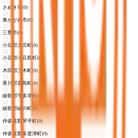
さぬき市
(
0
)
東かがわ市
(
0
)
三豊市
(
0
)
小豆郡土庄町
(
0
)
小豆郡小豆島町
(
0
)
木田郡三木町
(
0
)
香川郡直島町
(
0
)
綾歌郡宇多津町
(
0
)
綾歌郡綾川町
(
0
)
仲多度郡琴平町
(
0
)
仲多度郡多度津町
(
0
)