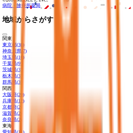
病院・診療所
薬局
地域からさがす
関東
東京都
(
30
)
神奈川県
(
7
)
埼玉県
(
10
)
千葉県
(
9
)
茨城県
(
3
)
栃木県
(
3
)
群馬県
(
3
)
関西
大阪府
(
20
)
兵庫県
(
12
)
京都府
(
2
)
滋賀県
(
2
)
奈良県
(
2
)
東海
愛知県
(
11
)