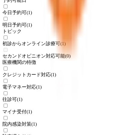
予約可能日
今日予約可
(
1
)
明日予約可
(
1
)
トピック
初診からオンライン診療可
(
1
)
セカンドオピニオン対応可能
(
0
)
医療機関の特徴
クレジットカード対応
(
1
)
電子マネー対応
(
1
)
往診可
(
1
)
マイナ受付
(
1
)
院内感染対策
(
1
)