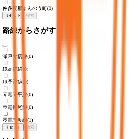
仲多度郡まんのう町
(
0
)
リセット
検索
路線からさがす
瀬戸大橋線
(
0
)
JR高徳線
(
0
)
JR予讃線
(
0
)
琴電琴平線
(
0
)
琴電長尾線
(
0
)
琴電志度線
(
1
)
リセット
検索