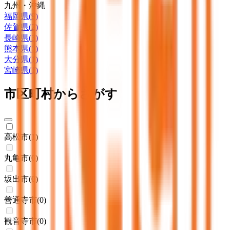
九州・沖縄
福岡県
(
9
)
佐賀県
(
2
)
長崎県
(
3
)
熊本県
(
5
)
大分県
(
1
)
宮崎県
(
1
)
市区町村からさがす
高松市
(
1
)
丸亀市
(
0
)
坂出市
(
0
)
善通寺市
(
0
)
観音寺市
(
0
)