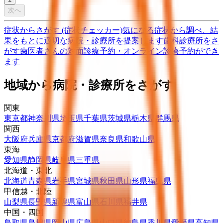
次へ
症状からさがす (症状チェッカー)
気になる症状から調べ、結
果をもとに適切な病院・診療所を提案します
歯科診療所をさ
がす
歯医者さんの対面診療予約・オンライン診療予約ができ
ます
地域から病院・診療所をさがす
関東
東京都
神奈川県
埼玉県
千葉県
茨城県
栃木県
群馬県
関西
大阪府
兵庫県
京都府
滋賀県
奈良県
和歌山県
東海
愛知県
静岡県
岐阜県
三重県
北海道・東北
北海道
青森県
岩手県
宮城県
秋田県
山形県
福島県
甲信越・北陸
山梨県
長野県
新潟県
富山県
石川県
福井県
中国・四国
鳥取県
島根県
岡山県
広島県
山口県
徳島県
香川県
愛媛県
高知県