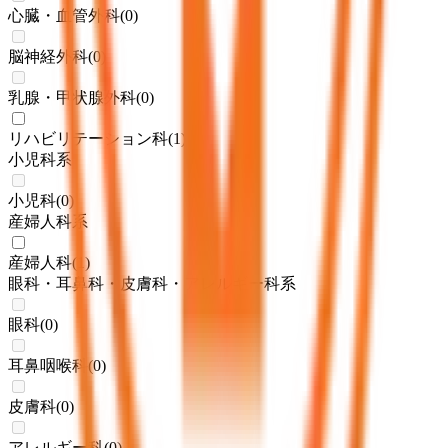
心臓・血管外科
(
0
)
脳神経外科
(
0
)
乳腺・甲状腺外科
(
0
)
リハビリテーション科
(
1
)
小児科系
小児科
(
0
)
産婦人科系
産婦人科
(
1
)
眼科・耳鼻科・皮膚科・アレルギー科系
眼科
(
0
)
耳鼻咽喉科
(
0
)
皮膚科
(
0
)
アレルギー科
(
0
)