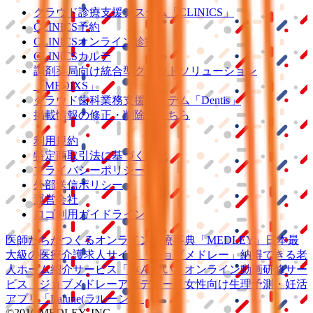
クラウド診療
支援システム
「CLINICS」
CLINICS予約
CLINICSオンライン診療
CLINICSカルテ
調剤薬局向け統合型クラウドソリューション
「MEDIXS」
クラウド歯科業務
支援システム
「Dentis」
掲載情報の修正・削除はこちら
利用規約
特定商取引法に基づく表記
プライバシーポリシー
外部送信ポリシー
運営会社
ロゴ利用ガイドライン
医師たちがつくる
オンライン医療事典
「MEDLEY」
日本最
大級の
医療介護求人サイト
「ジョブメドレー」
納得できる
老
人ホーム紹介サービス
「みんかい」
オンライン
動画研修サー
ビス
「ジョブメドレー
アカデミー」
女性向け
生理予測・妊活
アプリ
「Lalune(ラルーン)」
©2016 MEDLEY, INC.