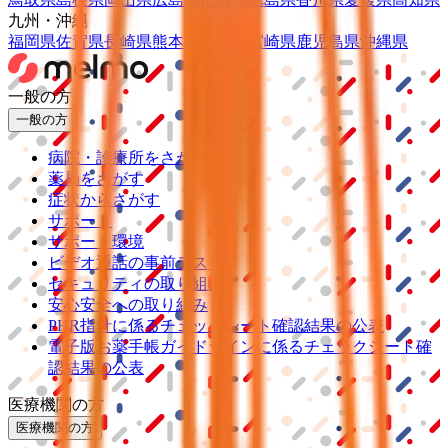
九州・沖縄
福岡県
佐賀県
長崎県
熊本県
大分県
宮崎県
鹿児島県
沖縄県
一般の方
一般の方
病院・診療所をさがす
薬局をさがす
症状からさがす
サポート
サポート環境
ビデオ通話の事前テスト
セキュリティの取り組み
安心安全への取り組み
PHR指針に係るチェックシート確認結果の公表
電子版お薬手帳ガイドラインに係るチェックシート確
認結果の公表
医療機関の方
医療機関の方