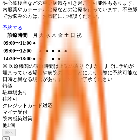
や心筋梗塞などの重い病気を引き起こす可能性もあります。
内服薬やカテーテル治療などの治療を行っています。不整脈
でお悩みの方は、お気軽にご相談ください。
予約する
診療時間
月
火
水
木
金
土
日
祝
09:00〜11:00
●
09:00〜12:00
●
●
●
●
●
14:30〜18:00
●
●
●
●
※ 医療機関の診療時間は上記の通りですが、すでに予約が
埋まっている場合や病院の都合などにより実際に予約可能な
日時と異なる場合がありますのでご了承ください
特徴
駐車場あり
往診可
クレジットカード対応
マイナ受付
院内感染対策
他
1
個
前へ
1