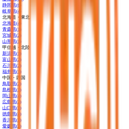
静岡県
(
6
)
岐阜県
(
4
)
北海道・東北
北海道
(
4
)
青森県
(
1
)
宮城県
(
2
)
山形県
(
1
)
甲信越・北陸
新潟県
(
1
)
富山県
(
2
)
石川県
(
2
)
福井県
(
1
)
中国・四国
鳥取県
(
2
)
島根県
(
1
)
岡山県
(
4
)
広島県
(
2
)
山口県
(
1
)
徳島県
(
4
)
香川県
(
1
)
愛媛県
(
2
)