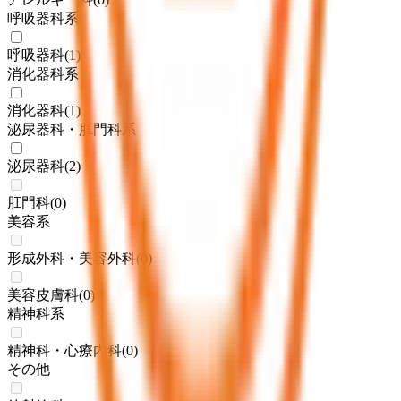
呼吸器科系
呼吸器科
(
1
)
消化器科系
消化器科
(
1
)
泌尿器科・肛門科系
泌尿器科
(
2
)
肛門科
(
0
)
美容系
形成外科・美容外科
(
0
)
美容皮膚科
(
0
)
精神科系
精神科・心療内科
(
0
)
その他