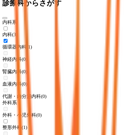
診療科からさがす
内科系
内科
(
3
)
循環器内科
(
1
)
神経内科
(
0
)
腎臓内科
(
0
)
血液内科
(
0
)
代謝・内分泌内科
(
0
)
外科系
外科・小児外科
(
0
)
整形外科
(
1
)