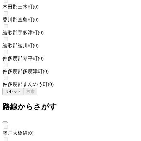
木田郡三木町
(
0
)
香川郡直島町
(
0
)
綾歌郡宇多津町
(
0
)
綾歌郡綾川町
(
0
)
仲多度郡琴平町
(
0
)
仲多度郡多度津町
(
0
)
仲多度郡まんのう町
(
0
)
リセット
検索
路線からさがす
瀬戸大橋線
(
0
)