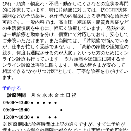
びれ・頭痛・物忘れ・不眠・動かしにくさなどの症状を専門
的に診療しています。特に片頭痛に対しては、抗CGRP抗体
製剤などの予防薬や、発作時の内服薬による専門的な治療が
可能です。一般内科では、高血圧・糖尿病・脂質異常症など
の生活習慣病を中心に、幅広く診療しています。 発熱外来
は一般診療と動線を分け、個室にて対応しており、安心して
ご来院いただけます。また当院では、「片頭痛で悩んでいる
が、仕事が忙しく受診できない」、「高齢の家族や認知症の
親を、何度も通院させるのが大変」といった方のためにオン
ライン診療も行っています。 ※片頭痛や認知症に関するオ
ンライン診療は再診に限ります。 地域の皆さまが安心して
相談できる“かかりつけ医”として、丁寧な診療を心がけてい
ます。
予約する
診療時間
月
火
水
木
金
土
日
祝
09:00〜13:00
●
●
●
●
●
09:00〜15:00
●
15:00〜18:30
●
●
●
●
※ 医療機関の診療時間は上記の通りですが、すでに予約が
埋まっている場合や病院の都合などにより実際に予約可能な