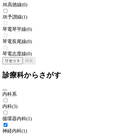
JR高徳線
(
0
)
JR予讃線
(
1
)
琴電琴平線
(
0
)
琴電長尾線
(
0
)
琴電志度線
(
0
)
リセット
検索
診療科からさがす
内科系
内科
(
3
)
循環器内科
(
1
)
神経内科
(
1
)