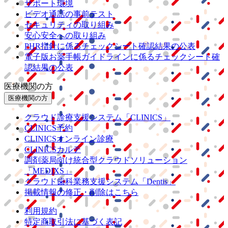
サポート環境
ビデオ通話の事前テスト
セキュリティの取り組み
安心安全への取り組み
PHR指針に係るチェックシート確認結果の公表
電子版お薬手帳ガイドラインに係るチェックシート確
認結果の公表
医療機関の方
医療機関の方
クラウド診療
支援システム
「CLINICS」
CLINICS予約
CLINICSオンライン診療
CLINICSカルテ
調剤薬局向け統合型クラウドソリューション
「MEDIXS」
クラウド歯科業務
支援システム
「Dentis」
掲載情報の修正・削除はこちら
利用規約
特定商取引法に基づく表記