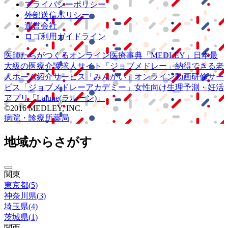
プライバシーポリシー
外部送信ポリシー
運営会社
ロゴ利用ガイドライン
医師たちがつくる
オンライン医療事典
「MEDLEY」
日本最
大級の
医療介護求人サイト
「ジョブメドレー」
納得できる
老
人ホーム紹介サービス
「みんかい」
オンライン
動画研修サー
ビス
「ジョブメドレー
アカデミー」
女性向け
生理予測・妊活
アプリ
「Lalune(ラルーン)」
©2016 MEDLEY, INC.
病院・診療所
薬局
地域からさがす
関東
東京都
(
5
)
神奈川県
(
3
)
埼玉県
(
4
)
茨城県
(
1
)
関西