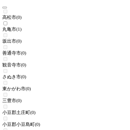
高松市
(
0
)
丸亀市
(
1
)
坂出市
(
0
)
善通寺市
(
0
)
観音寺市
(
0
)
さぬき市
(
0
)
東かがわ市
(
0
)
三豊市
(
0
)
小豆郡土庄町
(
0
)
小豆郡小豆島町
(
0
)