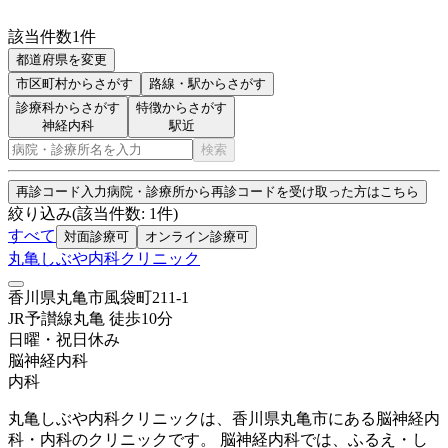
該当件数
1
件
都道府県を変更
市区町村
からさがす
路線・駅
からさがす
診療科からさがす
特徴からさがす
神経内科
駅近
検索
再診コード入力
病院・診療所から再診コードを受け取った方はこちら
絞り込み
(該当件数:
1
件)
すべて
対面診療可
オンライン診療可
丸亀しぶや内科クリニック
香川県丸亀市風袋町211-1
JR予讃線
丸亀
徒歩
10
分
日曜・祝日
休み
脳神経内科
内科
丸亀しぶや内科クリニックは、香川県丸亀市にある脳神経内
科・内科のクリニックです。 脳神経内科では、ふるえ・し