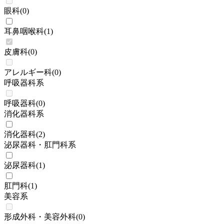
眼科
(
0
)
耳鼻咽喉科
(
1
)
皮膚科
(
0
)
アレルギー科
(
0
)
呼吸器科系
呼吸器科
(
0
)
消化器科系
消化器科
(
2
)
泌尿器科・肛門科系
泌尿器科
(
1
)
肛門科
(
1
)
美容系
形成外科・美容外科
(
0
)