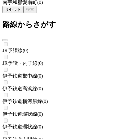
南宇和郡愛南町
(
0
)
リセット
検索
路線からさがす
JR予讃線
(
0
)
JR予讃・内子線
(
0
)
伊予鉄道郡中線
(
0
)
伊予鉄道高浜線
(
0
)
伊予鉄道横河原線
(
0
)
伊予鉄道環状線
(
0
)
伊予鉄道環状線
(
0
)