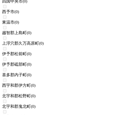
四国中央市
(
0
)
西予市
(
0
)
東温市
(
0
)
越智郡上島町
(
0
)
上浮穴郡久万高原町
(
0
)
伊予郡松前町
(
0
)
伊予郡砥部町
(
0
)
喜多郡内子町
(
0
)
西宇和郡伊方町
(
0
)
北宇和郡松野町
(
0
)
北宇和郡鬼北町
(
0
)