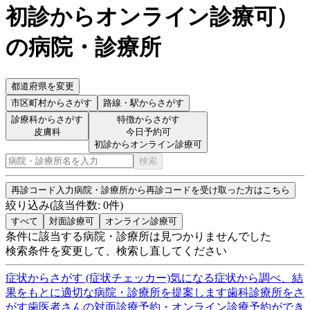
初診からオンライン診療可
）
の病院・診療所
都道府県を変更
市区町村
からさがす
路線・駅
からさがす
診療科からさがす
特徴からさがす
皮膚科
今日予約可
初診からオンライン診療可
検索
再診コード入力
病院・診療所から再診コードを受け取った方はこちら
絞り込み
(該当件数:
0
件)
すべて
対面診療可
オンライン診療可
条件に該当する病院・診療所は見つかりませんでした
検索条件を変更して、検索し直してください
症状からさがす (症状チェッカー)
気になる症状から調べ、結
果をもとに適切な病院・診療所を提案します
歯科診療所をさ
がす
歯医者さんの対面診療予約・オンライン診療予約ができ