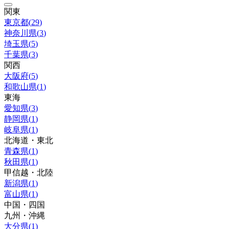
関東
東京都
(
29
)
神奈川県
(
3
)
埼玉県
(
5
)
千葉県
(
3
)
関西
大阪府
(
5
)
和歌山県
(
1
)
東海
愛知県
(
3
)
静岡県
(
1
)
岐阜県
(
1
)
北海道・東北
青森県
(
1
)
秋田県
(
1
)
甲信越・北陸
新潟県
(
1
)
富山県
(
1
)
中国・四国
九州・沖縄
大分県
(
1
)