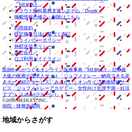
「MEDIXS」
クラウド歯科業務
支援システム
「Dentis」
掲載情報の修正・削除はこちら
利用規約
特定商取引法に基づく表記
プライバシーポリシー
外部送信ポリシー
運営会社
ロゴ利用ガイドライン
医師たちがつくる
オンライン医療事典
「MEDLEY」
日本最
大級の
医療介護求人サイト
「ジョブメドレー」
納得できる
老
人ホーム紹介サービス
「みんかい」
オンライン
動画研修サー
ビス
「ジョブメドレー
アカデミー」
女性向け
生理予測・妊活
アプリ
「Lalune(ラルーン)」
©2016 MEDLEY, INC.
病院・診療所
薬局
地域からさがす