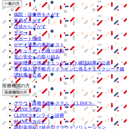
一般の方
病院・診療所をさがす
薬局をさがす
症状からさがす
サポート
サポート環境
ビデオ通話の事前テスト
セキュリティの取り組み
安心安全への取り組み
PHR指針に係るチェックシート確認結果の公表
電子版お薬手帳ガイドラインに係るチェックシート確
認結果の公表
医療機関の方
医療機関の方
クラウド診療
支援システム
「CLINICS」
CLINICS予約
CLINICSオンライン診療
CLINICSカルテ
調剤薬局向け統合型クラウドソリューション