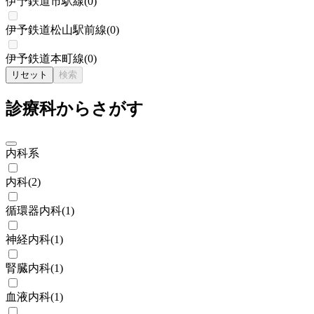
伊予鉄道市駅線
(
0
)
伊予鉄道松山駅前線
(
0
)
伊予鉄道本町線
(
0
)
リセット
検索
診療科からさがす
内科系
内科
(
2
)
循環器内科
(
1
)
神経内科
(
1
)
腎臓内科
(
1
)
血液内科
(
1
)