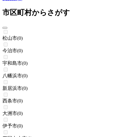
市区町村からさがす
松山市
(
0
)
今治市
(
0
)
宇和島市
(
0
)
八幡浜市
(
0
)
新居浜市
(
0
)
西条市
(
0
)
大洲市
(
0
)
伊予市
(
0
)