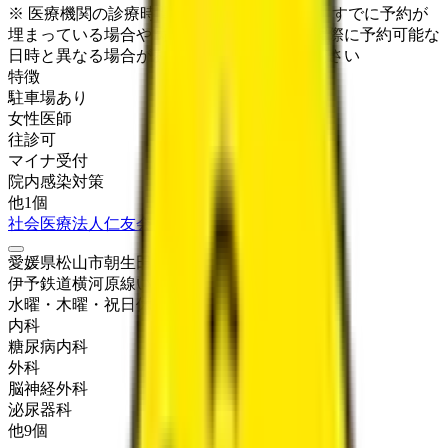
※ 医療機関の診療時間は上記の通りですが、すでに予約が
埋まっている場合や病院の都合などにより実際に予約可能な
日時と異なる場合がありますのでご了承ください
特徴
駐車場あり
女性医師
往診可
マイナ受付
院内感染対策
他
1
個
社会医療法人仁友会 南松山病院
愛媛県松山市朝生田町1丁目3番10号
伊予鉄道横河原線
いよ立花
水曜・木曜・祝日
休み
内科
糖尿病内科
外科
脳神経外科
泌尿器科
他
9
個