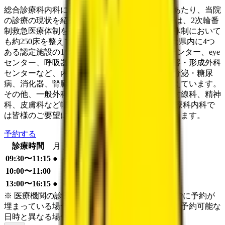
総合診療科内科におけるオンライン診療開設にあたり、当院
の診療の現状を紹介させていただきます。 当院は、2次輪番
制救急医療体制を有する急性期病院です。入院体制において
も約250床を整えています。 腎・透析センターは県内に4つ
ある認定施設の1つです。外科系には人工関節センター、eye
センター、呼吸器センター、血管センター、美容・形成外科
センターなど、内科系には循環器、呼吸器、内分泌・糖尿
病、消化器、腎臓内科などで多くの専門医が控えています。
その他、一般外科、脳神経外科、泌尿器科、放射線科、精神
科、皮膚科など幅広く対応しています。 総合診療科内科で
は皆様のご要望に可能な限り対応させていただきます。
予約する
診療時間
月
火
水
木
金
土
日
祝
09:30〜11:15
●
●
●
●
10:00〜11:00
●
13:00〜16:15
●
●
●
●
●
※ 医療機関の診療時間は上記の通りですが、すでに予約が
埋まっている場合や病院の都合などにより実際に予約可能な
日時と異なる場合がありますのでご了承ください