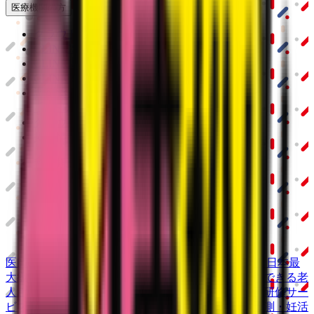
医療機関の方
クラウド診療
支援システム
「CLINICS」
CLINICS予約
CLINICSオンライン診療
CLINICSカルテ
調剤薬局向け統合型クラウドソリューション
「MEDIXS」
クラウド歯科業務
支援システム
「Dentis」
掲載情報の修正・削除はこちら
利用規約
特定商取引法に基づく表記
プライバシーポリシー
外部送信ポリシー
運営会社
ロゴ利用ガイドライン
医師たちがつくる
オンライン医療事典
「MEDLEY」
日本最
大級の
医療介護求人サイト
「ジョブメドレー」
納得できる
老
人ホーム紹介サービス
「みんかい」
オンライン
動画研修サー
ビス
「ジョブメドレー
アカデミー」
女性向け
生理予測・妊活