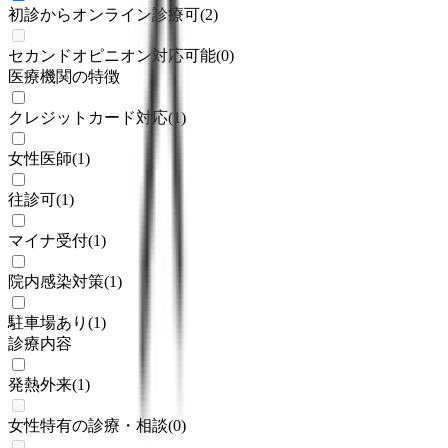
初診からオンライン診療可
(
2
)
セカンドオピニオン対応可能
(
0
)
医療機関の特徴
クレジットカード対応
(
1
)
女性医師
(
1
)
往診可
(
1
)
マイナ受付
(
1
)
院内感染対策
(
1
)
駐車場あり
(
1
)
診療内容
発熱外来
(
1
)
女性特有の診療・相談
(
0
)