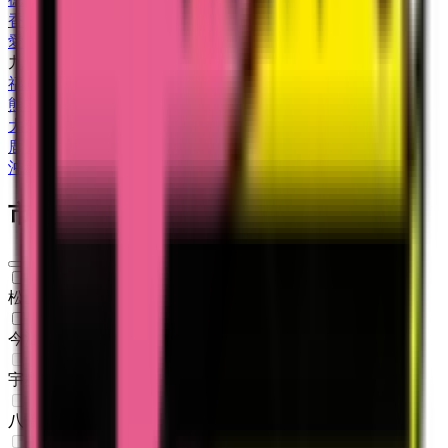
香川県
(
1
)
愛媛県
(
2
)
九州・沖縄
福岡県
(
8
)
熊本県
(
3
)
大分県
(
3
)
鹿児島県
(
2
)
沖縄県
(
1
)
市区町村からさがす
松山市
(
1
)
今治市
(
1
)
宇和島市
(
0
)
八幡浜市
(
0
)