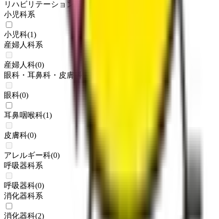
リハビリテーション科
(
2
)
小児科系
小児科
(
1
)
産婦人科系
産婦人科
(
0
)
眼科・耳鼻科・皮膚科・アレルギー科系
眼科
(
0
)
耳鼻咽喉科
(
1
)
皮膚科
(
0
)
アレルギー科
(
0
)
呼吸器科系
呼吸器科
(
0
)
消化器科系
消化器科
(
2
)