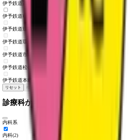
伊予鉄道高浜線
(
0
)
伊予鉄道横河原線
(
1
)
伊予鉄道環状線
(
0
)
伊予鉄道環状線
(
0
)
伊予鉄道市駅線
(
0
)
伊予鉄道松山駅前線
(
0
)
伊予鉄道本町線
(
0
)
リセット
検索
診療科からさがす
内科系
内科
(
2
)