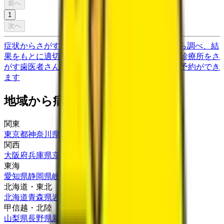
前へ
1
次へ
症状からさがす (症状チェッカー)
気になる症状から調べ、結
果をもとに適切な病院・診療所を提案します
歯科診療所をさ
がす
歯医者さんの対面診療予約・オンライン診療予約ができ
ます
地域から病院・診療所をさがす
関東
東京都
神奈川県
埼玉県
千葉県
茨城県
栃木県
群馬県
関西
大阪府
兵庫県
京都府
滋賀県
奈良県
和歌山県
東海
愛知県
静岡県
岐阜県
三重県
北海道・東北
北海道
青森県
岩手県
宮城県
秋田県
山形県
福島県
甲信越・北陸
山梨県
長野県
新潟県
富山県
石川県
福井県