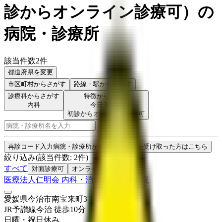
診からオンライン診療可
）
の
病院・診療所
該当件数
2
件
都道府県を変更
市区町村
からさがす
路線・駅
からさがす
診療科からさがす
特徴からさがす
内科
今日予約可
初診からオンライン診療可
検索
再診コード入力
病院・診療所から再診コードを受け取った方はこちら
絞り込み
(該当件数:
2
件)
すべて
対面診療可
オンライン診療可
医療法人仁明会 内科・消化器科羽鳥病院
愛媛県今治市南宝来町3丁目2-3
JR予讃線
今治
徒歩
10
分
日曜・祝日
休み