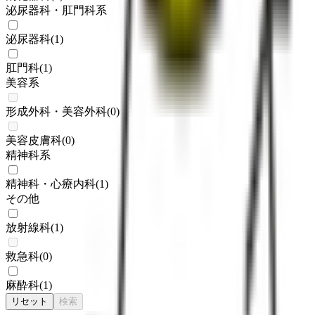
泌尿器科・肛門科系
泌尿器科
(
1
)
肛門科
(
1
)
美容系
形成外科・美容外科
(
0
)
美容皮膚科
(
0
)
精神科系
精神科・心療内科
(
1
)
その他
放射線科
(
1
)
救急科
(
0
)
麻酔科
(
1
)
リセット
検索