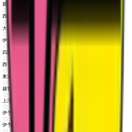
新居浜市
(
0
)
西条市
(
0
)
大洲市
(
0
)
伊予市
(
0
)
四国中央市
(
0
)
西予市
(
0
)
東温市
(
0
)
越智郡上島町
(
0
)
上浮穴郡久万高原町
(
0
)
伊予郡松前町
(
0
)
伊予郡砥部町
(
0
)