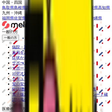
中国・四国
鳥取県
島根県
岡山県
広島県
山口県
徳島県
香川県
愛媛県
高知県
九州・沖縄
福岡県
佐賀県
長崎県
熊本県
大分県
宮崎県
鹿児島県
沖縄県
一般の方
一般の方
病院・診療所をさがす
薬局をさがす
症状からさがす
サポート
サポート環境
ビデオ通話の事前テスト
セキュリティの取り組み
安心安全への取り組み
PHR指針に係るチェックシート確認結果の公表
電子版お薬手帳ガイドラインに係るチェックシート確
認結果の公表
医療機関の方