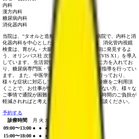
内科
漢方内科
糖尿病内科
消化器内科
当院は、“タオルと造船の街”今治市にある病院で、内科と消
化器内科を中心とした診療を行っています。 消化管内視鏡
検査は、胃がん・大腸がんをできるだけ早期に発見するよ
う、オリンパス社 次世代内視鏡システム「EVIS X1」を導入
しています。 生活習慣病では、特に糖尿病に力を入れてお
り、糖尿病専門医・管理栄養士が診療・栄養指導を行ってい
ます。 また、中医学理論による漢方治療を行っており、
様々な症状に対応しています。 オンライン診療をご利用頂
くことで、お仕事が忙しい方や、交通手段がない方、様々な
ご事情で通院が困難な方などの、通院・待ち時間のご負担が
軽減されればと考えています。 お気軽にご相談ください。
予約する
診療時間
月
火
水
木
金
土
日
祝
09:00〜13:00
●
●
●
●
●
●
15:00〜18:00
●
●
●
●
●