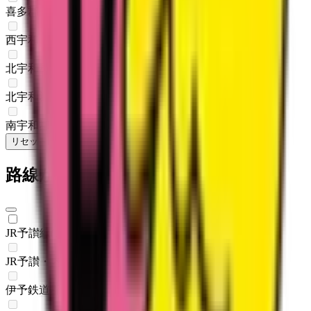
喜多郡内子町
(
0
)
西宇和郡伊方町
(
0
)
北宇和郡松野町
(
0
)
北宇和郡鬼北町
(
0
)
南宇和郡愛南町
(
0
)
リセット
検索
路線からさがす
JR予讃線
(
1
)
JR予讃・内子線
(
0
)
伊予鉄道郡中線
(
0
)