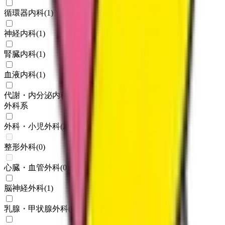
循環器内科
(
1
)
神経内科
(
1
)
腎臓内科
(
1
)
血液内科
(
1
)
代謝・内分泌内科
(
1
)
外科系
外科・小児外科
(
2
)
整形外科
(
0
)
心臓・血管外科
(
0
)
脳神経外科
(
1
)
乳腺・甲状腺外科
(
1
)