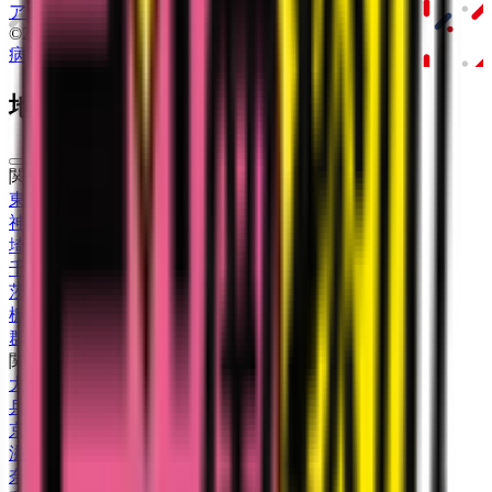
アプリ
「Lalune(ラルーン)」
©2016 MEDLEY, INC.
病院・診療所
薬局
地域からさがす
関東
東京都
(
62
)
神奈川県
(
18
)
埼玉県
(
10
)
千葉県
(
7
)
茨城県
(
4
)
栃木県
(
2
)
群馬県
(
2
)
関西
大阪府
(
33
)
兵庫県
(
20
)
京都府
(
5
)
滋賀県
(
2
)
奈良県
(
1
)