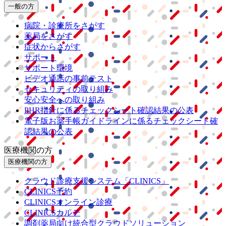
一般の方
病院・診療所をさがす
薬局をさがす
症状からさがす
サポート
サポート環境
ビデオ通話の事前テスト
セキュリティの取り組み
安心安全への取り組み
PHR指針に係るチェックシート確認結果の公表
電子版お薬手帳ガイドラインに係るチェックシート確
認結果の公表
医療機関の方
医療機関の方
クラウド診療
支援システム
「CLINICS」
CLINICS予約
CLINICSオンライン診療
CLINICSカルテ
調剤薬局向け統合型クラウドソリューション