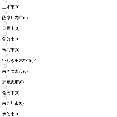
垂水市
(
0
)
薩摩川内市
(
0
)
日置市
(
0
)
曽於市
(
0
)
霧島市
(
0
)
いちき串木野市
(
0
)
南さつま市
(
0
)
志布志市
(
0
)
奄美市
(
0
)
南九州市
(
0
)
伊佐市
(
0
)