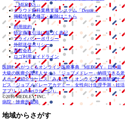
「MEDIXS」
クラウド歯科業務
支援システム
「Dentis」
掲載情報の修正・削除はこちら
利用規約
特定商取引法に基づく表記
プライバシーポリシー
外部送信ポリシー
運営会社
ロゴ利用ガイドライン
医師たちがつくる
オンライン医療事典
「MEDLEY」
日本最
大級の
医療介護求人サイト
「ジョブメドレー」
納得できる
老
人ホーム紹介サービス
「みんかい」
オンライン
動画研修サー
ビス
「ジョブメドレー
アカデミー」
女性向け
生理予測・妊活
アプリ
「Lalune(ラルーン)」
©2016 MEDLEY, INC.
病院・診療所
薬局
地域からさがす