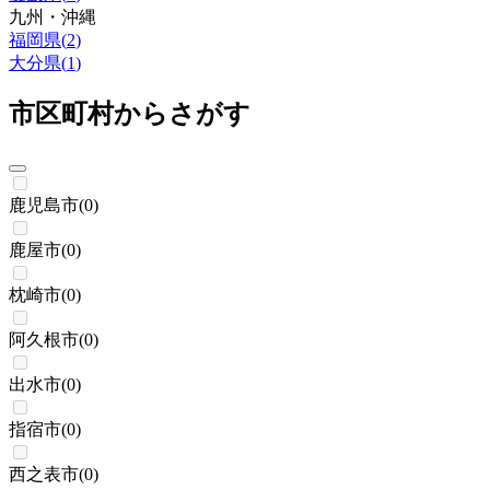
九州・沖縄
福岡県
(
2
)
大分県
(
1
)
市区町村からさがす
鹿児島市
(
0
)
鹿屋市
(
0
)
枕崎市
(
0
)
阿久根市
(
0
)
出水市
(
0
)
指宿市
(
0
)
西之表市
(
0
)