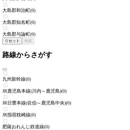
大島郡和泊町
(
0
)
大島郡知名町
(
0
)
大島郡与論町
(
0
)
リセット
検索
路線からさがす
九州新幹線
(
0
)
JR鹿児島本線(川内～鹿児島)
(
0
)
JR日豊本線(佐伯～鹿児島中央)
(
0
)
JR指宿枕崎線
(
0
)
肥薩おれんじ鉄道線
(
0
)