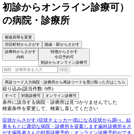
初診からオンライン診療可
）
の病院・診療所
都道府県を変更
市区町村
からさがす
路線・駅
からさがす
診療科からさがす
特徴からさがす
内科
今日予約可
初診からオンライン診療可
検索
再診コード入力
病院・診療所から再診コードを受け取った方はこちら
絞り込み
(該当件数:
0
件)
すべて
対面診療可
オンライン診療可
条件に該当する病院・診療所は見つかりませんでした
検索条件を変更して、検索し直してください
症状からさがす (症状チェッカー)
気になる症状から調べ、結
果をもとに適切な病院・診療所を提案します
歯科診療所をさ
がす
歯医者さんの対面診療予約・オンライン診療予約ができ