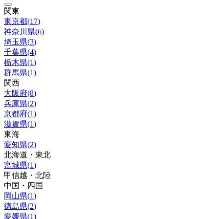
関東
東京都
(
17
)
神奈川県
(
6
)
埼玉県
(
3
)
千葉県
(
4
)
栃木県
(
1
)
群馬県
(
1
)
関西
大阪府
(
8
)
兵庫県
(
2
)
京都府
(
1
)
滋賀県
(
1
)
東海
愛知県
(
2
)
北海道・東北
宮城県
(
1
)
甲信越・北陸
中国・四国
岡山県
(
1
)
徳島県
(
2
)
愛媛県
(
1
)