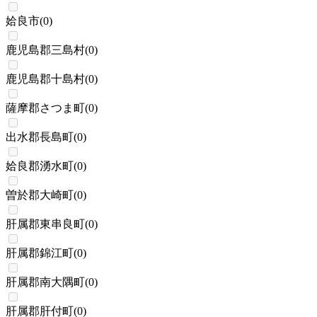
姶良市
(
0
)
鹿児島郡三島村
(
0
)
鹿児島郡十島村
(
0
)
薩摩郡さつま町
(
0
)
出水郡長島町
(
0
)
姶良郡湧水町
(
0
)
曽於郡大崎町
(
0
)
肝属郡東串良町
(
0
)
肝属郡錦江町
(
0
)
肝属郡南大隅町
(
0
)
肝属郡肝付町
(
0
)