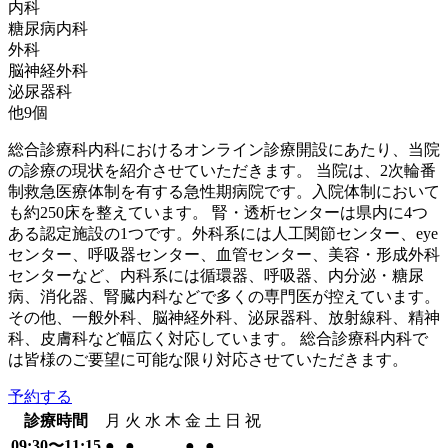
内科
糖尿病内科
外科
脳神経外科
泌尿器科
他
9
個
総合診療科内科におけるオンライン診療開設にあたり、当院
の診療の現状を紹介させていただきます。 当院は、2次輪番
制救急医療体制を有する急性期病院です。入院体制において
も約250床を整えています。 腎・透析センターは県内に4つ
ある認定施設の1つです。外科系には人工関節センター、eye
センター、呼吸器センター、血管センター、美容・形成外科
センターなど、内科系には循環器、呼吸器、内分泌・糖尿
病、消化器、腎臓内科などで多くの専門医が控えています。
その他、一般外科、脳神経外科、泌尿器科、放射線科、精神
科、皮膚科など幅広く対応しています。 総合診療科内科で
は皆様のご要望に可能な限り対応させていただきます。
予約する
診療時間
月
火
水
木
金
土
日
祝
09:30〜11:15
●
●
●
●