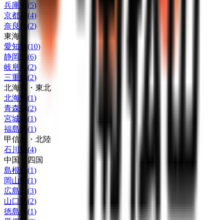
兵庫県
(
5
)
京都府
(
4
)
奈良県
(
2
)
東海
愛知県
(
10
)
静岡県
(
6
)
岐阜県
(
2
)
三重県
(
2
)
北海道・東北
北海道
(
1
)
青森県
(
2
)
宮城県
(
1
)
福島県
(
1
)
甲信越・北陸
石川県
(
4
)
中国・四国
島根県
(
1
)
岡山県
(
1
)
広島県
(
3
)
山口県
(
2
)
徳島県
(
1
)