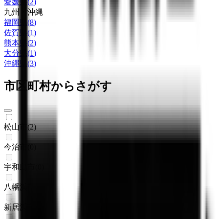
愛媛県
(
2
)
九州・沖縄
福岡県
(
8
)
佐賀県
(
1
)
熊本県
(
2
)
大分県
(
1
)
沖縄県
(
3
)
市区町村からさがす
松山市
(
2
)
今治市
(
0
)
宇和島市
(
0
)
八幡浜市
(
0
)
新居浜市
(
0
)