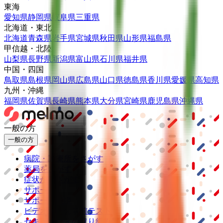
東海
愛知県
静岡県
岐阜県
三重県
北海道・東北
北海道
青森県
岩手県
宮城県
秋田県
山形県
福島県
甲信越・北陸
山梨県
長野県
新潟県
富山県
石川県
福井県
中国・四国
鳥取県
島根県
岡山県
広島県
山口県
徳島県
香川県
愛媛県
高知県
九州・沖縄
福岡県
佐賀県
長崎県
熊本県
大分県
宮崎県
鹿児島県
沖縄県
一般の方
一般の方
病院・診療所をさがす
薬局をさがす
症状からさがす
サポート
サポート環境
ビデオ通話の事前テスト
セキュリティの取り組み