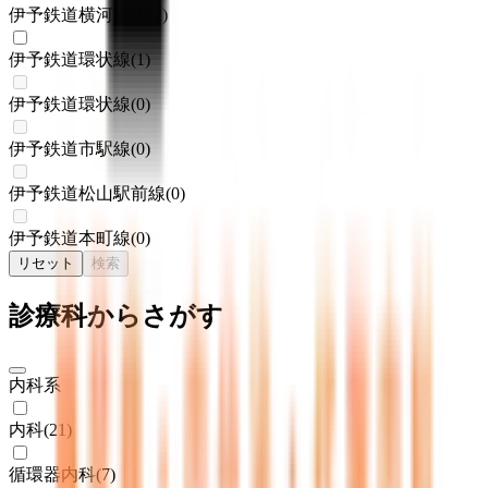
伊予鉄道横河原線
(
2
)
伊予鉄道環状線
(
1
)
伊予鉄道環状線
(
0
)
伊予鉄道市駅線
(
0
)
伊予鉄道松山駅前線
(
0
)
伊予鉄道本町線
(
0
)
リセット
検索
診療科からさがす
内科系
内科
(
21
)
循環器内科
(
7
)