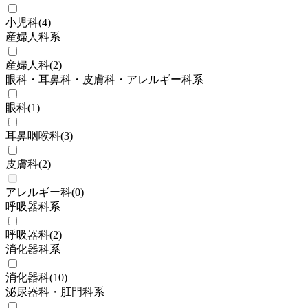
小児科
(
4
)
産婦人科系
産婦人科
(
2
)
眼科・耳鼻科・皮膚科・アレルギー科系
眼科
(
1
)
耳鼻咽喉科
(
3
)
皮膚科
(
2
)
アレルギー科
(
0
)
呼吸器科系
呼吸器科
(
2
)
消化器科系
消化器科
(
10
)
泌尿器科・肛門科系