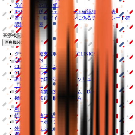
安心安全への取り組み
PHR指針に係るチェックシート確認結果の公表
電子版お薬手帳ガイドラインに係るチェックシート確
認結果の公表
医療機関の方
医療機関の方
クラウド診療
支援システム
「CLINICS」
CLINICS予約
CLINICSオンライン診療
CLINICSカルテ
調剤薬局向け統合型クラウドソリューション
「MEDIXS」
クラウド歯科業務
支援システム
「Dentis」
掲載情報の修正・削除はこちら
利用規約
特定商取引法に基づく表記
プライバシーポリシー
外部送信ポリシー
運営会社