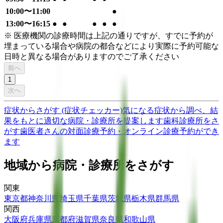
10:00〜11:00
●
13:00〜16:15
●
●
●
●
●
※ 医療機関の診療時間は上記の通りですが、すでに予約が
埋まっている場合や病院の都合などにより実際に予約可能な
日時と異なる場合がありますのでご了承ください
前へ
1
次へ
症状からさがす (症状チェッカー)
気になる症状から調べ、結
果をもとに適切な病院・診療所を提案します
歯科診療所をさ
がす
歯医者さんの対面診療予約・オンライン診療予約ができ
ます
地域から病院・診療所をさがす
関東
東京都
神奈川県
埼玉県
千葉県
茨城県
栃木県
群馬県
関西
大阪府
兵庫県
京都府
滋賀県
奈良県
和歌山県