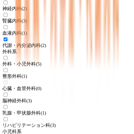
神経内科
(
2
)
腎臓内科
(
3
)
血液内科
(
1
)
代謝・内分泌内科
(
2
)
外科系
外科・小児外科
(
5
)
整形外科
(
1
)
心臓・血管外科
(
0
)
脳神経外科
(
3
)
乳腺・甲状腺外科
(
1
)
リハビリテーション科
(
3
)
小児科系