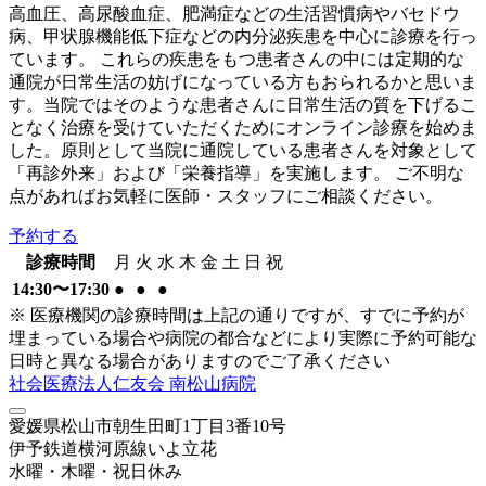
高血圧、高尿酸血症、肥満症などの生活習慣病やバセドウ
病、甲状腺機能低下症などの内分泌疾患を中心に診療を行っ
ています。 これらの疾患をもつ患者さんの中には定期的な
通院が日常生活の妨げになっている方もおられるかと思いま
す。当院ではそのような患者さんに日常生活の質を下げるこ
となく治療を受けていただくためにオンライン診療を始めま
した。原則として当院に通院している患者さんを対象として
「再診外来」および「栄養指導」を実施します。 ご不明な
点があればお気軽に医師・スタッフにご相談ください。
予約する
診療時間
月
火
水
木
金
土
日
祝
14:30〜17:30
●
●
●
※ 医療機関の診療時間は上記の通りですが、すでに予約が
埋まっている場合や病院の都合などにより実際に予約可能な
日時と異なる場合がありますのでご了承ください
社会医療法人仁友会 南松山病院
愛媛県松山市朝生田町1丁目3番10号
伊予鉄道横河原線
いよ立花
水曜・木曜・祝日
休み