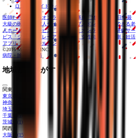
ロゴ利用ガイドライン
医師たちがつくる
オンライン医療事典
「MEDLEY」
日本最
大級の
医療介護求人サイト
「ジョブメドレー」
納得できる
老
人ホーム紹介サービス
「みんかい」
オンライン
動画研修サー
ビス
「ジョブメドレー
アカデミー」
女性向け
生理予測・妊活
アプリ
「Lalune(ラルーン)」
©2016 MEDLEY, INC.
病院・診療所
薬局
地域からさがす
関東
東京都
(
27
)
神奈川県
(
9
)
埼玉県
(
6
)
千葉県
(
5
)
茨城県
(
1
)
関西
大阪府
(
15
)