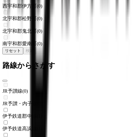
西宇和郡伊方町
(
0
)
北宇和郡松野町
(
0
)
北宇和郡鬼北町
(
0
)
南宇和郡愛南町
(
0
)
リセット
検索
路線からさがす
JR予讃線
(
0
)
JR予讃・内子線
(
0
)
伊予鉄道郡中線
(
1
)
伊予鉄道高浜線
(
1
)