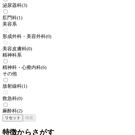
泌尿器科
(
3
)
肛門科
(
1
)
美容系
形成外科・美容外科
(
0
)
美容皮膚科
(
0
)
精神科系
精神科・心療内科
(
6
)
その他
放射線科
(
1
)
救急科
(
0
)
麻酔科
(
2
)
リセット
検索
特徴からさがす