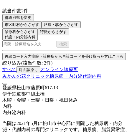
該当件数
2
件
都道府県を変更
市区町村
からさがす
路線・駅
からさがす
診療科からさがす
特徴からさがす
代謝・内分泌内科
検索
再診コード入力
病院・診療所から再診コードを受け取った方はこちら
絞り込み
(該当件数:
2
件)
すべて
オンライン診療可
対面診療可
みかんの花クリニック糖尿病・内分泌代謝内科
愛媛県松山市藤原町617-13
伊予鉄道郡中線
土橋
木曜・金曜・土曜・日曜・祝日
休み
内科
内分泌内科
当院は2021年5月に松山市中心部に開院した糖尿病・内分
泌・代謝内科の専門クリニックです。糖尿病、脂質異常症、