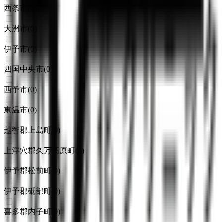
西条市
(
0
)
大洲市
(
0
)
伊予市
(
0
)
四国中央市
(
0
)
西予市
(
0
)
東温市
(
0
)
越智郡上島町
(
0
)
上浮穴郡久万高原町
(
0
)
伊予郡松前町
(
0
)
伊予郡砥部町
(
0
)
喜多郡内子町
(
0
)