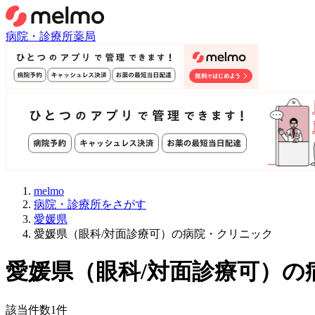
病院・診療所
薬局
melmo
病院・診療所をさがす
愛媛県
愛媛県（眼科/対面診療可）の病院・クリニック
愛媛県
（
眼科/対面診療可
）
の
該当件数
1
件