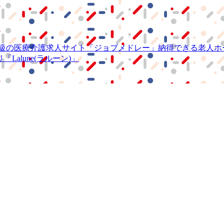
級の
医療介護求人サイト
「ジョブメドレー」
納得できる
老人ホ
リ
「Lalune(ラルーン)」