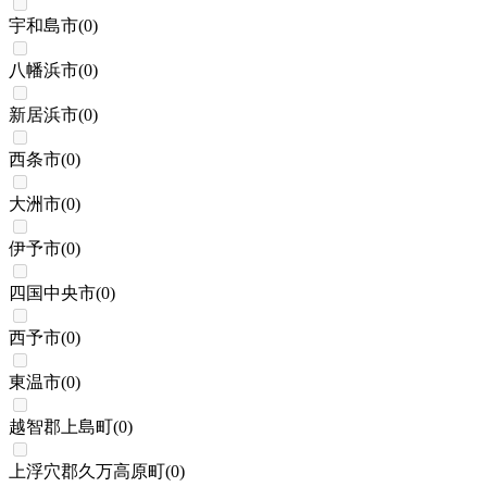
宇和島市
(
0
)
八幡浜市
(
0
)
新居浜市
(
0
)
西条市
(
0
)
大洲市
(
0
)
伊予市
(
0
)
四国中央市
(
0
)
西予市
(
0
)
東温市
(
0
)
越智郡上島町
(
0
)
上浮穴郡久万高原町
(
0
)