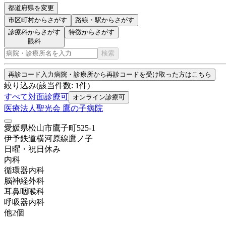
都道府県を変更
市区町村
からさがす
路線・駅
からさがす
診療科からさがす
特徴からさがす
眼科
検索
再診コード入力
病院・診療所から再診コードを受け取った方はこちら
絞り込み
(該当件数:
1
件)
すべて
対面診療可
オンライン診療可
医療法人聖光会 鷹の子病院
愛媛県松山市鷹子町525-1
伊予鉄道横河原線
鷹ノ子
日曜・祝日
休み
内科
循環器内科
脳神経外科
耳鼻咽喉科
呼吸器内科
他
2
個