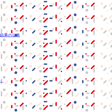
結果の公表
S」