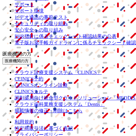
サポート
サポート環境
ビデオ通話の事前テスト
セキュリティの取り組み
安心安全への取り組み
PHR指針に係るチェックシート確認結果の公表
電子版お薬手帳ガイドラインに係るチェックシート確認
医療機関の方
医療機関の方
クラウド診療
支援システム
「CLINICS」
CLINICS予約
CLINICSオンライン診療
CLINICSカルテ
調剤薬局向け統合型クラウドソリューション
「MEDIX
クラウド歯科業務
支援システム
「Dentis」
掲載情報の修正・削除はこちら
利用規約
特定商取引法に基づく表記
プライバシーポリシー