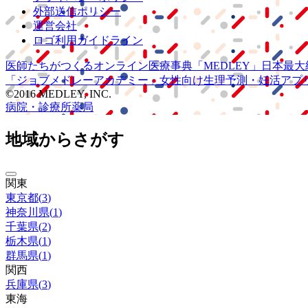
外部送信ポリシー
運営会社
ロゴ利用ガイドライン
医師たちがつくる
オンライン医療事典
「MEDLEY」
日本最大
「ジョブメドレー
アカデミー」
女性向け
生理予測・妊活アプ
©2016 MEDLEY, INC.
病院・診療所
薬局
地域からさがす
関東
東京都
(
3
)
神奈川県
(
1
)
千葉県
(
2
)
栃木県
(
1
)
群馬県
(
1
)
関西
兵庫県
(
3
)
東海