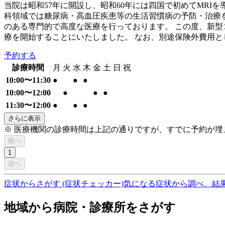
当院は昭和57年に開設し、昭和60年には四国で初めてMR
科領域では糖尿病・高血圧疾患等の生活習慣病の予防・治療
のある専門的で高度な医療を行っております。 この度、新
療を開始することにいたしました。 なお、別途保険外費用と
予約する
診療時間
月
火
水
木
金
土
日
祝
10:00〜11:30
●
●
●
10:00〜12:00
●
●
●
11:30〜12:00
●
●
●
さらに表示
※ 医療機関の診療時間は上記の通りですが、すでに予約が
前へ
1
次へ
症状からさがす (症状チェッカー)
気になる症状から調べ、結
地域から病院・診療所をさがす