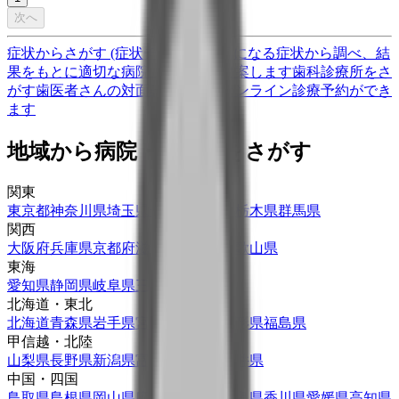
次へ
症状からさがす (症状チェッカー)
気になる症状から調べ、結
果をもとに適切な病院・診療所を提案します
歯科診療所をさ
がす
歯医者さんの対面診療予約・オンライン診療予約ができ
ます
地域から病院・診療所をさがす
関東
東京都
神奈川県
埼玉県
千葉県
茨城県
栃木県
群馬県
関西
大阪府
兵庫県
京都府
滋賀県
奈良県
和歌山県
東海
愛知県
静岡県
岐阜県
三重県
北海道・東北
北海道
青森県
岩手県
宮城県
秋田県
山形県
福島県
甲信越・北陸
山梨県
長野県
新潟県
富山県
石川県
福井県
中国・四国
鳥取県
島根県
岡山県
広島県
山口県
徳島県
香川県
愛媛県
高知県