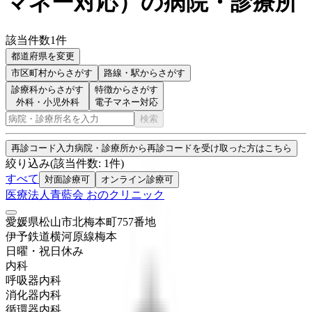
マネー対応
）
の病院・診療所
該当件数
1
件
都道府県を変更
市区町村
からさがす
路線・駅
からさがす
診療科からさがす
特徴からさがす
外科・小児外科
電子マネー対応
検索
再診コード入力
病院・診療所から再診コードを受け取った方はこちら
絞り込み
(該当件数:
1
件)
すべて
対面診療可
オンライン診療可
医療法人青藍会 おのクリニック
愛媛県松山市北梅本町757番地
伊予鉄道横河原線
梅本
日曜・祝日
休み
内科
呼吸器内科
消化器内科
循環器内科