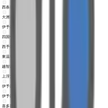
西条市
(
0
)
大洲市
(
0
)
伊予市
(
0
)
四国中央市
(
0
)
西予市
(
0
)
東温市
(
0
)
越智郡上島町
(
0
)
上浮穴郡久万高原町
(
0
)
伊予郡松前町
(
0
)
伊予郡砥部町
(
0
)
喜多郡内子町
(
0
)