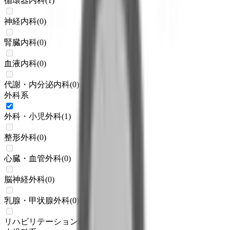
循環器内科
(
1
)
神経内科
(
0
)
腎臓内科
(
0
)
血液内科
(
0
)
代謝・内分泌内科
(
0
)
外科系
外科・小児外科
(
1
)
整形外科
(
0
)
心臓・血管外科
(
0
)
脳神経外科
(
0
)
乳腺・甲状腺外科
(
0
)
リハビリテーション科
(
0
)