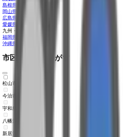
島根県
(
1
)
岡山県
(
1
)
広島県
(
2
)
愛媛県
(
1
)
九州・沖縄
福岡県
(
3
)
沖縄県
(
1
)
市区町村からさがす
松山市
(
1
)
今治市
(
0
)
宇和島市
(
0
)
八幡浜市
(
0
)
新居浜市
(
0
)