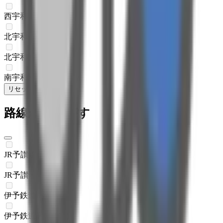
西宇和郡伊方町
(
0
)
北宇和郡松野町
(
0
)
北宇和郡鬼北町
(
0
)
南宇和郡愛南町
(
0
)
リセット
検索
路線からさがす
JR予讃線
(
0
)
JR予讃・内子線
(
0
)
伊予鉄道郡中線
(
0
)
伊予鉄道高浜線
(
0
)