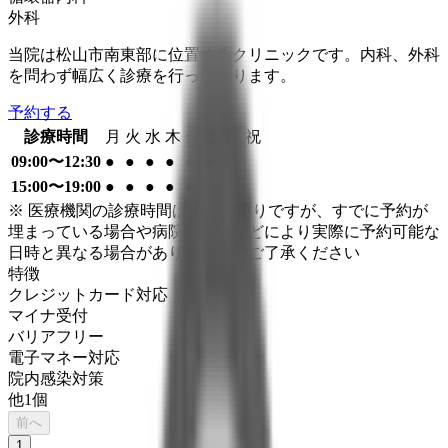
外科
当院は松山市南東部に位置するクリニックです。内科、外科
を問わず幅広く診療を行っております。
予約する
診療時間
月
火
水
木
金
土
日
祝
09:00〜12:30
●
●
●
●
●
●
15:00〜19:00
●
●
●
●
●
※ 医療機関の診療時間は上記の通りですが、すでに予約が
埋まっている場合や病院の都合などにより実際に予約可能な
日時と異なる場合がありますのでご了承ください
特徴
クレジットカード対応
マイナ受付
バリアフリー
電子マネー対応
院内感染対策
他
1
個
前へ
1