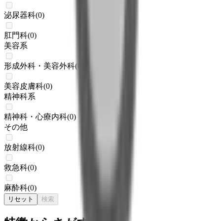
泌尿器科
(
0
)
肛門科
(
0
)
美容系
形成外科・美容外科
(
0
)
美容皮膚科
(
0
)
精神科系
精神科・心療内科
(
0
)
その他
放射線科
(
0
)
救急科
(
0
)
麻酔科
(
0
)
リセット
検索