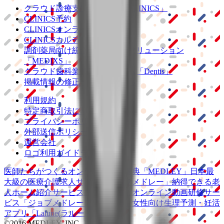
クラウド診療
支援システム
「CLINICS」
CLINICS予約
CLINICSオンライン診療
CLINICSカルテ
調剤薬局向け統合型クラウドソリューション
「MEDIXS」
クラウド歯科業務
支援システム
「Dentis」
掲載情報の修正・削除はこちら
利用規約
特定商取引法に基づく表記
プライバシーポリシー
外部送信ポリシー
運営会社
ロゴ利用ガイドライン
医師たちがつくる
オンライン医療事典
「MEDLEY」
日本最
大級の
医療介護求人サイト
「ジョブメドレー」
納得できる
老
人ホーム紹介サービス
「みんかい」
オンライン
動画研修サー
ビス
「ジョブメドレー
アカデミー」
女性向け
生理予測・妊活
アプリ
「Lalune(ラルーン)」
©2016 MEDLEY, INC.