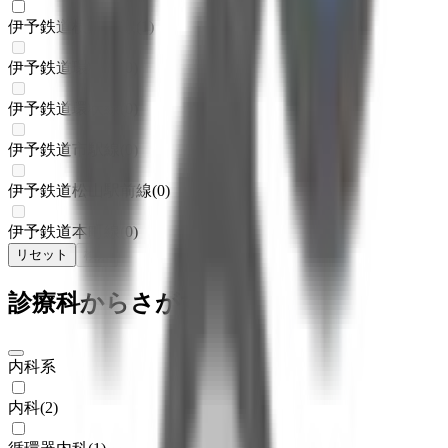
伊予鉄道横河原線
(
1
)
伊予鉄道環状線
(
0
)
伊予鉄道環状線
(
0
)
伊予鉄道市駅線
(
0
)
伊予鉄道松山駅前線
(
0
)
伊予鉄道本町線
(
0
)
リセット
検索
診療科からさがす
内科系
内科
(
2
)