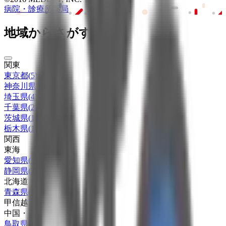
病院・診療所
薬局
地域からさがす
関東
東京都
(
5
)
神奈川県
(
3
)
埼玉県
(
4
)
千葉県
(
2
)
茨城県
(
1
)
栃木県
(
1
)
関西
東海
愛知県
(
1
)
静岡県
(
2
)
北海道・東北
青森県
(
1
)
甲信越・北陸
中国・四国
鳥取県
(
1
)