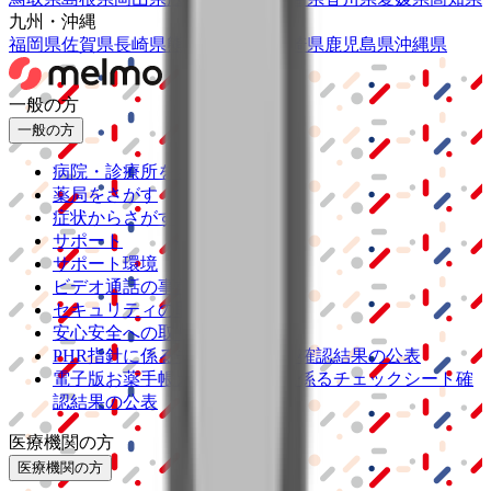
九州・沖縄
福岡県
佐賀県
長崎県
熊本県
大分県
宮崎県
鹿児島県
沖縄県
一般の方
一般の方
病院・診療所をさがす
薬局をさがす
症状からさがす
サポート
サポート環境
ビデオ通話の事前テスト
セキュリティの取り組み
安心安全への取り組み
PHR指針に係るチェックシート確認結果の公表
電子版お薬手帳ガイドラインに係るチェックシート確
認結果の公表
医療機関の方
医療機関の方