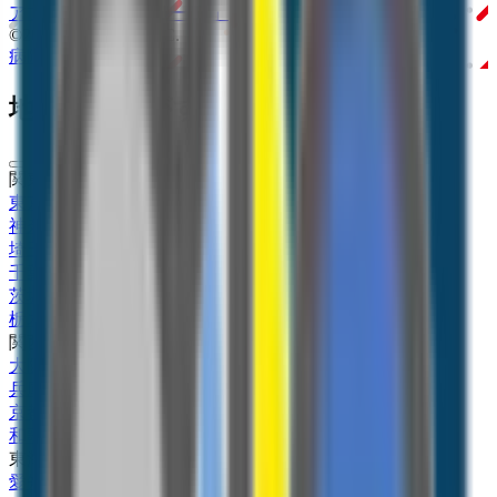
アプリ
「Lalune(ラルーン)」
©2016 MEDLEY, INC.
病院・診療所
薬局
地域からさがす
関東
東京都
(
4
)
神奈川県
(
5
)
埼玉県
(
4
)
千葉県
(
2
)
茨城県
(
3
)
栃木県
(
1
)
関西
大阪府
(
9
)
兵庫県
(
4
)
京都府
(
2
)
和歌山県
(
1
)
東海
愛知県
(
8
)