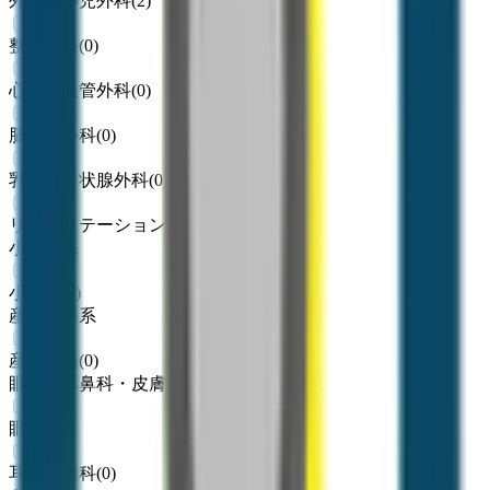
外科・小児外科
(
2
)
整形外科
(
0
)
心臓・血管外科
(
0
)
脳神経外科
(
0
)
乳腺・甲状腺外科
(
0
)
リハビリテーション科
(
0
)
小児科系
小児科
(
0
)
産婦人科系
産婦人科
(
0
)
眼科・耳鼻科・皮膚科・アレルギー科系
眼科
(
0
)
耳鼻咽喉科
(
0
)