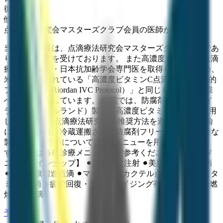
循環器内科
他
3
個
点滴療法研究会マスターズクラブ会員の医師が在中
当院の副院長は、点滴療法研究会マスターズクラブ会員であ
り、専門講習を受けております。 また高濃度ビタミンC点滴
療法認定医証・日本抗加齢学会専門医を取得しているため、
米国で実施されている「高濃度ビタミンC点滴療法の標準的
プログラム（Riordan IVC Protocol）」と同じものを､患者様
へ安全に提供しています。 当院では、防腐剤不使用のマイ
ラン社（アイルランド）製の超高濃度ビタミンC製剤を使用
しています。 点滴療法研究会の推奨方法を遵守し冷蔵空輸
にて出荷され、冷蔵運搬された防腐剤フリーの新鮮で安全な
製剤です。 点滴について7種類メニューを用意しておりま
す。詳細は各種診療メニューをご参考ください。 【点滴メ
ニューラインナップ】 ⚫︎疲労回復注射 ⚫︎美肌系注射・点滴
⚫︎美容健康増進点滴 ⚫︎マイヤーズカクテル点滴 ⚫︎高濃度ビタ
ミンC点滴 ⚫︎疲労回復・アンチエイジング複合点滴 ⚫︎脂肪燃
焼促進点滴
予約する