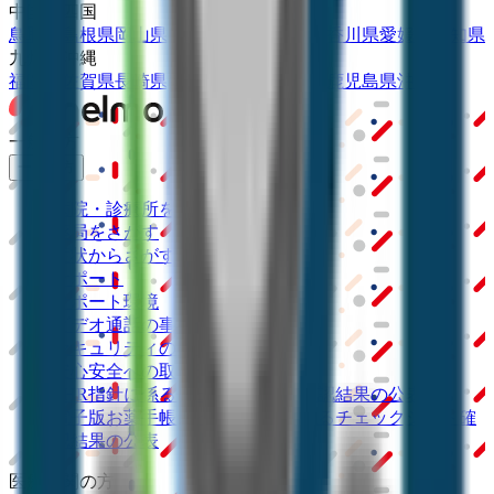
中国・四国
鳥取県
島根県
岡山県
広島県
山口県
徳島県
香川県
愛媛県
高知県
九州・沖縄
福岡県
佐賀県
長崎県
熊本県
大分県
宮崎県
鹿児島県
沖縄県
一般の方
一般の方
病院・診療所をさがす
薬局をさがす
症状からさがす
サポート
サポート環境
ビデオ通話の事前テスト
セキュリティの取り組み
安心安全への取り組み
PHR指針に係るチェックシート確認結果の公表
電子版お薬手帳ガイドラインに係るチェックシート確
認結果の公表
医療機関の方