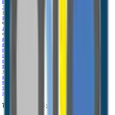
静岡県
(
2
)
三重県
(
1
)
北海道・東北
青森県
(
2
)
甲信越・北陸
石川県
(
2
)
中国・四国
鳥取県
(
1
)
島根県
(
1
)
岡山県
(
1
)
広島県
(
2
)
徳島県
(
1
)
愛媛県
(
2
)
九州・沖縄
福岡県
(
6
)
熊本県
(
2
)
宮崎県
(
2
)
沖縄県
(
1
)
市区町村からさがす