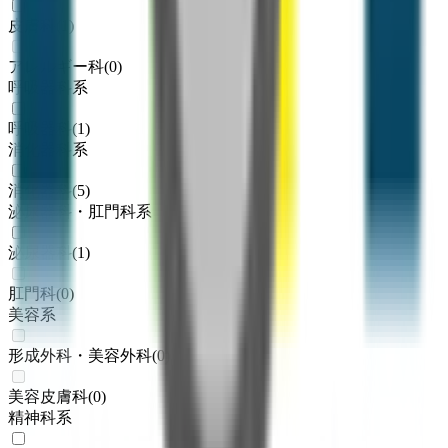
皮膚科
(
1
)
アレルギー科
(
0
)
呼吸器科系
呼吸器科
(
1
)
消化器科系
消化器科
(
5
)
泌尿器科・肛門科系
泌尿器科
(
1
)
肛門科
(
0
)
美容系
形成外科・美容外科
(
0
)
美容皮膚科
(
0
)
精神科系