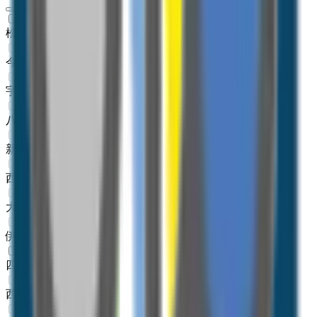
松山市
(
1
)
今治市
(
0
)
宇和島市
(
0
)
八幡浜市
(
0
)
新居浜市
(
0
)
西条市
(
0
)
大洲市
(
0
)
伊予市
(
0
)
四国中央市
(
1
)
西予市
(
0
)