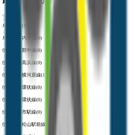
路線からさがす
JR予讃線
(
1
)
JR予讃・内子線
(
0
)
伊予鉄道郡中線
(
0
)
伊予鉄道高浜線
(
0
)
伊予鉄道横河原線
(
1
)
伊予鉄道環状線
(
0
)
伊予鉄道環状線
(
0
)
伊予鉄道市駅線
(
0
)
伊予鉄道松山駅前線
(
0
)