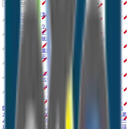
医療機関の方
クラウド診療
支援システム
「CLINICS」
CLINICS予約
CLINICSオンライン診療
CLINICSカルテ
調剤薬局向け統合型クラウドソリューション
「MEDIXS」
クラウド歯科業務
支援システム
「Dentis」
掲載情報の修正・削除はこちら
利用規約
特定商取引法に基づく表記
プライバシーポリシー
外部送信ポリシー
運営会社
ロゴ利用ガイドライン
医師たちがつくる
オンライン医療事典
「MEDLEY」
日本最
大級の
医療介護求人サイト
「ジョブメドレー」
納得できる
老
人ホーム紹介サービス
「みんかい」
オンライン
動画研修サー
ビス
「ジョブメドレー
アカデミー」
女性向け
生理予測・妊活