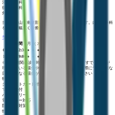
消化器内科
循環器内科
外科
当院は松山市南東部に位置するクリニックです。内科、外科
を問わず幅広く診療を行っております。
予約する
診療時間
月
火
水
木
金
土
日
祝
09:00〜12:30
●
●
●
●
●
●
15:00〜19:00
●
●
●
●
●
※ 医療機関の診療時間は上記の通りですが、すでに予約が
埋まっている場合や病院の都合などにより実際に予約可能な
日時と異なる場合がありますのでご了承ください
特徴
クレジットカード対応
マイナ受付
バリアフリー
電子マネー対応
院内感染対策
他
1
個