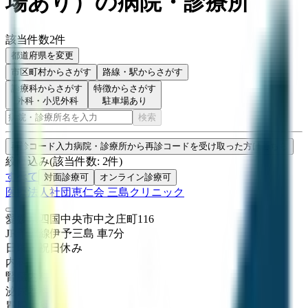
場あり
）
の病院・診療所
該当件数
2
件
都道府県を変更
市区町村
からさがす
路線・駅
からさがす
診療科からさがす
特徴からさがす
外科・小児外科
駐車場あり
検索
再診コード入力
病院・診療所から再診コードを受け取った方はこちら
絞り込み
(該当件数:
2
件)
すべて
対面診療可
オンライン診療可
医療法人社団恵仁会 三島クリニック
愛媛県四国中央市中之庄町116
JR予讃線
伊予三島
車
7
分
日曜・祝日
休み
内科
腎臓内科
泌尿器科
胃腸内科