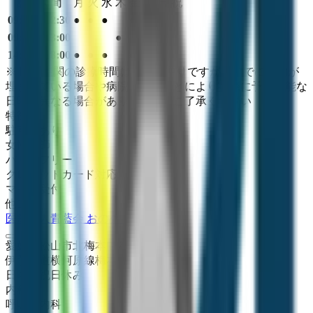
診療時間
月
火
水
木
金
土
日
祝
09:00〜12:30
●
●
●
●
09:00〜13:00
●
●
14:00〜18:00
●
●
●
●
※ 医療機関の診療時間は上記の通りですが、すでに予約が
埋まっている場合や病院の都合などにより実際に予約可能な
日時と異なる場合がありますのでご了承ください
特徴
駐車場あり
女性医師
バリアフリー
クレジットカード対応
マイナ受付
他
1
個
医療法人青藍会 おのクリニック
愛媛県松山市北梅本町757番地
伊予鉄道横河原線
梅本
日曜・祝日
休み
内科
呼吸器内科