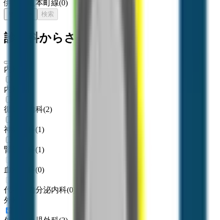
伊予鉄道本町線
(
0
)
リセット
検索
診療科からさがす
内科系
内科
(
7
)
循環器内科
(
2
)
神経内科
(
1
)
腎臓内科
(
1
)
血液内科
(
0
)
代謝・内分泌内科
(
0
)
外科系