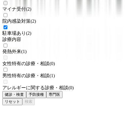
マイナ受付
(
2
)
院内感染対策
(
2
)
駐車場あり
(
2
)
診療内容
発熱外来
(
1
)
女性特有の診療・相談
(
0
)
男性特有の診療・相談
(
1
)
アレルギーに関する診療・相談
(
0
)
健診・検査
予防接種
専門医
リセット
検索