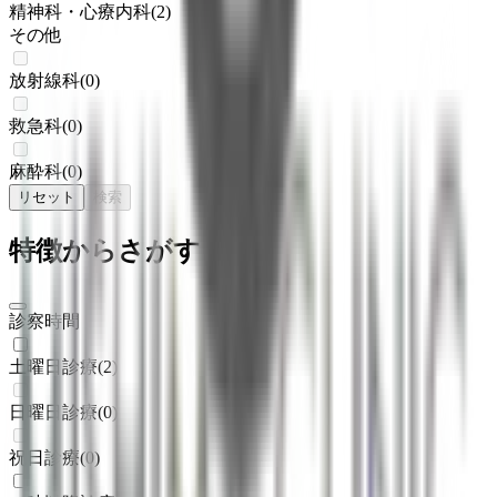
精神科・心療内科
(
2
)
その他
放射線科
(
0
)
救急科
(
0
)
麻酔科
(
0
)
リセット
検索
特徴からさがす
診察時間
土曜日診療
(
2
)
日曜日診療
(
0
)
祝日診療
(
0
)