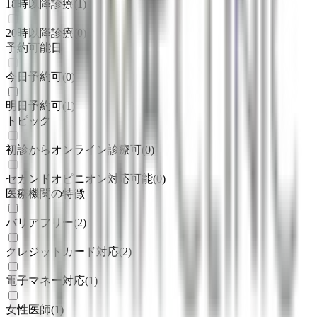
18時以降診療
(
1
)
20時以降診療
(
0
)
予約可能日
今日予約可
(
0
)
明日予約可
(
1
)
トピック
初診からオンライン診療可
(
0
)
セカンドオピニオン対応可能
(
0
)
医療機関の特徴
バリアフリー
(
2
)
クレジットカード対応
(
2
)
電子マネー対応
(
1
)
女性医師
(
1
)