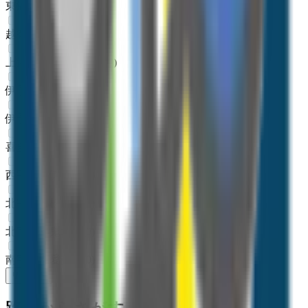
東温市
(
0
)
越智郡上島町
(
0
)
上浮穴郡久万高原町
(
0
)
伊予郡松前町
(
0
)
伊予郡砥部町
(
0
)
喜多郡内子町
(
0
)
西宇和郡伊方町
(
0
)
北宇和郡松野町
(
0
)
北宇和郡鬼北町
(
0
)
南宇和郡愛南町
(
0
)
リセット
検索