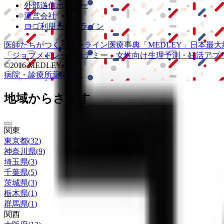
外部送信ポリシー
運営会社
ロゴ利用ガイドライン
医師たちがつくる
オンライン医療事典
「MEDLEY」
日本最大
「ジョブメドレー
アカデミー」
女性向け
生理予測・妊活アプ
©2016 MEDLEY, INC.
病院・診療所
薬局
地域からさがす
関東
東京都
(
32
)
神奈川県
(
9
)
埼玉県
(
3
)
千葉県
(
5
)
茨城県
(
3
)
栃木県
(
1
)
群馬県
(
1
)
関西