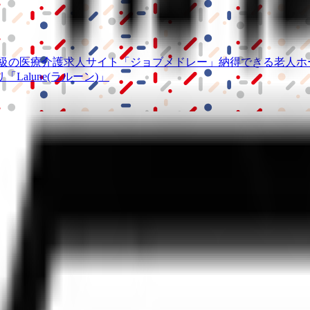
級の
医療介護求人サイト
「ジョブメドレー」
納得できる
老人ホ
リ
「Lalune(ラルーン)」