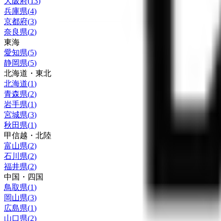
大阪府
(
13
)
兵庫県
(
4
)
京都府
(
3
)
奈良県
(
2
)
東海
愛知県
(
5
)
静岡県
(
5
)
北海道・東北
北海道
(
1
)
青森県
(
2
)
岩手県
(
1
)
宮城県
(
3
)
秋田県
(
1
)
甲信越・北陸
富山県
(
2
)
石川県
(
2
)
福井県
(
2
)
中国・四国
鳥取県
(
1
)
岡山県
(
3
)
広島県
(
1
)
山口県
(
2
)