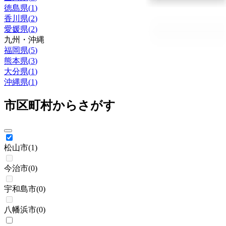
徳島県
(
1
)
香川県
(
2
)
愛媛県
(
2
)
九州・沖縄
福岡県
(
5
)
熊本県
(
3
)
大分県
(
1
)
沖縄県
(
1
)
市区町村からさがす
松山市
(
1
)
今治市
(
0
)
宇和島市
(
0
)
八幡浜市
(
0
)