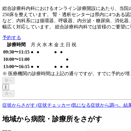
総合診療科内科におけるオンライン診療開設にあたり、当院
250床を整えています。 腎・透析センターは県内に4つある
など、内科系には循環器、呼吸器、内分泌・糖尿病、消化器
幅広く対応しています。 総合診療科内科では皆様のご要望
予約する
診療時間
月
火
水
木
金
土
日
祝
09:30〜11:15
●
●
●
●
10:00〜11:00
●
13:00〜16:15
●
●
●
●
●
※ 医療機関の診療時間は上記の通りですが、すでに予約が
前へ
1
次へ
症状からさがす (症状チェッカー)
気になる症状から調べ、結
地域から病院・診療所をさがす