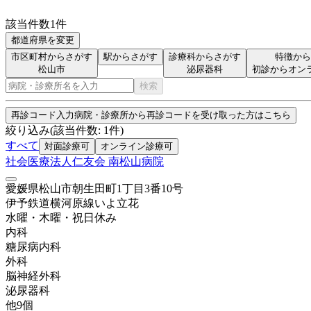
該当件数
1
件
都道府県を変更
市区町村からさがす
駅からさがす
診療科からさがす
特徴から
松山市
泌尿器科
初診からオン
検索
再診コード入力
病院・診療所から再診コードを受け取った方はこちら
絞り込み
(該当件数:
1
件)
すべて
対面診療可
オンライン診療可
社会医療法人仁友会 南松山病院
愛媛県松山市朝生田町1丁目3番10号
伊予鉄道横河原線
いよ立花
水曜・木曜・祝日
休み
内科
糖尿病内科
外科
脳神経外科
泌尿器科
他
9
個