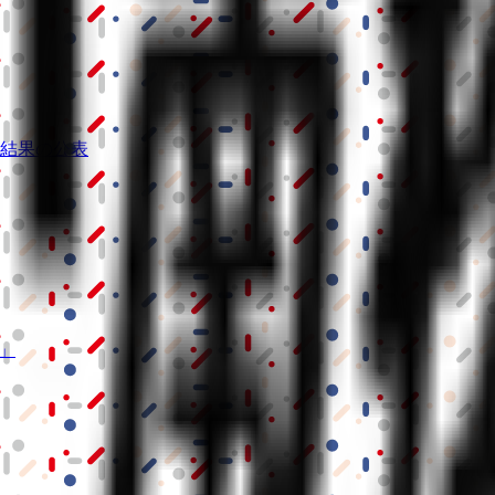
結果の公表
S」