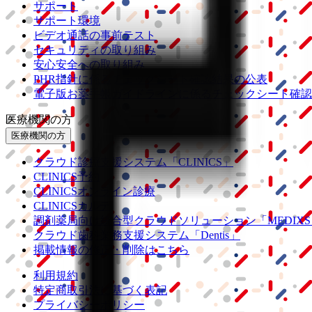
サポート
サポート環境
ビデオ通話の事前テスト
セキュリティの取り組み
安心安全への取り組み
PHR指針に係るチェックシート確認結果の公表
電子版お薬手帳ガイドラインに係るチェックシート確認
医療機関の方
医療機関の方
クラウド診療
支援システム
「CLINICS」
CLINICS予約
CLINICSオンライン診療
CLINICSカルテ
調剤薬局向け統合型クラウドソリューション
「MEDIX
クラウド歯科業務
支援システム
「Dentis」
掲載情報の修正・削除はこちら
利用規約
特定商取引法に基づく表記
プライバシーポリシー