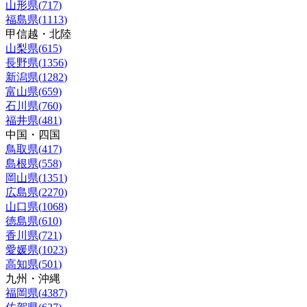
山形県
(
717
)
福島県
(
1113
)
甲信越・北陸
山梨県
(
615
)
長野県
(
1356
)
新潟県
(
1282
)
富山県
(
659
)
石川県
(
760
)
福井県
(
481
)
中国・四国
鳥取県
(
417
)
島根県
(
558
)
岡山県
(
1351
)
広島県
(
2270
)
山口県
(
1068
)
徳島県
(
610
)
香川県
(
721
)
愛媛県
(
1023
)
高知県
(
501
)
九州・沖縄
福岡県
(
4387
)