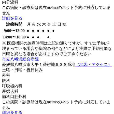
内分泌科
この病院・診療所は現在melmoのネット予約に対応していま
せん
詳細を見る
診療時間
月
火
水
木
金
土
日
祝
9:00〜12:00
●
●
●
●
●
●
14:00〜18:00
●
●
●
●
※ 医療機関の診療時間は上記の通りですが、すでに予約が
埋まっている場合や病院の都合などにより実際に予約可能な
日時と異なる場合がありますのでご了承ください
市立八幡浜総合病院
愛媛県八幡浜市大平１番耕地６３８番地
（地図・アクセス）
土曜・日曜・祝日
休み
外科
眼科
呼吸器内科
産婦人科
歯科口腔外科
この病院・診療所は現在melmoのネット予約に対応していま
せん
詳細を見る