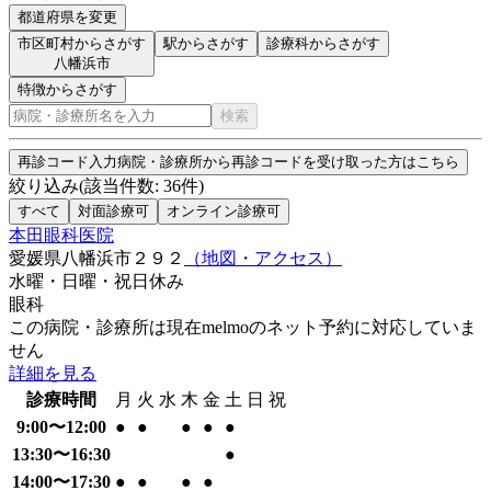
都道府県を変更
市区町村からさがす
駅からさがす
診療科からさがす
八幡浜市
特徴からさがす
検索
再診コード入力
病院・診療所から再診コードを受け取った方はこちら
絞り込み
(該当件数:
36
件)
すべて
対面診療可
オンライン診療可
本田眼科医院
愛媛県八幡浜市２９２
（地図・アクセス）
水曜・日曜・祝日
休み
眼科
この病院・診療所は現在melmoのネット予約に対応していま
せん
詳細を見る
診療時間
月
火
水
木
金
土
日
祝
9:00〜12:00
●
●
●
●
●
13:30〜16:30
●
14:00〜17:30
●
●
●
●