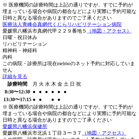
※ 医療機関の診療時間は上記の通りですが、すでに予約が
埋まっている場合や病院の都合などにより実際に予約可能な
日時と異なる場合がありますのでご了承ください
医療法人青峰会真網代くじらリハビリテーション病院
愛媛県八幡浜市真網代甲２２９番地５
（地図・アクセス）
日曜・祝日
休み
リハビリテーション
精神科・神経科
内科
この病院・診療所は現在melmoのネット予約に対応していま
せん
詳細を見る
診療時間
月
火
水
木
金
土
日
祝
8:30〜12:30
●
●
●
●
●
●
13:30〜17:15
●
●
●
●
※ 医療機関の診療時間は上記の通りですが、すでに予約が
埋まっている場合や病院の都合などにより実際に予約可能な
日時と異なる場合がありますのでご了承ください
愛媛県八幡浜保健所
愛媛県八幡浜市北浜１丁目３ー３７
（地図・アクセス）