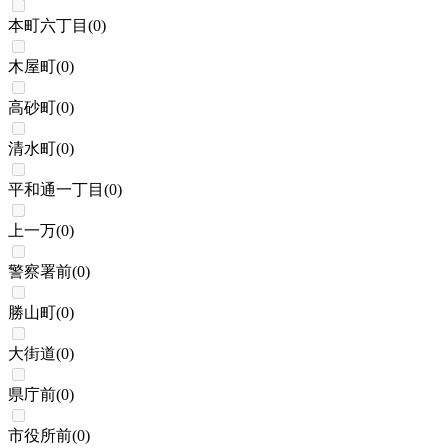
本町六丁目
(
0
)
木屋町
(
0
)
高砂町
(
0
)
清水町
(
0
)
平和通一丁目
(
0
)
上一万
(
0
)
警察署前
(
0
)
勝山町
(
0
)
大街道
(
0
)
県庁前
(
0
)
市役所前
(
0
)