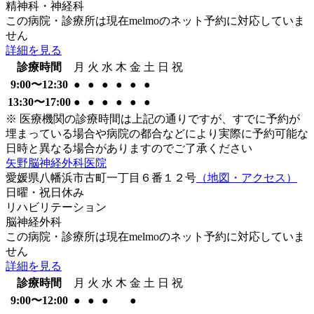
精神科・神経科
この病院・診療所は現在melmoのネット予約に対応していま
せん
詳細を見る
診療時間
月
火
水
木
金
土
日
祝
9:00〜12:30
●
●
●
●
●
●
13:30〜17:00
●
●
●
●
●
●
※ 医療機関の診療時間は上記の通りですが、すでに予約が
埋まっている場合や病院の都合などにより実際に予約可能な
日時と異なる場合がありますのでご了承ください
矢野脳神経外科医院
愛媛県八幡浜市古町一丁目６番１２号
（地図・アクセス）
日曜・祝日
休み
リハビリテーション
脳神経外科
この病院・診療所は現在melmoのネット予約に対応していま
せん
詳細を見る
診療時間
月
火
水
木
金
土
日
祝
9:00〜12:00
●
●
●
●