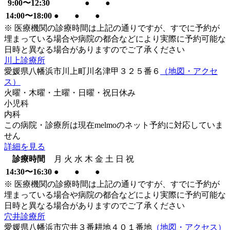
9:00〜12:30
●
●
14:00〜18:00
●
●
●
※ 医療機関の診療時間は上記の通りですが、すでに予約が
埋まっている場合や病院の都合などにより実際に予約可能な
日時と異なる場合がありますのでご了承ください
川上診療所
愛媛県八幡浜市川上町川名津甲３２５番６
（地図・アクセ
ス）
火曜・木曜・土曜・日曜・祝日
休み
小児科
内科
この病院・診療所は現在melmoのネット予約に対応していま
せん
詳細を見る
診療時間
月
火
水
木
金
土
日
祝
14:30〜16:30
●
●
●
※ 医療機関の診療時間は上記の通りですが、すでに予約が
埋まっている場合や病院の都合などにより実際に予約可能な
日時と異なる場合がありますのでご了承ください
穴井診療所
愛媛県八幡浜市穴井３番耕地４０１番地
（地図・アクセス）