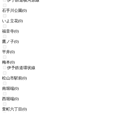
伊予鉄道横河原線
石手川公園
(
0
)
いよ立花
(
0
)
福音寺
(
0
)
鷹ノ子
(
0
)
平井
(
0
)
梅本
(
0
)
伊予鉄道環状線
松山市駅前
(
0
)
南堀端
(
0
)
西堀端
(
0
)
萱町六丁目
(
0
)