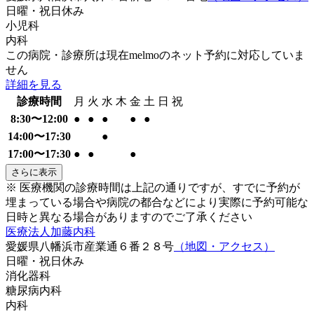
日曜・祝日
休み
小児科
内科
この病院・診療所は現在melmoのネット予約に対応していま
せん
詳細を見る
診療時間
月
火
水
木
金
土
日
祝
8:30〜12:00
●
●
●
●
●
14:00〜17:30
●
17:00〜17:30
●
●
●
さらに表示
※ 医療機関の診療時間は上記の通りですが、すでに予約が
埋まっている場合や病院の都合などにより実際に予約可能な
日時と異なる場合がありますのでご了承ください
医療法人加藤内科
愛媛県八幡浜市産業通６番２８号
（地図・アクセス）
日曜・祝日
休み
消化器科
糖尿病内科
内科