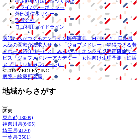
特定商取引法に基づく表記
プライバシーポリシー
外部送信ポリシー
運営会社
ロゴ利用ガイドライン
医師たちがつくる
オンライン医療事典
「MEDLEY」
日本最
大級の
医療介護求人サイト
「ジョブメドレー」
納得できる
老
人ホーム紹介サービス
「みんかい」
オンライン
動画研修サー
ビス
「ジョブメドレー
アカデミー」
女性向け
生理予測・妊活
アプリ
「Lalune(ラルーン)」
©2016 MEDLEY, INC.
病院・診療所
薬局
地域からさがす
関東
東京都
(
13009
)
神奈川県
(
6495
)
埼玉県
(
4120
)
千葉県
(
3501
)