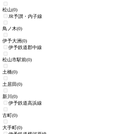
松山
(
0
)
JR予讃・内子線
鳥ノ木
(
0
)
伊予大洲
(
0
)
伊予鉄道郡中線
松山市駅前
(
0
)
土橋
(
0
)
土居田
(
0
)
新川
(
0
)
伊予鉄道高浜線
古町
(
0
)
大手町
(
0
)