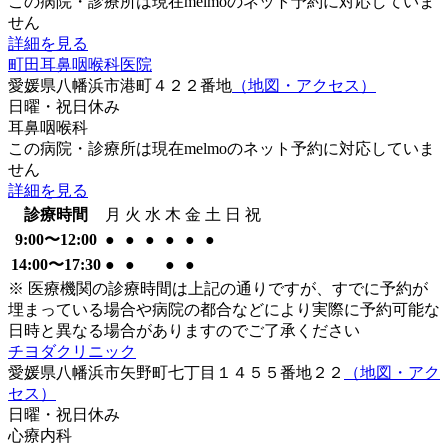
この病院・診療所は現在melmoのネット予約に対応していま
せん
詳細を見る
町田耳鼻咽喉科医院
愛媛県八幡浜市港町４２２番地
（地図・アクセス）
日曜・祝日
休み
耳鼻咽喉科
この病院・診療所は現在melmoのネット予約に対応していま
せん
詳細を見る
診療時間
月
火
水
木
金
土
日
祝
9:00〜12:00
●
●
●
●
●
●
14:00〜17:30
●
●
●
●
※ 医療機関の診療時間は上記の通りですが、すでに予約が
埋まっている場合や病院の都合などにより実際に予約可能な
日時と異なる場合がありますのでご了承ください
チヨダクリニック
愛媛県八幡浜市矢野町七丁目１４５５番地２２
（地図・アク
セス）
日曜・祝日
休み
心療内科