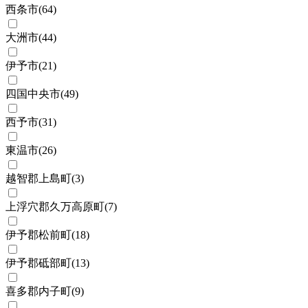
西条市
(
64
)
大洲市
(
44
)
伊予市
(
21
)
四国中央市
(
49
)
西予市
(
31
)
東温市
(
26
)
越智郡上島町
(
3
)
上浮穴郡久万高原町
(
7
)
伊予郡松前町
(
18
)
伊予郡砥部町
(
13
)
喜多郡内子町
(
9
)