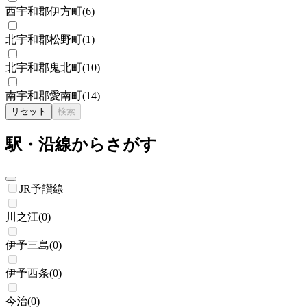
西宇和郡伊方町
(
6
)
北宇和郡松野町
(
1
)
北宇和郡鬼北町
(
10
)
南宇和郡愛南町
(
14
)
リセット
検索
駅・沿線からさがす
JR予讃線
川之江
(
0
)
伊予三島
(
0
)
伊予西条
(
0
)
今治
(
0
)