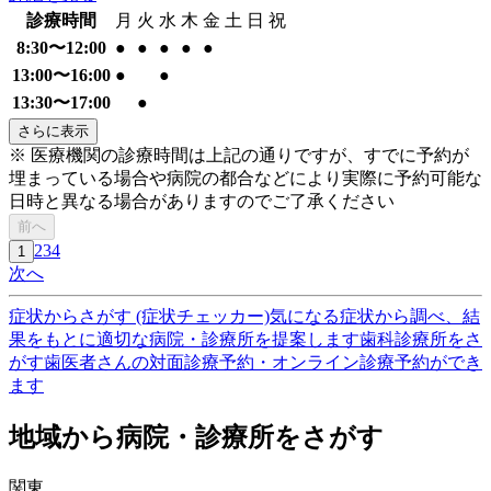
診療時間
月
火
水
木
金
土
日
祝
8:30〜12:00
●
●
●
●
●
13:00〜16:00
●
●
13:30〜17:00
●
さらに表示
※ 医療機関の診療時間は上記の通りですが、すでに予約が
埋まっている場合や病院の都合などにより実際に予約可能な
日時と異なる場合がありますのでご了承ください
前へ
2
3
4
1
次へ
症状からさがす (症状チェッカー)
気になる症状から調べ、結
果をもとに適切な病院・診療所を提案します
歯科診療所をさ
がす
歯医者さんの対面診療予約・オンライン診療予約ができ
ます
地域から病院・診療所をさがす
関東