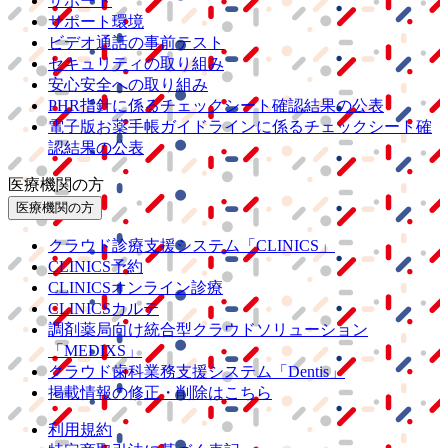
サポート
サポート環境
ビデオ通話の事前テスト
セキュリティの取り組み
安心安全への取り組み
PHR指針に係るチェックシート確認結果の公表
電子版お薬手帳ガイドラインに係るチェックシート確
認結果の公表
医療機関の方
医療機関の方
クラウド診療
支援システム
「CLINICS」
CLINICS予約
CLINICSオンライン診療
CLINICSカルテ
調剤薬局向け統合型クラウドソリューション
「MEDIXS」
クラウド歯科業務
支援システム
「Dentis」
掲載情報の修正・削除はこちら
利用規約