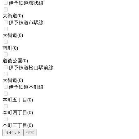
伊予鉄道環状線
大街道
(
0
)
伊予鉄道市駅線
大街道
(
0
)
南町
(
0
)
道後公園
(
0
)
伊予鉄道松山駅前線
大街道
(
0
)
伊予鉄道本町線
本町五丁目
(
0
)
本町四丁目
(
0
)
本町三丁目
(
0
)
リセット
検索