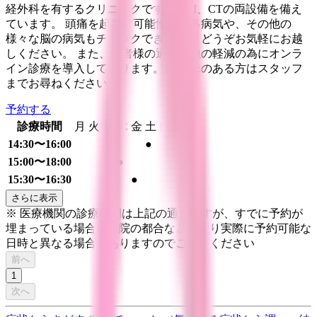
経外科を有するクリニックです。MRI、CTの両設備を備え
ています。 頭痛を起こす可能性のある病気や、その他の
様々な脳の病気もチェックできます。 どうぞお気軽にお越
しください。 また、患者様の通院負担の軽減の為にオンラ
イン診療を導入しております。 ご興味のある方はスタッフ
までお尋ねください。
予約する
診療時間
月
火
水
木
金
土
日
祝
14:30〜16:00
●
15:00〜18:00
●
15:30〜16:30
●
さらに表示
※ 医療機関の診療時間は上記の通りですが、すでに予約が
埋まっている場合や病院の都合などにより実際に予約可能な
日時と異なる場合がありますのでご了承ください
前へ
1
次へ