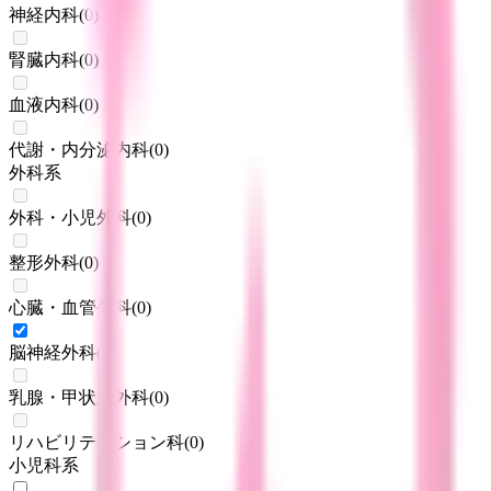
神経内科
(
0
)
腎臓内科
(
0
)
血液内科
(
0
)
代謝・内分泌内科
(
0
)
外科系
外科・小児外科
(
0
)
整形外科
(
0
)
心臓・血管外科
(
0
)
脳神経外科
(
1
)
乳腺・甲状腺外科
(
0
)
リハビリテーション科
(
0
)
小児科系