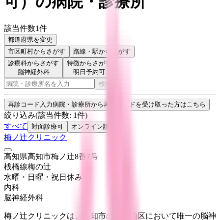
可
）
の病院・診療所
該当件数
1
件
都道府県を変更
市区町村
からさがす
路線・駅
からさがす
診療科からさがす
特徴からさがす
脳神経外科
明日予約可
検索
再診コード入力
病院・診療所から再診コードを受け取った方はこちら
絞り込み
(該当件数:
1
件)
すべて
対面診療可
オンライン診療可
梅ノ辻クリニック
高知県高知市梅ノ辻8番7号
桟橋線
梅の辻
水曜・日曜・祝日
休み
内科
脳神経外科
梅ノ辻クリニックは、高知市の潮江地区において唯一の脳神