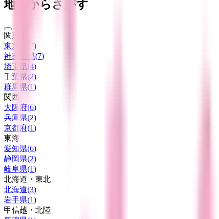
地域からさがす
関東
東京都
(
7
)
神奈川県
(
7
)
埼玉県
(
4
)
千葉県
(
2
)
群馬県
(
1
)
関西
大阪府
(
6
)
兵庫県
(
2
)
京都府
(
1
)
東海
愛知県
(
6
)
静岡県
(
2
)
岐阜県
(
1
)
北海道・東北
北海道
(
3
)
岩手県
(
1
)
甲信越・北陸