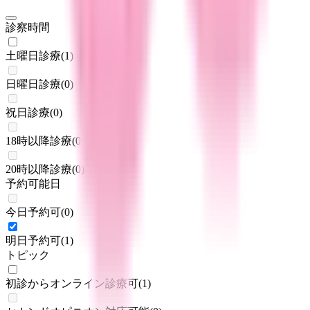
診察時間
土曜日診療
(
1
)
日曜日診療
(
0
)
祝日診療
(
0
)
18時以降診療
(
0
)
20時以降診療
(
0
)
予約可能日
今日予約可
(
0
)
明日予約可
(
1
)
トピック
初診からオンライン診療可
(
1
)