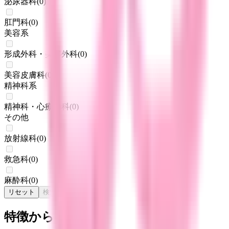
泌尿器科
(
0
)
肛門科
(
0
)
美容系
形成外科・美容外科
(
0
)
美容皮膚科
(
0
)
精神科系
精神科・心療内科
(
0
)
その他
放射線科
(
0
)
救急科
(
0
)
麻酔科
(
0
)
リセット
検索
特徴からさがす