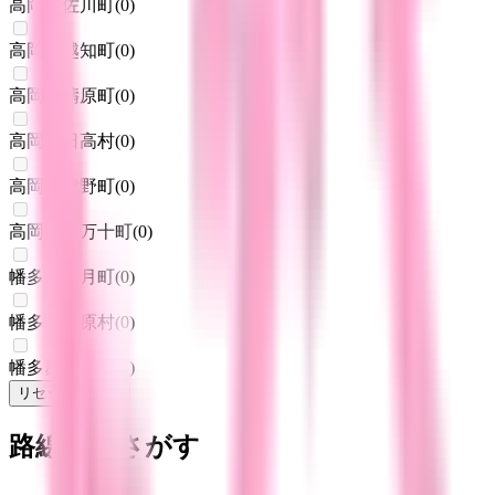
高岡郡佐川町
(
0
)
高岡郡越知町
(
0
)
高岡郡檮原町
(
0
)
高岡郡日高村
(
0
)
高岡郡津野町
(
0
)
高岡郡四万十町
(
0
)
幡多郡大月町
(
0
)
幡多郡三原村
(
0
)
幡多郡黒潮町
(
0
)
リセット
検索
路線からさがす