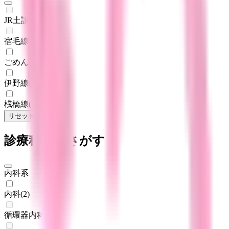
JR土讃線
(
0
)
宿毛線
(
0
)
ごめん線
(
1
)
伊野線
(
1
)
桟橋線
(
1
)
リセット
検索
診療科からさがす
内科系
内科
(
2
)
循環器内科
(
0
)