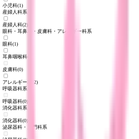
小児科
(
1
)
産婦人科系
産婦人科
(
2
)
眼科・耳鼻科・皮膚科・アレルギー科系
眼科
(
1
)
耳鼻咽喉科
(
1
)
皮膚科
(
0
)
アレルギー科
(
2
)
呼吸器科系
呼吸器科
(
0
)
消化器科系
消化器科
(
0
)
泌尿器科・肛門科系