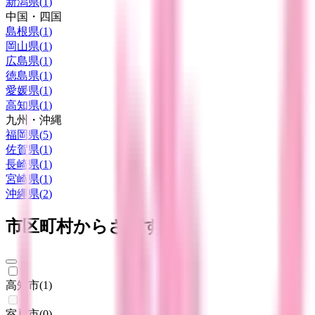
新潟県
(
1
)
中国・四国
島根県
(
1
)
岡山県
(
1
)
広島県
(
1
)
徳島県
(
1
)
愛媛県
(
1
)
高知県
(
1
)
九州・沖縄
福岡県
(
5
)
佐賀県
(
1
)
長崎県
(
1
)
宮崎県
(
1
)
沖縄県
(
2
)
市区町村からさがす
高知市
(
1
)
室戸市
(
0
)