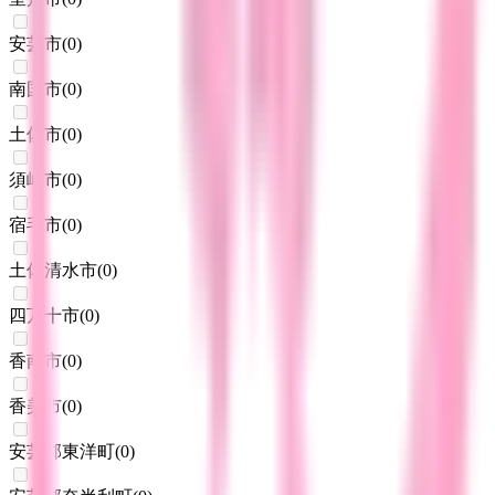
安芸市
(
0
)
南国市
(
0
)
土佐市
(
0
)
須崎市
(
0
)
宿毛市
(
0
)
土佐清水市
(
0
)
四万十市
(
0
)
香南市
(
0
)
香美市
(
0
)
安芸郡東洋町
(
0
)