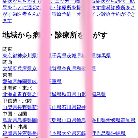
症状からさがす (症状チェッカー)
気になる症状から調べ、結
果をもとに適切な病院・診療所を提案します
歯科診療所をさ
がす
歯医者さんの対面診療予約・オンライン診療予約ができ
ます
地域から病院・診療所をさがす
関東
東京都
神奈川県
埼玉県
千葉県
茨城県
栃木県
群馬県
関西
大阪府
兵庫県
京都府
滋賀県
奈良県
和歌山県
東海
愛知県
静岡県
岐阜県
三重県
北海道・東北
北海道
青森県
岩手県
宮城県
秋田県
山形県
福島県
甲信越・北陸
山梨県
長野県
新潟県
富山県
石川県
福井県
中国・四国
鳥取県
島根県
岡山県
広島県
山口県
徳島県
香川県
愛媛県
高知県
九州・沖縄
福岡県
佐賀県
長崎県
熊本県
大分県
宮崎県
鹿児島県
沖縄県