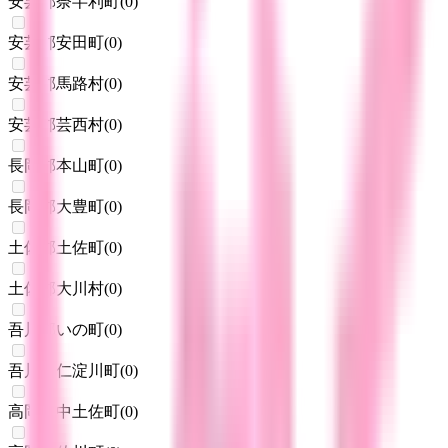
安芸郡奈半利町
(
0
)
安芸郡安田町
(
0
)
安芸郡馬路村
(
0
)
安芸郡芸西村
(
0
)
長岡郡本山町
(
0
)
長岡郡大豊町
(
0
)
土佐郡土佐町
(
0
)
土佐郡大川村
(
0
)
吾川郡いの町
(
0
)
吾川郡仁淀川町
(
0
)
高岡郡中土佐町
(
0
)