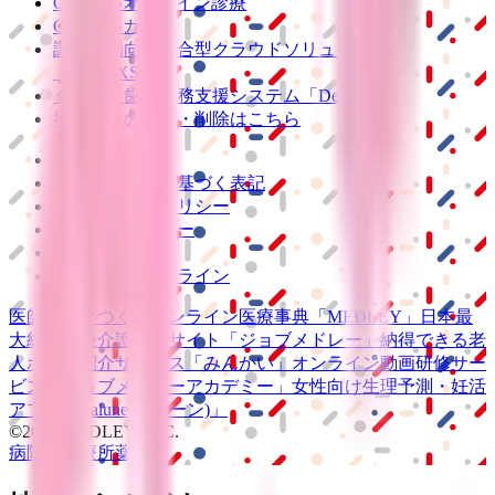
CLINICSオンライン診療
CLINICSカルテ
調剤薬局向け統合型クラウドソリューション
「MEDIXS」
クラウド歯科業務
支援システム
「Dentis」
掲載情報の修正・削除はこちら
利用規約
特定商取引法に基づく表記
プライバシーポリシー
外部送信ポリシー
運営会社
ロゴ利用ガイドライン
医師たちがつくる
オンライン医療事典
「MEDLEY」
日本最
大級の
医療介護求人サイト
「ジョブメドレー」
納得できる
老
人ホーム紹介サービス
「みんかい」
オンライン
動画研修サー
ビス
「ジョブメドレー
アカデミー」
女性向け
生理予測・妊活
アプリ
「Lalune(ラルーン)」
©2016 MEDLEY, INC.
病院・診療所
薬局