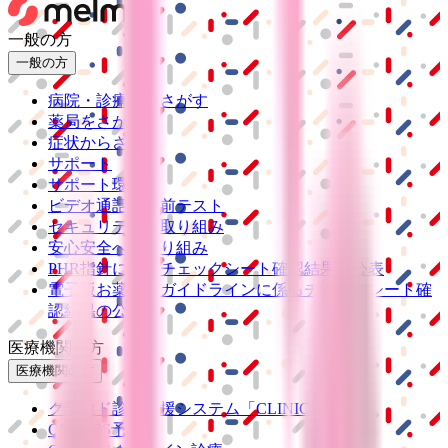
一般の方
一般の方
病院・診療所をさがす
薬局をさがす
症状からさがす
サポート
サポート環境
ビデオ通話の事前テスト
セキュリティの取り組み
安心安全への取り組み
PHR指針に係るチェックシート確認結果の公表
電子版お薬手帳ガイドラインに係るチェックシート確
認結果の公表
医療機関の方
医療機関の方
クラウド診療
支援システム
「CLINICS」
CLINICS予約