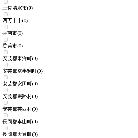
土佐清水市
(
0
)
四万十市
(
0
)
香南市
(
0
)
香美市
(
0
)
安芸郡東洋町
(
0
)
安芸郡奈半利町
(
0
)
安芸郡安田町
(
0
)
安芸郡馬路村
(
0
)
安芸郡芸西村
(
0
)
長岡郡本山町
(
0
)
長岡郡大豊町
(
0
)