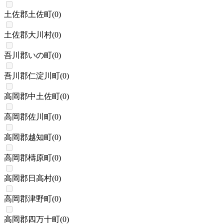
土佐郡土佐町
(
0
)
土佐郡大川村
(
0
)
吾川郡いの町
(
0
)
吾川郡仁淀川町
(
0
)
高岡郡中土佐町
(
0
)
高岡郡佐川町
(
0
)
高岡郡越知町
(
0
)
高岡郡檮原町
(
0
)
高岡郡日高村
(
0
)
高岡郡津野町
(
0
)
高岡郡四万十町
(
0
)