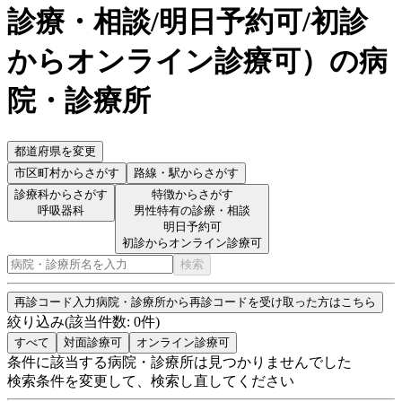
診療・相談/明日予約可/初診
からオンライン診療可
）
の病
院・診療所
都道府県を変更
市区町村
からさがす
路線・駅
からさがす
診療科からさがす
特徴からさがす
呼吸器科
男性特有の診療・相談
明日予約可
初診からオンライン診療可
検索
再診コード入力
病院・診療所から再診コードを受け取った方はこちら
絞り込み
(該当件数:
0
件)
すべて
対面診療可
オンライン診療可
条件に該当する病院・診療所は見つかりませんでした
検索条件を変更して、検索し直してください