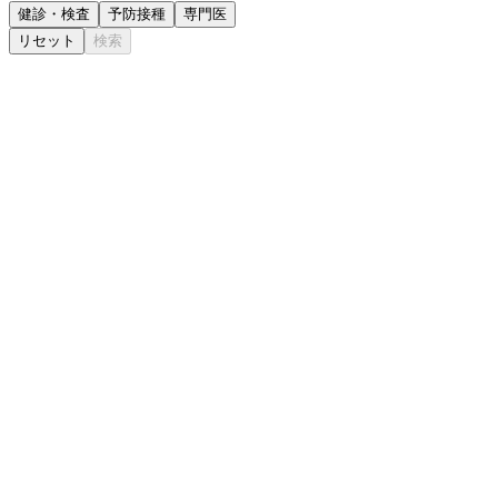
健診・検査
予防接種
専門医
リセット
検索