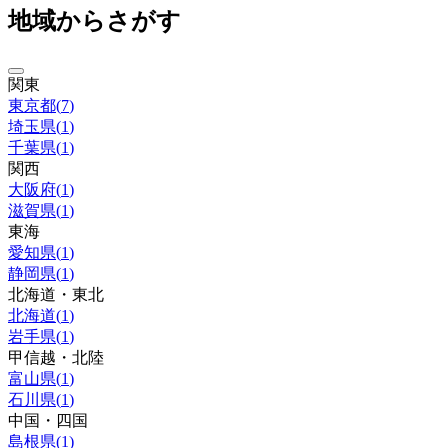
地域からさがす
関東
東京都
(
7
)
埼玉県
(
1
)
千葉県
(
1
)
関西
大阪府
(
1
)
滋賀県
(
1
)
東海
愛知県
(
1
)
静岡県
(
1
)
北海道・東北
北海道
(
1
)
岩手県
(
1
)
甲信越・北陸
富山県
(
1
)
石川県
(
1
)
中国・四国
島根県
(
1
)