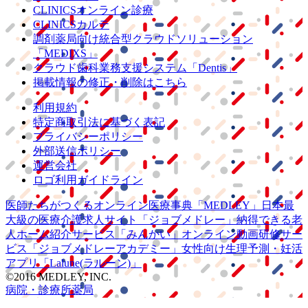
CLINICSオンライン診療
CLINICSカルテ
調剤薬局向け統合型クラウドソリューション
「MEDIXS」
クラウド歯科業務
支援システム
「Dentis」
掲載情報の修正・削除はこちら
利用規約
特定商取引法に基づく表記
プライバシーポリシー
外部送信ポリシー
運営会社
ロゴ利用ガイドライン
医師たちがつくる
オンライン医療事典
「MEDLEY」
日本最
大級の
医療介護求人サイト
「ジョブメドレー」
納得できる
老
人ホーム紹介サービス
「みんかい」
オンライン
動画研修サー
ビス
「ジョブメドレー
アカデミー」
女性向け
生理予測・妊活
アプリ
「Lalune(ラルーン)」
©2016 MEDLEY, INC.
病院・診療所
薬局