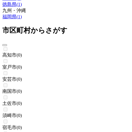
徳島県
(
1
)
九州・沖縄
福岡県
(
1
)
市区町村からさがす
高知市
(
0
)
室戸市
(
0
)
安芸市
(
0
)
南国市
(
0
)
土佐市
(
0
)
須崎市
(
0
)
宿毛市
(
0
)