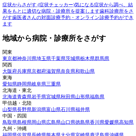
症状からさがす (症状チェッカー)
気になる症状から調べ、結
果をもとに適切な病院・診療所を提案します
歯科診療所をさ
がす
歯医者さんの対面診療予約・オンライン診療予約ができ
ます
地域から病院・診療所をさがす
関東
東京都
神奈川県
埼玉県
千葉県
茨城県
栃木県
群馬県
関西
大阪府
兵庫県
京都府
滋賀県
奈良県
和歌山県
東海
愛知県
静岡県
岐阜県
三重県
北海道・東北
北海道
青森県
岩手県
宮城県
秋田県
山形県
福島県
甲信越・北陸
山梨県
長野県
新潟県
富山県
石川県
福井県
中国・四国
鳥取県
島根県
岡山県
広島県
山口県
徳島県
香川県
愛媛県
高知県
九州・沖縄
福岡県
佐賀県
長崎県
熊本県
大分県
宮崎県
鹿児島県
沖縄県