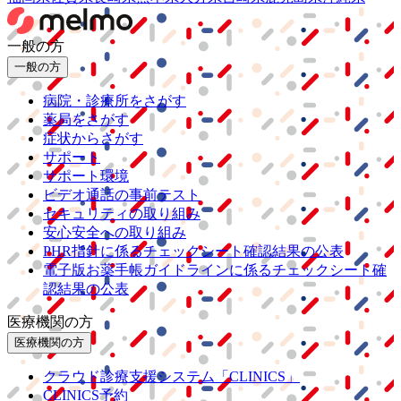
一般の方
一般の方
病院・診療所をさがす
薬局をさがす
症状からさがす
サポート
サポート環境
ビデオ通話の事前テスト
セキュリティの取り組み
安心安全への取り組み
PHR指針に係るチェックシート確認結果の公表
電子版お薬手帳ガイドラインに係るチェックシート確
認結果の公表
医療機関の方
医療機関の方
クラウド診療
支援システム
「CLINICS」
CLINICS予約