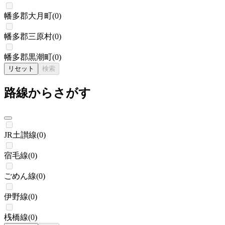
幡多郡大月町
(
0
)
幡多郡三原村
(
0
)
幡多郡黒潮町
(
0
)
リセット
検索
路線からさがす
JR土讃線
(
0
)
宿毛線
(
0
)
ごめん線
(
0
)
伊野線
(
0
)
桟橋線
(
0
)