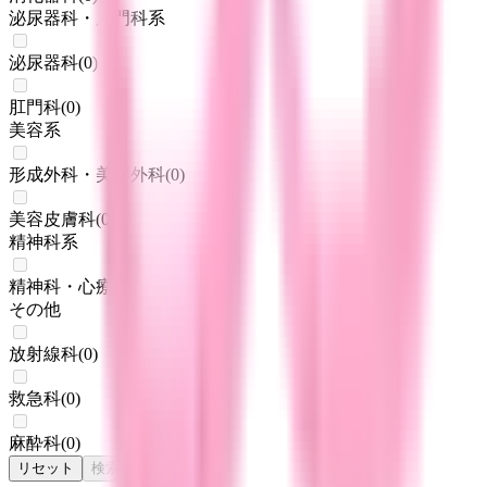
泌尿器科・肛門科系
泌尿器科
(
0
)
肛門科
(
0
)
美容系
形成外科・美容外科
(
0
)
美容皮膚科
(
0
)
精神科系
精神科・心療内科
(
0
)
その他
放射線科
(
0
)
救急科
(
0
)
麻酔科
(
0
)
リセット
検索