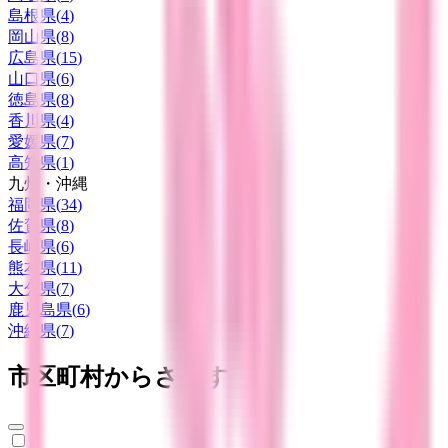
島根県
(
4
)
岡山県
(
8
)
広島県
(
15
)
山口県
(
6
)
徳島県
(
8
)
香川県
(
4
)
愛媛県
(
7
)
高知県
(
1
)
九州・沖縄
福岡県
(
34
)
佐賀県
(
8
)
長崎県
(
6
)
熊本県
(
11
)
大分県
(
7
)
鹿児島県
(
6
)
沖縄県
(
7
)
市区町村からさがす