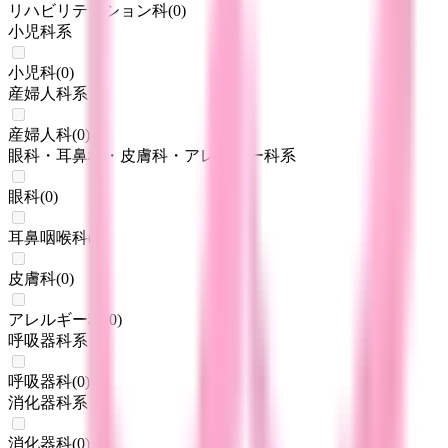
リハビリテーション科
(
0
)
小児科系
小児科
(
0
)
産婦人科系
産婦人科
(
0
)
眼科・耳鼻科・皮膚科・アレルギー科系
眼科
(
0
)
耳鼻咽喉科
(
0
)
皮膚科
(
0
)
アレルギー科
(
0
)
呼吸器科系
呼吸器科
(
0
)
消化器科系
消化器科
(
0
)