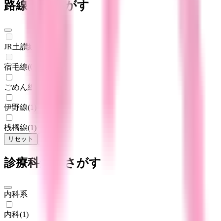
路線からさがす
JR土讃線
(
0
)
宿毛線
(
0
)
ごめん線
(
1
)
伊野線
(
1
)
桟橋線
(
1
)
リセット
検索
診療科からさがす
内科系
内科
(
1
)