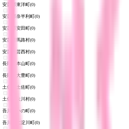
安芸郡東洋町
(
0
)
安芸郡奈半利町
(
0
)
安芸郡安田町
(
0
)
安芸郡馬路村
(
0
)
安芸郡芸西村
(
0
)
長岡郡本山町
(
0
)
長岡郡大豊町
(
0
)
土佐郡土佐町
(
0
)
土佐郡大川村
(
0
)
吾川郡いの町
(
0
)
吾川郡仁淀川町
(
0
)