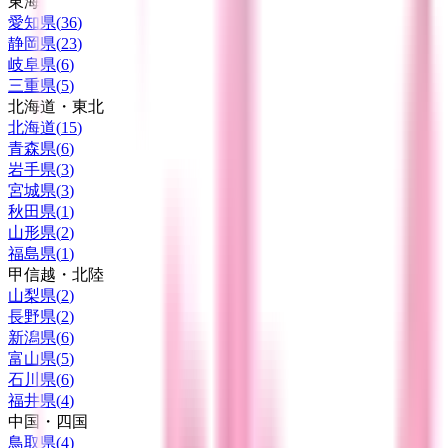
東海
愛知県
(
36
)
静岡県
(
23
)
岐阜県
(
6
)
三重県
(
5
)
北海道・東北
北海道
(
15
)
青森県
(
6
)
岩手県
(
3
)
宮城県
(
3
)
秋田県
(
1
)
山形県
(
2
)
福島県
(
1
)
甲信越・北陸
山梨県
(
2
)
長野県
(
2
)
新潟県
(
6
)
富山県
(
5
)
石川県
(
6
)
福井県
(
4
)
中国・四国
鳥取県
(
4
)