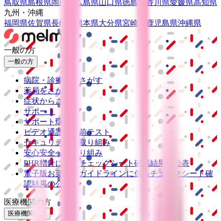
鳥取県
島根県
岡山県
広島県
山口県
徳島県
香川県
愛媛県
高知県
九州・沖縄
福岡県
佐賀県
長崎県
熊本県
大分県
宮崎県
鹿児島県
沖縄県
一般の方
一般の方
病院・診療所をさがす
薬局をさがす
症状からさがす
サポート
サポート環境
ビデオ通話の事前テスト
セキュリティの取り組み
安心安全への取り組み
PHR指針に係るチェックシート確認結果の公表
電子版お薬手帳ガイドラインに係るチェックシート確
認結果の公表
医療機関の方
医療機関の方