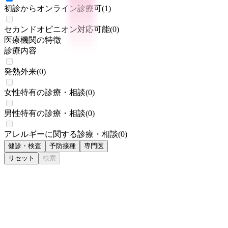
初診からオンライン診療可
(
1
)
セカンドオピニオン対応可能
(
0
)
医療機関の特徴
診療内容
発熱外来
(
0
)
女性特有の診療・相談
(
0
)
男性特有の診療・相談
(
0
)
アレルギーに関する診療・相談
(
0
)
健診・検査
予防接種
専門医
リセット
検索