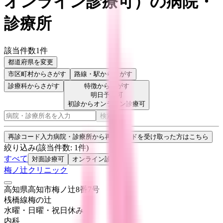
オンライン診療可
）
の病院・
診療所
該当件数
1
件
都道府県を変更
市区町村
からさがす
路線・駅
からさがす
診療科からさがす
特徴からさがす
明日予約可
初診からオンライン診療可
検索
再診コード入力
病院・診療所から再診コードを受け取った方はこちら
絞り込み
(該当件数:
1
件)
すべて
対面診療可
オンライン診療可
梅ノ辻クリニック
高知県高知市梅ノ辻8番7号
桟橋線
梅の辻
水曜・日曜・祝日
休み
内科