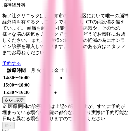
脳神経外科
梅ノ辻クリニックは、高知市の潮江地区において唯一の脳神
経外科を有するクリニックです。MRI、CTの両設備を備え
ています。 頭痛を起こす可能性のある病気や、その他の
様々な脳の病気もチェックできます。 どうぞお気軽にお越
しください。 また、患者様の通院負担の軽減の為にオンラ
イン診療を導入しております。 ご興味のある方はスタッフ
までお尋ねください。
予約する
診療時間
月
火
水
木
金
土
日
祝
14:30〜16:00
●
15:00〜18:00
●
15:30〜16:30
●
さらに表示
※ 医療機関の診療時間は上記の通りですが、すでに予約が
埋まっている場合や病院の都合などにより実際に予約可能な
日時と異なる場合がありますのでご了承ください
前へ