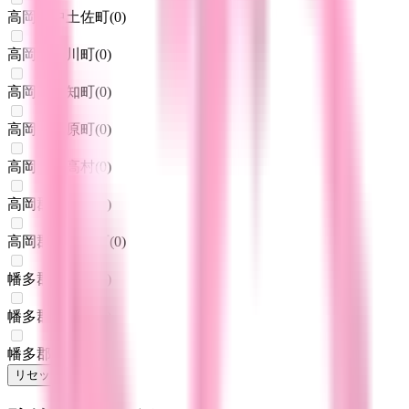
高岡郡中土佐町
(
0
)
高岡郡佐川町
(
0
)
高岡郡越知町
(
0
)
高岡郡檮原町
(
0
)
高岡郡日高村
(
0
)
高岡郡津野町
(
0
)
高岡郡四万十町
(
0
)
幡多郡大月町
(
0
)
幡多郡三原村
(
0
)
幡多郡黒潮町
(
0
)
リセット
検索