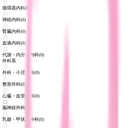
循環器内科
(
0
)
神経内科
(
0
)
腎臓内科
(
0
)
血液内科
(
0
)
代謝・内分泌内科
(
0
)
外科系
外科・小児外科
(
0
)
整形外科
(
0
)
心臓・血管外科
(
0
)
脳神経外科
(
1
)
乳腺・甲状腺外科
(
0
)