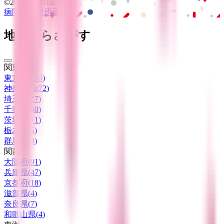
©2016 MEDLEY, INC.
病院・診療所
薬局
地域からさがす
関東
東京都
(
195
)
神奈川県
(
72
)
埼玉県
(
27
)
千葉県
(
30
)
茨城県
(
11
)
栃木県
(
5
)
群馬県
(
8
)
関西
大阪府
(
91
)
兵庫県
(
47
)
京都府
(
18
)
滋賀県
(
4
)
奈良県
(
7
)
和歌山県
(
4
)