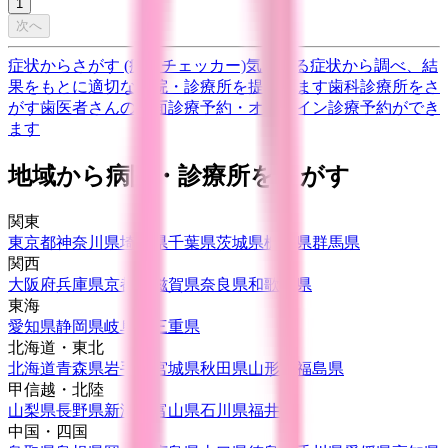
1
次へ
症状からさがす (症状チェッカー)
気になる症状から調べ、結
果をもとに適切な病院・診療所を提案します
歯科診療所をさ
がす
歯医者さんの対面診療予約・オンライン診療予約ができ
ます
地域から病院・診療所をさがす
関東
東京都
神奈川県
埼玉県
千葉県
茨城県
栃木県
群馬県
関西
大阪府
兵庫県
京都府
滋賀県
奈良県
和歌山県
東海
愛知県
静岡県
岐阜県
三重県
北海道・東北
北海道
青森県
岩手県
宮城県
秋田県
山形県
福島県
甲信越・北陸
山梨県
長野県
新潟県
富山県
石川県
福井県
中国・四国