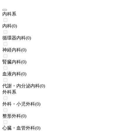
内科系
内科
(
0
)
循環器内科
(
0
)
神経内科
(
0
)
腎臓内科
(
0
)
血液内科
(
0
)
代謝・内分泌内科
(
0
)
外科系
外科・小児外科
(
0
)
整形外科
(
0
)
心臓・血管外科
(
0
)