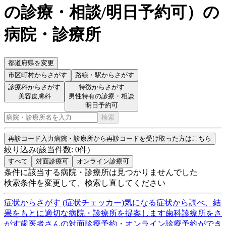
の診療・相談/明日予約可
）
の
病院・診療所
都道府県を変更
市区町村
からさがす
路線・駅
からさがす
診療科からさがす
特徴からさがす
美容皮膚科
男性特有の診療・相談
明日予約可
検索
再診コード入力
病院・診療所から再診コードを受け取った方はこちら
絞り込み
(該当件数:
0
件)
すべて
対面診療可
オンライン診療可
条件に該当する病院・診療所は見つかりませんでした
検索条件を変更して、検索し直してください
症状からさがす (症状チェッカー)
気になる症状から調べ、結
果をもとに適切な病院・診療所を提案します
歯科診療所をさ
がす
歯医者さんの対面診療予約・オンライン診療予約ができ