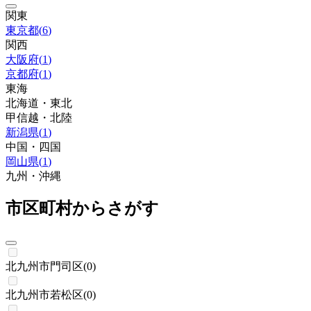
関東
東京都
(
6
)
関西
大阪府
(
1
)
京都府
(
1
)
東海
北海道・東北
甲信越・北陸
新潟県
(
1
)
中国・四国
岡山県
(
1
)
九州・沖縄
市区町村からさがす
北九州市門司区
(
0
)
北九州市若松区
(
0
)