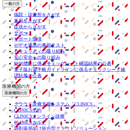
一般の方
病院・診療所をさがす
薬局をさがす
症状からさがす
サポート
サポート環境
ビデオ通話の事前テスト
セキュリティの取り組み
安心安全への取り組み
PHR指針に係るチェックシート確認結果の公表
電子版お薬手帳ガイドラインに係るチェックシート確
認結果の公表
医療機関の方
医療機関の方
クラウド診療
支援システム
「CLINICS」
CLINICS予約
CLINICSオンライン診療
CLINICSカルテ
調剤薬局向け統合型クラウドソリューション