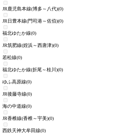
JR鹿児島本線(博多～八代)
(
0
)
JR日豊本線(門司港～佐伯)
(
0
)
福北ゆたか線
(
0
)
JR筑肥線(姪浜～西唐津)
(
0
)
若松線
(
0
)
福北ゆたか線(折尾～桂川)
(
0
)
ゆふ高原線
(
0
)
JR後藤寺線
(
0
)
海の中道線
(
0
)
JR香椎線(香椎～宇美)
(
0
)
西鉄天神大牟田線
(
0
)