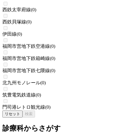
西鉄太宰府線
(
0
)
西鉄貝塚線
(
0
)
伊田線
(
0
)
福岡市営地下鉄空港線
(
0
)
福岡市営地下鉄箱崎線
(
0
)
福岡市営地下鉄七隈線
(
0
)
北九州モノレール
(
0
)
筑豊電気鉄道線
(
0
)
門司港レトロ観光線
(
0
)
リセット
検索
診療科からさがす