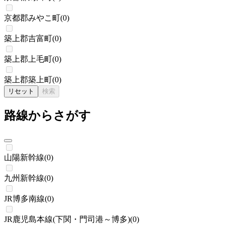
京都郡みやこ町
(
0
)
築上郡吉富町
(
0
)
築上郡上毛町
(
0
)
築上郡築上町
(
0
)
リセット
検索
路線からさがす
山陽新幹線
(
0
)
九州新幹線
(
0
)
JR博多南線
(
0
)
JR鹿児島本線(下関・門司港～博多)
(
0
)