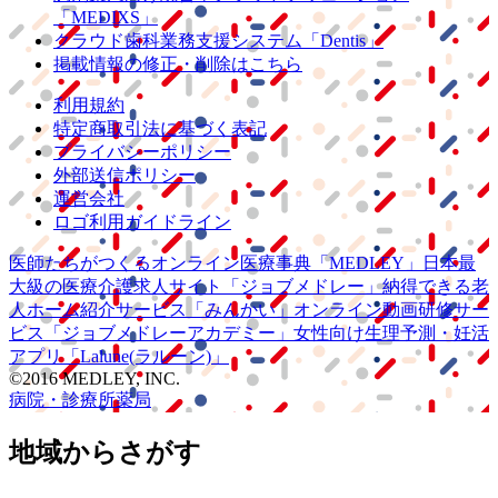
「MEDIXS」
クラウド歯科業務
支援システム
「Dentis」
掲載情報の修正・削除はこちら
利用規約
特定商取引法に基づく表記
プライバシーポリシー
外部送信ポリシー
運営会社
ロゴ利用ガイドライン
医師たちがつくる
オンライン医療事典
「MEDLEY」
日本最
大級の
医療介護求人サイト
「ジョブメドレー」
納得できる
老
人ホーム紹介サービス
「みんかい」
オンライン
動画研修サー
ビス
「ジョブメドレー
アカデミー」
女性向け
生理予測・妊活
アプリ
「Lalune(ラルーン)」
©2016 MEDLEY, INC.
病院・診療所
薬局
地域からさがす