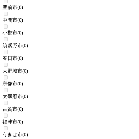
豊前市
(
0
)
中間市
(
0
)
小郡市
(
0
)
筑紫野市
(
0
)
春日市
(
0
)
大野城市
(
0
)
宗像市
(
0
)
太宰府市
(
0
)
古賀市
(
0
)
福津市
(
0
)
うきは市
(
0
)