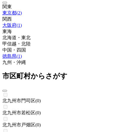
関東
東京都
(
2
)
関西
大阪府
(
1
)
東海
北海道・東北
甲信越・北陸
中国・四国
徳島県
(
1
)
九州・沖縄
市区町村からさがす
北九州市門司区
(
0
)
北九州市若松区
(
0
)
北九州市戸畑区
(
0
)