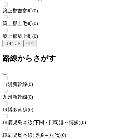
築上郡吉富町
(
0
)
築上郡上毛町
(
0
)
築上郡築上町
(
0
)
リセット
検索
路線からさがす
山陽新幹線
(
0
)
九州新幹線
(
0
)
JR博多南線
(
0
)
JR鹿児島本線(下関・門司港～博多)
(
0
)
JR鹿児島本線(博多～八代)
(
0
)