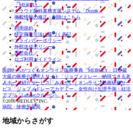
「MEDIXS」
クラウド歯科業務
支援システム
「Dentis」
掲載情報の修正・削除はこちら
利用規約
特定商取引法に基づく表記
プライバシーポリシー
外部送信ポリシー
運営会社
ロゴ利用ガイドライン
医師たちがつくる
オンライン医療事典
「MEDLEY」
日本最
大級の
医療介護求人サイト
「ジョブメドレー」
納得できる
老
人ホーム紹介サービス
「みんかい」
オンライン
動画研修サー
ビス
「ジョブメドレー
アカデミー」
女性向け
生理予測・妊活
アプリ
「Lalune(ラルーン)」
©2016 MEDLEY, INC.
病院・診療所
薬局
地域からさがす