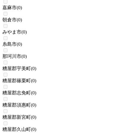
嘉麻市
(
0
)
朝倉市
(
0
)
みやま市
(
0
)
糸島市
(
0
)
那珂川市
(
0
)
糟屋郡宇美町
(
0
)
糟屋郡篠栗町
(
0
)
糟屋郡志免町
(
0
)
糟屋郡須惠町
(
0
)
糟屋郡新宮町
(
0
)
糟屋郡久山町
(
0
)