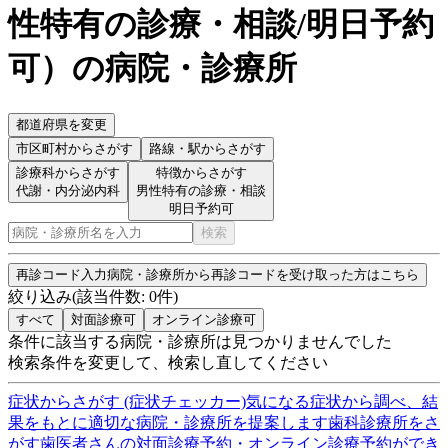
性特有の診療・相談/明日予約
可
）
の病院・診療所
都道府県を変更
市区町村
からさがす
路線・駅
からさがす
診療科からさがす
特徴からさがす
代謝・内分泌内科
男性特有の診療・相談
明日予約可
検索
再診コード入力
病院・診療所から再診コードを受け取った方はこちら
絞り込み
(該当件数:
0
件)
すべて
対面診療可
オンライン診療可
条件に該当する病院・診療所は見つかりませんでした
検索条件を変更して、検索し直してください
症状からさがす (症状チェッカー)
気になる症状から調べ、結
果をもとに適切な病院・診療所を提案します
歯科診療所をさ
がす
歯医者さんの対面診療予約・オンライン診療予約ができ