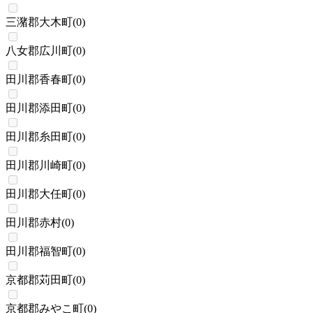
三潴郡大木町
(
0
)
八女郡広川町
(
0
)
田川郡香春町
(
0
)
田川郡添田町
(
0
)
田川郡糸田町
(
0
)
田川郡川崎町
(
0
)
田川郡大任町
(
0
)
田川郡赤村
(
0
)
田川郡福智町
(
0
)
京都郡苅田町
(
0
)
京都郡みやこ町
(
0
)