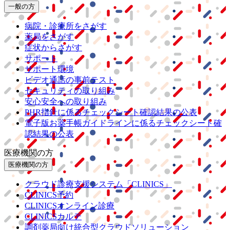
一般の方
病院・診療所をさがす
薬局をさがす
症状からさがす
サポート
サポート環境
ビデオ通話の事前テスト
セキュリティの取り組み
安心安全への取り組み
PHR指針に係るチェックシート確認結果の公表
電子版お薬手帳ガイドラインに係るチェックシート確
認結果の公表
医療機関の方
医療機関の方
クラウド診療
支援システム
「CLINICS」
CLINICS予約
CLINICSオンライン診療
CLINICSカルテ
調剤薬局向け統合型クラウドソリューション