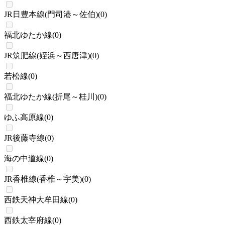
JR日豊本線(門司港～佐伯)
(
0
)
福北ゆたか線
(
0
)
JR筑肥線(姪浜～西唐津)
(
0
)
若松線
(
0
)
福北ゆたか線(折尾～桂川)
(
0
)
ゆふ高原線
(
0
)
JR後藤寺線
(
0
)
海の中道線
(
0
)
JR香椎線(香椎～宇美)
(
0
)
西鉄天神大牟田線
(
0
)
西鉄太宰府線
(
0
)