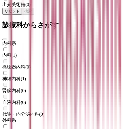
出光美術館
(
0
)
リセット
検索
診療科からさがす
内科系
内科
(
1
)
循環器内科
(
0
)
神経内科
(
1
)
腎臓内科
(
0
)
血液内科
(
0
)
代謝・内分泌内科
(
0
)
外科系