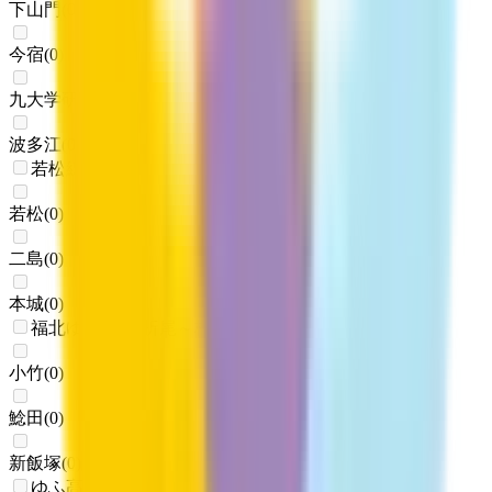
下山門
(
0
)
今宿
(
0
)
九大学研都市
(
0
)
波多江
(
0
)
若松線
若松
(
0
)
二島
(
0
)
本城
(
0
)
福北ゆたか線(折尾～桂川)
小竹
(
0
)
鯰田
(
0
)
新飯塚
(
0
)
ゆふ高原線