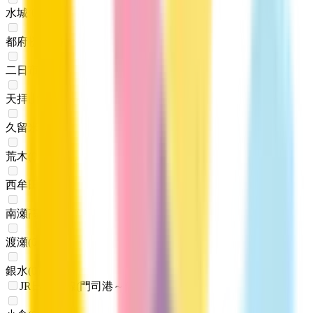
水城
(
0
)
都府楼南
(
0
)
二日市
(
0
)
天拝山
(
0
)
久留米
(
0
)
荒木
(
0
)
西牟田
(
0
)
南瀬高
(
0
)
渡瀬
(
0
)
銀水
(
0
)
JR日豊本線(門司港～佐伯)