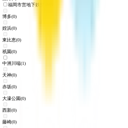
福岡市営地下鉄空港線
博多
(
0
)
姪浜
(
0
)
東比恵
(
0
)
祇園
(
0
)
中洲川端
(
1
)
天神
(
0
)
赤坂
(
0
)
大濠公園
(
0
)
西新
(
0
)
藤崎
(
0
)