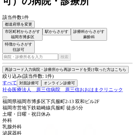
可
）
の病院・診療所
該当件数
1
件
都道府県を変更
市区町村からさがす
駅からさがす
診療科からさがす
福岡市博多区
麻酔科
特徴からさがす
往診可
検索
再診コード入力
病院・診療所から再診コードを受け取った方はこちら
絞り込み
(該当件数:
1
件)
すべて
対面診療可
オンライン診療可
社会医療法人 原三信病院 原三信おおはまクリニック
福岡県福岡市博多区下呉服町2-13 双和ビル2F
福岡市営地下鉄箱崎線
呉服町
徒歩
5
分
土曜・日曜・祝日
休み
外科
乳腺外科
泌尿器科