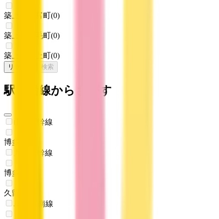
築上郡吉富町
(
0
)
築上郡上毛町
(
0
)
築上郡築上町
(
0
)
リセット
検索
駅・沿線からさがす
山陽新幹線
博多
(
0
)
九州新幹線
博多
(
0
)
久留米
(
0
)
JR博多南線