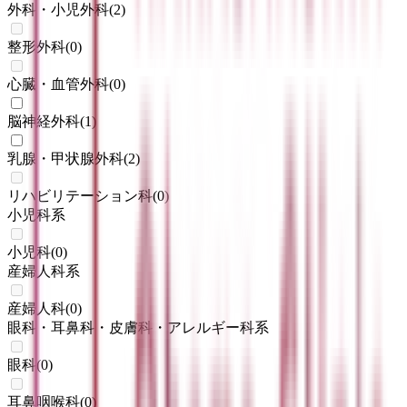
外科・小児外科
(
2
)
整形外科
(
0
)
心臓・血管外科
(
0
)
脳神経外科
(
1
)
乳腺・甲状腺外科
(
2
)
リハビリテーション科
(
0
)
小児科系
小児科
(
0
)
産婦人科系
産婦人科
(
0
)
眼科・耳鼻科・皮膚科・アレルギー科系
眼科
(
0
)
耳鼻咽喉科
(
0
)