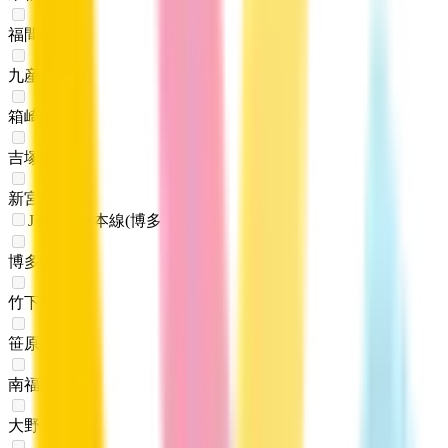
福間
(
0
)
九産大前
(
0
)
箱崎
(
0
)
吉塚
(
0
)
新宮中央
(
0
)
JR鹿児島本線(博多～八代)
博多
(
0
)
竹下
(
0
)
笹原
(
0
)
南福岡
(
0
)
大野城
(
0
)