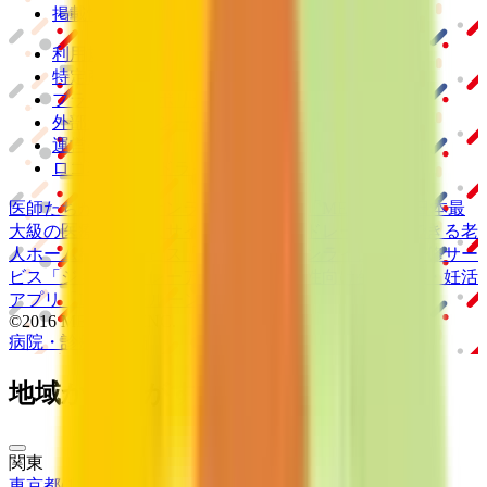
掲載情報の修正・削除はこちら
利用規約
特定商取引法に基づく表記
プライバシーポリシー
外部送信ポリシー
運営会社
ロゴ利用ガイドライン
医師たちがつくる
オンライン医療事典
「MEDLEY」
日本最
大級の
医療介護求人サイト
「ジョブメドレー」
納得できる
老
人ホーム紹介サービス
「みんかい」
オンライン
動画研修サー
ビス
「ジョブメドレー
アカデミー」
女性向け
生理予測・妊活
アプリ
「Lalune(ラルーン)」
©2016 MEDLEY, INC.
病院・診療所
薬局
地域からさがす
関東
東京都
(
1
)