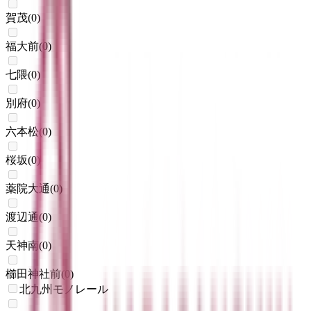
賀茂
(
0
)
福大前
(
0
)
七隈
(
0
)
別府
(
0
)
六本松
(
0
)
桜坂
(
0
)
薬院大通
(
0
)
渡辺通
(
0
)
天神南
(
0
)
櫛田神社前
(
0
)
北九州モノレール