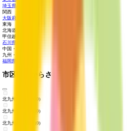
埼玉県
(
1
)
関西
大阪府
(
1
)
東海
北海道・東北
甲信越・北陸
石川県
(
1
)
中国・四国
九州・沖縄
福岡県
(
1
)
市区町村からさがす
北九州市門司区
(
0
)
北九州市若松区
(
0
)
北九州市戸畑区
(
0
)