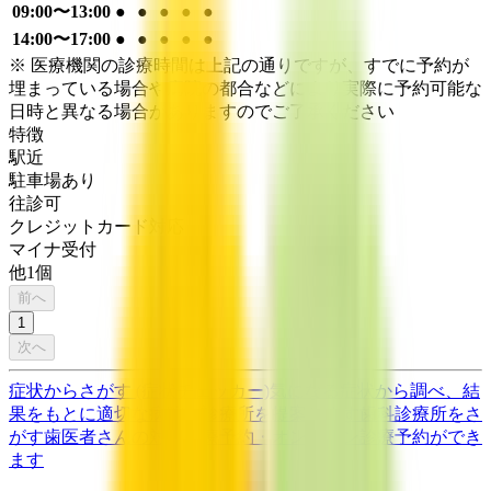
09:00〜13:00
●
●
●
●
●
14:00〜17:00
●
●
●
●
●
※ 医療機関の診療時間は上記の通りですが、すでに予約が
埋まっている場合や病院の都合などにより実際に予約可能な
日時と異なる場合がありますのでご了承ください
特徴
駅近
駐車場あり
往診可
クレジットカード対応
マイナ受付
他
1
個
前へ
1
次へ
症状からさがす (症状チェッカー)
気になる症状から調べ、結
果をもとに適切な病院・診療所を提案します
歯科診療所をさ
がす
歯医者さんの対面診療予約・オンライン診療予約ができ
ます