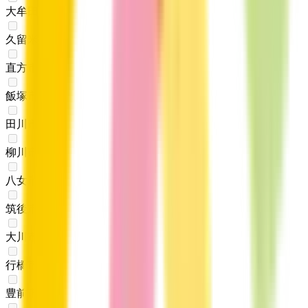
大牟田市
(
0
)
久留米市
(
0
)
直方市
(
0
)
飯塚市
(
0
)
田川市
(
0
)
柳川市
(
0
)
八女市
(
0
)
筑後市
(
0
)
大川市
(
0
)
行橋市
(
0
)
豊前市
(
0
)