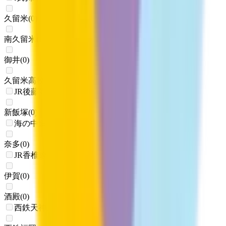
久留米
(
0
)
南久留米
(
0
)
御井
(
0
)
久留米高校前
(
0
)
JR後藤寺線
新飯塚
(
0
)
海の中道線
奈多
(
0
)
JR香椎線(香椎～宇美)
伊賀
(
0
)
酒殿
(
0
)
西鉄天神大牟田線