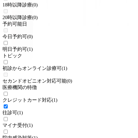
18時以降診療
(
0
)
20時以降診療
(
0
)
予約可能日
今日予約可
(
0
)
明日予約可
(
1
)
トピック
初診からオンライン診療可
(
1
)
セカンドオピニオン対応可能
(
0
)
医療機関の特徴
クレジットカード対応
(
1
)
往診可
(
1
)
マイナ受付
(
1
)
院内感染対策
(
1
)