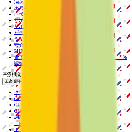
病院・診療所をさがす
薬局をさがす
症状からさがす
サポート
サポート環境
ビデオ通話の事前テスト
セキュリティの取り組み
安心安全への取り組み
PHR指針に係るチェックシート確認結果の公表
電子版お薬手帳ガイドラインに係るチェックシート確
認結果の公表
医療機関の方
医療機関の方
クラウド診療
支援システム
「CLINICS」
CLINICS予約
CLINICSオンライン診療
CLINICSカルテ
調剤薬局向け統合型クラウドソリューション
「MEDIXS」
クラウド歯科業務
支援システム
「Dentis」