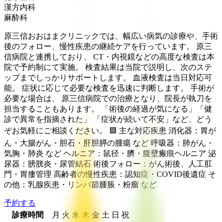
漢方内科
麻酔科
原三信おおはまクリニックでは、幅広い病気の診療や、手術
後のフォロー、慢性疾患の継続ケアを行っています。 原三
信病院と連携しており、 CT・内視鏡などの高度な検査は本
院で予約制にて実施。 検査結果は当院で説明し、次のステ
ップまでしっかりサポートします。 血液検査は当日対応可
能。 症状に応じて必要な検査を迅速に判断します。 手術が
必要な場合は、 原三信病院での治療となり、院長が執刀を
担当することもあります。 「術後の経過が気になる」「健
診で異常を指摘された」 「症状が続いて不安」など、どう
ぞお気軽にご相談ください。 🟩 主な対応疾患 消化器：胃が
ん・大腸がん・胆石・肝胆膵の腫瘍 など 呼吸器：肺がん・
気胸・肺炎 など ヘルニア：鼠径・臍・腹壁瘢痕ヘルニア 泌
尿器：膀胱炎・尿管結石 術後フォロー：がん術後、人工肛
門・胃瘻管理 高齢者の慢性疾患：認知症・COVID後遺症 そ
の他：乳腺疾患・リンパ節腫脹・粉瘤 など
予約する
診療時間
月
火
水
木
金
土
日
祝