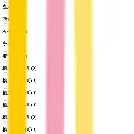
嘉麻市
(
0
)
朝倉市
(
0
)
みやま市
(
0
)
糸島市
(
0
)
那珂川市
(
0
)
糟屋郡宇美町
(
0
)
糟屋郡篠栗町
(
0
)
糟屋郡志免町
(
0
)
糟屋郡須惠町
(
0
)
糟屋郡新宮町
(
0
)
糟屋郡久山町
(
0
)