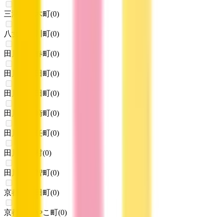
三潴郡大木町
(
0
)
八女郡広川町
(
0
)
田川郡香春町
(
0
)
田川郡添田町
(
0
)
田川郡糸田町
(
0
)
田川郡川崎町
(
0
)
田川郡大任町
(
0
)
田川郡赤村
(
0
)
田川郡福智町
(
0
)
京都郡苅田町
(
0
)
京都郡みやこ町
(
0
)