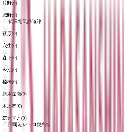
片野
(
0
)
城野
(
0
)
筑豊電気鉄道線
萩原
(
0
)
穴生
(
0
)
森下
(
0
)
今池
(
0
)
楠橋
(
0
)
新木屋瀬
(
0
)
木屋瀬
(
0
)
筑豊直方
(
0
)
門司港レトロ観光線