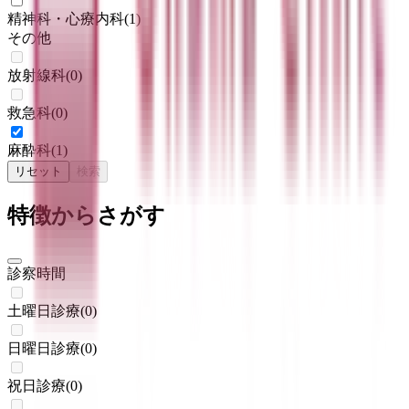
精神科・心療内科
(
1
)
その他
放射線科
(
0
)
救急科
(
0
)
麻酔科
(
1
)
リセット
検索
特徴からさがす
診察時間
土曜日診療
(
0
)
日曜日診療
(
0
)
祝日診療
(
0
)