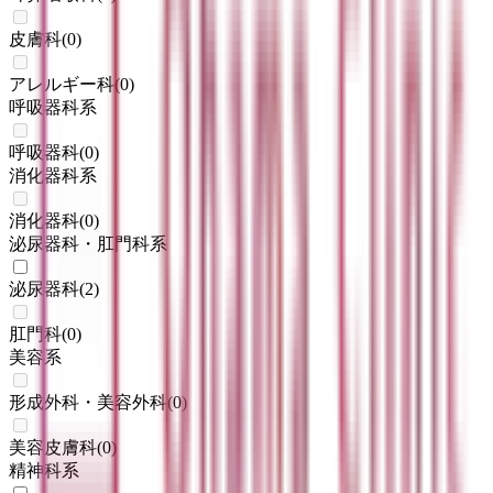
皮膚科
(
0
)
アレルギー科
(
0
)
呼吸器科系
呼吸器科
(
0
)
消化器科系
消化器科
(
0
)
泌尿器科・肛門科系
泌尿器科
(
2
)
肛門科
(
0
)
美容系
形成外科・美容外科
(
0
)
美容皮膚科
(
0
)
精神科系