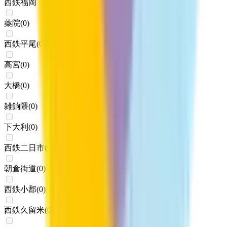
西鉄福岡（天神）
(
0
)
薬院
(
0
)
西鉄平尾
(
0
)
高宮
(
0
)
大橋
(
0
)
雑餉隈
(
0
)
下大利
(
0
)
西鉄二日市
(
0
)
朝倉街道
(
0
)
西鉄小郡
(
0
)
西鉄久留米
(
0
)