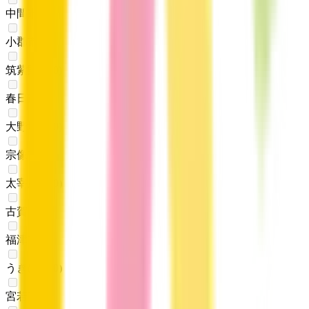
中間市
(
0
)
小郡市
(
0
)
筑紫野市
(
0
)
春日市
(
0
)
大野城市
(
0
)
宗像市
(
0
)
太宰府市
(
0
)
古賀市
(
0
)
福津市
(
0
)
うきは市
(
0
)
宮若市
(
0
)