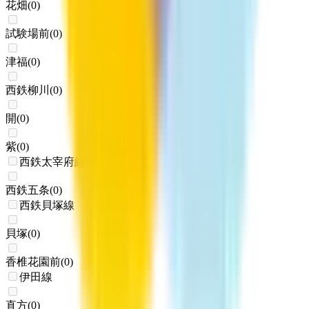
花畑
(
0
)
試験場前
(
0
)
津福
(
0
)
西鉄柳川
(
0
)
開
(
0
)
紫
(
0
)
西鉄太宰府線
西鉄五条
(
0
)
西鉄貝塚線
貝塚
(
0
)
香椎花園前
(
0
)
伊田線
直方
(
0
)