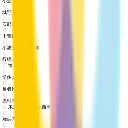
小倉
(
0
)
城野
(
0
)
安部山公園
(
0
)
下曽根
(
0
)
小波瀬西工大前
(
0
)
行橋
(
0
)
福北ゆたか線
博多
(
0
)
長者原
(
0
)
原町
(
0
)
JR筑肥線(姪浜～西唐津)
姪浜
(
0
)