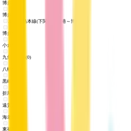
博多
(
0
)
博多南
(
0
)
JR鹿児島本線(下関・門司港～博多)
博多
(
0
)
小倉
(
0
)
九州工大前
(
0
)
八幡
(
0
)
黒崎
(
0
)
折尾
(
0
)
遠賀川
(
0
)
海老津
(
0
)
東福間
(
0
)