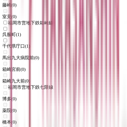
藤崎
(
0
)
室見
(
0
)
福岡市営地下鉄箱崎線
呉服町
(
1
)
千代県庁口
(
1
)
馬出九大病院前
(
0
)
箱崎宮前
(
0
)
箱崎九大前
(
0
)
福岡市営地下鉄七隈線
博多
(
0
)
薬院
(
0
)
橋本
(
0
)