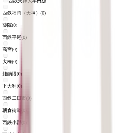
西鉄天神大牟田線
西鉄福岡（天神）
(
0
)
薬院
(
0
)
西鉄平尾
(
0
)
高宮
(
0
)
大橋
(
0
)
雑餉隈
(
0
)
下大利
(
0
)
西鉄二日市
(
0
)
朝倉街道
(
0
)
西鉄小郡
(
0
)