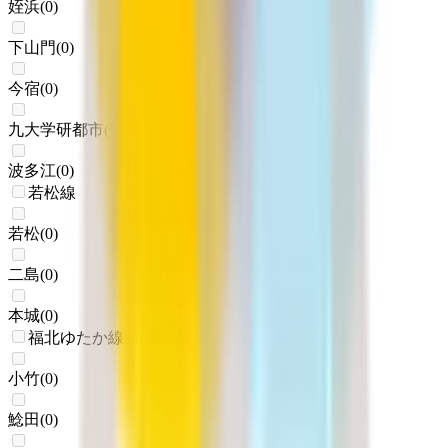
姪浜
(
0
)
下山門
(
0
)
今宿
(
0
)
九大学研都市
(
0
)
波多江
(
0
)
若松線
若松
(
0
)
二島
(
0
)
本城
(
0
)
福北ゆたか線(折尾～桂川)
小竹
(
0
)
鯰田
(
0
)