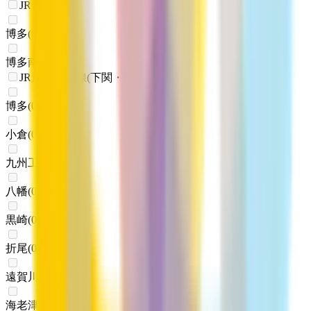
JR博多南線
博多
(
0
)
博多南
(
0
)
JR鹿児島本線(下関・門司港～博多)
博多
(
0
)
小倉
(
0
)
九州工大前
(
0
)
八幡
(
0
)
黒崎
(
0
)
折尾
(
0
)
遠賀川
(
0
)
海老津
(
0
)