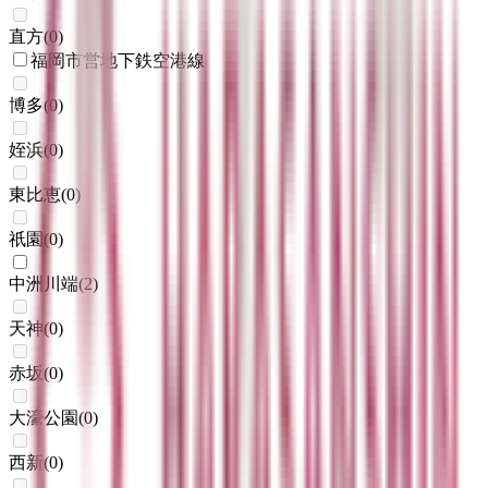
直方
(
0
)
福岡市営地下鉄空港線
博多
(
0
)
姪浜
(
0
)
東比恵
(
0
)
祇園
(
0
)
中洲川端
(
2
)
天神
(
0
)
赤坂
(
0
)
大濠公園
(
0
)
西新
(
0
)