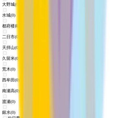
大野城
(
0
)
水城
(
0
)
都府楼南
(
0
)
二日市
(
0
)
天拝山
(
0
)
久留米
(
0
)
荒木
(
0
)
西牟田
(
0
)
南瀬高
(
0
)
渡瀬
(
0
)
銀水
(
0
)