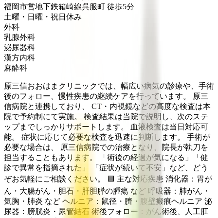
福岡市営地下鉄箱崎線
呉服町
徒歩
5
分
土曜・日曜・祝日
休み
外科
乳腺外科
泌尿器科
漢方内科
麻酔科
原三信おおはまクリニックでは、幅広い病気の診療や、手術
後のフォロー、慢性疾患の継続ケアを行っています。 原三
信病院と連携しており、 CT・内視鏡などの高度な検査は本
院で予約制にて実施。 検査結果は当院で説明し、次のステ
ップまでしっかりサポートします。 血液検査は当日対応可
能。 症状に応じて必要な検査を迅速に判断します。 手術が
必要な場合は、 原三信病院での治療となり、院長が執刀を
担当することもあります。 「術後の経過が気になる」「健
診で異常を指摘された」 「症状が続いて不安」など、どう
ぞお気軽にご相談ください。 🟩 主な対応疾患 消化器：胃が
ん・大腸がん・胆石・肝胆膵の腫瘍 など 呼吸器：肺がん・
気胸・肺炎 など ヘルニア：鼠径・臍・腹壁瘢痕ヘルニア 泌
尿器：膀胱炎・尿管結石 術後フォロー：がん術後、人工肛