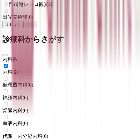
門司港レトロ観光線
出光美術館
(
0
)
リセット
検索
診療科からさがす
内科系
内科
(
2
)
循環器内科
(
0
)
神経内科
(
0
)
腎臓内科
(
0
)
血液内科
(
0
)
代謝・内分泌内科
(
0
)