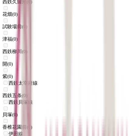
西鉄久留米
(
0
)
花畑
(
0
)
試験場前
(
0
)
津福
(
0
)
西鉄柳川
(
0
)
開
(
0
)
紫
(
0
)
西鉄太宰府線
西鉄五条
(
0
)
西鉄貝塚線
貝塚
(
0
)
香椎花園前
(
0
)
伊田線