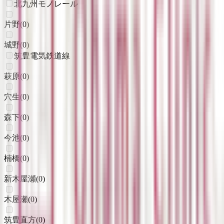
北九州モノレール
片野
(
0
)
城野
(
0
)
筑豊電気鉄道線
萩原
(
0
)
穴生
(
0
)
森下
(
0
)
今池
(
0
)
楠橋
(
0
)
新木屋瀬
(
0
)
木屋瀬
(
0
)
筑豊直方
(
0
)