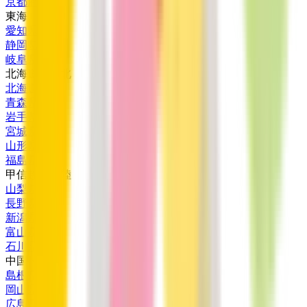
京都府
(
4
)
東海
愛知県
(
10
)
静岡県
(
2
)
岐阜県
(
1
)
北海道・東北
北海道
(
2
)
青森県
(
2
)
岩手県
(
1
)
宮城県
(
1
)
山形県
(
1
)
福島県
(
1
)
甲信越・北陸
山梨県
(
1
)
長野県
(
1
)
新潟県
(
3
)
富山県
(
2
)
石川県
(
1
)
中国・四国
島根県
(
1
)
岡山県
(
4
)
広島県
(
2
)