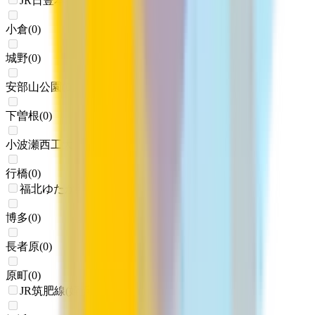
JR日豊本線(門司港～佐伯)
小倉
(
0
)
城野
(
0
)
安部山公園
(
0
)
下曽根
(
0
)
小波瀬西工大前
(
0
)
行橋
(
0
)
福北ゆたか線
博多
(
0
)
長者原
(
0
)
原町
(
0
)
JR筑肥線(姪浜～西唐津)