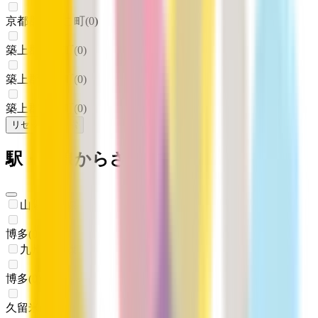
京都郡みやこ町
(
0
)
築上郡吉富町
(
0
)
築上郡上毛町
(
0
)
築上郡築上町
(
0
)
リセット
検索
駅・沿線からさがす
山陽新幹線
博多
(
0
)
九州新幹線
博多
(
0
)
久留米
(
0
)