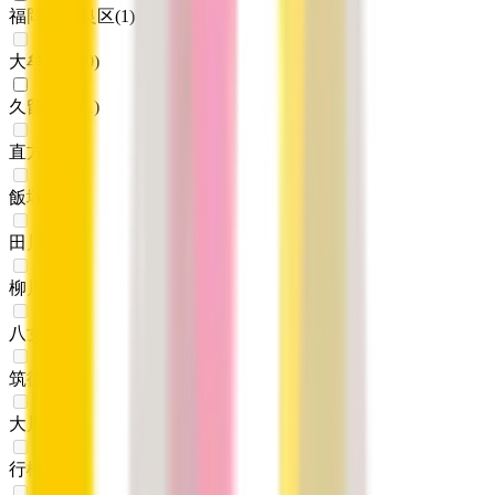
福岡市早良区
(
1
)
大牟田市
(
0
)
久留米市
(
1
)
直方市
(
0
)
飯塚市
(
0
)
田川市
(
0
)
柳川市
(
0
)
八女市
(
0
)
筑後市
(
0
)
大川市
(
0
)
行橋市
(
0
)