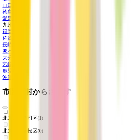
山口県
(
2
)
徳島県
(
4
)
愛媛県
(
1
)
九州・沖縄
福岡県
(
8
)
佐賀県
(
1
)
長崎県
(
1
)
熊本県
(
3
)
大分県
(
3
)
宮崎県
(
1
)
鹿児島県
(
2
)
沖縄県
(
2
)
市区町村からさがす
北九州市門司区
(
1
)
北九州市若松区
(
0
)