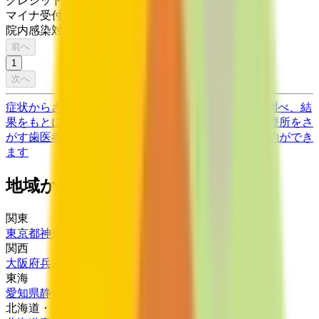
クレジットカード対応
マイナ受付
院内感染対策
前へ
1
次へ
症状からさがす (症状チェッカー)
気になる症状から調べ、結
果をもとに適切な病院・診療所を提案します
歯科診療所をさ
がす
歯医者さんの対面診療予約・オンライン診療予約ができ
ます
地域から病院・診療所をさがす
関東
東京都
神奈川県
埼玉県
千葉県
茨城県
栃木県
群馬県
関西
大阪府
兵庫県
京都府
滋賀県
奈良県
和歌山県
東海
愛知県
静岡県
岐阜県
三重県
北海道・東北