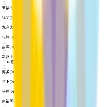
東福間
(
0
)
福間
(
0
)
九産大前
(
0
)
箱崎
(
0
)
吉塚
(
0
)
新宮中央
(
0
)
JR鹿児島本線(博多～八代)
博多
(
0
)
竹下
(
0
)
笹原
(
0
)
南福岡
(
0
)