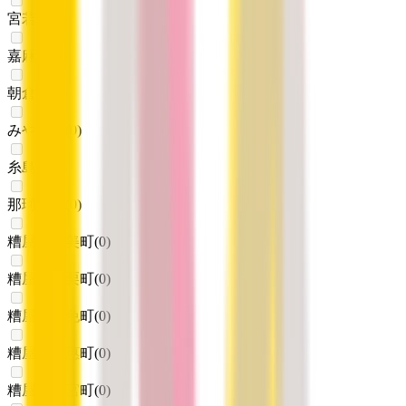
宮若市
(
0
)
嘉麻市
(
0
)
朝倉市
(
0
)
みやま市
(
0
)
糸島市
(
0
)
那珂川市
(
0
)
糟屋郡宇美町
(
0
)
糟屋郡篠栗町
(
0
)
糟屋郡志免町
(
0
)
糟屋郡須惠町
(
0
)
糟屋郡新宮町
(
0
)