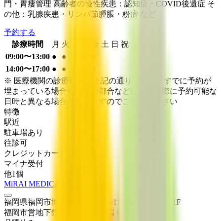
門・胃瘻管理 高齢者の慢性疾患：認知症・COVID後遺症 そ
の他：乳腺疾患・リンパ節腫脹・粉瘤 など
予約する
診療時間
月
火
水
木
金
土
日
祝
09:00〜13:00
●
●
●
●
●
14:00〜17:00
●
●
●
●
●
※ 医療機関の診療時間は上記の通りですが、すでに予約が
埋まっている場合や病院の都合などにより実際に予約可能な
日時と異なる場合がありますのでご了承ください
特徴
駅近
駐車場あり
往診可
クレジットカード対応
マイナ受付
他
1
個
MiRAI MEDICAL CLINIC
福岡県福岡市博多区下川端町3-1博多リバレイン1F
福岡市営地下鉄空港線
中洲川端
徒歩
1
分