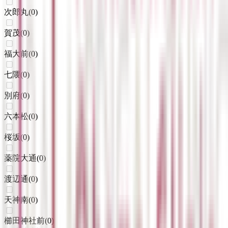
次郎丸
(
0
)
賀茂
(
0
)
福大前
(
0
)
七隈
(
0
)
別府
(
0
)
六本松
(
0
)
桜坂
(
0
)
薬院大通
(
0
)
渡辺通
(
0
)
天神南
(
0
)
櫛田神社前
(
0
)