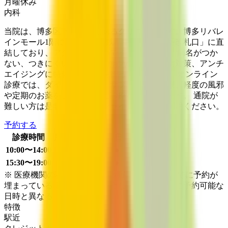
月曜
休み
内科
当院は、博多区下川端町にあるクリニックです。博多リバレ
インモール1階にあり、地下鉄「中洲川端駅6番改札口」に直
結しており、アクセスがいいです。 当院では、病名がつか
ない、つきにくい体調不良や病気の予防、未病対策、アンチ
エイジングに特化した診療を行っております。 オンライン
診療では、ダイエット外来、サプリメント外来、軽度の風邪
や定期のお薬をご希望の方に診療を行っています。 通院が
難しい方は是非、当院のオンライン診療をご利用ください。
予約する
診療時間
月
火
水
木
金
土
日
祝
10:00〜14:00
●
●
●
●
●
●
●
15:30〜19:00
●
●
●
●
●
●
●
※ 医療機関の診療時間は上記の通りですが、すでに予約が
埋まっている場合や病院の都合などにより実際に予約可能な
日時と異なる場合がありますのでご了承ください
特徴
駅近