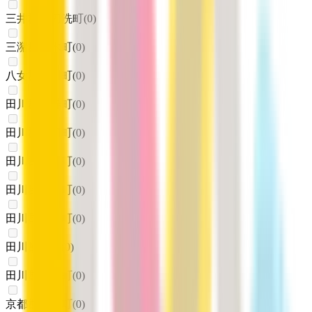
三井郡大刀洗町
(
0
)
三潴郡大木町
(
0
)
八女郡広川町
(
0
)
田川郡香春町
(
0
)
田川郡添田町
(
0
)
田川郡糸田町
(
0
)
田川郡川崎町
(
0
)
田川郡大任町
(
0
)
田川郡赤村
(
0
)
田川郡福智町
(
0
)
京都郡苅田町
(
0
)