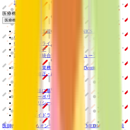
認結果の公表
医療機関の方
医療機関の方
クラウド診療
支援システム
「CLINICS」
CLINICS予約
CLINICSオンライン診療
CLINICSカルテ
調剤薬局向け統合型クラウドソリューション
「MEDIXS」
クラウド歯科業務
支援システム
「Dentis」
掲載情報の修正・削除はこちら
利用規約
特定商取引法に基づく表記
プライバシーポリシー
外部送信ポリシー
運営会社
ロゴ利用ガイドライン
医師たちがつくる
オンライン医療事典
「MEDLEY」
日本最