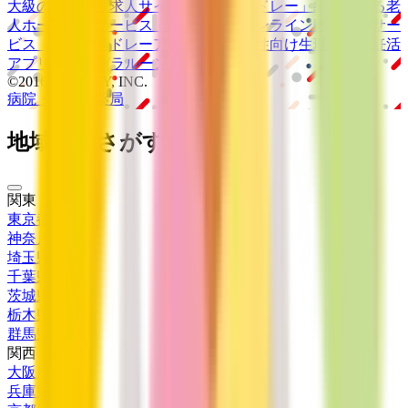
大級の
医療介護求人サイト
「ジョブメドレー」
納得できる
老
人ホーム紹介サービス
「みんかい」
オンライン
動画研修サー
ビス
「ジョブメドレー
アカデミー」
女性向け
生理予測・妊活
アプリ
「Lalune(ラルーン)」
©2016 MEDLEY, INC.
病院・診療所
薬局
地域からさがす
関東
東京都
(
34
)
神奈川県
(
20
)
埼玉県
(
10
)
千葉県
(
7
)
茨城県
(
3
)
栃木県
(
2
)
群馬県
(
1
)
関西
大阪府
(
17
)
兵庫県
(
13
)