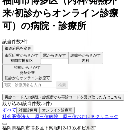
福岡市博多区
（
内科/発熱外
来/初診からオンライン診療
可
）
の病院・診療所
該当件数
2
件
都道府県を変更
市区町村からさがす
駅からさがす
診療科からさがす
福岡市博多区
内科
特徴からさがす
発熱外来
初診からオンライン診療可
検索
再診コード入力
病院・診療所から再診コードを受け取った方はこちら
絞り込み
(該当件数:
2
件)
すべて
対面診療可
オンライン診療可
社会医療法人 原三信病院 原三信おおはまクリニック
福岡県福岡市博多区下呉服町2-13 双和ビル2F