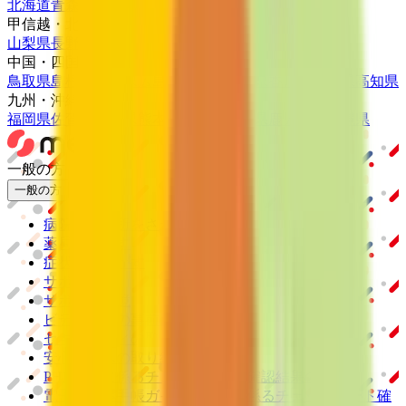
北海道
青森県
岩手県
宮城県
秋田県
山形県
福島県
甲信越・北陸
山梨県
長野県
新潟県
富山県
石川県
福井県
中国・四国
鳥取県
島根県
岡山県
広島県
山口県
徳島県
香川県
愛媛県
高知県
九州・沖縄
福岡県
佐賀県
長崎県
熊本県
大分県
宮崎県
鹿児島県
沖縄県
一般の方
一般の方
病院・診療所をさがす
薬局をさがす
症状からさがす
サポート
サポート環境
ビデオ通話の事前テスト
セキュリティの取り組み
安心安全への取り組み
PHR指針に係るチェックシート確認結果の公表
電子版お薬手帳ガイドラインに係るチェックシート確