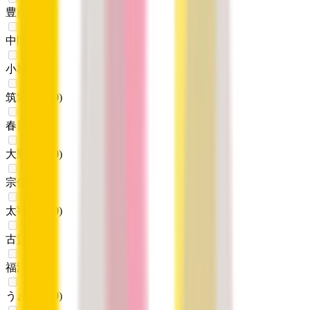
豊前市
(
0
)
中間市
(
0
)
小郡市
(
0
)
筑紫野市
(
0
)
春日市
(
0
)
大野城市
(
0
)
宗像市
(
0
)
太宰府市
(
0
)
古賀市
(
0
)
福津市
(
0
)
うきは市
(
0
)