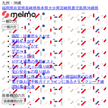
九州・沖縄
福岡県
佐賀県
長崎県
熊本県
大分県
宮崎県
鹿児島県
沖縄県
一般の方
一般の方
病院・診療所をさがす
薬局をさがす
症状からさがす
サポート
サポート環境
ビデオ通話の事前テスト
セキュリティの取り組み
安心安全への取り組み
PHR指針に係るチェックシート確認結果の公表
電子版お薬手帳ガイドラインに係るチェックシート確
認結果の公表
医療機関の方
医療機関の方