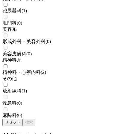
泌尿器科
(
1
)
肛門科
(
0
)
美容系
形成外科・美容外科
(
0
)
美容皮膚科
(
0
)
精神科系
精神科・心療内科
(
2
)
その他
放射線科
(
1
)
救急科
(
0
)
麻酔科
(
0
)
リセット
検索