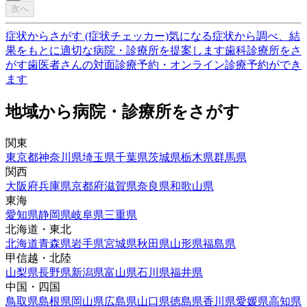
次へ
症状からさがす (症状チェッカー)
気になる症状から調べ、結
果をもとに適切な病院・診療所を提案します
歯科診療所をさ
がす
歯医者さんの対面診療予約・オンライン診療予約ができ
ます
地域から病院・診療所をさがす
関東
東京都
神奈川県
埼玉県
千葉県
茨城県
栃木県
群馬県
関西
大阪府
兵庫県
京都府
滋賀県
奈良県
和歌山県
東海
愛知県
静岡県
岐阜県
三重県
北海道・東北
北海道
青森県
岩手県
宮城県
秋田県
山形県
福島県
甲信越・北陸
山梨県
長野県
新潟県
富山県
石川県
福井県
中国・四国
鳥取県
島根県
岡山県
広島県
山口県
徳島県
香川県
愛媛県
高知県