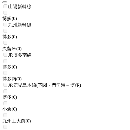
山陽新幹線
博多
(
0
)
九州新幹線
博多
(
0
)
久留米
(
0
)
JR博多南線
博多
(
0
)
博多南
(
0
)
JR鹿児島本線(下関・門司港～博多)
博多
(
0
)
小倉
(
0
)
九州工大前
(
0
)