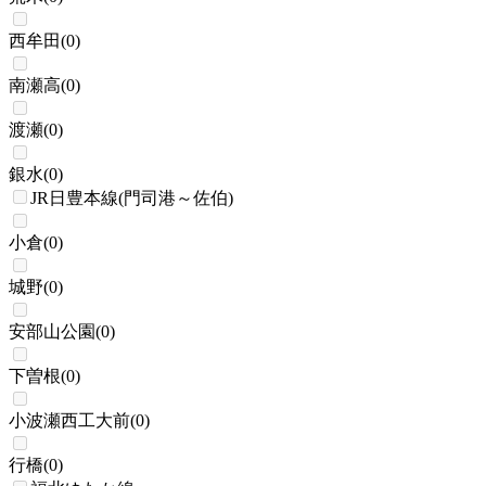
西牟田
(
0
)
南瀬高
(
0
)
渡瀬
(
0
)
銀水
(
0
)
JR日豊本線(門司港～佐伯)
小倉
(
0
)
城野
(
0
)
安部山公園
(
0
)
下曽根
(
0
)
小波瀬西工大前
(
0
)
行橋
(
0
)