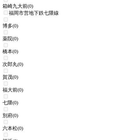
箱崎九大前
(
0
)
福岡市営地下鉄七隈線
博多
(
0
)
薬院
(
0
)
橋本
(
0
)
次郎丸
(
0
)
賀茂
(
0
)
福大前
(
0
)
七隈
(
0
)
別府
(
0
)
六本松
(
0
)