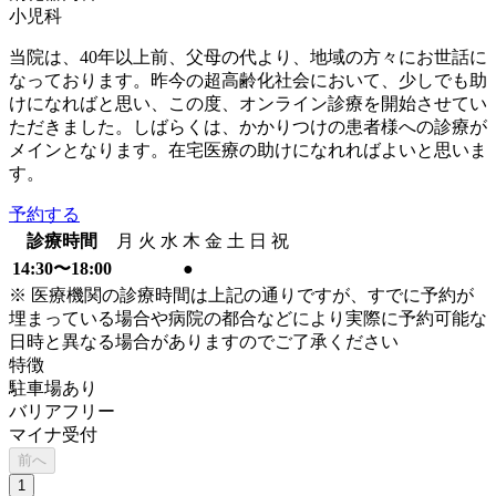
小児科
当院は、40年以上前、父母の代より、地域の方々にお世話に
なっております。昨今の超高齢化社会において、少しでも助
けになればと思い、この度、オンライン診療を開始させてい
ただきました。しばらくは、かかりつけの患者様への診療が
メインとなります。在宅医療の助けになれればよいと思いま
す。
予約する
診療時間
月
火
水
木
金
土
日
祝
14:30〜18:00
●
※ 医療機関の診療時間は上記の通りですが、すでに予約が
埋まっている場合や病院の都合などにより実際に予約可能な
日時と異なる場合がありますのでご了承ください
特徴
駐車場あり
バリアフリー
マイナ受付
前へ
1