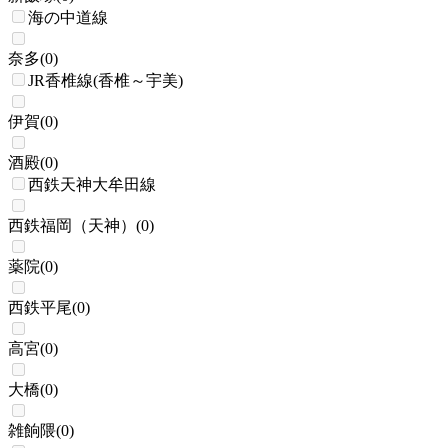
海の中道線
奈多
(
0
)
JR香椎線(香椎～宇美)
伊賀
(
0
)
酒殿
(
0
)
西鉄天神大牟田線
西鉄福岡（天神）
(
0
)
薬院
(
0
)
西鉄平尾
(
0
)
高宮
(
0
)
大橋
(
0
)
雑餉隈
(
0
)