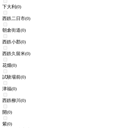
下大利
(
0
)
西鉄二日市
(
0
)
朝倉街道
(
0
)
西鉄小郡
(
0
)
西鉄久留米
(
0
)
花畑
(
0
)
試験場前
(
0
)
津福
(
0
)
西鉄柳川
(
0
)
開
(
0
)
紫
(
0
)