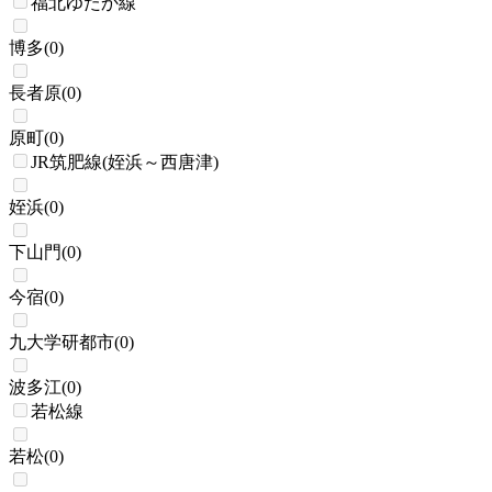
福北ゆたか線
博多
(
0
)
長者原
(
0
)
原町
(
0
)
JR筑肥線(姪浜～西唐津)
姪浜
(
0
)
下山門
(
0
)
今宿
(
0
)
九大学研都市
(
0
)
波多江
(
0
)
若松線
若松
(
0
)