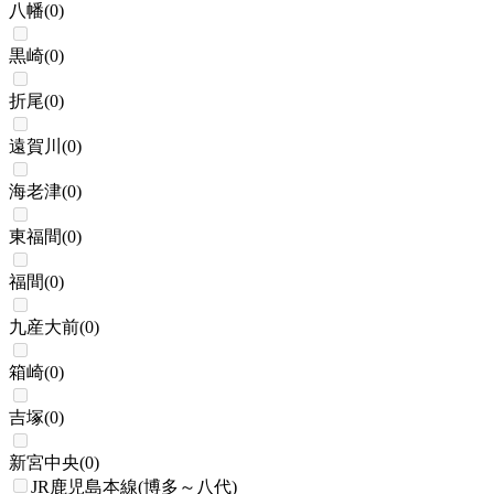
八幡
(
0
)
黒崎
(
0
)
折尾
(
0
)
遠賀川
(
0
)
海老津
(
0
)
東福間
(
0
)
福間
(
0
)
九産大前
(
0
)
箱崎
(
0
)
吉塚
(
0
)
新宮中央
(
0
)
JR鹿児島本線(博多～八代)