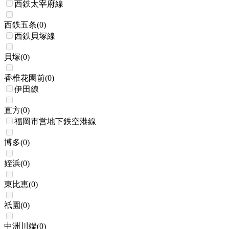
西鉄太宰府線
西鉄五条
(
0
)
西鉄貝塚線
貝塚
(
0
)
香椎花園前
(
0
)
伊田線
直方
(
0
)
福岡市営地下鉄空港線
博多
(
0
)
姪浜
(
0
)
東比恵
(
0
)
祇園
(
0
)
中洲川端
(
0
)