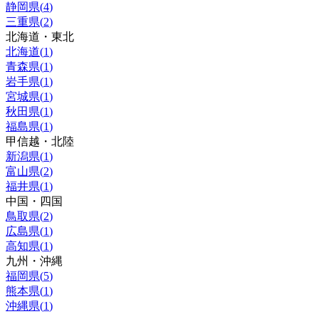
静岡県
(
4
)
三重県
(
2
)
北海道・東北
北海道
(
1
)
青森県
(
1
)
岩手県
(
1
)
宮城県
(
1
)
秋田県
(
1
)
福島県
(
1
)
甲信越・北陸
新潟県
(
1
)
富山県
(
2
)
福井県
(
1
)
中国・四国
鳥取県
(
2
)
広島県
(
1
)
高知県
(
1
)
九州・沖縄
福岡県
(
5
)
熊本県
(
1
)
沖縄県
(
1
)