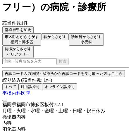
フリー
）
の病院・診療所
該当件数
1
件
都道府県を変更
市区町村からさがす
駅からさがす
診療科からさがす
福岡市博多区
小児科
特徴からさがす
バリアフリー
検索
再診コード入力
病院・診療所から再診コードを受け取った方はこちら
絞り込み
(該当件数:
1
件)
すべて
対面診療可
オンライン診療可
平橋内科医院
福岡県福岡市博多区板付7-2-1
月曜・火曜・水曜・金曜・土曜・日曜・祝日
休み
循環器内科
内科
消化器内科