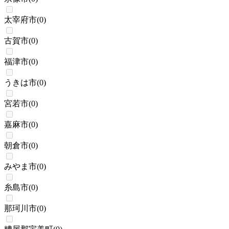
太宰府市
(
0
)
古賀市
(
0
)
福津市
(
0
)
うきは市
(
0
)
宮若市
(
0
)
嘉麻市
(
0
)
朝倉市
(
0
)
みやま市
(
0
)
糸島市
(
0
)
那珂川市
(
0
)