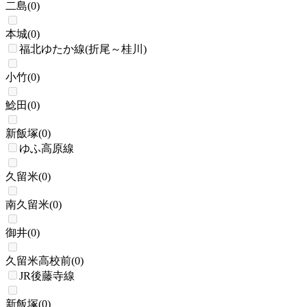
二島
(
0
)
本城
(
0
)
福北ゆたか線(折尾～桂川)
小竹
(
0
)
鯰田
(
0
)
新飯塚
(
0
)
ゆふ高原線
久留米
(
0
)
南久留米
(
0
)
御井
(
0
)
久留米高校前
(
0
)
JR後藤寺線
新飯塚
(
0
)