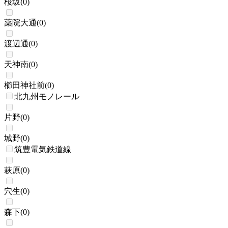
桜坂
(
0
)
薬院大通
(
0
)
渡辺通
(
0
)
天神南
(
0
)
櫛田神社前
(
0
)
北九州モノレール
片野
(
0
)
城野
(
0
)
筑豊電気鉄道線
萩原
(
0
)
穴生
(
0
)
森下
(
0
)