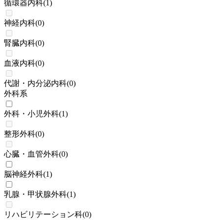
循環器内科
(
1
)
神経内科
(
0
)
腎臓内科
(
0
)
血液内科
(
0
)
代謝・内分泌内科
(
0
)
外科系
外科・小児外科
(
1
)
整形外科
(
0
)
心臓・血管外科
(
0
)
脳神経外科
(
1
)
乳腺・甲状腺外科
(
1
)
リハビリテーション科
(
0
)