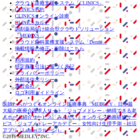
クラウド診療
支援システム
「CLINICS」
CLINICS予約
CLINICSオンライン診療
CLINICSカルテ
調剤薬局向け統合型クラウドソリューション
「MEDIXS」
クラウド歯科業務
支援システム
「Dentis」
掲載情報の修正・削除はこちら
利用規約
特定商取引法に基づく表記
プライバシーポリシー
外部送信ポリシー
運営会社
ロゴ利用ガイドライン
医師たちがつくる
オンライン医療事典
「MEDLEY」
日本最
大級の
医療介護求人サイト
「ジョブメドレー」
納得できる
老
人ホーム紹介サービス
「みんかい」
オンライン
動画研修サー
ビス
「ジョブメドレー
アカデミー」
女性向け
生理予測・妊活
アプリ
「Lalune(ラルーン)」
©2016 MEDLEY, INC.