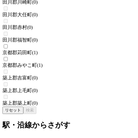
田川郡川崎町
(
0
)
田川郡大任町
(
0
)
田川郡赤村
(
0
)
田川郡福智町
(
0
)
京都郡苅田町
(
1
)
京都郡みやこ町
(
1
)
築上郡吉富町
(
0
)
築上郡上毛町
(
0
)
築上郡築上町
(
0
)
リセット
検索
駅・沿線からさがす