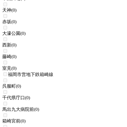
天神
(
0
)
赤坂
(
0
)
大濠公園
(
0
)
西新
(
0
)
藤崎
(
0
)
室見
(
0
)
福岡市営地下鉄箱崎線
呉服町
(
0
)
千代県庁口
(
0
)
馬出九大病院前
(
0
)
箱崎宮前
(
0
)