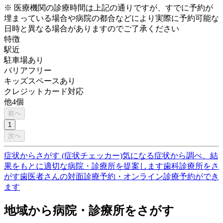
※ 医療機関の診療時間は上記の通りですが、すでに予約が
埋まっている場合や病院の都合などにより実際に予約可能な
日時と異なる場合がありますのでご了承ください
特徴
駅近
駐車場あり
バリアフリー
キッズスペースあり
クレジットカード対応
他
4
個
前へ
1
次へ
症状からさがす (症状チェッカー)
気になる症状から調べ、結
果をもとに適切な病院・診療所を提案します
歯科診療所をさ
がす
歯医者さんの対面診療予約・オンライン診療予約ができ
ます
地域から病院・診療所をさがす