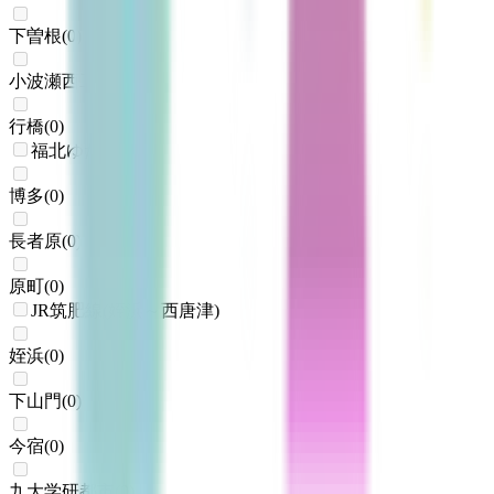
下曽根
(
0
)
小波瀬西工大前
(
0
)
行橋
(
0
)
福北ゆたか線
博多
(
0
)
長者原
(
0
)
原町
(
0
)
JR筑肥線(姪浜～西唐津)
姪浜
(
0
)
下山門
(
0
)
今宿
(
0
)
九大学研都市
(
0
)