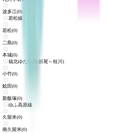
波多江
(
0
)
若松線
若松
(
0
)
二島
(
0
)
本城
(
0
)
福北ゆたか線(折尾～桂川)
小竹
(
0
)
鯰田
(
0
)
新飯塚
(
0
)
ゆふ高原線
久留米
(
0
)
南久留米
(
0
)