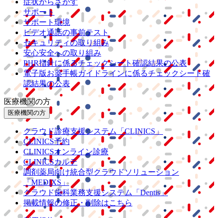
症状からさがす
サポート
サポート環境
ビデオ通話の事前テスト
セキュリティの取り組み
安心安全への取り組み
PHR指針に係るチェックシート確認結果の公表
電子版お薬手帳ガイドラインに係るチェックシート確
認結果の公表
医療機関の方
医療機関の方
クラウド診療
支援システム
「CLINICS」
CLINICS予約
CLINICSオンライン診療
CLINICSカルテ
調剤薬局向け統合型クラウドソリューション
「MEDIXS」
クラウド歯科業務
支援システム
「Dentis」
掲載情報の修正・削除はこちら