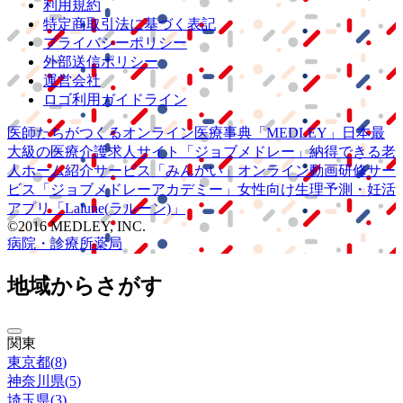
利用規約
特定商取引法に基づく表記
プライバシーポリシー
外部送信ポリシー
運営会社
ロゴ利用ガイドライン
医師たちがつくる
オンライン医療事典
「MEDLEY」
日本最
大級の
医療介護求人サイト
「ジョブメドレー」
納得できる
老
人ホーム紹介サービス
「みんかい」
オンライン
動画研修サー
ビス
「ジョブメドレー
アカデミー」
女性向け
生理予測・妊活
アプリ
「Lalune(ラルーン)」
©2016 MEDLEY, INC.
病院・診療所
薬局
地域からさがす
関東
東京都
(
8
)
神奈川県
(
5
)
埼玉県
(
3
)