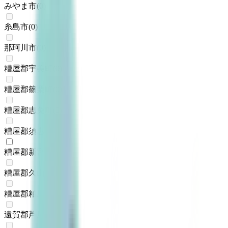
みやま市
(
0
)
糸島市
(
0
)
那珂川市
(
0
)
糟屋郡宇美町
(
0
)
糟屋郡篠栗町
(
0
)
糟屋郡志免町
(
0
)
糟屋郡須惠町
(
0
)
糟屋郡新宮町
(
1
)
糟屋郡久山町
(
0
)
糟屋郡粕屋町
(
0
)
遠賀郡芦屋町
(
0
)