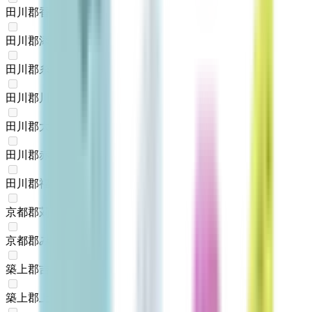
田川郡香春町
(
0
)
田川郡添田町
(
0
)
田川郡糸田町
(
0
)
田川郡川崎町
(
0
)
田川郡大任町
(
0
)
田川郡赤村
(
0
)
田川郡福智町
(
0
)
京都郡苅田町
(
0
)
京都郡みやこ町
(
0
)
築上郡吉富町
(
0
)
築上郡上毛町
(
0
)