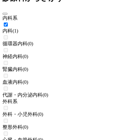
内科系
内科
(
1
)
循環器内科
(
0
)
神経内科
(
0
)
腎臓内科
(
0
)
血液内科
(
0
)
代謝・内分泌内科
(
0
)
外科系
外科・小児外科
(
0
)
整形外科
(
0
)
心臓・血管外科
(
0
)