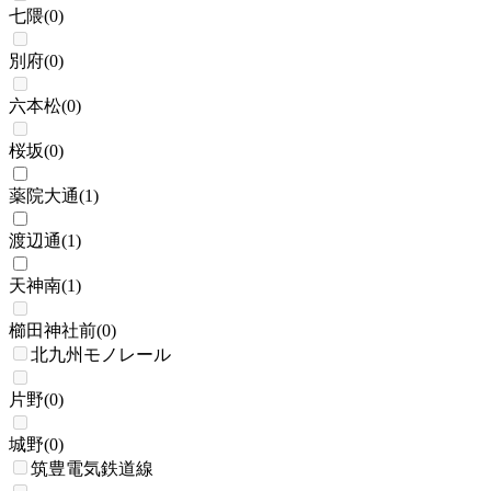
七隈
(
0
)
別府
(
0
)
六本松
(
0
)
桜坂
(
0
)
薬院大通
(
1
)
渡辺通
(
1
)
天神南
(
1
)
櫛田神社前
(
0
)
北九州モノレール
片野
(
0
)
城野
(
0
)
筑豊電気鉄道線