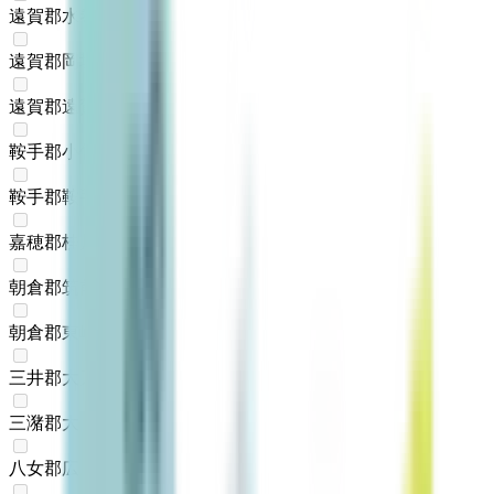
遠賀郡水巻町
(
0
)
遠賀郡岡垣町
(
0
)
遠賀郡遠賀町
(
0
)
鞍手郡小竹町
(
0
)
鞍手郡鞍手町
(
0
)
嘉穂郡桂川町
(
0
)
朝倉郡筑前町
(
0
)
朝倉郡東峰村
(
0
)
三井郡大刀洗町
(
0
)
三潴郡大木町
(
0
)
八女郡広川町
(
0
)