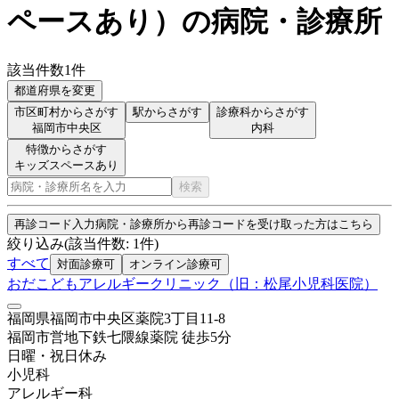
ペースあり
）
の病院・診療所
該当件数
1
件
都道府県を変更
市区町村からさがす
駅からさがす
診療科からさがす
福岡市中央区
内科
特徴からさがす
キッズスペースあり
検索
再診コード入力
病院・診療所から再診コードを受け取った方はこちら
絞り込み
(該当件数:
1
件)
すべて
対面診療可
オンライン診療可
おだこどもアレルギークリニック（旧：松尾小児科医院）
福岡県福岡市中央区薬院3丁目11-8
福岡市営地下鉄七隈線
薬院
徒歩
5
分
日曜・祝日
休み
小児科
アレルギー科