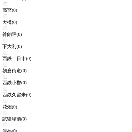
高宮
(
0
)
大橋
(
0
)
雑餉隈
(
0
)
下大利
(
0
)
西鉄二日市
(
0
)
朝倉街道
(
0
)
西鉄小郡
(
0
)
西鉄久留米
(
0
)
花畑
(
0
)
試験場前
(
0
)
津福
(
0
)