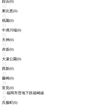
姪浜
(
0
)
東比恵
(
0
)
祇園
(
0
)
中洲川端
(
0
)
天神
(
0
)
赤坂
(
0
)
大濠公園
(
0
)
西新
(
0
)
藤崎
(
0
)
室見
(
0
)
福岡市営地下鉄箱崎線
呉服町
(
0
)