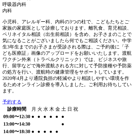
呼吸器内科
内科
小児科、アレルギー科、内科の3つの柱で、こどもたちとご
家族の家庭医として診療しております。離乳食、育児相談、
ペリネイタル相談（出生前相談）を含め、お子さまのことで
気になることがございましたら何でもご相談ください。中学
生3年生までのお子さまが受診される際は、ご予約後に「子
ども医療証」画像のアップロードをお願いいたします。渡航
ワクチン外来（トラベルクリニック）では、ビジネスや旅
行、留学などで海外渡航される方に対して予防接種や予防薬
の処方を行い、渡航時の健康管理をサポートしています。
2020年4月より通院負担の軽減やより相談しやすい環境を作
るためオンライン診療を導入しました。ご利用お待ちしてい
ます。
予約する
診療時間
月
火
水
木
金
土
日
祝
09:00〜12:30
●
●
●
●
●
●
13:00〜14:30
●
14:00〜18:30
●
●
●
●
●