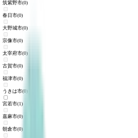
筑紫野市
(
0
)
春日市
(
0
)
大野城市
(
0
)
宗像市
(
0
)
太宰府市
(
0
)
古賀市
(
0
)
福津市
(
0
)
うきは市
(
0
)
宮若市
(
1
)
嘉麻市
(
0
)
朝倉市
(
0
)