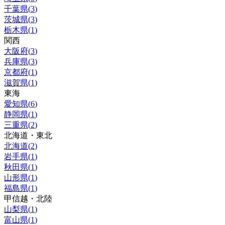
千葉県
(
3
)
茨城県
(
3
)
栃木県
(
1
)
関西
大阪府
(
3
)
兵庫県
(
3
)
京都府
(
1
)
滋賀県
(
1
)
東海
愛知県
(
6
)
静岡県
(
1
)
三重県
(
2
)
北海道・東北
北海道
(
2
)
岩手県
(
1
)
秋田県
(
1
)
山形県
(
1
)
福島県
(
1
)
甲信越・北陸
山梨県
(
1
)
富山県
(
1
)