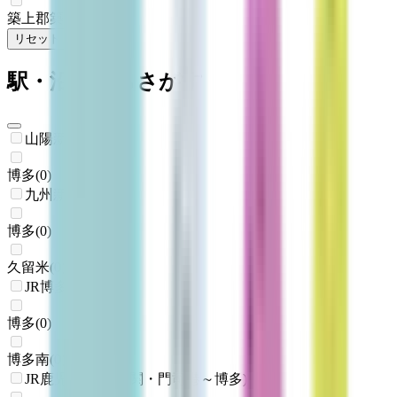
築上郡築上町
(
0
)
リセット
検索
駅・沿線からさがす
山陽新幹線
博多
(
0
)
九州新幹線
博多
(
0
)
久留米
(
0
)
JR博多南線
博多
(
0
)
博多南
(
0
)
JR鹿児島本線(下関・門司港～博多)