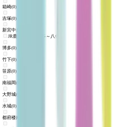
箱崎
(
0
)
吉塚
(
0
)
新宮中央
(
0
)
JR鹿児島本線(博多～八代)
博多
(
0
)
竹下
(
0
)
笹原
(
0
)
南福岡
(
0
)
大野城
(
0
)
水城
(
0
)
都府楼南
(
0
)