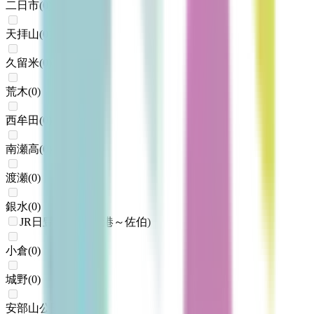
二日市
(
0
)
天拝山
(
0
)
久留米
(
0
)
荒木
(
0
)
西牟田
(
0
)
南瀬高
(
0
)
渡瀬
(
0
)
銀水
(
0
)
JR日豊本線(門司港～佐伯)
小倉
(
0
)
城野
(
0
)
安部山公園
(
0
)