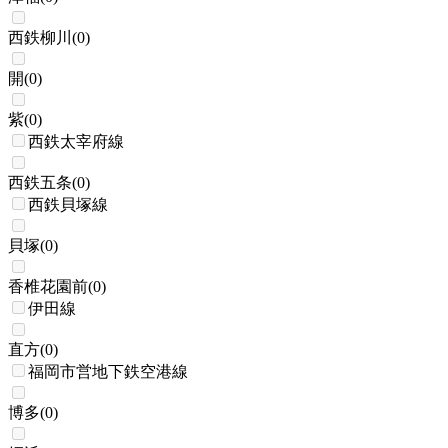
西鉄柳川
(
0
)
開
(
0
)
紫
(
0
)
西鉄太宰府線
西鉄五条
(
0
)
西鉄貝塚線
貝塚
(
0
)
香椎花園前
(
0
)
伊田線
直方
(
0
)
福岡市営地下鉄空港線
博多
(
0
)