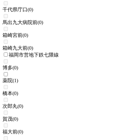
千代県庁口
(
0
)
馬出九大病院前
(
0
)
箱崎宮前
(
0
)
箱崎九大前
(
0
)
福岡市営地下鉄七隈線
博多
(
0
)
薬院
(
1
)
橋本
(
0
)
次郎丸
(
0
)
賀茂
(
0
)
福大前
(
0
)