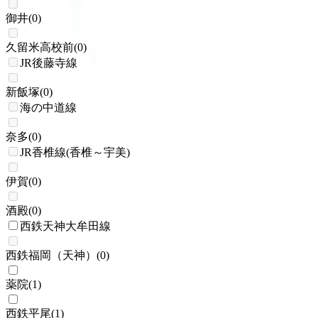
御井
(
0
)
久留米高校前
(
0
)
JR後藤寺線
新飯塚
(
0
)
海の中道線
奈多
(
0
)
JR香椎線(香椎～宇美)
伊賀
(
0
)
酒殿
(
0
)
西鉄天神大牟田線
西鉄福岡（天神）
(
0
)
薬院
(
1
)
西鉄平尾
(
1
)