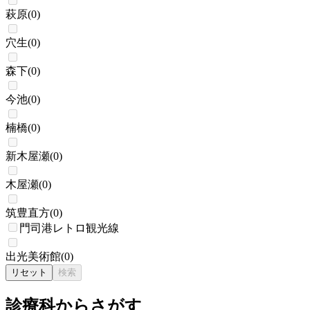
萩原
(
0
)
穴生
(
0
)
森下
(
0
)
今池
(
0
)
楠橋
(
0
)
新木屋瀬
(
0
)
木屋瀬
(
0
)
筑豊直方
(
0
)
門司港レトロ観光線
出光美術館
(
0
)
リセット
検索
診療科からさがす