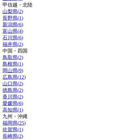
甲信越・北陸
山梨県
(
2
)
長野県
(
1
)
新潟県
(
6
)
富山県
(
4
)
石川県
(
6
)
福井県
(
2
)
中国・四国
鳥取県
(
2
)
島根県
(
1
)
岡山県
(
9
)
広島県
(
12
)
山口県
(
2
)
徳島県
(
2
)
香川県
(
2
)
愛媛県
(
6
)
高知県
(
1
)
九州・沖縄
福岡県
(
25
)
佐賀県
(
1
)
長崎県
(
2
)