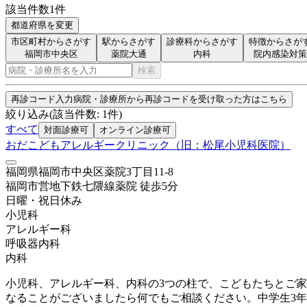
該当件数
1
件
都道府県を変更
市区町村からさがす
駅からさがす
診療科からさがす
特徴からさが
福岡市中央区
薬院大通
内科
院内感染対策
検索
再診コード入力
病院・診療所から再診コードを受け取った方はこちら
絞り込み
(該当件数:
1
件)
すべて
対面診療可
オンライン診療可
おだこどもアレルギークリニック（旧：松尾小児科医院）
福岡県福岡市中央区薬院3丁目11-8
福岡市営地下鉄七隈線
薬院
徒歩
5
分
日曜・祝日
休み
小児科
アレルギー科
呼吸器内科
内科
小児科、アレルギー科、内科の3つの柱で、こどもたちとご
なることがございましたら何でもご相談ください。中学生3