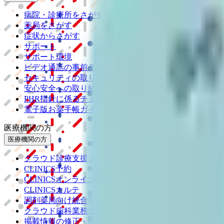
病院・診療所をさがす
薬局をさがす
症状からさがす
サポート
サポート環境
ビデオ通話の事前テスト
セキュリティの取り組み
安心安全への取り組み
PHR指針に係るチェックシート確認結果の公表
電子版お薬手帳ガイドラインに係るチェックシート確認
医療機関の方
医療機関の方
クラウド診療
支援システム
「CLINICS」
CLINICS予約
CLINICSオンライン診療
CLINICSカルテ
調剤薬局向け統合型クラウドソリューション
「MEDIX
クラウド歯科業務
支援システム
「Dentis」
掲載情報の修正・削除はこちら