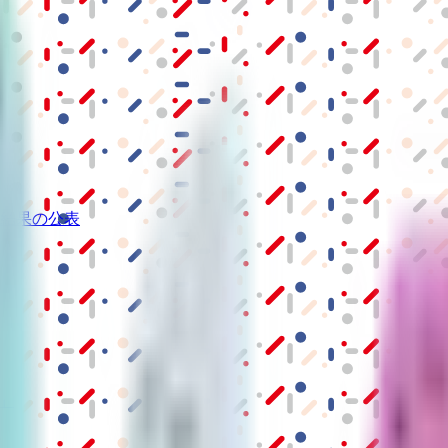
結果の公表
S」