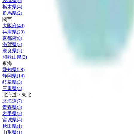
茨城県
(
9
)
栃木県
(
4
)
群馬県
(
2
)
関西
大阪府
(
49
)
兵庫県
(
29
)
京都府
(
8
)
滋賀県
(
2
)
奈良県
(
2
)
和歌山県
(
3
)
東海
愛知県
(
28
)
静岡県
(
14
)
岐阜県
(
3
)
三重県
(
4
)
北海道・東北
北海道
(
7
)
青森県
(
3
)
岩手県
(
2
)
宮城県
(
4
)
秋田県
(
1
)
山形県
(
1
)