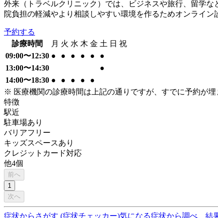
外来（トラベルクリニック）では、ビジネスや旅行、留学など
院負担の軽減やより相談しやすい環境を作るためオンライン
予約する
診療時間
月
火
水
木
金
土
日
祝
09:00〜12:30
●
●
●
●
●
●
13:00〜14:30
●
14:00〜18:30
●
●
●
●
●
※ 医療機関の診療時間は上記の通りですが、すでに予約が
特徴
駅近
駐車場あり
バリアフリー
キッズスペースあり
クレジットカード対応
他
4
個
前へ
1
次へ
症状からさがす (症状チェッカー)
気になる症状から調べ、結