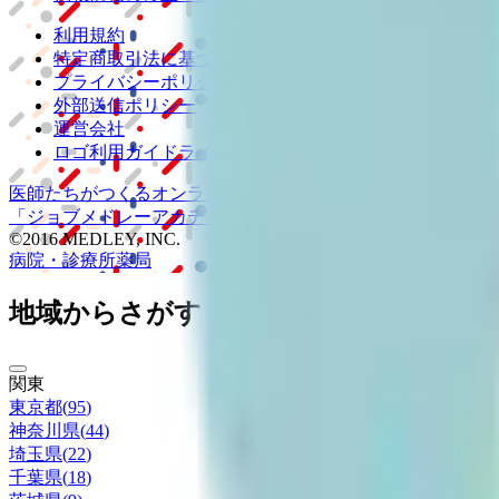
利用規約
特定商取引法に基づく表記
プライバシーポリシー
外部送信ポリシー
運営会社
ロゴ利用ガイドライン
医師たちがつくる
オンライン医療事典
「MEDLEY」
日本最大
「ジョブメドレー
アカデミー」
女性向け
生理予測・妊活アプ
©2016 MEDLEY, INC.
病院・診療所
薬局
地域からさがす
関東
東京都
(
95
)
神奈川県
(
44
)
埼玉県
(
22
)
千葉県
(
18
)