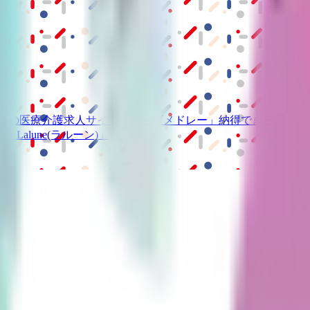
級の
医療介護求人サイト
「ジョブメドレー」
納得できる
老人ホ
リ
「Lalune(ラルーン)」