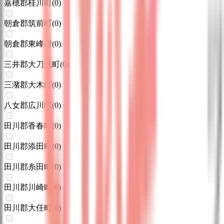
嘉穂郡桂川町
(
0
)
朝倉郡筑前町
(
0
)
朝倉郡東峰村
(
0
)
三井郡大刀洗町
(
0
)
三潴郡大木町
(
0
)
八女郡広川町
(
0
)
田川郡香春町
(
0
)
田川郡添田町
(
0
)
田川郡糸田町
(
0
)
田川郡川崎町
(
0
)
田川郡大任町
(
0
)