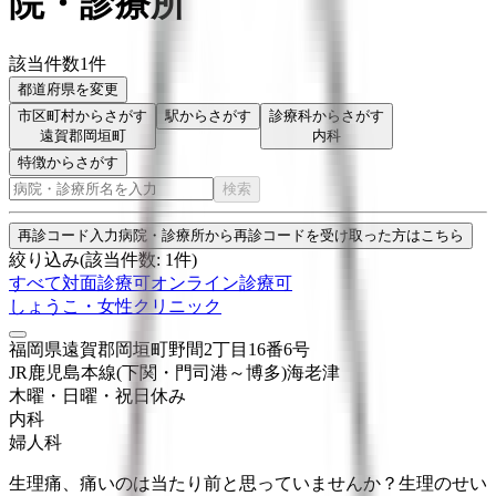
院・診療所
該当件数
1
件
都道府県を変更
市区町村からさがす
駅からさがす
診療科からさがす
遠賀郡岡垣町
内科
特徴からさがす
検索
再診コード入力
病院・診療所から再診コードを受け取った方はこちら
絞り込み
(該当件数:
1
件)
すべて
対面診療可
オンライン診療可
しょうこ・女性クリニック
福岡県遠賀郡岡垣町野間2丁目16番6号
JR鹿児島本線(下関・門司港～博多)
海老津
木曜・日曜・祝日
休み
内科
婦人科
生理痛、痛いのは当たり前と思っていませんか？生理のせい