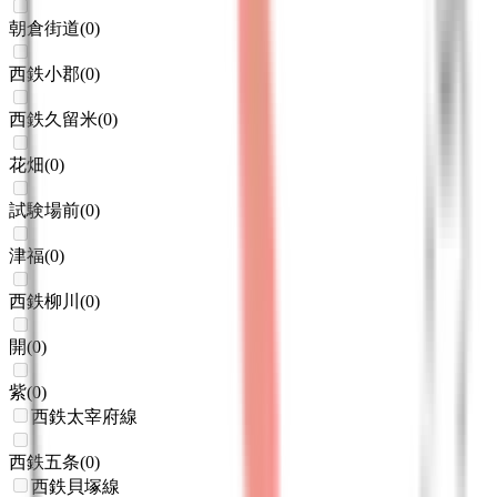
朝倉街道
(
0
)
西鉄小郡
(
0
)
西鉄久留米
(
0
)
花畑
(
0
)
試験場前
(
0
)
津福
(
0
)
西鉄柳川
(
0
)
開
(
0
)
紫
(
0
)
西鉄太宰府線
西鉄五条
(
0
)
西鉄貝塚線