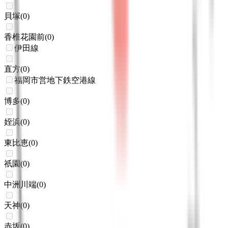
貝塚
(
0
)
香椎花園前
(
0
)
伊田線
直方
(
0
)
福岡市営地下鉄空港線
博多
(
0
)
姪浜
(
0
)
東比恵
(
0
)
祇園
(
0
)
中洲川端
(
0
)
天神
(
0
)
赤坂
(
0
)