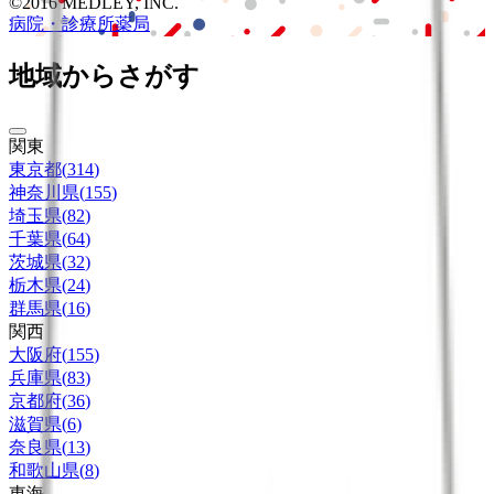
©2016 MEDLEY, INC.
病院・診療所
薬局
地域からさがす
関東
東京都
(
314
)
神奈川県
(
155
)
埼玉県
(
82
)
千葉県
(
64
)
茨城県
(
32
)
栃木県
(
24
)
群馬県
(
16
)
関西
大阪府
(
155
)
兵庫県
(
83
)
京都府
(
36
)
滋賀県
(
6
)
奈良県
(
13
)
和歌山県
(
8
)
東海