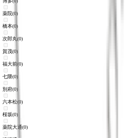
博多
(
0
)
薬院
(
0
)
橋本
(
0
)
次郎丸
(
0
)
賀茂
(
0
)
福大前
(
0
)
七隈
(
0
)
別府
(
0
)
六本松
(
0
)
桜坂
(
0
)
薬院大通
(
0
)