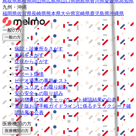
鳥取県
島根県
岡山県
広島県
山口県
徳島県
香川県
愛媛県
高知県
九州・沖縄
福岡県
佐賀県
長崎県
熊本県
大分県
宮崎県
鹿児島県
沖縄県
一般の方
一般の方
病院・診療所をさがす
薬局をさがす
症状からさがす
サポート
サポート環境
ビデオ通話の事前テスト
セキュリティの取り組み
安心安全への取り組み
PHR指針に係るチェックシート確認結果の公表
電子版お薬手帳ガイドラインに係るチェックシート確
認結果の公表
医療機関の方
医療機関の方