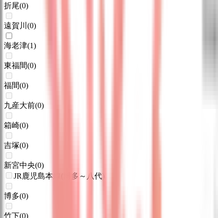
折尾
(
0
)
遠賀川
(
0
)
海老津
(
1
)
東福間
(
0
)
福間
(
0
)
九産大前
(
0
)
箱崎
(
0
)
吉塚
(
0
)
新宮中央
(
0
)
JR鹿児島本線(博多～八代)
博多
(
0
)
竹下
(
0
)