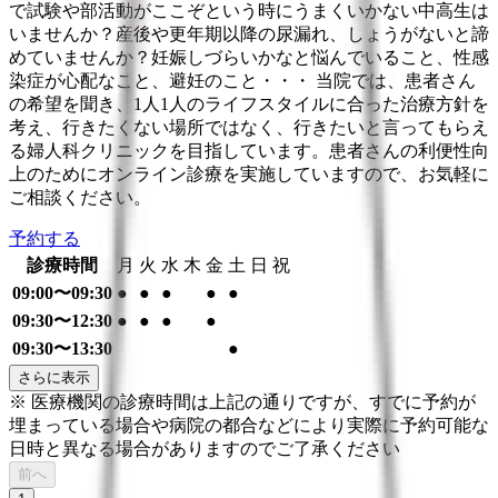
で試験や部活動がここぞという時にうまくいかない中高生は
いませんか？産後や更年期以降の尿漏れ、しょうがないと諦
めていませんか？妊娠しづらいかなと悩んでいること、性感
染症が心配なこと、避妊のこと・・・ 当院では、患者さん
の希望を聞き、1人1人のライフスタイルに合った治療方針を
考え、行きたくない場所ではなく、行きたいと言ってもらえ
る婦人科クリニックを目指しています。患者さんの利便性向
上のためにオンライン診療を実施していますので、お気軽に
ご相談ください。
予約する
診療時間
月
火
水
木
金
土
日
祝
09:00〜09:30
●
●
●
●
●
09:30〜12:30
●
●
●
●
09:30〜13:30
●
さらに表示
※ 医療機関の診療時間は上記の通りですが、すでに予約が
埋まっている場合や病院の都合などにより実際に予約可能な
日時と異なる場合がありますのでご了承ください
前へ