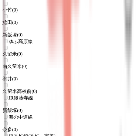
小竹
(
0
)
鯰田
(
0
)
新飯塚
(
0
)
ゆふ高原線
久留米
(
0
)
南久留米
(
0
)
御井
(
0
)
久留米高校前
(
0
)
JR後藤寺線
新飯塚
(
0
)
海の中道線
奈多
(
0
)