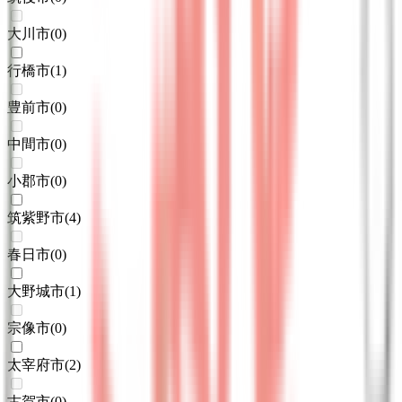
大川市
(
0
)
行橋市
(
1
)
豊前市
(
0
)
中間市
(
0
)
小郡市
(
0
)
筑紫野市
(
4
)
春日市
(
0
)
大野城市
(
1
)
宗像市
(
0
)
太宰府市
(
2
)
古賀市
(
0
)