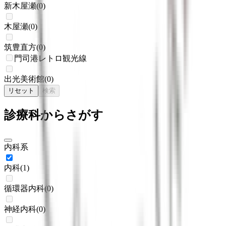
新木屋瀬
(
0
)
木屋瀬
(
0
)
筑豊直方
(
0
)
門司港レトロ観光線
出光美術館
(
0
)
リセット
検索
診療科からさがす
内科系
内科
(
1
)
循環器内科
(
0
)
神経内科
(
0
)