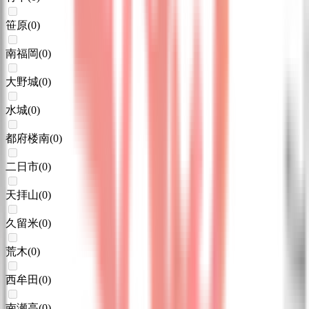
笹原
(
0
)
南福岡
(
0
)
大野城
(
0
)
水城
(
0
)
都府楼南
(
0
)
二日市
(
0
)
天拝山
(
0
)
久留米
(
0
)
荒木
(
0
)
西牟田
(
0
)
南瀬高
(
0
)