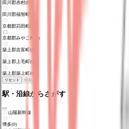
田川郡赤村
(
0
)
田川郡福智町
(
0
)
京都郡苅田町
(
0
)
京都郡みやこ町
(
1
)
築上郡吉富町
(
0
)
築上郡上毛町
(
0
)
築上郡築上町
(
0
)
リセット
検索
駅・沿線からさがす
山陽新幹線
博多
(
0
)