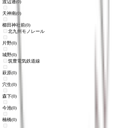
渡辺通
(
0
)
天神南
(
0
)
櫛田神社前
(
0
)
北九州モノレール
片野
(
0
)
城野
(
0
)
筑豊電気鉄道線
萩原
(
0
)
穴生
(
0
)
森下
(
0
)
今池
(
0
)
楠橋
(
0
)