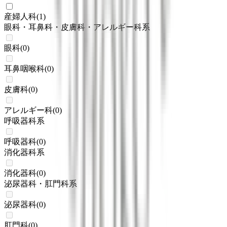
産婦人科
(
1
)
眼科・耳鼻科・皮膚科・アレルギー科系
眼科
(
0
)
耳鼻咽喉科
(
0
)
皮膚科
(
0
)
アレルギー科
(
0
)
呼吸器科系
呼吸器科
(
0
)
消化器科系
消化器科
(
0
)
泌尿器科・肛門科系
泌尿器科
(
0
)
肛門科
(
0
)