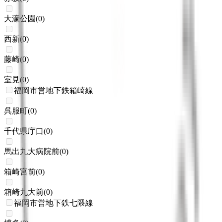
大濠公園
(
0
)
西新
(
0
)
藤崎
(
0
)
室見
(
0
)
福岡市営地下鉄箱崎線
呉服町
(
0
)
千代県庁口
(
0
)
馬出九大病院前
(
0
)
箱崎宮前
(
0
)
箱崎九大前
(
0
)
福岡市営地下鉄七隈線