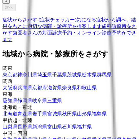
1
次へ
症状からさがす (症状チェッカー)
気になる症状から調べ、結
果をもとに適切な病院・診療所を提案します
歯科診療所をさ
がす
歯医者さんの対面診療予約・オンライン診療予約ができ
ます
地域から病院・診療所をさがす
関東
東京都
神奈川県
埼玉県
千葉県
茨城県
栃木県
群馬県
関西
大阪府
兵庫県
京都府
滋賀県
奈良県
和歌山県
東海
愛知県
静岡県
岐阜県
三重県
北海道・東北
北海道
青森県
岩手県
宮城県
秋田県
山形県
福島県
甲信越・北陸
山梨県
長野県
新潟県
富山県
石川県
福井県
中国・四国