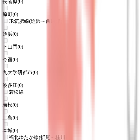
長者原
(
0
)
原町
(
0
)
JR筑肥線(姪浜～西唐津)
姪浜
(
0
)
下山門
(
0
)
今宿
(
0
)
九大学研都市
(
0
)
波多江
(
0
)
若松線
若松
(
0
)
二島
(
0
)
本城
(
0
)
福北ゆたか線(折尾～桂川)