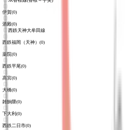
JR香椎線(香椎～宇美)
伊賀
(
0
)
酒殿
(
0
)
西鉄天神大牟田線
西鉄福岡（天神）
(
0
)
薬院
(
0
)
西鉄平尾
(
0
)
高宮
(
0
)
大橋
(
0
)
雑餉隈
(
0
)
下大利
(
0
)
西鉄二日市
(
0
)