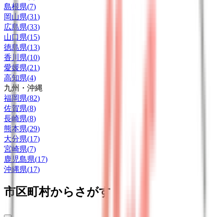
島根県
(
7
)
岡山県
(
31
)
広島県
(
33
)
山口県
(
15
)
徳島県
(
13
)
香川県
(
10
)
愛媛県
(
21
)
高知県
(
4
)
九州・沖縄
福岡県
(
82
)
佐賀県
(
8
)
長崎県
(
8
)
熊本県
(
29
)
大分県
(
17
)
宮崎県
(
7
)
鹿児島県
(
17
)
沖縄県
(
17
)
市区町村からさがす