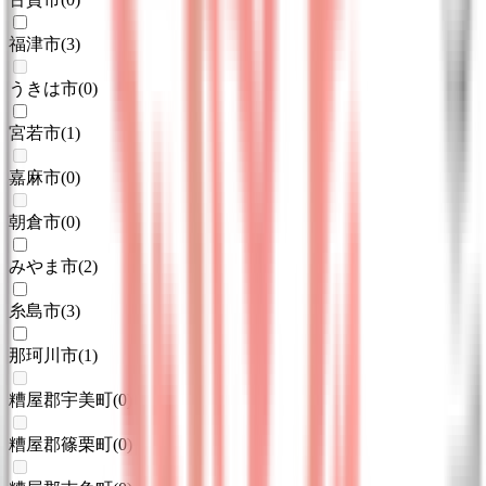
福津市
(
3
)
うきは市
(
0
)
宮若市
(
1
)
嘉麻市
(
0
)
朝倉市
(
0
)
みやま市
(
2
)
糸島市
(
3
)
那珂川市
(
1
)
糟屋郡宇美町
(
0
)
糟屋郡篠栗町
(
0
)