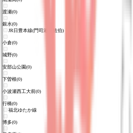
渡瀬
(
0
)
銀水
(
0
)
JR日豊本線(門司港～佐伯)
小倉
(
0
)
城野
(
0
)
安部山公園
(
0
)
下曽根
(
0
)
小波瀬西工大前
(
0
)
行橋
(
0
)
福北ゆたか線
博多
(
0
)