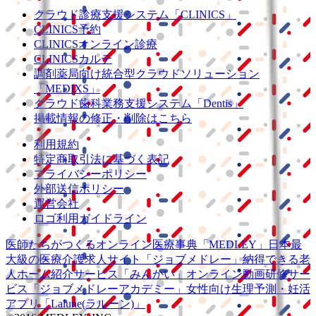
クラウド診療
支援システム
「CLINICS」
CLINICS予約
CLINICSオンライン診療
CLINICSカルテ
調剤薬局向け統合型クラウドソリューション
「MEDIXS」
クラウド歯科業務
支援システム
「Dentis」
掲載情報の修正・削除はこちら
利用規約
特定商取引法に基づく表記
プライバシーポリシー
外部送信ポリシー
運営会社
ロゴ利用ガイドライン
医師たちがつくる
オンライン医療事典
「MEDLEY」
日本最
大級の
医療介護求人サイト
「ジョブメドレー」
納得できる
老
人ホーム紹介サービス
「みんかい」
オンライン
動画研修サー
ビス
「ジョブメドレー
アカデミー」
女性向け
生理予測・妊活
アプリ
「Lalune(ラルーン)」