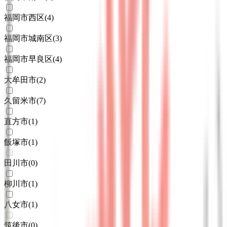
福岡市西区
(
4
)
福岡市城南区
(
3
)
福岡市早良区
(
4
)
大牟田市
(
2
)
久留米市
(
7
)
直方市
(
1
)
飯塚市
(
1
)
田川市
(
0
)
柳川市
(
1
)
八女市
(
1
)
筑後市
(
0
)