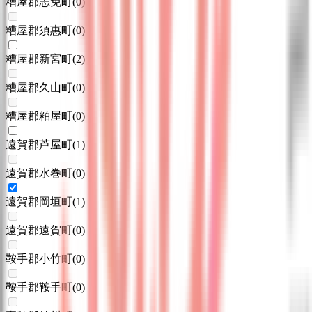
糟屋郡志免町
(
0
)
糟屋郡須惠町
(
0
)
糟屋郡新宮町
(
2
)
糟屋郡久山町
(
0
)
糟屋郡粕屋町
(
0
)
遠賀郡芦屋町
(
1
)
遠賀郡水巻町
(
0
)
遠賀郡岡垣町
(
1
)
遠賀郡遠賀町
(
0
)
鞍手郡小竹町
(
0
)
鞍手郡鞍手町
(
0
)