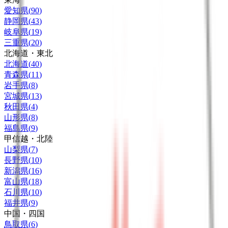
愛知県
(
90
)
静岡県
(
43
)
岐阜県
(
19
)
三重県
(
20
)
北海道・東北
北海道
(
40
)
青森県
(
11
)
岩手県
(
8
)
宮城県
(
13
)
秋田県
(
4
)
山形県
(
8
)
福島県
(
9
)
甲信越・北陸
山梨県
(
7
)
長野県
(
10
)
新潟県
(
16
)
富山県
(
18
)
石川県
(
10
)
福井県
(
9
)
中国・四国
鳥取県
(
6
)