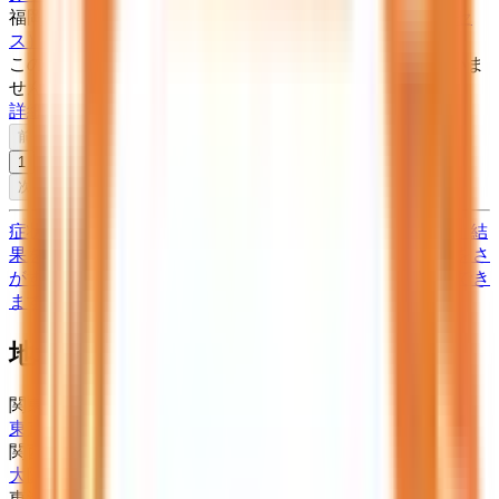
福岡県京都郡みやこ町勝山黒田８３０－２
（地図・アクセ
ス）
この病院・診療所は現在melmoのネット予約に対応していま
せん
詳細を見る
前へ
1
次へ
症状からさがす (症状チェッカー)
気になる症状から調べ、結
果をもとに適切な病院・診療所を提案します
歯科診療所をさ
がす
歯医者さんの対面診療予約・オンライン診療予約ができ
ます
地域から病院・診療所をさがす
関東
東京都
神奈川県
埼玉県
千葉県
茨城県
栃木県
群馬県
関西
大阪府
兵庫県
京都府
滋賀県
奈良県
和歌山県
東海