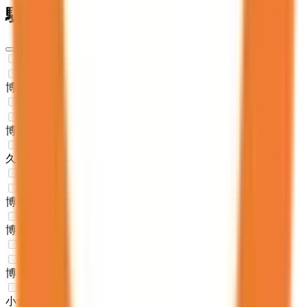
駅・沿線からさがす
山陽新幹線
博多
(
0
)
九州新幹線
博多
(
0
)
久留米
(
0
)
JR博多南線
博多
(
0
)
博多南
(
0
)
JR鹿児島本線(下関・門司港～博多)
博多
(
0
)
小倉
(
0
)