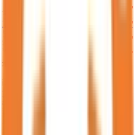
ロゴ利用ガイドライン
医師たちがつくる
オンライン医療事典
「MEDLEY」
日本最
大級の
医療介護求人サイト
「ジョブメドレー」
納得できる
老
人ホーム紹介サービス
「みんかい」
オンライン
動画研修サー
ビス
「ジョブメドレー
アカデミー」
女性向け
生理予測・妊活
アプリ
「Lalune(ラルーン)」
©2016 MEDLEY, INC.
病院・診療所
薬局
地域からさがす
関東
東京都
(
13009
)
神奈川県
(
6495
)
埼玉県
(
4120
)
千葉県
(
3501
)
茨城県
(
1505
)
栃木県
(
1235
)
群馬県
(
1336
)
関西