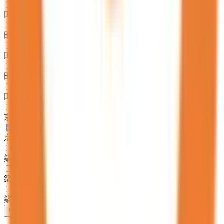
田川郡糸田町
(
6
)
田川郡川崎町
(
9
)
田川郡大任町
(
3
)
田川郡赤村
(
1
)
田川郡福智町
(
8
)
京都郡苅田町
(
21
)
京都郡みやこ町
(
10
)
築上郡吉富町
(
7
)
築上郡上毛町
(
4
)
築上郡築上町
(
6
)
リセット
検索