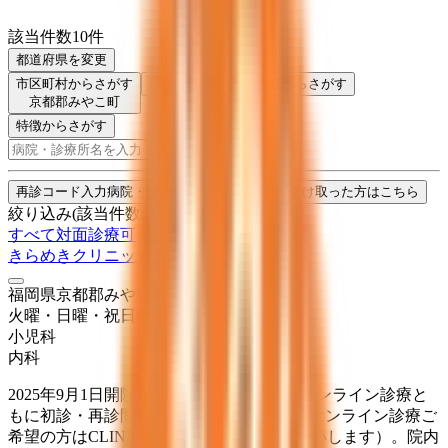
該当件数
10
件
都道府県を変更
市区町村からさがす
駅からさがす
診療科からさがす
京都郡みやこ町
特徴からさがす
検索
再診コード入力
病院・診療所から再診コードを受け取った方はこちら
絞り込み
(該当件数:
10
件)
すべて
対面診療可
オンライン診療可
きらめきクリニック 小児科・内科
福岡県京都郡みやこ町国作616-4
火曜・日曜・祝日
休み
小児科
内科
2025年9月1日開院しました。 対面診察・オンライン診療と
もに初診・再診問わずWeb予約可能です（オンライン診療ご
希望の方はCLINICSアプリのご登録をお願いします）。院内