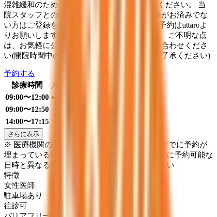
混雑緩和のため、事前にWeb問診を入力してください。 当
院スタッフとの連絡用として公式LINEの登録がお済みでな
い方はご登録をお願いします。予防接種のご予約はuttaroよ
りお願いします(公式LINEから遷移可能です)。 ご不明な点
は、お気軽に公式LINEまたはお電話でお問い合わせくださ
い(開院時間中の対応のみとなりますことをご了承ください)
予約する
診療時間
月
火
水
木
金
土
日
祝
09:00〜12:00
●
●
●
09:00〜12:50
●
14:00〜17:15
●
●
さらに表示
※ 医療機関の診療時間は上記の通りですが、すでに予約が
埋まっている場合や病院の都合などにより実際に予約可能な
日時と異なる場合がありますのでご了承ください
特徴
女性医師
駐車場あり
往診可
バリアフリー