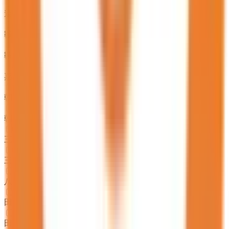
遠賀郡遠賀町
(
12
)
鞍手郡小竹町
(
6
)
鞍手郡鞍手町
(
7
)
嘉穂郡桂川町
(
6
)
朝倉郡筑前町
(
14
)
朝倉郡東峰村
(
1
)
三井郡大刀洗町
(
5
)
三潴郡大木町
(
9
)
八女郡広川町
(
15
)
田川郡香春町
(
3
)
田川郡添田町
(
8
)