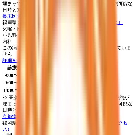
埋まっている場合や病院の都合などにより実際に予約可能な
日時と異なる場合がありますのでご了承ください
長末医院
福岡県京都郡みやこ町豊津２８－２
（地図・アクセス）
火曜・日曜・祝日
休み
小児科
内科
この病院・診療所は現在melmoのネット予約に対応していま
せん
詳細を見る
診療時間
月
火
水
木
金
土
日
祝
9:00〜12:00
●
●
●
●
9:00〜13:00
●
14:00〜18:00
●
●
●
●
※ 医療機関の診療時間は上記の通りですが、すでに予約が
埋まっている場合や病院の都合などにより実際に予約可能な
日時と異なる場合がありますのでご了承ください
京都病院
福岡県京都郡みやこ町勝山箕田２９８番地
（地図・アクセ
ス）