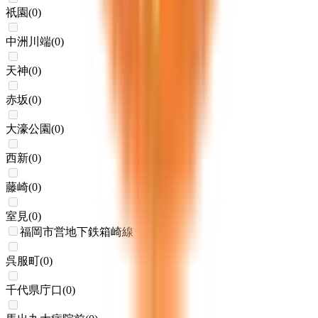
祇園
(
0
)
中洲川端
(
0
)
天神
(
0
)
赤坂
(
0
)
大濠公園
(
0
)
西新
(
0
)
藤崎
(
0
)
室見
(
0
)
福岡市営地下鉄箱崎線
呉服町
(
0
)
千代県庁口
(
0
)