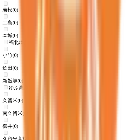
若松
(
0
)
二島
(
0
)
本城
(
0
)
福北ゆたか線(折尾～桂川)
小竹
(
0
)
鯰田
(
0
)
新飯塚
(
0
)
ゆふ高原線
久留米
(
0
)
南久留米
(
0
)
御井
(
0
)
久留米高校前
(
0
)