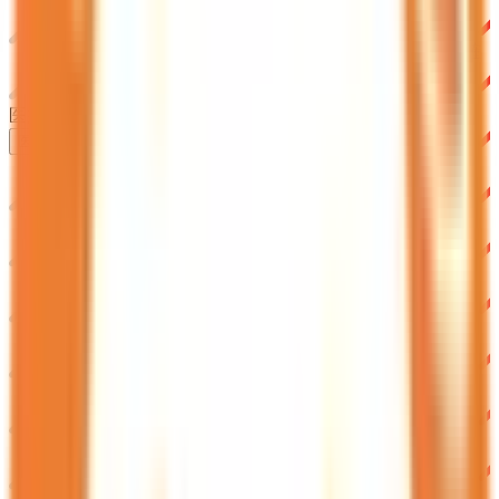
安心安全への取り組み
PHR指針に係るチェックシート確認結果の公表
電子版お薬手帳ガイドラインに係るチェックシート確
認結果の公表
医療機関の方
医療機関の方
クラウド診療
支援システム
「CLINICS」
CLINICS予約
CLINICSオンライン診療
CLINICSカルテ
調剤薬局向け統合型クラウドソリューション
「MEDIXS」
クラウド歯科業務
支援システム
「Dentis」
掲載情報の修正・削除はこちら
利用規約
特定商取引法に基づく表記
プライバシーポリシー
外部送信ポリシー
運営会社