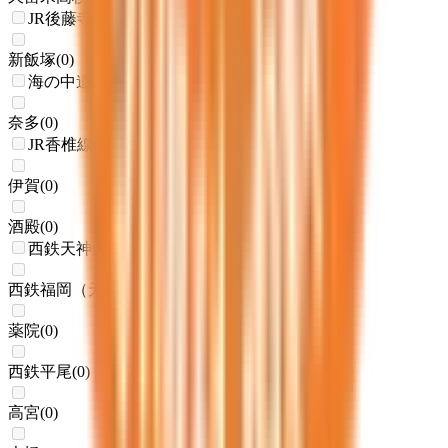
JR後藤寺線
新飯塚
(
0
)
海の中道線
奈多
(
0
)
JR香椎線(香椎～宇美)
伊賀
(
0
)
酒殿
(
0
)
西鉄天神大牟田線
西鉄福岡（天神）
(
0
)
薬院
(
0
)
西鉄平尾
(
0
)
高宮
(
0
)