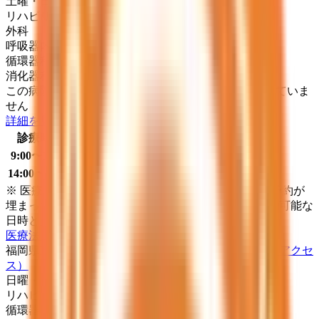
土曜・日曜・祝日
休み
リハビリテーション
外科
呼吸器内科
循環器科
消化器科
この病院・診療所は現在melmoのネット予約に対応していま
せん
詳細を見る
診療時間
月
火
水
木
金
土
日
祝
9:00〜12:30
●
●
●
●
●
14:00〜17:30
●
●
●
●
●
※ 医療機関の診療時間は上記の通りですが、すでに予約が
埋まっている場合や病院の都合などにより実際に予約可能な
日時と異なる場合がありますのでご了承ください
医療法人もえぎ岡本医院
福岡県京都郡みやこ町勝山黒田７０３番地２
（地図・アクセ
ス）
日曜・祝日
休み
リハビリテーション
循環器科