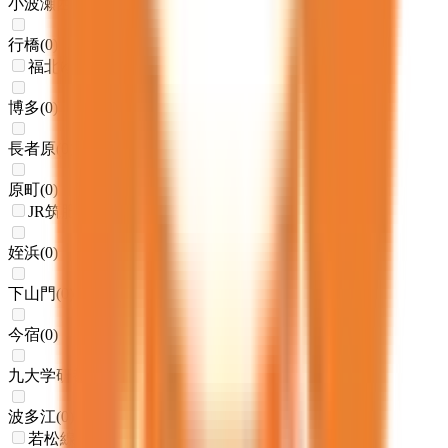
小波瀬西工大前
(
0
)
行橋
(
0
)
福北ゆたか線
博多
(
0
)
長者原
(
0
)
原町
(
0
)
JR筑肥線(姪浜～西唐津)
姪浜
(
0
)
下山門
(
0
)
今宿
(
0
)
九大学研都市
(
0
)
波多江
(
0
)
若松線