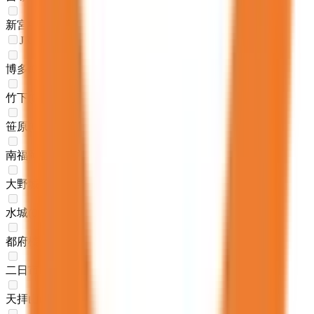
新宮中央
(
0
)
JR鹿児島本線(博多～八代)
博多
(
0
)
竹下
(
0
)
笹原
(
0
)
南福岡
(
0
)
大野城
(
0
)
水城
(
0
)
都府楼南
(
0
)
二日市
(
0
)
天拝山
(
0
)