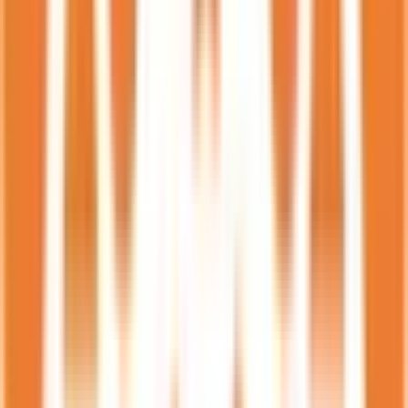
田川市
(
47
)
柳川市
(
51
)
八女市
(
51
)
筑後市
(
43
)
大川市
(
23
)
行橋市
(
58
)
豊前市
(
24
)
中間市
(
27
)
小郡市
(
50
)
筑紫野市
(
77
)
春日市
(
81
)