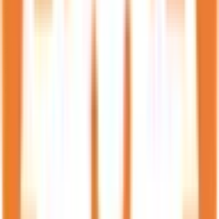
大野城市
(
67
)
宗像市
(
59
)
太宰府市
(
41
)
古賀市
(
36
)
福津市
(
45
)
うきは市
(
28
)
宮若市
(
16
)
嘉麻市
(
20
)
朝倉市
(
49
)
みやま市
(
23
)
糸島市
(
81
)