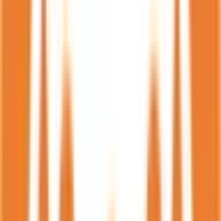
宮崎県
(
800
)
鹿児島県
(
1226
)
沖縄県
(
860
)
市区町村からさがす
北九州市門司区
(
94
)
北九州市若松区
(
68
)
北九州市戸畑区
(
53
)
北九州市小倉北区
(
220
)
北九州市小倉南区
(
151
)
北九州市八幡東区
(
66
)
北九州市八幡西区
(
221
)