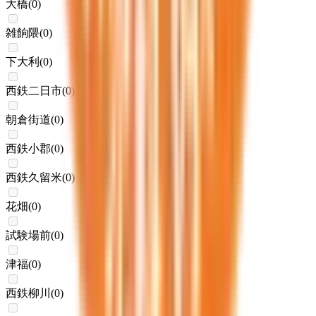
大橋
(
0
)
雑餉隈
(
0
)
下大利
(
0
)
西鉄二日市
(
0
)
朝倉街道
(
0
)
西鉄小郡
(
0
)
西鉄久留米
(
0
)
花畑
(
0
)
試験場前
(
0
)
津福
(
0
)
西鉄柳川
(
0
)