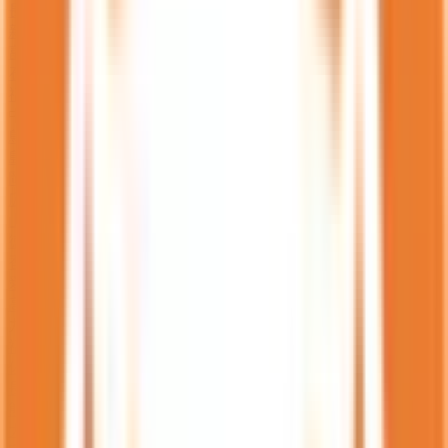
長野県
(
1356
)
新潟県
(
1282
)
富山県
(
659
)
石川県
(
760
)
福井県
(
481
)
中国・四国
鳥取県
(
417
)
島根県
(
558
)
岡山県
(
1351
)
広島県
(
2270
)
山口県
(
1068
)
徳島県
(
610
)
香川県
(
721
)
愛媛県
(
1023
)
高知県
(
501
)
九州・沖縄
福岡県
(
4387
)
佐賀県
(
637
)
長崎県
(
1142
)
熊本県
(
1325
)
大分県
(
888
)