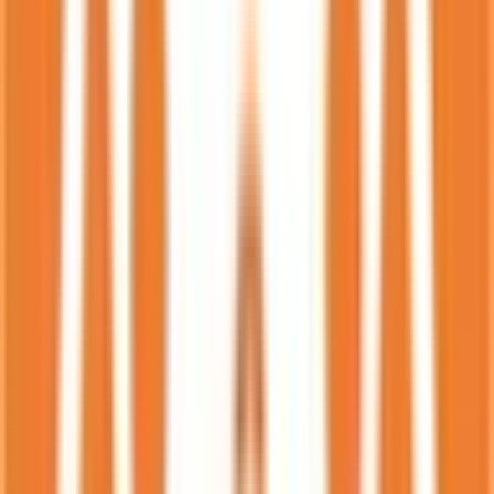
福岡市東区
(
215
)
福岡市博多区
(
256
)
福岡市中央区
(
367
)
福岡市南区
(
229
)
福岡市西区
(
170
)
福岡市城南区
(
108
)
福岡市早良区
(
210
)
大牟田市
(
110
)
久留米市
(
285
)
直方市
(
58
)
飯塚市
(
112
)