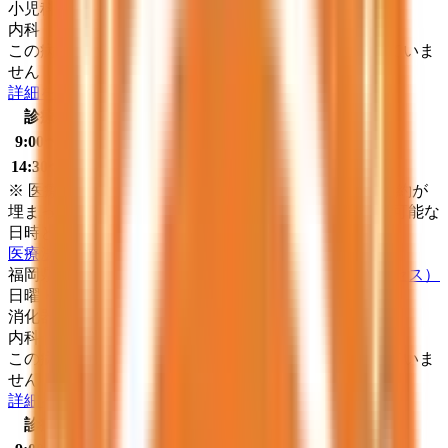
小児科
内科
この病院・診療所は現在melmoのネット予約に対応していま
せん
詳細を見る
診療時間
月
火
水
木
金
土
日
祝
9:00〜12:30
●
●
●
●
●
●
14:30〜18:00
●
●
●
●
※ 医療機関の診療時間は上記の通りですが、すでに予約が
埋まっている場合や病院の都合などにより実際に予約可能な
日時と異なる場合がありますのでご了承ください
医療法人のぐちクリニック
福岡県京都郡みやこ町惣社６９６番地１
（地図・アクセス）
日曜・祝日
休み
消化器科
内科
この病院・診療所は現在melmoのネット予約に対応していま
せん
詳細を見る
診療時間
月
火
水
木
金
土
日
祝