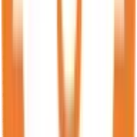
那珂川市
(
36
)
糟屋郡宇美町
(
19
)
糟屋郡篠栗町
(
18
)
糟屋郡志免町
(
35
)
糟屋郡須惠町
(
15
)
糟屋郡新宮町
(
29
)
糟屋郡久山町
(
6
)
糟屋郡粕屋町
(
27
)
遠賀郡芦屋町
(
8
)
遠賀郡水巻町
(
19
)
遠賀郡岡垣町
(
23
)