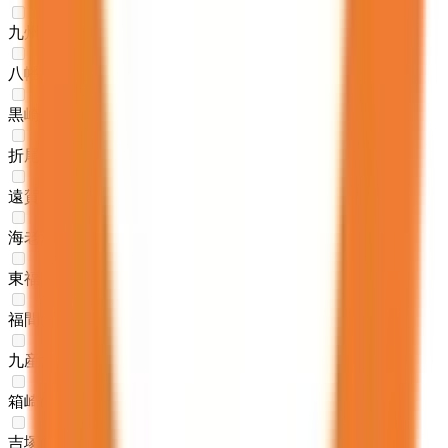
九州工大前
(
0
)
八幡
(
0
)
黒崎
(
0
)
折尾
(
0
)
遠賀川
(
0
)
海老津
(
0
)
東福間
(
0
)
福間
(
0
)
九産大前
(
0
)
箱崎
(
0
)
吉塚
(
0
)