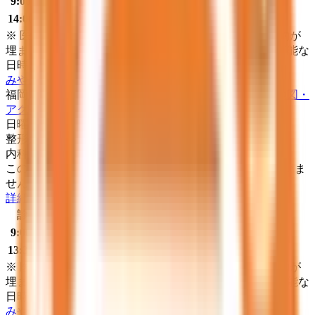
9:00〜12:30
●
●
●
●
●
●
14:00〜18:00
●
●
●
●
※ 医療機関の診療時間は上記の通りですが、すでに予約が
埋まっている場合や病院の都合などにより実際に予約可能な
日時と異なる場合がありますのでご了承ください
みやこ町立やまびこ診療所
福岡県京都郡みやこ町犀川下伊良原１８８３－３３
（地図・
アクセス）
日曜・祝日
休み
整形外科
内科
この病院・診療所は現在melmoのネット予約に対応していま
せん
詳細を見る
診療時間
月
火
水
木
金
土
日
祝
9:00〜12:00
●
●
●
●
●
●
13:30〜17:00
●
●
●
●
※ 医療機関の診療時間は上記の通りですが、すでに予約が
埋まっている場合や病院の都合などにより実際に予約可能な
日時と異なる場合がありますのでご了承ください
みやこアイクリニック