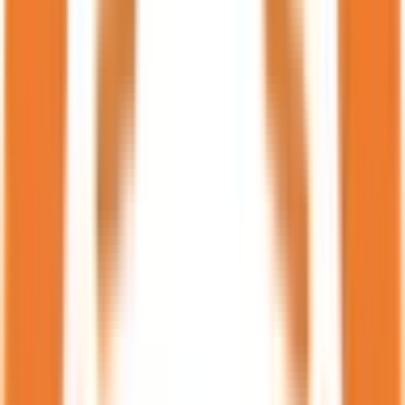
大阪府
(
8395
)
兵庫県
(
4769
)
京都府
(
2239
)
滋賀県
(
958
)
奈良県
(
1082
)
和歌山県
(
913
)
東海
愛知県
(
4980
)
静岡県
(
2333
)
岐阜県
(
1332
)
三重県
(
1248
)
北海道・東北
北海道
(
3101
)
青森県
(
688
)
岩手県
(
727
)
宮城県
(
1508
)
秋田県
(
603
)
山形県
(
717
)
福島県
(
1113
)
甲信越・北陸
山梨県
(
615
)