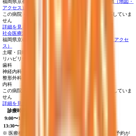
福岡県京都郡みやこ町豊津台ヶ原２１２１－５番地
（地図・
アクセス）
この病院・診療所は現在melmoのネット予約に対応していま
せん
詳細を見る
社会医療法人陽明会かつやま診療所
福岡県京都郡みやこ町勝山箕田３１７番地
（地図・アクセ
ス）
土曜・日曜・祝日
休み
リハビリテーション
歯科
神経内科
整形外科
内科
この病院・診療所は現在melmoのネット予約に対応していま
せん
詳細を見る
診療時間
月
火
水
木
金
土
日
祝
9:00〜12:30
●
●
●
●
●
13:30〜17:00
●
●
●
※ 医療機関の診療時間は上記の通りですが、すでに予約が