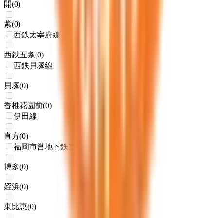
開
(
0
)
紫
(
0
)
西鉄太宰府線
西鉄五条
(
0
)
西鉄貝塚線
貝塚
(
0
)
香椎花園前
(
0
)
伊田線
直方
(
0
)
福岡市営地下鉄空港線
博多
(
0
)
姪浜
(
0
)
東比恵
(
0
)