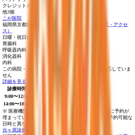
クレジットカード対応
他
3
個
こが医院
福岡県京都郡みやこ町犀川本庄５６８－１
（地図・アクセ
ス）
日曜・祝日
休み
胃腸科
呼吸器内科
消化器科
内科
この病院・診療所は現在melmoのネット予約に対応していま
せん
詳細を見る
診療時間
月
火
水
木
金
土
日
祝
9:00〜12:30
●
●
●
●
●
●
14:00〜18:00
●
●
●
●
※ 医療機関の診療時間は上記の通りですが、すでに予約が
埋まっている場合や病院の都合などにより実際に予約可能な
日時と異なる場合がありますのでご了承ください
台ヶ原診療所