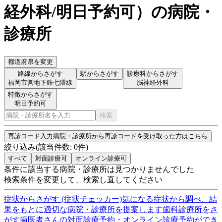
経外科/明日予約可
）
の病院・
診療所
都道府県を変更
路線からさがす
駅からさがす
診療科からさがす
福岡市営地下鉄七隈線
脳神経外科
特徴からさがす
明日予約可
検索
再診コード入力
病院・診療所から再診コードを受け取った方はこちら
絞り込み
(該当件数:
0
件)
すべて
対面診療可
オンライン診療可
条件に該当する病院・診療所は見つかりませんでした
検索条件を変更して、検索し直してください
症状からさがす (症状チェッカー)
気になる症状から調べ、結
果をもとに適切な病院・診療所を提案します
歯科診療所をさ
がす
歯医者さんの対面診療予約・オンライン診療予約ができ