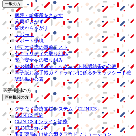
一般の方
病院・診療所をさがす
薬局をさがす
症状からさがす
サポート
サポート環境
ビデオ通話の事前テスト
セキュリティの取り組み
安心安全への取り組み
PHR指針に係るチェックシート確認結果の公表
電子版お薬手帳ガイドラインに係るチェックシート確
認結果の公表
医療機関の方
医療機関の方
クラウド診療
支援システム
「CLINICS」
CLINICS予約
CLINICSオンライン診療
CLINICSカルテ
調剤薬局向け統合型クラウドソリューション