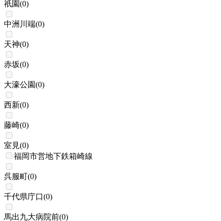
祇園
(
0
)
中洲川端
(
0
)
天神
(
0
)
赤坂
(
0
)
大濠公園
(
0
)
西新
(
0
)
藤崎
(
0
)
室見
(
0
)
福岡市営地下鉄箱崎線
呉服町
(
0
)
千代県庁口
(
0
)
馬出九大病院前
(
0
)