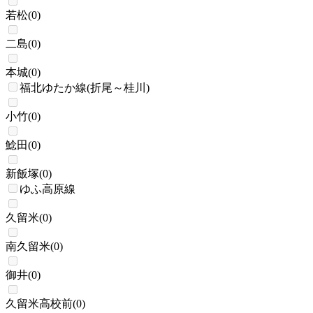
若松
(
0
)
二島
(
0
)
本城
(
0
)
福北ゆたか線(折尾～桂川)
小竹
(
0
)
鯰田
(
0
)
新飯塚
(
0
)
ゆふ高原線
久留米
(
0
)
南久留米
(
0
)
御井
(
0
)
久留米高校前
(
0
)