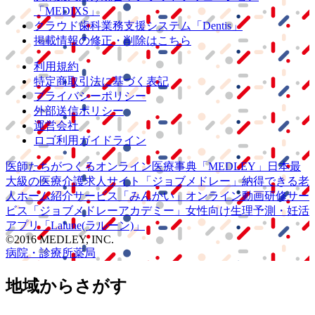
「MEDIXS」
クラウド歯科業務
支援システム
「Dentis」
掲載情報の修正・削除はこちら
利用規約
特定商取引法に基づく表記
プライバシーポリシー
外部送信ポリシー
運営会社
ロゴ利用ガイドライン
医師たちがつくる
オンライン医療事典
「MEDLEY」
日本最
大級の
医療介護求人サイト
「ジョブメドレー」
納得できる
老
人ホーム紹介サービス
「みんかい」
オンライン
動画研修サー
ビス
「ジョブメドレー
アカデミー」
女性向け
生理予測・妊活
アプリ
「Lalune(ラルーン)」
©2016 MEDLEY, INC.
病院・診療所
薬局
地域からさがす