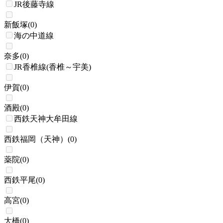
JR後藤寺線
新飯塚
(
0
)
海の中道線
奈多
(
0
)
JR香椎線(香椎～宇美)
伊賀
(
0
)
酒殿
(
0
)
西鉄天神大牟田線
西鉄福岡（天神）
(
0
)
薬院
(
0
)
西鉄平尾
(
0
)
高宮
(
0
)
大橋
(
0
)