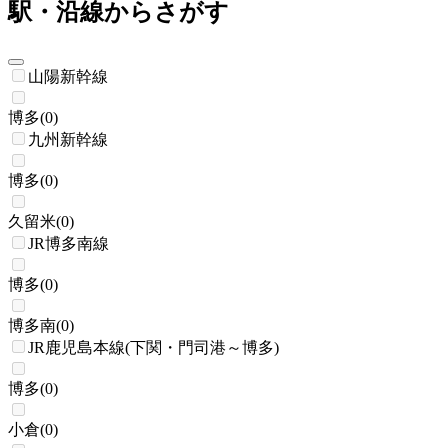
駅・沿線からさがす
山陽新幹線
博多
(
0
)
九州新幹線
博多
(
0
)
久留米
(
0
)
JR博多南線
博多
(
0
)
博多南
(
0
)
JR鹿児島本線(下関・門司港～博多)
博多
(
0
)
小倉
(
0
)