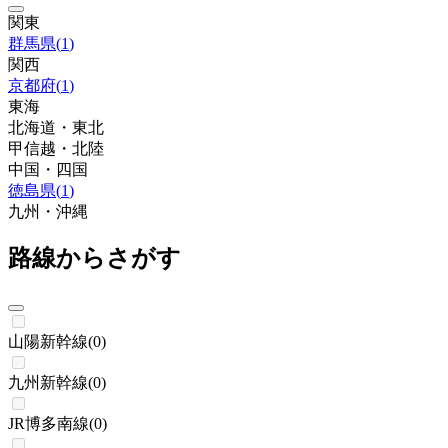
関東
群馬県
(
1
)
関西
京都府
(
1
)
東海
北海道・東北
甲信越・北陸
中国・四国
徳島県
(
1
)
九州・沖縄
路線からさがす
山陽新幹線
(
0
)
九州新幹線
(
0
)
JR博多南線
(
0
)