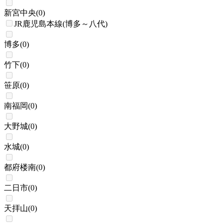
新宮中央
(
0
)
JR鹿児島本線(博多～八代)
博多
(
0
)
竹下
(
0
)
笹原
(
0
)
南福岡
(
0
)
大野城
(
0
)
水城
(
0
)
都府楼南
(
0
)
二日市
(
0
)
天拝山
(
0
)