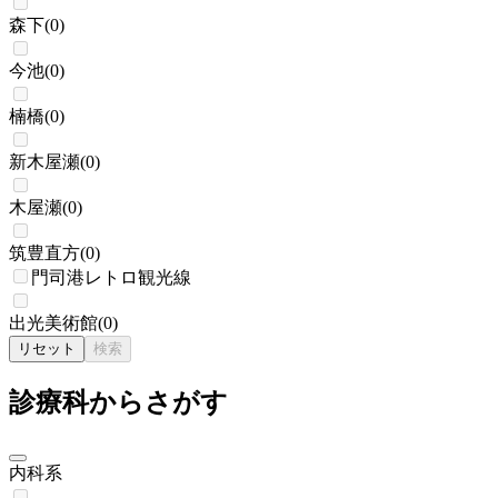
森下
(
0
)
今池
(
0
)
楠橋
(
0
)
新木屋瀬
(
0
)
木屋瀬
(
0
)
筑豊直方
(
0
)
門司港レトロ観光線
出光美術館
(
0
)
リセット
検索
診療科からさがす
内科系