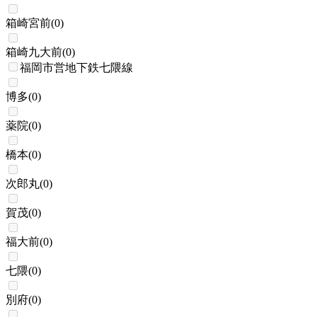
箱崎宮前
(
0
)
箱崎九大前
(
0
)
福岡市営地下鉄七隈線
博多
(
0
)
薬院
(
0
)
橋本
(
0
)
次郎丸
(
0
)
賀茂
(
0
)
福大前
(
0
)
七隈
(
0
)
別府
(
0
)