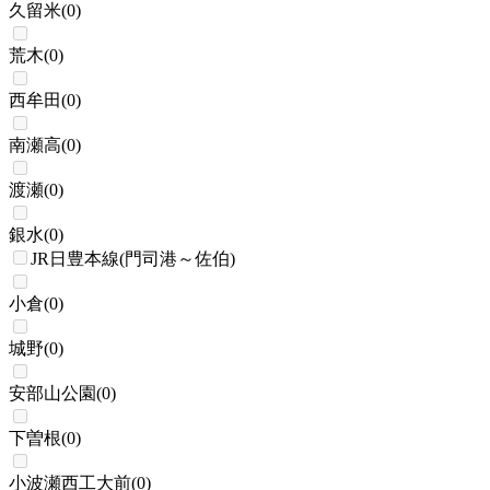
久留米
(
0
)
荒木
(
0
)
西牟田
(
0
)
南瀬高
(
0
)
渡瀬
(
0
)
銀水
(
0
)
JR日豊本線(門司港～佐伯)
小倉
(
0
)
城野
(
0
)
安部山公園
(
0
)
下曽根
(
0
)
小波瀬西工大前
(
0
)