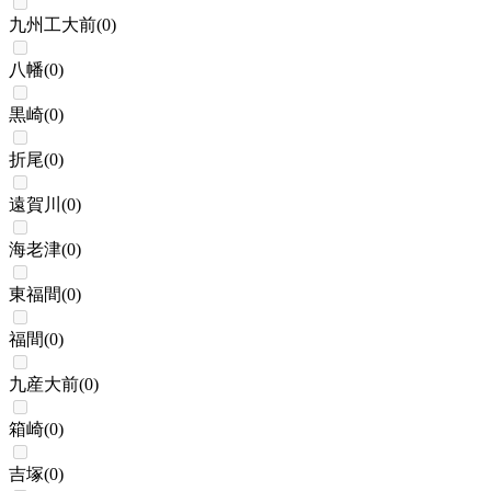
九州工大前
(
0
)
八幡
(
0
)
黒崎
(
0
)
折尾
(
0
)
遠賀川
(
0
)
海老津
(
0
)
東福間
(
0
)
福間
(
0
)
九産大前
(
0
)
箱崎
(
0
)
吉塚
(
0
)