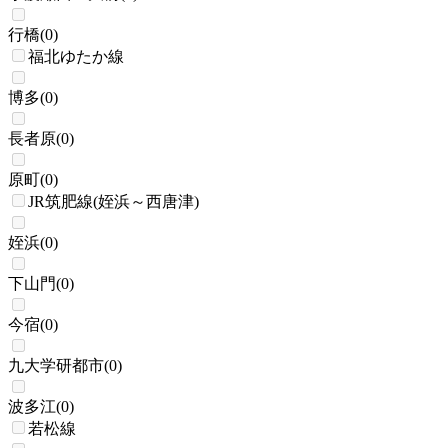
行橋
(
0
)
福北ゆたか線
博多
(
0
)
長者原
(
0
)
原町
(
0
)
JR筑肥線(姪浜～西唐津)
姪浜
(
0
)
下山門
(
0
)
今宿
(
0
)
九大学研都市
(
0
)
波多江
(
0
)
若松線