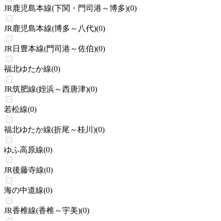
JR鹿児島本線(下関・門司港～博多)
(
0
)
JR鹿児島本線(博多～八代)
(
0
)
JR日豊本線(門司港～佐伯)
(
0
)
福北ゆたか線
(
0
)
JR筑肥線(姪浜～西唐津)
(
0
)
若松線
(
0
)
福北ゆたか線(折尾～桂川)
(
0
)
ゆふ高原線
(
0
)
JR後藤寺線
(
0
)
海の中道線
(
0
)
JR香椎線(香椎～宇美)
(
0
)