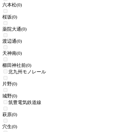
六本松
(
0
)
桜坂
(
0
)
薬院大通
(
0
)
渡辺通
(
0
)
天神南
(
0
)
櫛田神社前
(
0
)
北九州モノレール
片野
(
0
)
城野
(
0
)
筑豊電気鉄道線
萩原
(
0
)
穴生
(
0
)