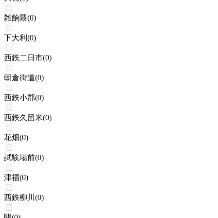
雑餉隈
(
0
)
下大利
(
0
)
西鉄二日市
(
0
)
朝倉街道
(
0
)
西鉄小郡
(
0
)
西鉄久留米
(
0
)
花畑
(
0
)
試験場前
(
0
)
津福
(
0
)
西鉄柳川
(
0
)
開
(
0
)