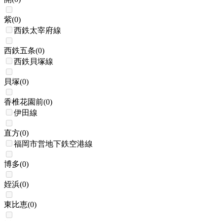
紫
(
0
)
西鉄太宰府線
西鉄五条
(
0
)
西鉄貝塚線
貝塚
(
0
)
香椎花園前
(
0
)
伊田線
直方
(
0
)
福岡市営地下鉄空港線
博多
(
0
)
姪浜
(
0
)
東比恵
(
0
)