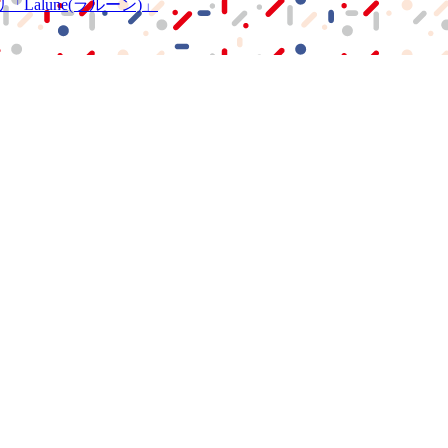
リ
「Lalune(ラルーン)」