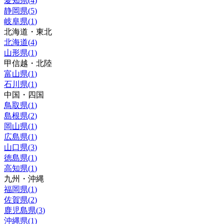
愛知県
(
4
)
静岡県
(
5
)
岐阜県
(
1
)
北海道・東北
北海道
(
4
)
山形県
(
1
)
甲信越・北陸
富山県
(
1
)
石川県
(
1
)
中国・四国
鳥取県
(
1
)
島根県
(
2
)
岡山県
(
1
)
広島県
(
1
)
山口県
(
3
)
徳島県
(
1
)
高知県
(
1
)
九州・沖縄
福岡県
(
1
)
佐賀県
(
2
)
鹿児島県
(
3
)
沖縄県
(
1
)