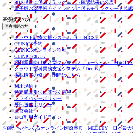
PHR指針に係るチェックシート確認結果の公表
電子版お薬手帳ガイドラインに係るチェックシート確認
医療機関の方
医療機関の方
クラウド診療
支援システム
「CLINICS」
CLINICS予約
CLINICSオンライン診療
CLINICSカルテ
調剤薬局向け統合型クラウドソリューション
「MEDIX
クラウド歯科業務
支援システム
「Dentis」
掲載情報の修正・削除はこちら
利用規約
特定商取引法に基づく表記
プライバシーポリシー
外部送信ポリシー
運営会社
ロゴ利用ガイドライン
医師たちがつくる
オンライン医療事典
「MEDLEY」
日本最大