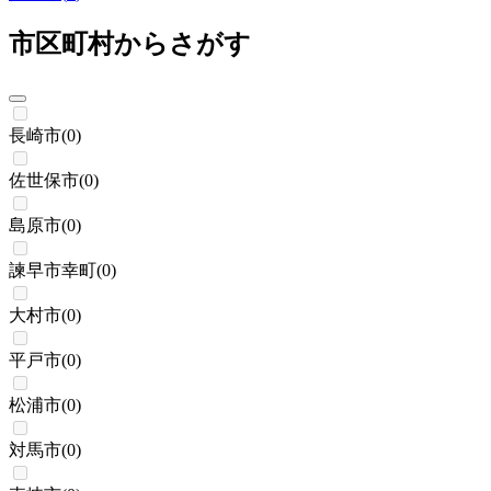
市区町村からさがす
長崎市
(
0
)
佐世保市
(
0
)
島原市
(
0
)
諫早市幸町
(
0
)
大村市
(
0
)
平戸市
(
0
)
松浦市
(
0
)
対馬市
(
0
)