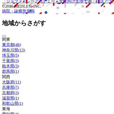
「ジョブメドレー
アカデミー」
女性向け
生理予測・妊活アプ
©2016 MEDLEY, INC.
病院・診療所
薬局
地域からさがす
関東
東京都
(
46
)
神奈川県
(
13
)
埼玉県
(
5
)
千葉県
(
3
)
栃木県
(
3
)
群馬県
(
1
)
関西
大阪府
(
11
)
兵庫県
(
7
)
京都府
(
3
)
滋賀県
(
1
)
和歌山県
(
1
)
東海