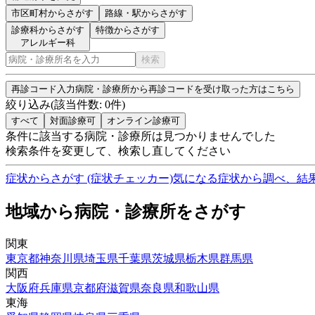
市区町村
からさがす
路線・駅
からさがす
診療科からさがす
特徴からさがす
アレルギー科
検索
再診コード入力
病院・診療所から再診コードを受け取った方はこちら
絞り込み
(該当件数:
0
件)
すべて
対面診療可
オンライン診療可
条件に該当する病院・診療所は見つかりませんでした
検索条件を変更して、検索し直してください
症状からさがす (症状チェッカー)
気になる症状から調べ、結
地域から病院・診療所をさがす
関東
東京都
神奈川県
埼玉県
千葉県
茨城県
栃木県
群馬県
関西
大阪府
兵庫県
京都府
滋賀県
奈良県
和歌山県
東海