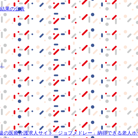
結果の公表
S」
級の
医療介護求人サイト
「ジョブメドレー」
納得できる
老人ホ