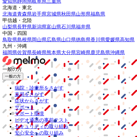
愛知県
静岡県
岐阜県
三重県
北海道・東北
北海道
青森県
岩手県
宮城県
秋田県
山形県
福島県
甲信越・北陸
山梨県
長野県
新潟県
富山県
石川県
福井県
中国・四国
鳥取県
島根県
岡山県
広島県
山口県
徳島県
香川県
愛媛県
高知県
九州・沖縄
福岡県
佐賀県
長崎県
熊本県
大分県
宮崎県
鹿児島県
沖縄県
一般の方
一般の方
病院・診療所をさがす
薬局をさがす
症状からさがす
サポート
サポート環境
ビデオ通話の事前テスト
セキュリティの取り組み
安心安全への取り組み