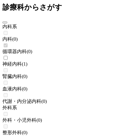
診療科からさがす
内科系
内科
(
0
)
循環器内科
(
0
)
神経内科
(
1
)
腎臓内科
(
0
)
血液内科
(
0
)
代謝・内分泌内科
(
0
)
外科系
外科・小児外科
(
0
)
整形外科
(
0
)