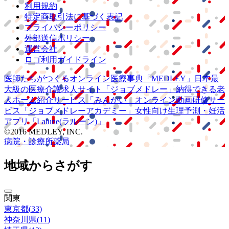
利用規約
特定商取引法に基づく表記
プライバシーポリシー
外部送信ポリシー
運営会社
ロゴ利用ガイドライン
医師たちがつくる
オンライン医療事典
「MEDLEY」
日本最
大級の
医療介護求人サイト
「ジョブメドレー」
納得できる
老
人ホーム紹介サービス
「みんかい」
オンライン
動画研修サー
ビス
「ジョブメドレー
アカデミー」
女性向け
生理予測・妊活
アプリ
「Lalune(ラルーン)」
©2016 MEDLEY, INC.
病院・診療所
薬局
地域からさがす
関東
東京都
(
33
)
神奈川県
(
11
)