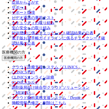
症状からさがす
サポート
サポート環境
ビデオ通話の事前テスト
セキュリティの取り組み
安心安全への取り組み
PHR指針に係るチェックシート確認結果の公表
電子版お薬手帳ガイドラインに係るチェックシート確
認結果の公表
医療機関の方
医療機関の方
クラウド診療
支援システム
「CLINICS」
CLINICS予約
CLINICSオンライン診療
CLINICSカルテ
調剤薬局向け統合型クラウドソリューション
「MEDIXS」
クラウド歯科業務
支援システム
「Dentis」
掲載情報の修正・削除はこちら