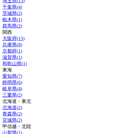
埼玉県
(
13
)
千葉県
(
4
)
茨城県
(
2
)
栃木県
(
1
)
群馬県
(
2
)
関西
大阪府
(
15
)
兵庫県
(
8
)
京都府
(
1
)
滋賀県
(
1
)
和歌山県
(
1
)
東海
愛知県
(
7
)
静岡県
(
6
)
岐阜県
(
4
)
三重県
(
2
)
北海道・東北
北海道
(
2
)
青森県
(
2
)
宮城県
(
2
)
甲信越・北陸
山梨県
(
1
)