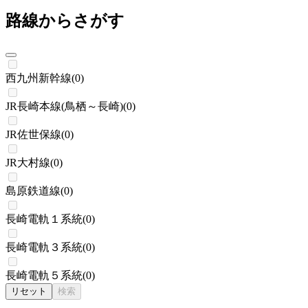
路線からさがす
西九州新幹線
(
0
)
JR長崎本線(鳥栖～長崎)
(
0
)
JR佐世保線
(
0
)
JR大村線
(
0
)
島原鉄道線
(
0
)
長崎電軌１系統
(
0
)
長崎電軌３系統
(
0
)
長崎電軌５系統
(
0
)
リセット
検索