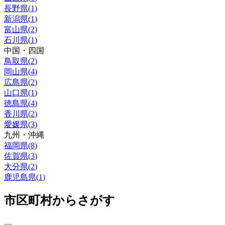
長野県
(
1
)
新潟県
(
1
)
富山県
(
2
)
石川県
(
1
)
中国・四国
鳥取県
(
2
)
岡山県
(
4
)
広島県
(
2
)
山口県
(
1
)
徳島県
(
4
)
香川県
(
2
)
愛媛県
(
3
)
九州・沖縄
福岡県
(
8
)
佐賀県
(
3
)
大分県
(
2
)
鹿児島県
(
1
)
市区町村からさがす