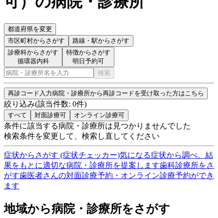
可
）
の病院・診療所
都道府県を変更
市区町村
からさがす
路線・駅
からさがす
診療科からさがす
特徴からさがす
循環器内科
明日予約可
検索
再診コード入力
病院・診療所から再診コードを受け取った方はこちら
絞り込み
(該当件数:
0
件)
すべて
対面診療可
オンライン診療可
条件に該当する病院・診療所は見つかりませんでした
検索条件を変更して、検索し直してください
症状からさがす (症状チェッカー)
気になる症状から調べ、結
果をもとに適切な病院・診療所を提案します
歯科診療所をさ
がす
歯医者さんの対面診療予約・オンライン診療予約ができ
ます
地域から病院・診療所をさがす