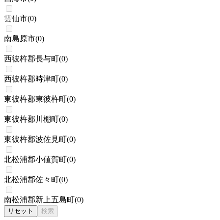
雲仙市
(
0
)
南島原市
(
0
)
西彼杵郡長与町
(
0
)
西彼杵郡時津町
(
0
)
東彼杵郡東彼杵町
(
0
)
東彼杵郡川棚町
(
0
)
東彼杵郡波佐見町
(
0
)
北松浦郡小値賀町
(
0
)
北松浦郡佐々町
(
0
)
南松浦郡新上五島町
(
0
)
リセット
検索