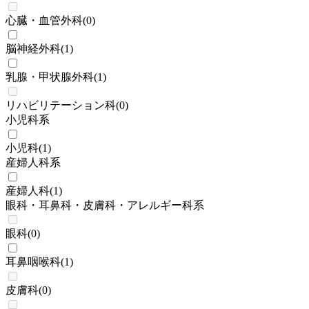
心臓・血管外科
(
0
)
脳神経外科
(
1
)
乳腺・甲状腺外科
(
1
)
リハビリテーション科
(
0
)
小児科系
小児科
(
1
)
産婦人科系
産婦人科
(
1
)
眼科・耳鼻科・皮膚科・アレルギー科系
眼科
(
0
)
耳鼻咽喉科
(
1
)
皮膚科
(
0
)