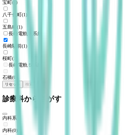
宝町
(
1
)
八千代町
(
1
)
五島町
(
1
)
長崎電軌３系統
長崎駅前
(
1
)
桜町
(
1
)
長崎電軌５系統
石橋
(
0
)
リセット
検索
診療科からさがす
内科系
内科
(
0
)