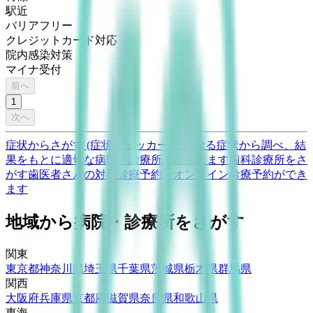
駅近
バリアフリー
クレジットカード対応
院内感染対策
マイナ受付
前へ
1
次へ
症状からさがす (症状チェッカー)
気になる症状から調べ、結
果をもとに適切な病院・診療所を提案します
歯科診療所をさ
がす
歯医者さんの対面診療予約・オンライン診療予約ができ
ます
地域から病院・診療所をさがす
関東
東京都
神奈川県
埼玉県
千葉県
茨城県
栃木県
群馬県
関西
大阪府
兵庫県
京都府
滋賀県
奈良県
和歌山県
東海