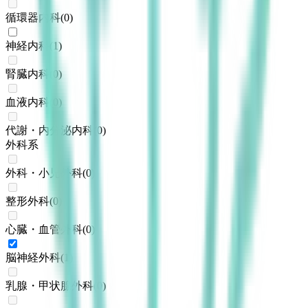
循環器内科
(
0
)
神経内科
(
1
)
腎臓内科
(
0
)
血液内科
(
0
)
代謝・内分泌内科
(
0
)
外科系
外科・小児外科
(
0
)
整形外科
(
0
)
心臓・血管外科
(
0
)
脳神経外科
(
1
)
乳腺・甲状腺外科
(
0
)