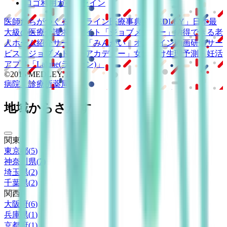
ロゴ利用ガイドライン
医師たちがつくる
オンライン医療事典
「MEDLEY」
日本最
大級の
医療介護求人サイト
「ジョブメドレー」
納得できる
老
人ホーム紹介サービス
「みんかい」
オンライン
動画研修サー
ビス
「ジョブメドレー
アカデミー」
女性向け
生理予測・妊活
アプリ
「Lalune(ラルーン)」
©2016 MEDLEY, INC.
病院・診療所
薬局
地域からさがす
関東
東京都
(
5
)
神奈川県
(
7
)
埼玉県
(
2
)
千葉県
(
2
)
関西
大阪府
(
6
)
兵庫県
(
1
)
京都府
(
1
)