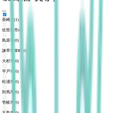
長崎市
(
1
)
佐世保市
(
0
)
島原市
(
0
)
諫早市幸町
(
0
)
大村市
(
0
)
平戸市
(
0
)
松浦市
(
0
)
対馬市
(
0
)
壱岐市
(
0
)
五島市
(
0
)