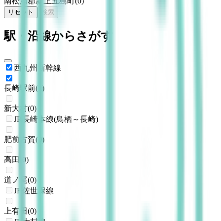
南松浦郡新上五島町
(
0
)
リセット
検索
駅・沿線からさがす
西九州新幹線
長崎駅前
(
1
)
新大村
(
0
)
JR長崎本線(鳥栖～長崎)
肥前古賀
(
0
)
高田
(
0
)
道ノ尾
(
0
)
JR佐世保線
上有田
(
0
)