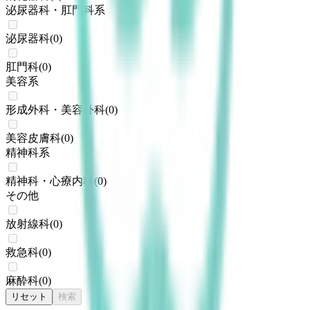
泌尿器科・肛門科系
泌尿器科
(
0
)
肛門科
(
0
)
美容系
形成外科・美容外科
(
0
)
美容皮膚科
(
0
)
精神科系
精神科・心療内科
(
0
)
その他
放射線科
(
0
)
救急科
(
0
)
麻酔科
(
0
)
リセット
検索