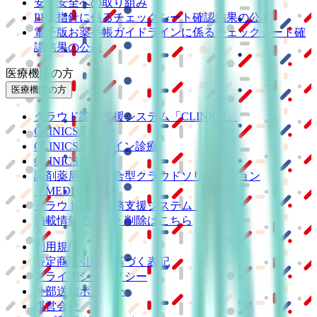
安心安全への取り組み
PHR指針に係るチェックシート確認結果の公表
電子版お薬手帳ガイドラインに係るチェックシート確
認結果の公表
医療機関の方
医療機関の方
クラウド診療
支援システム
「CLINICS」
CLINICS予約
CLINICSオンライン診療
CLINICSカルテ
調剤薬局向け統合型クラウドソリューション
「MEDIXS」
クラウド歯科業務
支援システム
「Dentis」
掲載情報の修正・削除はこちら
利用規約
特定商取引法に基づく表記
プライバシーポリシー
外部送信ポリシー
運営会社