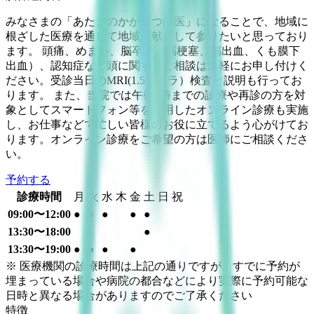
みなさまの「あたまのかかりつけ医」になることで、地域に
根ざした医療を通じて地域貢献をして参りたいと思っており
ます。 頭痛、めまい、脳卒中（脳梗塞、脳出血、くも膜下
出血）、認知症など頭に関するご相談は気軽にお申し付けく
ださい。受診当日のMRI(1.5テスラ）検査と説明も行ってお
ります。 また、当院では午後7時までの診療や再診の方を対
象としてスマートフォン等を利用したオンライン診療も実施
し、お仕事などで忙しい皆様のお役に立てるよう心がけてお
ります。オンライン診療をご希望の方は医師にご相談くださ
い。
予約する
診療時間
月
火
水
木
金
土
日
祝
09:00〜12:00
●
●
●
●
●
13:30〜18:00
●
13:30〜19:00
●
●
●
●
※ 医療機関の診療時間は上記の通りですが、すでに予約が
埋まっている場合や病院の都合などにより実際に予約可能な
日時と異なる場合がありますのでご了承ください
特徴