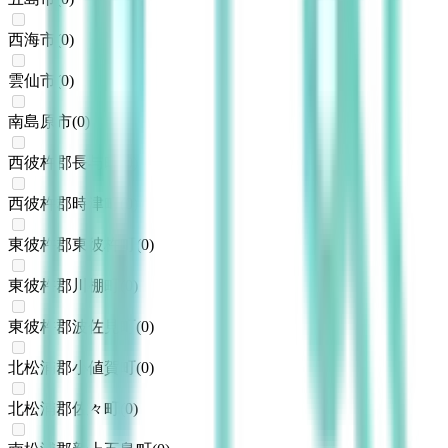
西海市
(
0
)
雲仙市
(
0
)
南島原市
(
0
)
西彼杵郡長与町
(
0
)
西彼杵郡時津町
(
0
)
東彼杵郡東彼杵町
(
0
)
東彼杵郡川棚町
(
0
)
東彼杵郡波佐見町
(
0
)
北松浦郡小値賀町
(
0
)
北松浦郡佐々町
(
0
)