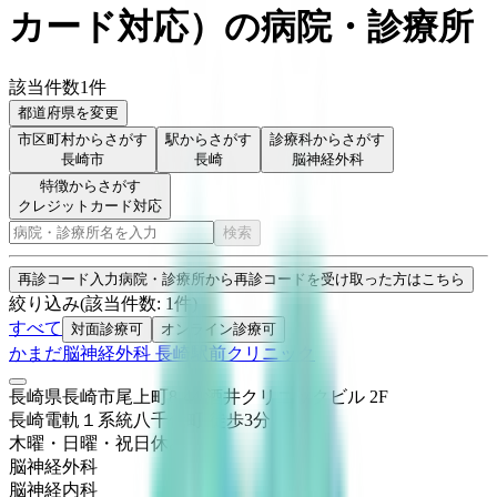
カード対応
）
の病院・診療所
該当件数
1
件
都道府県を変更
市区町村からさがす
駅からさがす
診療科からさがす
長崎市
長崎
脳神経外科
特徴からさがす
クレジットカード対応
検索
再診コード入力
病院・診療所から再診コードを受け取った方はこちら
絞り込み
(該当件数:
1
件)
すべて
対面診療可
オンライン診療可
かまだ脳神経外科 長崎駅前クリニック
長崎県長崎市尾上町8-44 酒井クリニックビル 2F
長崎電軌１系統
八千代町
徒歩
3
分
木曜・日曜・祝日
休み
脳神経外科
脳神経内科