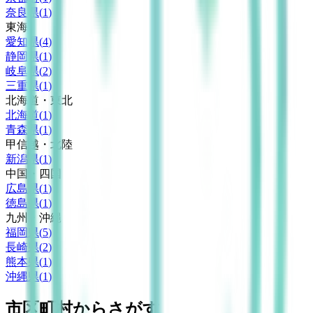
奈良県
(
1
)
東海
愛知県
(
4
)
静岡県
(
1
)
岐阜県
(
2
)
三重県
(
1
)
北海道・東北
北海道
(
1
)
青森県
(
1
)
甲信越・北陸
新潟県
(
1
)
中国・四国
広島県
(
1
)
徳島県
(
1
)
九州・沖縄
福岡県
(
5
)
長崎県
(
2
)
熊本県
(
1
)
沖縄県
(
1
)
市区町村からさがす