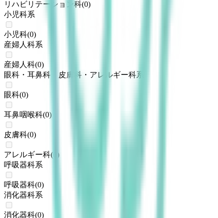
リハビリテーション科
(
0
)
小児科系
小児科
(
0
)
産婦人科系
産婦人科
(
0
)
眼科・耳鼻科・皮膚科・アレルギー科系
眼科
(
0
)
耳鼻咽喉科
(
0
)
皮膚科
(
0
)
アレルギー科
(
0
)
呼吸器科系
呼吸器科
(
0
)
消化器科系
消化器科
(
0
)