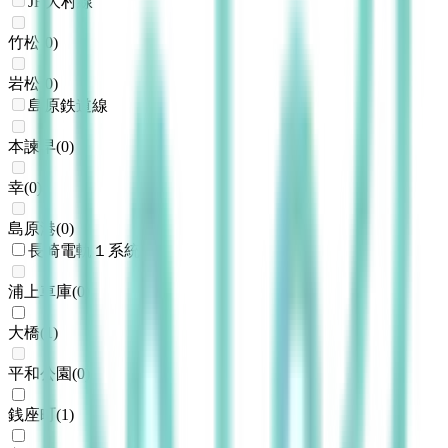
JR大村線
竹松
(
0
)
岩松
(
0
)
島原鉄道線
本諫早
(
0
)
幸
(
0
)
島原港
(
0
)
長崎電軌１系統
浦上車庫
(
0
)
大橋
(
1
)
平和公園
(
0
)
銭座町
(
1
)