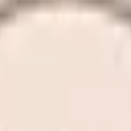
結果の公表
S」