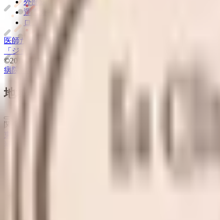
外部送信ポリシー
運営会社
ロゴ利用ガイドライン
医師たちがつくる
オンライン医療事典
「MEDLEY」
日本最大
「ジョブメドレー
アカデミー」
女性向け
生理予測・妊活アプ
©2016 MEDLEY, INC.
病院・診療所
薬局
地域からさがす
関東
東京都
(
32
)
神奈川県
(
13
)
埼玉県
(
9
)
千葉県
(
6
)
茨城県
(
1
)
栃木県
(
1
)
群馬県
(
1
)
関西
大阪府
(
16
)