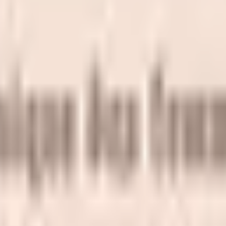
級の
医療介護求人サイト
「ジョブメドレー」
納得できる
老人ホ
リ
「Lalune(ラルーン)」