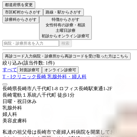
都道府県を変更
市区町村
からさがす
路線・駅
からさがす
診療科からさがす
特徴からさがす
女性特有の診療・相談
土曜日診療
初診からオンライン診療可
検索
再診コード入力
病院・診療所から再診コードを受け取った方はこちら
絞り込み
(該当件数:
1
件)
すべて
対面診療可
オンライン診療可
T・Iクリニック長崎 乳腺外科・婦人科
長崎県長崎市八千代町1-8 ロフィス長崎駅東通1-2F
長崎電軌１系統
八千代町
徒歩
1
分
日曜・祝日
休み
乳腺外科
婦人科
美容皮膚科
私達の祖父母は長崎市で産婦人科病院を開業しており、いつも