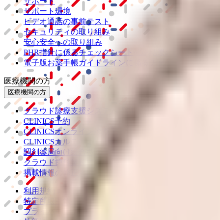
サポート
サポート環境
ビデオ通話の事前テスト
セキュリティの取り組み
安心安全への取り組み
PHR指針に係るチェックシート確認結果の公表
電子版お薬手帳ガイドラインに係るチェックシート確認
医療機関の方
医療機関の方
クラウド診療
支援システム
「CLINICS」
CLINICS予約
CLINICSオンライン診療
CLINICSカルテ
調剤薬局向け統合型クラウドソリューション
「MEDIX
クラウド歯科業務
支援システム
「Dentis」
掲載情報の修正・削除はこちら
利用規約
特定商取引法に基づく表記
プライバシーポリシー