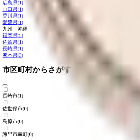
広島県
(
1
)
山口県
(
1
)
香川県
(
1
)
愛媛県
(
1
)
九州・沖縄
福岡県
(
5
)
佐賀県
(
1
)
長崎県
(
1
)
熊本県
(
3
)
市区町村からさがす
長崎市
(
1
)
佐世保市
(
0
)
島原市
(
0
)
諫早市幸町
(
0
)