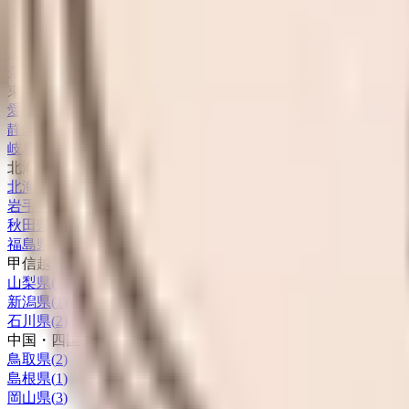
兵庫県
(
4
)
京都府
(
7
)
滋賀県
(
1
)
奈良県
(
2
)
東海
愛知県
(
11
)
静岡県
(
4
)
岐阜県
(
1
)
北海道・東北
北海道
(
4
)
岩手県
(
1
)
秋田県
(
1
)
福島県
(
1
)
甲信越・北陸
山梨県
(
1
)
新潟県
(
1
)
石川県
(
2
)
中国・四国
鳥取県
(
2
)
島根県
(
1
)
岡山県
(
3
)