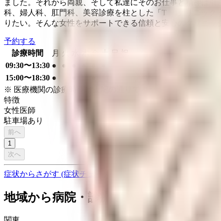
ました。それから両親、そして私達にそのお仕事と精神は引
科、婦人科、肛門科、美容診療を柱とした「T・Iクリニック
りたい。そんな女性をサポートできる信頼と安心のクリニッ
予約する
診療時間
月
火
水
木
金
土
日
祝
09:30〜13:30
●
●
●
●
●
●
15:00〜18:30
●
●
●
※ 医療機関の診療時間は上記の通りですが、すでに予約が
特徴
女性医師
駐車場あり
前へ
1
次へ
症状からさがす (症状チェッカー)
気になる症状から調べ、結
地域から病院・診療所をさがす
関東