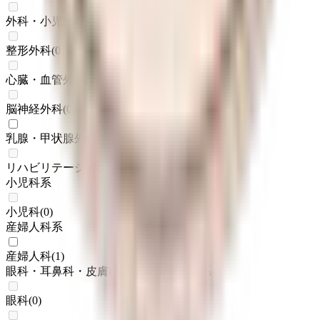
外科・小児外科
(
0
)
整形外科
(
0
)
心臓・血管外科
(
0
)
脳神経外科
(
0
)
乳腺・甲状腺外科
(
1
)
リハビリテーション科
(
0
)
小児科系
小児科
(
0
)
産婦人科系
産婦人科
(
1
)
眼科・耳鼻科・皮膚科・アレルギー科系
眼科
(
0
)