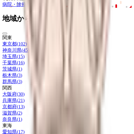
病院・診療所
薬局
地域からさがす
関東
東京都
(
102
)
神奈川県
(
45
)
埼玉県
(
15
)
千葉県
(
16
)
茨城県
(
1
)
栃木県
(
3
)
群馬県
(
3
)
関西
大阪府
(
30
)
兵庫県
(
21
)
京都府
(
13
)
滋賀県
(
2
)
奈良県
(
1
)
東海
愛知県
(
17
)