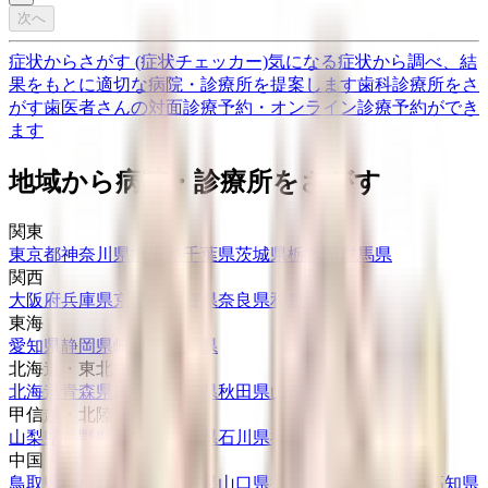
次へ
症状からさがす (症状チェッカー)
気になる症状から調べ、結
果をもとに適切な病院・診療所を提案します
歯科診療所をさ
がす
歯医者さんの対面診療予約・オンライン診療予約ができ
ます
地域から病院・診療所をさがす
関東
東京都
神奈川県
埼玉県
千葉県
茨城県
栃木県
群馬県
関西
大阪府
兵庫県
京都府
滋賀県
奈良県
和歌山県
東海
愛知県
静岡県
岐阜県
三重県
北海道・東北
北海道
青森県
岩手県
宮城県
秋田県
山形県
福島県
甲信越・北陸
山梨県
長野県
新潟県
富山県
石川県
福井県
中国・四国
鳥取県
島根県
岡山県
広島県
山口県
徳島県
香川県
愛媛県
高知県