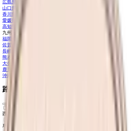
広島県
(
8
)
山口県
(
1
)
香川県
(
2
)
愛媛県
(
3
)
高知県
(
2
)
九州・沖縄
福岡県
(
16
)
佐賀県
(
1
)
長崎県
(
1
)
熊本県
(
9
)
大分県
(
2
)
鹿児島県
(
6
)
沖縄県
(
4
)
路線からさがす
西九州新幹線
(
1
)
JR長崎本線(鳥栖～長崎)
(
0
)