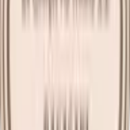
JR長崎本線(鳥栖～長崎)
肥前古賀
(
0
)
高田
(
0
)
道ノ尾
(
0
)
JR佐世保線
上有田
(
0
)
JR大村線
竹松
(
0
)
岩松
(
0
)
島原鉄道線
本諫早
(
0
)
幸
(
0
)