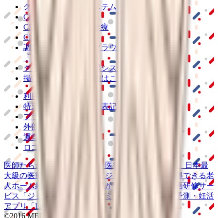
クラウド診療
支援システム
「CLINICS」
CLINICS予約
CLINICSオンライン診療
CLINICSカルテ
調剤薬局向け統合型クラウドソリューション
「MEDIXS」
クラウド歯科業務
支援システム
「Dentis」
掲載情報の修正・削除はこちら
利用規約
特定商取引法に基づく表記
プライバシーポリシー
外部送信ポリシー
運営会社
ロゴ利用ガイドライン
医師たちがつくる
オンライン医療事典
「MEDLEY」
日本最
大級の
医療介護求人サイト
「ジョブメドレー」
納得できる
老
人ホーム紹介サービス
「みんかい」
オンライン
動画研修サー
ビス
「ジョブメドレー
アカデミー」
女性向け
生理予測・妊活
アプリ
「Lalune(ラルーン)」
©2016 MEDLEY, INC.