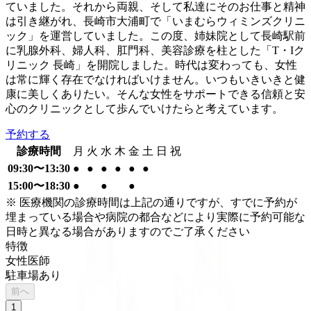
ていました。それから両親、そして私達にそのお仕事と精神
は引き継がれ、長崎市大浦町で「いまむらウィミンズクリニ
ック」を運営していました。この度、姉妹院として長崎駅前
に乳腺外科、婦人科、肛門科、美容診療を柱とした「T・Iク
リニック 長崎」を開院しました。時代は変わっても、女性
は常に輝く存在でなければいけません。いつもいきいきと健
康に美しくありたい。そんな女性をサポートできる信頼と安
心のクリニックとして歩んでいけたらと考えています。
予約する
診療時間
月
火
水
木
金
土
日
祝
09:30〜13:30
●
●
●
●
●
●
15:00〜18:30
●
●
●
※ 医療機関の診療時間は上記の通りですが、すでに予約が
埋まっている場合や病院の都合などにより実際に予約可能な
日時と異なる場合がありますのでご了承ください
特徴
女性医師
駐車場あり
前へ
1