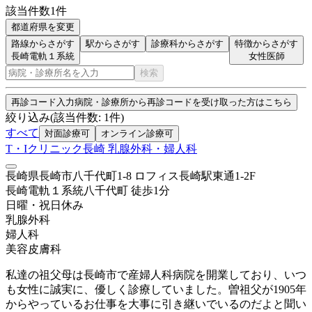
該当件数
1
件
都道府県を変更
路線からさがす
駅からさがす
診療科からさがす
特徴からさがす
長崎電軌１系統
女性医師
検索
再診コード入力
病院・診療所から再診コードを受け取った方はこちら
絞り込み
(該当件数:
1
件)
すべて
対面診療可
オンライン診療可
T・Iクリニック長崎 乳腺外科・婦人科
長崎県長崎市八千代町1-8 ロフィス長崎駅東通1-2F
長崎電軌１系統
八千代町
徒歩
1
分
日曜・祝日
休み
乳腺外科
婦人科
美容皮膚科
私達の祖父母は長崎市で産婦人科病院を開業しており、いつ
も女性に誠実に、優しく診療していました。曽祖父が1905年
からやっているお仕事を大事に引き継いでいるのだよと聞い