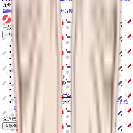
九州・沖縄
福岡県
佐賀県
長崎県
熊本県
大分県
宮崎県
鹿児島県
沖縄県
一般の方
一般の方
病院・診療所をさがす
薬局をさがす
症状からさがす
サポート
サポート環境
ビデオ通話の事前テスト
セキュリティの取り組み
安心安全への取り組み
PHR指針に係るチェックシート確認結果の公表
電子版お薬手帳ガイドラインに係るチェックシート確
認結果の公表
医療機関の方
医療機関の方