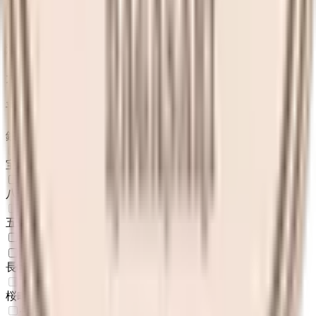
島原港
(
0
)
長崎電軌１系統
浦上車庫
(
0
)
大橋
(
0
)
平和公園
(
0
)
銭座町
(
0
)
宝町
(
0
)
八千代町
(
1
)
五島町
(
0
)
長崎電軌３系統
長崎駅前
(
1
)
桜町
(
0
)
長崎電軌５系統