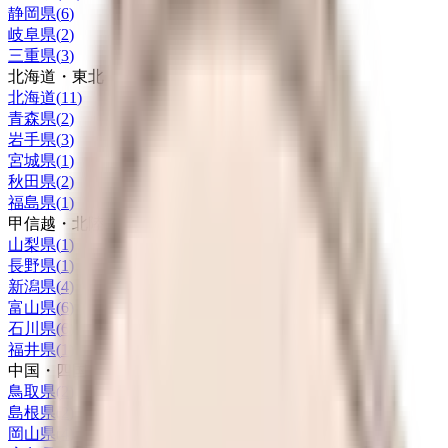
静岡県
(
6
)
岐阜県
(
2
)
三重県
(
3
)
北海道・東北
北海道
(
11
)
青森県
(
2
)
岩手県
(
3
)
宮城県
(
1
)
秋田県
(
2
)
福島県
(
1
)
甲信越・北陸
山梨県
(
1
)
長野県
(
1
)
新潟県
(
4
)
富山県
(
6
)
石川県
(
6
)
福井県
(
1
)
中国・四国
鳥取県
(
2
)
島根県
(
2
)
岡山県
(
4
)