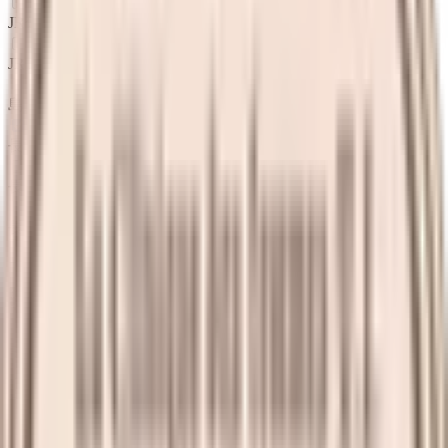
JR佐世保線
(
0
)
JR大村線
(
0
)
島原鉄道線
(
0
)
長崎電軌１系統
(
1
)
長崎電軌３系統
(
1
)
長崎電軌５系統
(
0
)
リセット
検索
駅・沿線からさがす
西九州新幹線
長崎駅前
(
1
)
新大村
(
0
)