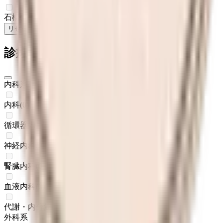
石橋
(
0
)
リセット
検索
診療科からさがす
内科系
内科
(
0
)
循環器内科
(
0
)
神経内科
(
0
)
腎臓内科
(
0
)
血液内科
(
0
)
代謝・内分泌内科
(
0
)
外科系