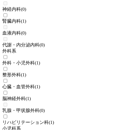
神経内科
(
0
)
腎臓内科
(
1
)
血液内科
(
0
)
代謝・内分泌内科
(
0
)
外科系
外科・小児外科
(
1
)
整形外科
(
1
)
心臓・血管外科
(
1
)
脳神経外科
(
1
)
乳腺・甲状腺外科
(
0
)
リハビリテーション科
(
1
)
小児科系