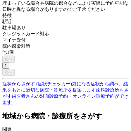
埋まっている場合や病院の都合などにより実際に予約可能な
日時と異なる場合がありますのでご了承ください
特徴
駅近
駐車場あり
クレジットカード対応
マイナ受付
院内感染対策
他
1
個
前へ
1
次へ
症状からさがす (症状チェッカー)
気になる症状から調べ、結
果をもとに適切な病院・診療所を提案します
歯科診療所をさ
がす
歯医者さんの対面診療予約・オンライン診療予約ができ
ます
地域から病院・診療所をさがす
関東