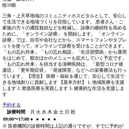
他
10
個
三角・上天草地域のコミュニティホスピタルとして、安心し
て生活できる地域づくりを目指しています。 患者さん・ご
家族の方々の通院負担などを軽減し、診療の継続性を高める
ために、「オンライン診療」 を開始します。 「オンライン
診療」では、自宅や会社などから、スマートフォンやタブレ
ットを使って、オンラインで診察を受けることができます。
「もの忘れ外来」「もの忘れ相談」「生活習慣病」から運用
をはじめて、順次ほかのメニューも拡大していく予定です。
「もの忘れ外来」を担当する濵﨑医師は、 「新型コロナ後
遺症」「更年期症状」「発達障害」などへの栄養療法も行っ
ています。 【理念】 医療・福祉を通じて、安心して生活で
きる地域創りに貢献します 【基本方針】 1. 地域医療を支援
します 2. 救急医療を実践します 3. 健康的な生活を支援しま
す
予約する
診療時間
月
火
水
木
金
土
日
祝
09:00〜17:00
●
●
●
●
●
※ 医療機関の診療時間は上記の通りですが、すでに予約が