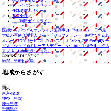
特定商取引法に基づく表記
プライバシーポリシー
外部送信ポリシー
運営会社
ロゴ利用ガイドライン
医師たちがつくる
オンライン医療事典
「MEDLEY」
日本最
大級の
医療介護求人サイト
「ジョブメドレー」
納得できる
老
人ホーム紹介サービス
「みんかい」
オンライン
動画研修サー
ビス
「ジョブメドレー
アカデミー」
女性向け
生理予測・妊活
アプリ
「Lalune(ラルーン)」
©2016 MEDLEY, INC.
病院・診療所
薬局
地域からさがす
関東
東京都
(
19
)
神奈川県
(
5
)
埼玉県
(
5
)
千葉県
(
2
)