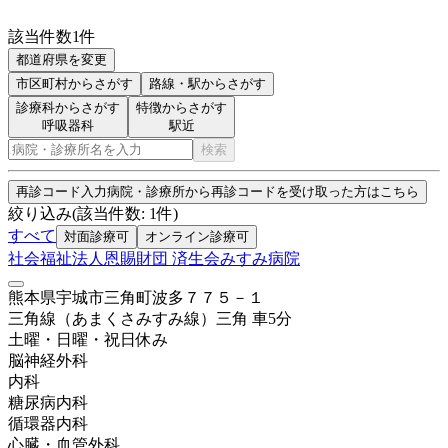
該当件数
1
件
都道府県を変更
市区町村
からさがす
路線・駅
からさがす
診療科からさがす
特徴からさがす
呼吸器科
駅近
検索
再診コード入力
病院・診療所から再診コードを受け取った方はこちら
絞り込み
(該当件数:
1
件)
すべて
対面診療可
オンライン診療可
社会福祉法人恩賜財団 済生会みすみ病院
熊本県宇城市三角町波多７７５－１
三角線（あまくさみすみ線）
三角
車
5
分
土曜・日曜・祝日
休み
脳神経外科
内科
糖尿病内科
循環器内科
心臓・血管外科