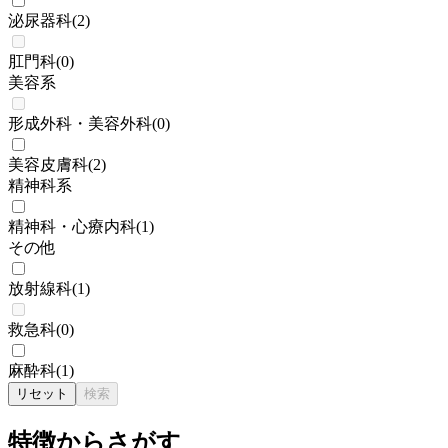
泌尿器科
(
2
)
肛門科
(
0
)
美容系
形成外科・美容外科
(
0
)
美容皮膚科
(
2
)
精神科系
精神科・心療内科
(
1
)
その他
放射線科
(
1
)
救急科
(
0
)
麻酔科
(
1
)
リセット
検索
特徴からさがす