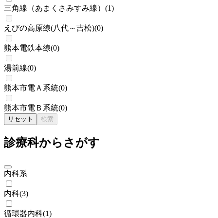
三角線（あまくさみすみ線）
(
1
)
えびの高原線(八代～吉松)
(
0
)
熊本電鉄本線
(
0
)
湯前線
(
0
)
熊本市電Ａ系統
(
0
)
熊本市電Ｂ系統
(
0
)
リセット
検索
診療科からさがす
内科系
内科
(
3
)
循環器内科
(
1
)