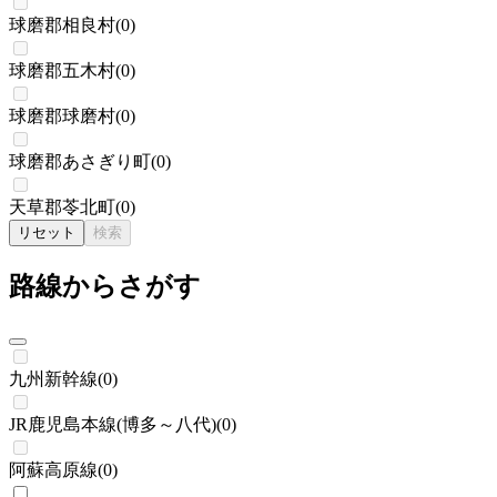
球磨郡相良村
(
0
)
球磨郡五木村
(
0
)
球磨郡球磨村
(
0
)
球磨郡あさぎり町
(
0
)
天草郡苓北町
(
0
)
リセット
検索
路線からさがす
九州新幹線
(
0
)
JR鹿児島本線(博多～八代)
(
0
)
阿蘇高原線
(
0
)