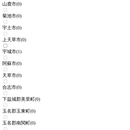
山鹿市
(
0
)
菊池市
(
0
)
宇土市
(
0
)
上天草市
(
0
)
宇城市
(
1
)
阿蘇市
(
0
)
天草市
(
0
)
合志市
(
0
)
下益城郡美里町
(
0
)
玉名郡玉東町
(
0
)
玉名郡南関町
(
0
)