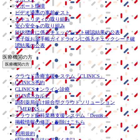
サポート環境
ビデオ通話の事前テスト
セキュリティの取り組み
安心安全への取り組み
PHR指針に係るチェックシート確認結果の公表
電子版お薬手帳ガイドラインに係るチェックシート確
認結果の公表
医療機関の方
医療機関の方
クラウド診療
支援システム
「CLINICS」
CLINICS予約
CLINICSオンライン診療
CLINICSカルテ
調剤薬局向け統合型クラウドソリューション
「MEDIXS」
クラウド歯科業務
支援システム
「Dentis」
掲載情報の修正・削除はこちら
利用規約