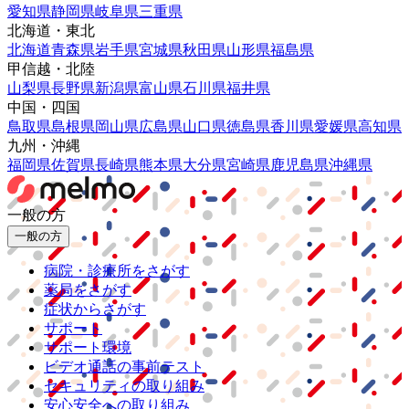
愛知県
静岡県
岐阜県
三重県
北海道・東北
北海道
青森県
岩手県
宮城県
秋田県
山形県
福島県
甲信越・北陸
山梨県
長野県
新潟県
富山県
石川県
福井県
中国・四国
鳥取県
島根県
岡山県
広島県
山口県
徳島県
香川県
愛媛県
高知県
九州・沖縄
福岡県
佐賀県
長崎県
熊本県
大分県
宮崎県
鹿児島県
沖縄県
一般の方
一般の方
病院・診療所をさがす
薬局をさがす
症状からさがす
サポート
サポート環境
ビデオ通話の事前テスト
セキュリティの取り組み
安心安全への取り組み