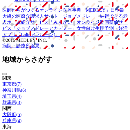
医師たちがつくる
オンライン医療事典
「MEDLEY」
日本最
大級の
医療介護求人サイト
「ジョブメドレー」
納得できる
老
人ホーム紹介サービス
「みんかい」
オンライン
動画研修サー
ビス
「ジョブメドレー
アカデミー」
女性向け
生理予測・妊活
アプリ
「Lalune(ラルーン)」
©2016 MEDLEY, INC.
病院・診療所
薬局
地域からさがす
関東
東京都
(
7
)
神奈川県
(
6
)
埼玉県
(
4
)
群馬県
(
3
)
関西
大阪府
(
5
)
兵庫県
(
4
)
東海