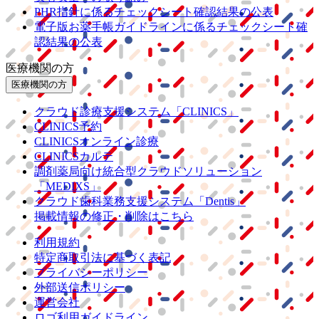
PHR指針に係るチェックシート確認結果の公表
電子版お薬手帳ガイドラインに係るチェックシート確
認結果の公表
医療機関の方
医療機関の方
クラウド診療
支援システム
「CLINICS」
CLINICS予約
CLINICSオンライン診療
CLINICSカルテ
調剤薬局向け統合型クラウドソリューション
「MEDIXS」
クラウド歯科業務
支援システム
「Dentis」
掲載情報の修正・削除はこちら
利用規約
特定商取引法に基づく表記
プライバシーポリシー
外部送信ポリシー
運営会社
ロゴ利用ガイドライン