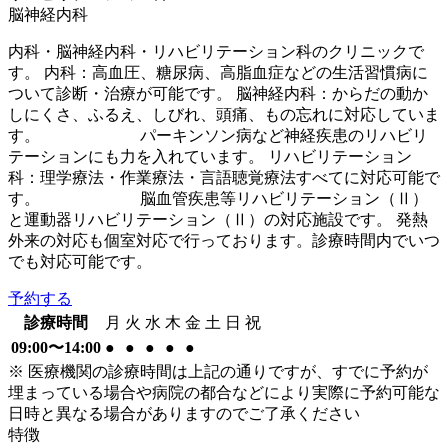
脳神経内科
内科・脳神経内科・リハビリテーション科のクリニックで
す。 内科：高血圧、糖尿病、高脂血症などの生活習慣病に
ついて診断・治療が可能です。 脳神経内科：からだの動か
しにくさ、ふるえ、しびれ、頭痛、もの忘れに対応していま
す。 パーキンソン病など神経疾患のリハビリ
テーションにも力を入れています。 リハビリテーション
科：理学療法・作業療法・言語聴覚療法すべてに対応可能で
す。 脳血管疾患等リハビリテーション（Ⅱ）
と運動器リハビリテーション（Ⅱ）の対応施設です。 発熱
外来の対応も個室対応で行っております。診療時間内でいつ
でも対応可能です。
予約する
診療時間
月
火
水
木
金
土
日
祝
09:00〜14:00
●
●
●
●
●
※ 医療機関の診療時間は上記の通りですが、すでに予約が
埋まっている場合や病院の都合などにより実際に予約可能な
日時と異なる場合がありますのでご了承ください
特徴