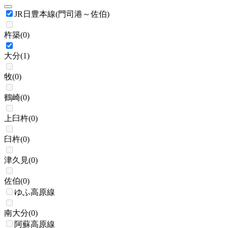
JR日豊本線(門司港～佐伯)
杵築
(
0
)
大分
(
1
)
牧
(
0
)
鶴崎
(
0
)
上臼杵
(
0
)
臼杵
(
0
)
津久見
(
0
)
佐伯
(
0
)
ゆふ高原線
南大分
(
0
)
阿蘇高原線