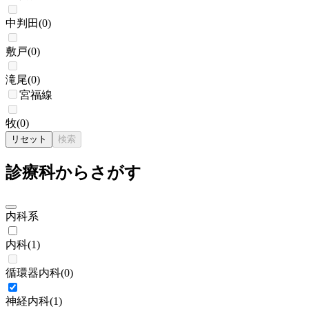
中判田
(
0
)
敷戸
(
0
)
滝尾
(
0
)
宮福線
牧
(
0
)
リセット
検索
診療科からさがす
内科系
内科
(
1
)
循環器内科
(
0
)
神経内科
(
1
)