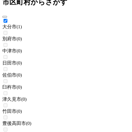
市区町村からさがす
大分市
(
1
)
別府市
(
0
)
中津市
(
0
)
日田市
(
0
)
佐伯市
(
0
)
臼杵市
(
0
)
津久見市
(
0
)
竹田市
(
0
)
豊後高田市
(
0
)