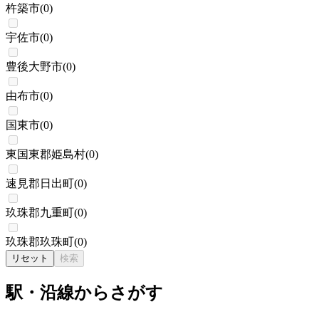
杵築市
(
0
)
宇佐市
(
0
)
豊後大野市
(
0
)
由布市
(
0
)
国東市
(
0
)
東国東郡姫島村
(
0
)
速見郡日出町
(
0
)
玖珠郡九重町
(
0
)
玖珠郡玖珠町
(
0
)
リセット
検索
駅・沿線からさがす