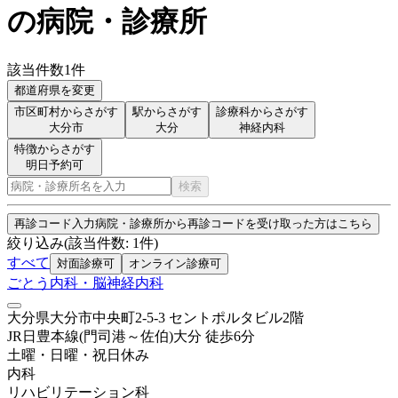
の病院・診療所
該当件数
1
件
都道府県を変更
市区町村からさがす
駅からさがす
診療科からさがす
大分市
大分
神経内科
特徴からさがす
明日予約可
検索
再診コード入力
病院・診療所から再診コードを受け取った方はこちら
絞り込み
(該当件数:
1
件)
すべて
対面診療可
オンライン診療可
ごとう内科・脳神経内科
大分県大分市中央町2-5-3 セントポルタビル2階
JR日豊本線(門司港～佐伯)
大分
徒歩
6
分
土曜・日曜・祝日
休み
内科
リハビリテーション科