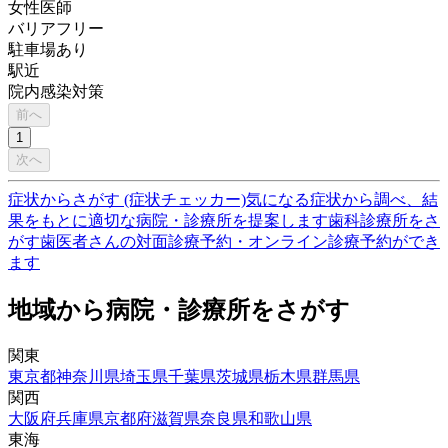
女性医師
バリアフリー
駐車場あり
駅近
院内感染対策
前へ
1
次へ
症状からさがす (症状チェッカー)
気になる症状から調べ、結
果をもとに適切な病院・診療所を提案します
歯科診療所をさ
がす
歯医者さんの対面診療予約・オンライン診療予約ができ
ます
地域から病院・診療所をさがす
関東
東京都
神奈川県
埼玉県
千葉県
茨城県
栃木県
群馬県
関西
大阪府
兵庫県
京都府
滋賀県
奈良県
和歌山県
東海