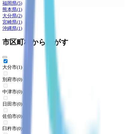
福岡県
(
5
)
熊本県
(
1
)
大分県
(
2
)
宮崎県
(
1
)
沖縄県
(
1
)
市区町村からさがす
大分市
(
1
)
別府市
(
0
)
中津市
(
0
)
日田市
(
0
)
佐伯市
(
0
)
臼杵市
(
0
)