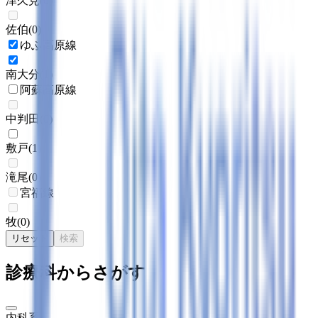
津久見
(
0
)
佐伯
(
0
)
ゆふ高原線
南大分
(
1
)
阿蘇高原線
中判田
(
0
)
敷戸
(
1
)
滝尾
(
0
)
宮福線
牧
(
0
)
リセット
検索
診療科からさがす
内科系