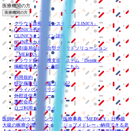
医療機関の方
医療機関の方
クラウド診療
支援システム
「CLINICS」
CLINICS予約
CLINICSオンライン診療
CLINICSカルテ
調剤薬局向け統合型クラウドソリューション
「MEDIXS」
クラウド歯科業務
支援システム
「Dentis」
掲載情報の修正・削除はこちら
利用規約
特定商取引法に基づく表記
プライバシーポリシー
外部送信ポリシー
運営会社
ロゴ利用ガイドライン
医師たちがつくる
オンライン医療事典
「MEDLEY」
日本最
大級の
医療介護求人サイト
「ジョブメドレー」
納得できる
老