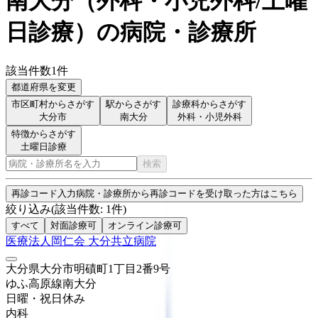
南大分
（
外科・小児外科/土曜
日診療
）
の病院・診療所
該当件数
1
件
都道府県を変更
市区町村からさがす
駅からさがす
診療科からさがす
大分市
南大分
外科・小児外科
特徴からさがす
土曜日診療
検索
再診コード入力
病院・診療所から再診コードを受け取った方はこちら
絞り込み
(該当件数:
1
件)
すべて
対面診療可
オンライン診療可
医療法人岡仁会 大分共立病院
大分県大分市明磧町1丁目2番9号
ゆふ高原線
南大分
日曜・祝日
休み
内科