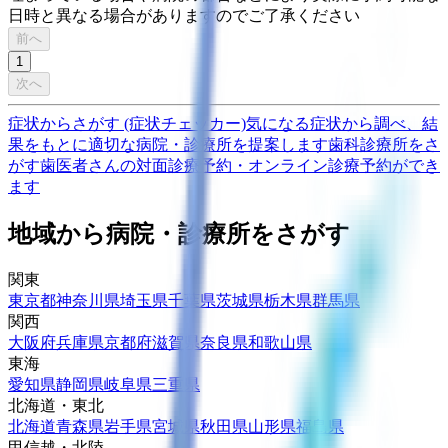
日時と異なる場合がありますのでご了承ください
前へ
1
次へ
症状からさがす (症状チェッカー)
気になる症状から調べ、結
果をもとに適切な病院・診療所を提案します
歯科診療所をさ
がす
歯医者さんの対面診療予約・オンライン診療予約ができ
ます
地域から病院・診療所をさがす
関東
東京都
神奈川県
埼玉県
千葉県
茨城県
栃木県
群馬県
関西
大阪府
兵庫県
京都府
滋賀県
奈良県
和歌山県
東海
愛知県
静岡県
岐阜県
三重県
北海道・東北
北海道
青森県
岩手県
宮城県
秋田県
山形県
福島県
甲信越・北陸