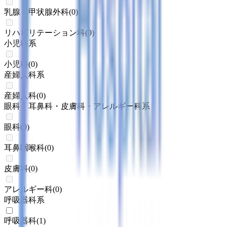
乳腺・甲状腺外科
(
0
)
リハビリテーション科
(
0
)
小児科系
小児科
(
0
)
産婦人科系
産婦人科
(
0
)
眼科・耳鼻科・皮膚科・アレルギー科系
眼科
(
0
)
耳鼻咽喉科
(
0
)
皮膚科
(
0
)
アレルギー科
(
0
)
呼吸器科系
呼吸器科
(
1
)