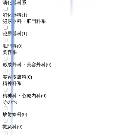
消化器科系
消化器科
(
1
)
泌尿器科・肛門科系
泌尿器科
(
1
)
肛門科
(
0
)
美容系
形成外科・美容外科
(
0
)
美容皮膚科
(
0
)
精神科系
精神科・心療内科
(
0
)
その他
放射線科
(
0
)
救急科
(
0
)