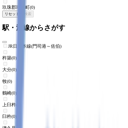
玖珠郡玖珠町
(
0
)
リセット
検索
駅・沿線からさがす
JR日豊本線(門司港～佐伯)
杵築
(
0
)
大分
(
0
)
牧
(
0
)
鶴崎
(
0
)
上臼杵
(
0
)
臼杵
(
0
)