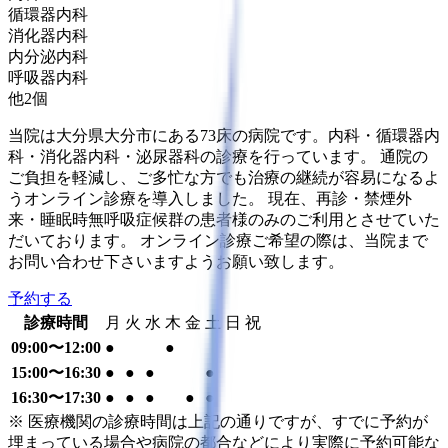
循環器内科
消化器内科
内分泌内科
呼吸器内科
他
2
個
当院は大分県大分市にある73床の病院です。内科・循環器内
科・消化器内科・泌尿器科の診療を行っています。 通院の
ご負担を軽減し、ご多忙な方でも治療の継続が容易になるよ
うオンライン診療を導入しました。 現在、再診・禁煙外
来・睡眠時無呼吸症候群の患者様のみのご利用とさせていた
だいております。 オンライン診療ご希望の際は、当院まで
お問い合わせ下さいますようお願い致します。
予約する
診療時間
月
火
水
木
金
土
日
祝
09:00〜12:00
●
●
15:00〜16:30
●
●
●
●
16:30〜17:30
●
●
●
●
●
※ 医療機関の診療時間は上記の通りですが、すでに予約が
埋まっている場合や病院の都合などにより実際に予約可能な