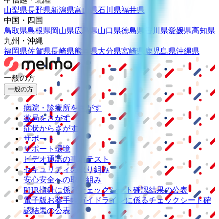
山梨県
長野県
新潟県
富山県
石川県
福井県
中国・四国
鳥取県
島根県
岡山県
広島県
山口県
徳島県
香川県
愛媛県
高知県
九州・沖縄
福岡県
佐賀県
長崎県
熊本県
大分県
宮崎県
鹿児島県
沖縄県
一般の方
一般の方
病院・診療所をさがす
薬局をさがす
症状からさがす
サポート
サポート環境
ビデオ通話の事前テスト
セキュリティの取り組み
安心安全への取り組み
PHR指針に係るチェックシート確認結果の公表
電子版お薬手帳ガイドラインに係るチェックシート確
認結果の公表