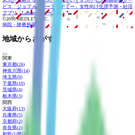
人ホーム紹介サービス
「みんかい」
オンライン
動画研修サー
ビス
「ジョブメドレー
アカデミー」
女性向け
生理予測・妊活
アプリ
「Lalune(ラルーン)」
©2016 MEDLEY, INC.
病院・診療所
薬局
地域からさがす
関東
東京都
(
26
)
神奈川県
(
14
)
埼玉県
(
9
)
千葉県
(
10
)
茨城県
(
4
)
栃木県
(
3
)
関西
大阪府
(
13
)
兵庫県
(
5
)
京都府
(
2
)
奈良県
(
2
)
和歌山県
(
1
)