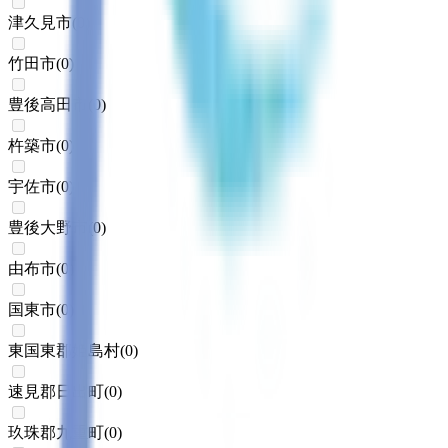
津久見市
(
0
)
竹田市
(
0
)
豊後高田市
(
0
)
杵築市
(
0
)
宇佐市
(
0
)
豊後大野市
(
0
)
由布市
(
0
)
国東市
(
0
)
東国東郡姫島村
(
0
)
速見郡日出町
(
0
)
玖珠郡九重町
(
0
)