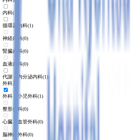
内科
(
1
)
循環器内科
(
1
)
神経内科
(
0
)
腎臓内科
(
0
)
血液内科
(
0
)
代謝・内分泌内科
(
1
)
外科系
外科・小児外科
(
1
)
整形外科
(
0
)
心臓・血管外科
(
0
)
脳神経外科
(
0
)