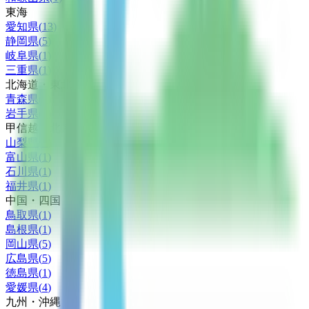
東海
愛知県
(
13
)
静岡県
(
5
)
岐阜県
(
1
)
三重県
(
1
)
北海道・東北
青森県
(
1
)
岩手県
(
1
)
甲信越・北陸
山梨県
(
2
)
富山県
(
1
)
石川県
(
1
)
福井県
(
1
)
中国・四国
鳥取県
(
1
)
島根県
(
1
)
岡山県
(
5
)
広島県
(
5
)
徳島県
(
1
)
愛媛県
(
4
)
九州・沖縄