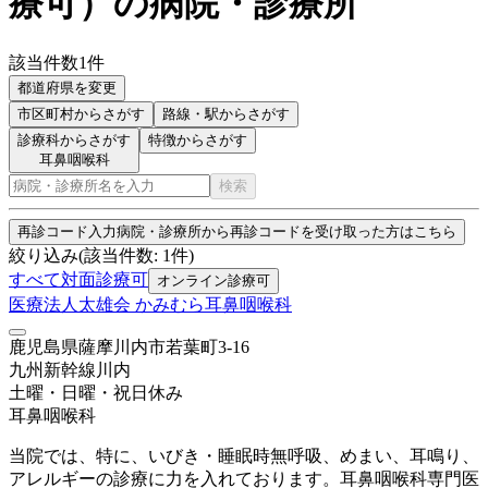
療可
）
の病院・診療所
該当件数
1
件
都道府県を変更
市区町村
からさがす
路線・駅
からさがす
診療科からさがす
特徴からさがす
耳鼻咽喉科
検索
再診コード入力
病院・診療所から再診コードを受け取った方はこちら
絞り込み
(該当件数:
1
件)
すべて
対面診療可
オンライン診療可
医療法人太雄会 かみむら耳鼻咽喉科
鹿児島県薩摩川内市若葉町3-16
九州新幹線
川内
土曜・日曜・祝日
休み
耳鼻咽喉科
当院では、特に、いびき・睡眠時無呼吸、めまい、耳鳴り、
アレルギーの診療に力を入れております。耳鼻咽喉科専門医