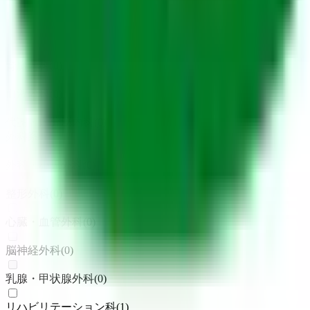
循環器内科
(
1
)
神経内科
(
0
)
腎臓内科
(
0
)
血液内科
(
0
)
代謝・内分泌内科
(
0
)
外科系
外科・小児外科
(
0
)
整形外科
(
0
)
心臓・血管外科
(
0
)
脳神経外科
(
0
)
乳腺・甲状腺外科
(
0
)
リハビリテーション科
(
1
)