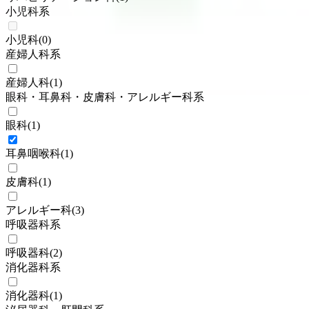
小児科系
小児科
(
0
)
産婦人科系
産婦人科
(
1
)
眼科・耳鼻科・皮膚科・アレルギー科系
眼科
(
1
)
耳鼻咽喉科
(
1
)
皮膚科
(
1
)
アレルギー科
(
3
)
呼吸器科系
呼吸器科
(
2
)
消化器科系
消化器科
(
1
)