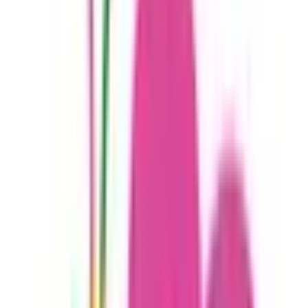
CLINICSカルテ
調剤薬局向け統合型クラウドソリューション
「MEDIXS」
クラウド歯科業務
支援システム
「Dentis」
掲載情報の修正・削除はこちら
利用規約
特定商取引法に基づく表記
プライバシーポリシー
外部送信ポリシー
運営会社
ロゴ利用ガイドライン
医師たちがつくる
オンライン医療事典
「MEDLEY」
日本最
大級の
医療介護求人サイト
「ジョブメドレー」
納得できる
老
人ホーム紹介サービス
「みんかい」
オンライン
動画研修サー
ビス
「ジョブメドレー
アカデミー」
女性向け
生理予測・妊活
アプリ
「Lalune(ラルーン)」
©2016 MEDLEY, INC.
病院・診療所
薬局