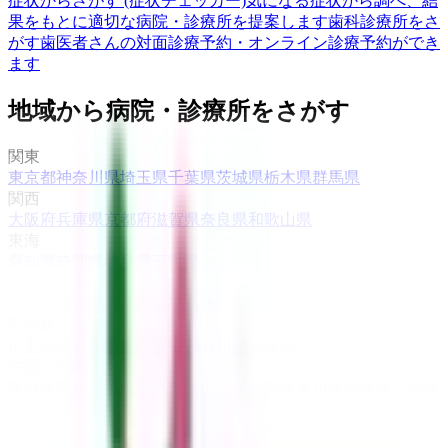
症状からさがす (症状チェッカー)
気になる症状から調べ、結
果をもとに適切な病院・診療所を提案します
歯科診療所をさ
がす
歯医者さんの対面診療予約・オンライン診療予約ができ
ます
地域から病院・診療所をさがす
関東
東京都
神奈川県
埼玉県
千葉県
茨城県
栃木県
群馬県
関西
大阪府
兵庫県
京都府
滋賀県
奈良県
和歌山県
東海
愛知県
静岡県
岐阜県
三重県
北海道・東北
北海道
青森県
岩手県
宮城県
秋田県
山形県
福島県
甲信越・北陸
山梨県
長野県
新潟県
富山県
石川県
福井県
中国・四国
鳥取県
島根県
岡山県
広島県
山口県
徳島県
香川県
愛媛県
高知県
九州・沖縄
福岡県
佐賀県
長崎県
熊本県
大分県
宮崎県
鹿児島県
沖縄県