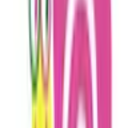
中国・四国
岡山県
(
2
)
山口県
(
2
)
徳島県
(
2
)
愛媛県
(
1
)
九州・沖縄
福岡県
(
1
)
長崎県
(
1
)
熊本県
(
1
)
鹿児島県
(
1
)
沖縄県
(
1
)
市区町村からさがす
鹿児島市
(
0
)
鹿屋市
(
0
)
枕崎市
(
0
)