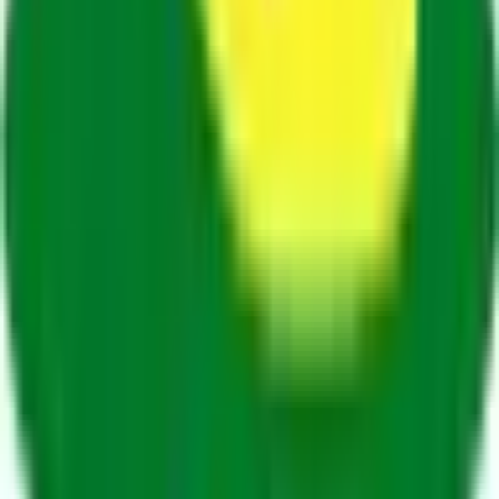
JR鹿児島本線(川内～鹿児島)
(
0
)
JR日豊本線(佐伯～鹿児島中央)
(
0
)
JR指宿枕崎線
(
0
)
肥薩おれんじ鉄道線
(
0
)
鹿児島市電１系統
(
0
)
鹿児島市電２系統
(
0
)
リセット
検索
診療科からさがす
内科系
内科
(
4
)