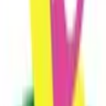
曽於郡大崎町
(
0
)
肝属郡東串良町
(
0
)
肝属郡錦江町
(
0
)
肝属郡南大隅町
(
0
)
肝属郡肝付町
(
0
)
熊毛郡中種子町
(
0
)
熊毛郡南種子町
(
0
)
熊毛郡屋久島町
(
0
)
大島郡大和村
(
0
)
大島郡宇検村
(
0
)
大島郡瀬戸内町
(
0
)