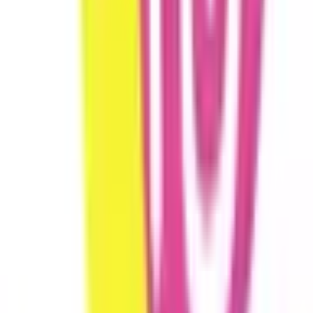
志布志市
(
0
)
奄美市
(
0
)
南九州市
(
0
)
伊佐市
(
0
)
姶良市
(
0
)
鹿児島郡三島村
(
0
)
鹿児島郡十島村
(
0
)
薩摩郡さつま町
(
0
)
出水郡長島町
(
0
)
姶良郡湧水町
(
0
)