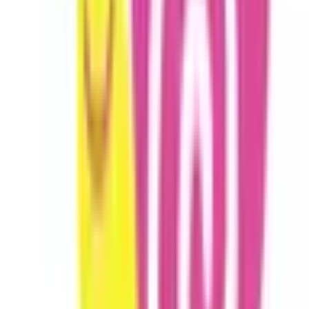
阿久根市
(
0
)
出水市
(
0
)
指宿市
(
0
)
西之表市
(
0
)
垂水市
(
0
)
薩摩川内市
(
1
)
日置市
(
0
)
曽於市
(
0
)
霧島市
(
0
)
いちき串木野市
(
0
)
南さつま市
(
0
)