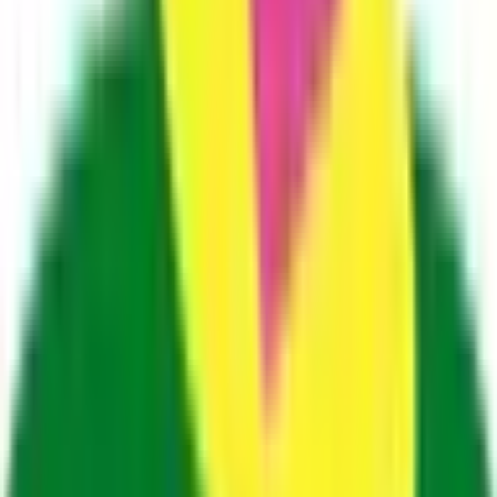
大島郡龍郷町
(
0
)
大島郡喜界町
(
0
)
大島郡徳之島町
(
0
)
大島郡天城町
(
0
)
大島郡伊仙町
(
0
)
大島郡和泊町
(
0
)
大島郡知名町
(
0
)
大島郡与論町
(
0
)
リセット
検索
路線からさがす
九州新幹線
(
1
)