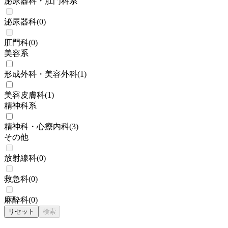
泌尿器科・肛門科系
泌尿器科
(
0
)
肛門科
(
0
)
美容系
形成外科・美容外科
(
1
)
美容皮膚科
(
1
)
精神科系
精神科・心療内科
(
3
)
その他
放射線科
(
0
)
救急科
(
0
)
麻酔科
(
0
)
リセット
検索