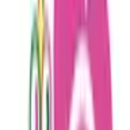
地域からさがす
関東
東京都
(
16
)
埼玉県
(
3
)
千葉県
(
1
)
茨城県
(
1
)
栃木県
(
1
)
関西
大阪府
(
2
)
兵庫県
(
2
)
滋賀県
(
1
)
東海
愛知県
(
1
)
静岡県
(
2
)
北海道・東北
北海道
(
2
)
青森県
(
1
)
福島県
(
1
)
甲信越・北陸
石川県
(
1
)