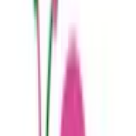
一般の方
一般の方
病院・診療所をさがす
薬局をさがす
症状からさがす
サポート
サポート環境
ビデオ通話の事前テスト
セキュリティの取り組み
安心安全への取り組み
PHR指針に係るチェックシート確認結果の公表
電子版お薬手帳ガイドラインに係るチェックシート確
認結果の公表
医療機関の方
医療機関の方
クラウド診療
支援システム
「CLINICS」
CLINICS予約
CLINICSオンライン診療