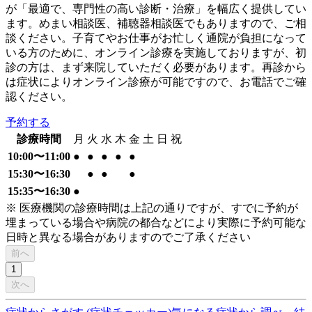
が「最適で、専門性の高い診断・治療」を幅広く提供してい
ます。めまい相談医、補聴器相談医でもありますので、ご相
談ください。子育てやお仕事がお忙しく通院が負担になって
いる方のために、オンライン診療を実施しておりますが、初
診の方は、まず来院していただく必要があります。再診から
は症状によりオンライン診療が可能ですので、お電話でご確
認ください。
予約する
診療時間
月
火
水
木
金
土
日
祝
10:00〜11:00
●
●
●
●
●
15:30〜16:30
●
●
●
15:35〜16:30
●
※ 医療機関の診療時間は上記の通りですが、すでに予約が
埋まっている場合や病院の都合などにより実際に予約可能な
日時と異なる場合がありますのでご了承ください
前へ
1
次へ